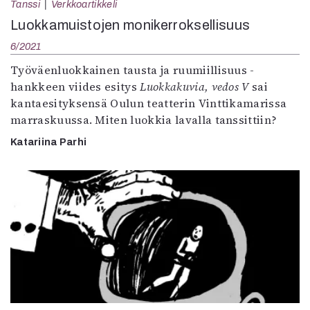
Tanssi
Verkkoartikkeli
Mediatiedot
Luokkamuistojen monikerroksellisuus
Kaltio ry
6/2021
Työväenluokkainen tausta ja ruumiillisuus -
hankkeen viides esitys
Luokkakuvia, vedos V
sai
kantaesityksensä Oulun teatterin Vinttikamarissa
marraskuussa. Miten luokkia lavalla tanssittiin?
Katariina Parhi