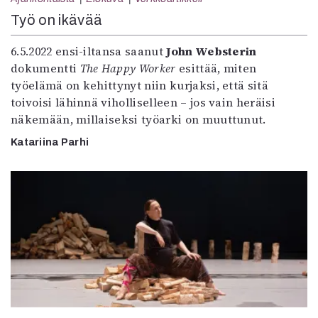
Kirjat
Työ on ikävää
In English
Esitystaide
6.5.2022 ensi-iltansa saanut
John Websterin
Arkisto
dokumentti
The Happy Worker
esittää, miten
työelämä on kehittynyt niin kurjaksi, että sitä
Lehdet
toivoisi lähinnä viholliselleen – jos vain heräisi
4/2026
näkemään, millaiseksi työarki on muuttunut.
2–3/2026
Katariina Parhi
1/2026
6/2025
5/2025 saame
5/2025
Lehtiarkisto
Info
Tilaus ja irtonumerot
Yhteistyössä
Toimitus