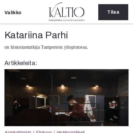
Tilaa
Valikko
Sulje
Kategoriat
Katariina Parhi
Verkkoartikkeli
on
historiantutkija Tampereen yliopistossa.
Teatteri
Tanssi
Artikkeleita:
Tanssi
Sarjakuva
Sámegillii
Pääkirjoitus
Paperilehdestä
Oulu2026
Näyttelyt
Musiikki
Levyt
Kuvataide
Ajankohtaista
Elokuva
Verkkoartikkeli