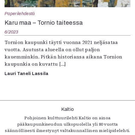
Kirjat
In English
Paperilehdestä
Esitystaide
Karu maa – Tornio taiteessa
Arkisto
6/2023
Lehdet
Tornion kaupunki täytti vuonna 2021 neljäsataa
vuotta. Asutusta alueella on ollut paljon
4/2026
kauemminkin. Pitkän historiansa aikana Tornion
2–3/2026
kaupunkia on kuvattu […]
1/2026
6/2025
Lauri Taneli Lassila
5/2025 saame
5/2025
Lehtiarkisto
Info
Kaltio
Pohjoinen kulttuurilehti Kaltio on ainoa
Tilaus ja irtonumerot
pääkaupunkiseudun ulkopuolella yli 80 vuotta
Yhteistyössä
säännöllisesti ilmestynyt valtakunnallinen mielipidelehti.
Toimitus