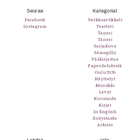
Mediatiedot
Seuraa
Kategoriat
Kaltio ry
Facebook
Verkkoartikkeli
Instagram
Teatteri
Tanssi
Tanssi
Sarjakuva
Sámegillii
Pääkirjoitus
Paperilehdestä
Oulu2026
Näyttelyt
Musiikki
Levyt
Kuvataide
Kirjat
In English
Esitystaide
Arkisto