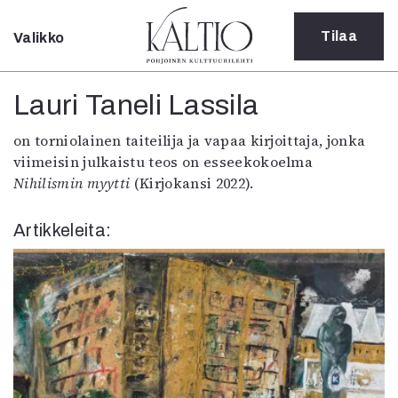
Tilaa
Valikko
Sulje
Kategoriat
Lauri Taneli Lassila
Verkkoartikkeli
on torniolainen taiteilija ja vapaa kirjoittaja, jonka
Teatteri
viimeisin julkaistu teos on esseekokoelma
Tanssi
Nihilismin myytti
(Kirjokansi 2022).
Tanssi
Sarjakuva
Artikkeleita:
Sámegillii
Pääkirjoitus
Paperilehdestä
Oulu2026
Näyttelyt
Musiikki
Levyt
Kuvataide