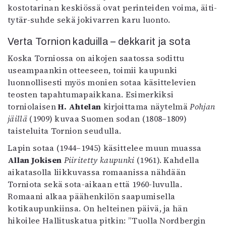
kostotarinan keskiössä ovat perinteiden voima, äiti-
tytär-suhde sekä jokivarren karu luonto.
Verta Tornion kaduilla – dekkarit ja sota
Koska Torniossa on aikojen saatossa sodittu
useampaankin otteeseen, toimii kaupunki
luonnollisesti myös monien sotaa käsittelevien
teosten tapahtumapaikkana. Esimerkiksi
torniolaisen
H. Ahtelan
kirjoittama näytelmä
Pohjan
jäillä
(1909) kuvaa Suomen sodan (1808–1809)
taisteluita Tornion seudulla.
Lapin sotaa (1944–1945) käsittelee muun muassa
Allan Jokisen
Piiritetty kaupunki
(1961). Kahdella
aikatasolla liikkuvassa romaanissa nähdään
Torniota sekä sota-aikaan että 1960-luvulla.
Romaani alkaa päähenkilön saapumisella
kotikaupunkiinsa. On helteinen päivä, ja hän
hikoilee Hallituskatua pitkin: ”Tuolla Nordbergin