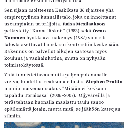
maalaushetkestä hävitettyä siltaa
Sen sijaan osoitteessa Keskikatu 36 sijaitsee yhä
empiretyylinen kunnallistalo, joka on innoittanut
useampiakin taiteilijoita.
Raisa Mesilaakson
pelkistetty ”Kunnalliskoti” (1983) sekä
Osmo
Nummen
hyökkäävä näkemys (1987) samasta
talosta asettuvat hauskaan kontrastiin keskenään.
Rakennus on palvellut aikojen saatossa myös
kouluna ja vanhainkotina, mutta on nykyään
toimistokäytössä.
Yhtä tunnistettavaa mutta paljon pidemmälle
vietyä, liioiteltua realismia edustaa
Stephen Prattin
mainio maisemamaalaus ”Mitään ei koskaan
tapahdu Torniossa” (2006–2007). Öljyväreillä ja
terästehtaan kuonalla maalattu taulu sanoo
epäilemättä jotain, mutta mitä, se jääköön katsojan
silmiin.