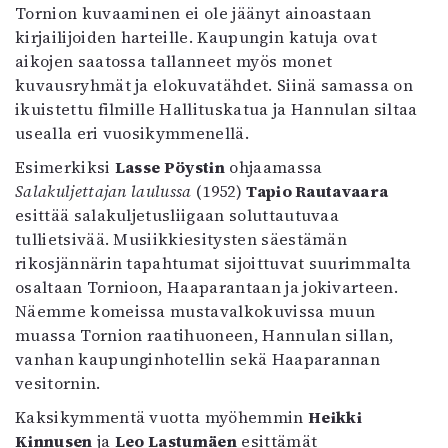
Tornion kuvaaminen ei ole jäänyt ainoastaan
kirjailijoiden harteille. Kaupungin katuja ovat
aikojen saatossa tallanneet myös monet
kuvausryhmät ja elokuvatähdet. Siinä samassa on
ikuistettu filmille Hallituskatua ja Hannulan siltaa
usealla eri vuosikymmenellä.
Esimerkiksi
Lasse Pöystin
ohjaamassa
Salakuljettajan laulussa
(1952)
Tapio Rautavaara
esittää salakuljetusliigaan soluttautuvaa
tullietsivää. Musiikkiesitysten säestämän
rikosjännärin tapahtumat sijoittuvat suurimmalta
osaltaan Tornioon, Haaparantaan ja jokivarteen.
Näemme komeissa mustavalkokuvissa muun
muassa Tornion raatihuoneen, Hannulan sillan,
vanhan kaupunginhotellin sekä Haaparannan
vesitornin.
Kaksikymmentä vuotta myöhemmin
Heikki
Kinnusen
ja
Leo Lastumäen
esittämät