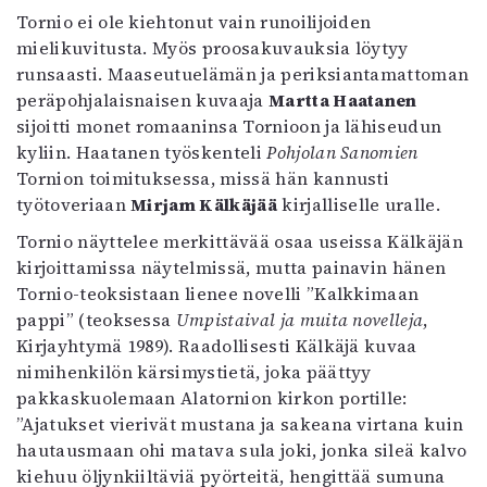
Tornio ei ole kiehtonut vain runoilijoiden
mielikuvitusta. Myös proosakuvauksia löytyy
runsaasti. Maaseutuelämän ja periksiantamattoman
peräpohjalaisnaisen kuvaaja
Martta Haatanen
sijoitti monet romaaninsa Tornioon ja lähiseudun
kyliin. Haatanen työskenteli
Pohjolan Sanomien
Tornion toimituksessa, missä hän kannusti
työtoveriaan
Mirjam Kälkäjää
kirjalliselle uralle.
Tornio näyttelee merkittävää osaa useissa Kälkäjän
kirjoittamissa näytelmissä, mutta painavin hänen
Tornio-teoksistaan lienee novelli ”Kalkkimaan
pappi” (teoksessa
Umpistaival ja muita novelleja
,
Kirjayhtymä 1989). Raadollisesti Kälkäjä kuvaa
nimihenkilön kärsimystietä, joka päättyy
pakkaskuolemaan Alatornion kirkon portille:
”Ajatukset vierivät mustana ja sakeana virtana kuin
hautausmaan ohi matava sula joki, jonka sileä kalvo
kiehuu öljynkiiltäviä pyörteitä, hengittää sumuna