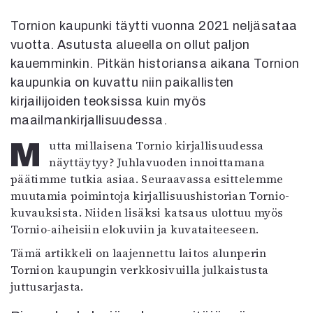
Kirjat
In English
Tornion kaupunki täytti vuonna 2021 neljäsataa
Esitystaide
vuotta. Asutusta alueella on ollut paljon
Arkisto
kauemminkin. Pitkän historiansa aikana Tornion
kaupunkia on kuvattu niin paikallisten
Lehdet
kirjailijoiden teoksissa kuin myös
4/2026
maailmankirjallisuudessa.
2–3/2026
Mutta millaisena Tornio kirjallisuudessa
1/2026
näyttäytyy? Juhlavuoden innoittamana
6/2025
päätimme tutkia asiaa. Seuraavassa esittelemme
5/2025 saame
muutamia poimintoja kirjallisuushistorian Tornio-
5/2025
kuvauksista. Niiden lisäksi katsaus ulottuu myös
Lehtiarkisto
Tornio-aiheisiin elokuviin ja kuvataiteeseen.
Tämä artikkeli on laajennettu laitos alunperin
Info
Tornion kaupungin verkkosivuilla julkaistusta
Tilaus ja irtonumerot
juttusarjasta.
Yhteistyössä
Toimitus