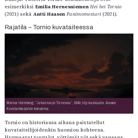
esimerkiksi
Emilia Hernesniemen
Hei hei Tornio
(2021) sekä
Antti Haasen
Panimomestari
(2021).
Rajatila – Tornio kuvataiteessa
Werner Holmberg: ”Juhannusyö Torniossa”, 1849, öljy kankaalle. Aineen
Kuvataidesäätiön kokoelma.
Tornio on historiansa aikana paistatellut
kuvataiteilijoidenkin huomion kohteena.
Hurmaavat puutalot, yöttömät yöt sekä vapaana