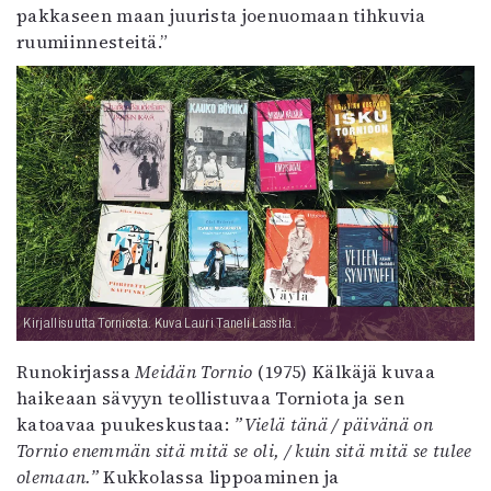
pakkaseen maan juurista joenuomaan tihkuvia
ruumiinnesteitä.”
Kirjallisuutta Torniosta. Kuva Lauri Taneli Lassila.
Runokirjassa
Meidän Tornio
(1975) Kälkäjä kuvaa
haikeaan sävyyn teollistuvaa Torniota ja sen
katoavaa puukeskustaa:
”Vielä tänä / päivänä on
Tornio enemmän sitä mitä se oli, / kuin sitä mitä se tulee
olemaan.”
Kukkolassa lippoaminen ja