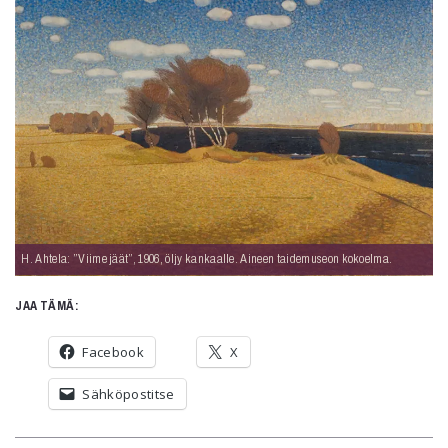
H. Ahtela: ”Viime jäät”, 1906, öljy kankaalle. Aineen taidemuseon kokoelma.
JAA TÄMÄ:
Facebook
X
Sähköpostitse