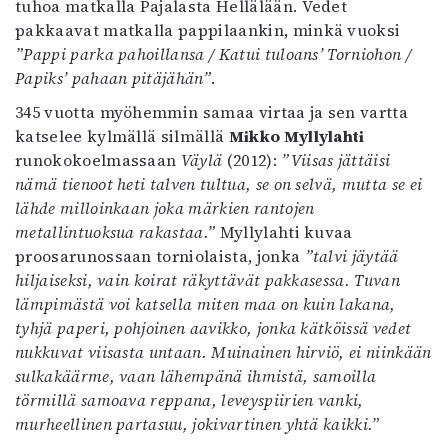
tuhoa matkalla Pajalasta Hellälään. Vedet
pakkaavat matkalla pappilaankin, minkä vuoksi
”Pappi parka pahoillansa / Katui tuloans’ Torniohon /
Papiks’ pahaan pitäjähän”
.
345 vuotta myöhemmin samaa virtaa ja sen vartta
katselee kylmällä silmällä
Mikko Myllylahti
runokokoelmassaan
Väylä
(2012):
”Viisas jättäisi
nämä tienoot heti talven tultua, se on selvä, mutta se ei
lähde milloinkaan joka märkien rantojen
metallintuoksua rakastaa.”
Myllylahti kuvaa
proosarunossaan torniolaista, jonka
”talvi jäytää
hiljaiseksi, vain koirat räkyttävät pakkasessa. Tuvan
lämpimästä voi katsella miten maa on kuin lakana,
tyhjä paperi, pohjoinen aavikko, jonka kätköissä vedet
nukkuvat viisasta untaan. Muinainen hirviö, ei niinkään
sulkakäärme, vaan lähempänä ihmistä, samoilla
törmillä samoava reppana, leveyspiirien vanki,
murheellinen partasuu, jokivartinen yhtä kaikki.”