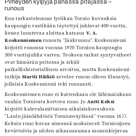
Pimeyden kylpyjä pahassa pitäjässä –
Mediatiedot
runous
Kaltio ry
Kun tarkastelemme lyriikan Tornio-kuvauksia
kaupungin vastikään täytettyä juhlavat 400 vuotta,
lienee luontevaa aloittaa katsaus
V. A.
Koskenniemen
runosta ”Jääkruunu”. Koskenniemi
kirjoitti runonsa vuonna 1920 Tornion kaupungin
300-vuotisjuhlia varten. Teoksen tarkat syntyvaiheet
ovat hämärän peitossa ja sikäli
paikallishistoriallinen arvoitus, mutta Koskenniemi-
tutkija
Martti Häikiö
arvelee runon olleen tilaustyö,
jollaisia Koskenniemi teki runsaasti.
Koskenniemen runo ei kuitenkaan ole lähimainkaan
vanhin Torniosta kertova runo. Jo
Antti Keksi
kirjoitti kalevalamittaisen aikalaiskuvauksen
”Laulu jäänlähdöstä Tornionväylässä” vuonna 1677.
Keksin runo kuvaa nimensä mukaisesti Tornionjoen
kevättulvia ja niiden aikaansaamaa monenkirjavaa