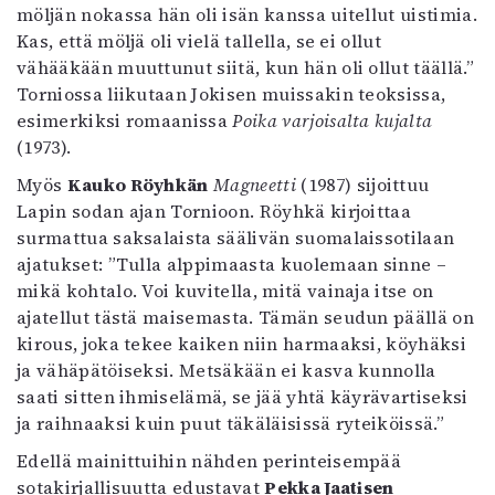
möljän nokassa hän oli isän kanssa uitellut uistimia.
Kas, että möljä oli vielä tallella, se ei ollut
vähääkään muuttunut siitä, kun hän oli ollut täällä.”
Torniossa liikutaan Jokisen muissakin teoksissa,
esimerkiksi romaanissa
Poika varjoisalta kujalta
(1973).
Myös
Kauko Röyhkän
Magneetti
(1987) sijoittuu
Lapin sodan ajan Tornioon. Röyhkä kirjoittaa
surmattua saksalaista säälivän suomalaissotilaan
ajatukset: ”Tulla alppimaasta kuolemaan sinne –
mikä kohtalo. Voi kuvitella, mitä vainaja itse on
ajatellut tästä maisemasta. Tämän seudun päällä on
kirous, joka tekee kaiken niin harmaaksi, köyhäksi
ja vähäpätöiseksi. Metsäkään ei kasva kunnolla
saati sitten ihmiselämä, se jää yhtä käyrävartiseksi
ja raihnaaksi kuin puut täkäläisissä ryteiköissä.”
Edellä mainittuihin nähden perinteisempää
sotakirjallisuutta edustavat
Pekka Jaatisen