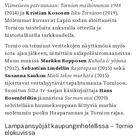
Viimeiseen patruunaan: Tornion maihinnousu 1944
(2014) ja
Kristian Kososen
Isku Tornioon
(2019).
Molemmat kuvaavat Lapin sodan aloittaneita
Tornion taisteluita ankaralla otteella ja
historiallisella tarkkuudella.
Tornio on toiminut veritekojen näyttämönä myös
sota-ajan jälkeen, nimittäin salapoliisiromaaneissa.
Muun muassa
Markku Ropposen
Kuhala & yöjuna
(2012),
Sebastian Lindellin
Rajatapaus
(2015) sekä
Susanna Saukon
Mieli tekee murhata
(2015)
sijoittavat vertahyytävät tapahtumansa Tornioon.
Suositun
Silta
-tv-sarjan käsikirjoittaja
Hans
Rosenfeldtin
jännärissä
Surman susi
(2020)
selvitellään huumekauppaan liittyviä murhia
molemmin puolin Haaparannan ja Tornion rajaa.
Lampaansyöjät kaupunginhotellissa – Tornio
elokuvissa