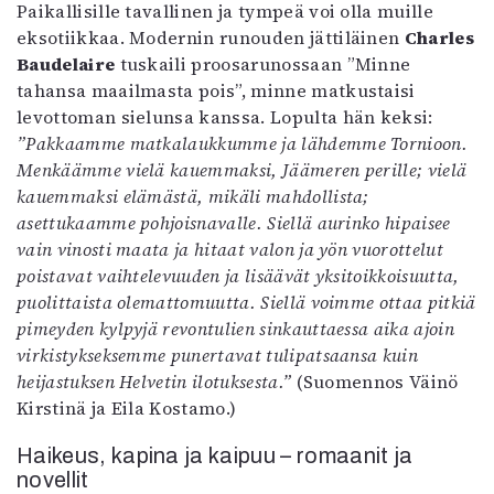
Paikallisille tavallinen ja tympeä voi olla muille
eksotiikkaa. Modernin runouden jättiläinen
Charles
Baudelaire
tuskaili proosarunossaan ”Minne
tahansa maailmasta pois”, minne matkustaisi
levottoman sielunsa kanssa. Lopulta hän keksi:
”Pakkaamme matkalaukkumme ja lähdemme Tornioon.
Menkäämme vielä kauemmaksi, Jäämeren perille; vielä
kauemmaksi elämästä, mikäli mahdollista;
asettukaamme pohjoisnavalle. Siellä aurinko hipaisee
vain vinosti maata ja hitaat valon ja yön vuorottelut
poistavat vaihtelevuuden ja lisäävät yksitoikkoisuutta,
puolittaista olemattomuutta. Siellä voimme ottaa pitkiä
pimeyden kylpyjä revontulien sinkauttaessa aika ajoin
virkistykseksemme punertavat tulipatsaansa kuin
heijastuksen Helvetin ilotuksesta.”
(Suomennos Väinö
Kirstinä ja Eila Kostamo.)
Haikeus, kapina ja kaipuu – romaanit ja
novellit