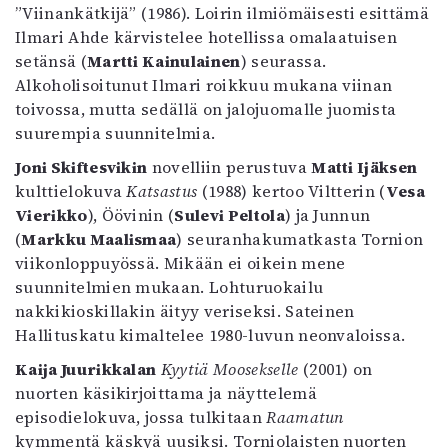
”Viinankätkijä” (1986). Loirin ilmiömäisesti esittämä
Ilmari Ahde kärvistelee hotellissa omalaatuisen
setänsä (
Martti Kainulainen
) seurassa.
Alkoholisoitunut Ilmari roikkuu mukana viinan
toivossa, mutta sedällä on jalojuomalle juomista
suurempia suunnitelmia.
Joni Skiftesvikin
novelliin perustuva
Matti Ijäksen
kulttielokuva
Katsastus
(1988) kertoo Viltterin (
Vesa
Vierikko
), Öövinin (
Sulevi Peltola
) ja Junnun
(
Markku Maalismaa
) seuranhakumatkasta Tornion
viikonloppuyössä. Mikään ei oikein mene
suunnitelmien mukaan. Lohturuokailu
nakkikioskillakin äityy veriseksi. Sateinen
Hallituskatu kimaltelee 1980-luvun neonvaloissa.
Kaija Juurikkalan
Kyytiä Moosekselle
(2001) on
nuorten käsikirjoittama ja näyttelemä
episodielokuva, jossa tulkitaan
Raamatun
kymmentä käskyä uusiksi. Torniolaisten nuorten