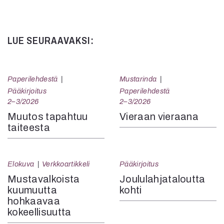
Kommentit on suljettu.
LUE SEURAAVAKSI:
Paperilehdestä
Mustarinda
Pääkirjoitus
Paperilehdestä
2–3/2026
2–3/2026
Muutos tapahtuu
Vieraan vieraana
taiteesta
Elokuva
Verkkoartikkeli
Pääkirjoitus
Mustavalkoista
Joululahjataloutta
kuumuutta
kohti
hohkaavaa
kokeellisuutta