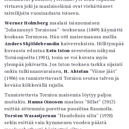
virtaava joki ja maalaiselämä ovat viehättäneet
taiteilijoita vuosisadasta toiseen.
Werner Holmberg
maalasi taianomaisen
”Juhannusyö Torniossa” -teoksensa (1849) käymättä
koskaan Torniossa. Hän otti maisemaansa mallia
Anders Skjöldebrandin
kaiverruksista. Hillitympää
kuvausta edustaa
Eetu Iston
seesteinen näkymä
Tornionjoelta (1901), tosin se voi kuvata myös
ylempää jokivartta. Jos Iston teoksen tarkka sijainti
onkin tulkinnanvarainen,
H. Ahtelan
”Viime jäät”
(1906) on tunnistettavasti Tornion seutua talven ja
kevään kiikkerällä rajalla.
Tunnistettavia Tornion maisemia löytyy paljon
muitakin.
Hanna Oinosen
maalaus ”Sillat” (2012)
esittää sittemmin purettua puusiltaa Raumolla.
Torsten Wasastjernan
”Handolinin silta” (1920)
sekin esittää vain kymmenen vuoden päästä