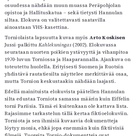
osuudessa nähdään muun muassa Peräpohjolan
opistoa ja Hallituskatua – sekä tietysti Hannulan
siltaa. Elokuva on valitettavasti saatavilla
ainoastaan VHS-kasettina.
Torniolaista lapsuutta kuvaa myös
Arto Koskisen
Jussi-palkittu
Kahlekuningas
(2002). Elokuvassa
seurataan nuorten poikien ystävyyttä ja vihanpitoa
1970-luvun Torniossa ja Haaparannalla. Ajankuva on
toteutettu huolella. Erityisesti Suomen ja Ruotsin
yhdistävä rautatiesilta näyttelee merkittävää osaa,
mutta Tornion keskustaakin nähdään laajasti.
Edellä mainituista elokuvista päätellen Hannulan
silta edustaa Torniota samassa määrin kuin Eiffelin
torni Pariisia. Tämä ei kuitenkaan ole kattava lista.
Rajasimme tarkastelun tällä kertaa fiktioelokuviin.
Torniota ja sen ihmisiä kuvaavia dokumentteja
löytyy monia, ehkä jopa enemmän kuin fiktiivisiä
filmejä. Tuoreita Tornio-dokumentteja ovat