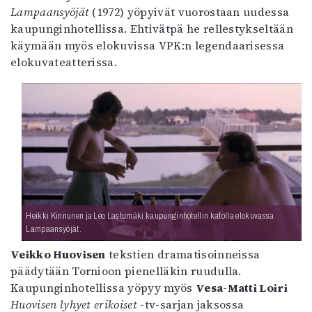
Lampaansyöjät
(1972) yöpyivät vuorostaan uudessa
kaupunginhotellissa. Ehtivätpä he rellestykseltään
käymään myös elokuvissa VPK:n legendaarisessa
elokuvateatterissa.
Heikki Kinnunen ja Leo Lastumäki kaupunginhotellin katolla elokuvassa
Lampaansyöjät.
Veikko Huovisen
tekstien dramatisoinneissa
päädytään Tornioon pienelläkin ruudulla.
Kaupunginhotellissa yöpyy myös
Vesa-Matti Loiri
Huovisen lyhyet erikoiset
-tv-sarjan jaksossa