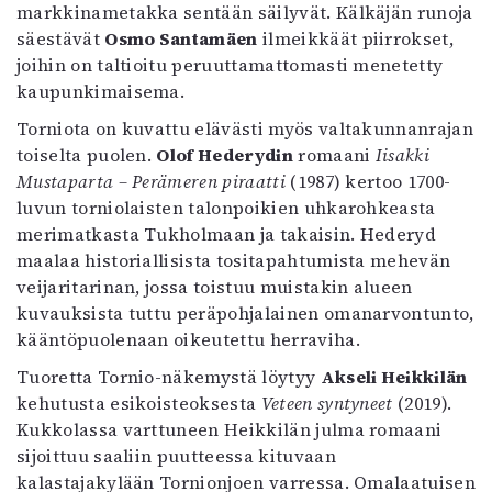
markkinametakka sentään säilyvät. Kälkäjän runoja
säestävät
Osmo Santamäen
ilmeikkäät piirrokset,
joihin on taltioitu peruuttamattomasti menetetty
kaupunkimaisema.
Torniota on kuvattu elävästi myös valtakunnanrajan
toiselta puolen.
Olof Hederydin
romaani
Iisakki
Mustaparta – Perämeren piraatti
(1987) kertoo 1700-
luvun torniolaisten talonpoikien uhkarohkeasta
merimatkasta Tukholmaan ja takaisin. Hederyd
maalaa historiallisista tositapahtumista mehevän
veijaritarinan, jossa toistuu muistakin alueen
kuvauksista tuttu peräpohjalainen omanarvontunto,
kääntöpuolenaan oikeutettu herraviha.
Tuoretta Tornio-näkemystä löytyy
Akseli Heikkilän
kehutusta esikoisteoksesta
Veteen syntyneet
(2019).
Kukkolassa varttuneen Heikkilän julma romaani
sijoittuu saaliin puutteessa kituvaan
kalastajakylään Tornionjoen varressa. Omalaatuisen