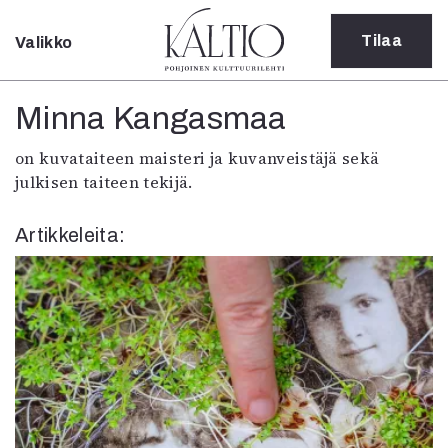
Tilaa
Valikko
Sulje
Kategoriat
Minna Kangasmaa
Verkkoartikkeli
on kuvataiteen maisteri ja kuvanveistäjä sekä
Teatteri
julkisen taiteen tekijä.
Tanssi
Tanssi
Artikkeleita:
Sarjakuva
Sámegillii
Pääkirjoitus
Paperilehdestä
Oulu2026
Näyttelyt
Musiikki
Levyt
Kuvataide