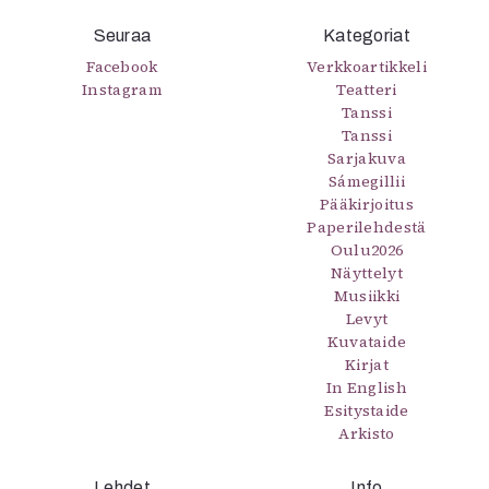
Mediatiedot
Seuraa
Kategoriat
Kaltio ry
Facebook
Verkkoartikkeli
Instagram
Teatteri
Tanssi
Tanssi
Sarjakuva
Sámegillii
Pääkirjoitus
Paperilehdestä
Oulu2026
Näyttelyt
Musiikki
Levyt
Kuvataide
Kirjat
In English
Esitystaide
Arkisto
Lehdet
Info