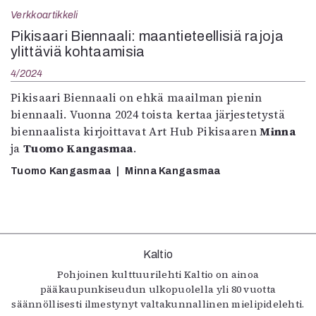
Kirjat
Verkkoartikkeli
In English
Pikisaari Biennaali: maantieteellisiä rajoja
Esitystaide
ylittäviä kohtaamisia
Arkisto
4/2024
Lehdet
Pikisaari Biennaali on ehkä maailman pienin
biennaali. Vuonna 2024 toista kertaa järjestetystä
4/2026
biennaalista kirjoittavat Art Hub Pikisaaren
Minna
2–3/2026
ja
Tuomo Kangasmaa
.
1/2026
6/2025
Tuomo Kangasmaa
Minna Kangasmaa
5/2025 saame
5/2025
Lehtiarkisto
Kaltio
Info
Pohjoinen kulttuurilehti Kaltio on ainoa
Tilaus ja irtonumerot
pääkaupunkiseudun ulkopuolella yli 80 vuotta
Yhteistyössä
säännöllisesti ilmestynyt valtakunnallinen mielipidelehti.
Toimitus