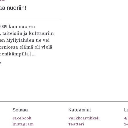
uvataide
aa nuoriin!
Kirjat
n English
sitystaide
2009 kun nuoren
Arkisto
 taiteisiin ja kulttuuriin
en Myllylahden tie vei
rniossa elämä oli vielä
eenikämpillä […]
mi
Seuraa
Kategoriat
L
Facebook
Verkkoartikkeli
4/
Instagram
Teatteri
2