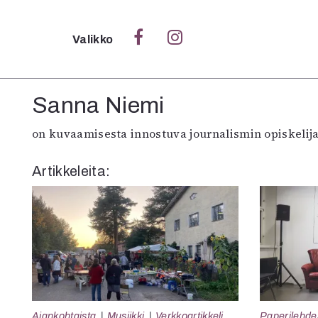
Sulje
Valikko
Ka
Sanna Niemi
Verk
on kuvaamisesta innostuva journalismin opiskelija
Artikkeleita:
S
S
Pä
Pap
Ajankohtaista
Musiikki
Verkkoartikkeli
Paperilehde