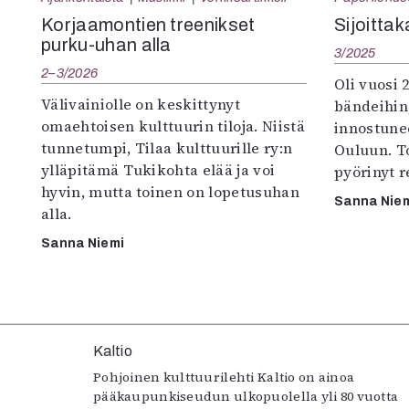
K
Korjaamontien treenikset
Sijoittak
purku-uhan alla
3/2025
I
2–3/2026
E
Oli vuosi 
Välivainiolle on keskittynyt
bändeihin,
omaehtoisen kulttuurin tiloja. Niistä
innostune
tunnetumpi, Tilaa kulttuurille ry:n
Ouluun. To
ylläpitämä Tukikohta elää ja voi
pyörinyt r
hyvin, mutta toinen on lopetusuhan
Sanna Nie
alla.
Sanna Niemi
Kaltio
Pohjoinen kulttuurilehti Kaltio on ainoa
pääkaupunkiseudun ulkopuolella yli 80 vuotta