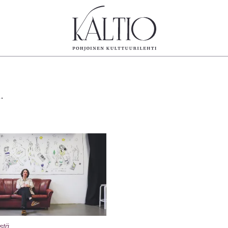
tegoriat
Lehdet
Info
koartikkeli
4/2026
Tilaus j
.
Teatteri
2–3/2026
irtonume
Tanssi
1/2026
Yhteistyö
Tanssi
6/2025
Toimitu
arjakuva
5/2025 saame
Mediatie
ámegillii
5/2025
Kaltio r
äkirjoitus
Lehtiarkisto
erilehdestä
Oulu2026
Näyttelyt
Musiikki
Levyt
stä