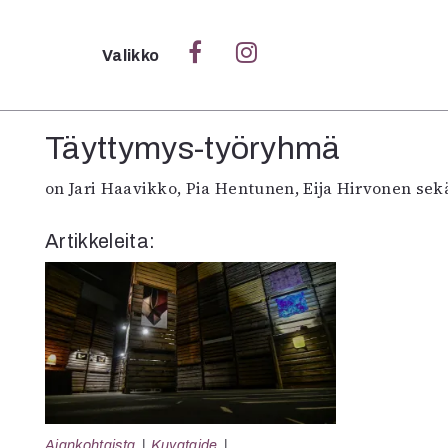
Sulje
Valikko
Ka
Täyttymys-työryhmä
Verk
on Jari Haavikko, Pia Hentunen, Eija Hirvonen se
Artikkeleita:
S
S
Pä
Pap
Ajankohtaista
Kuvataide