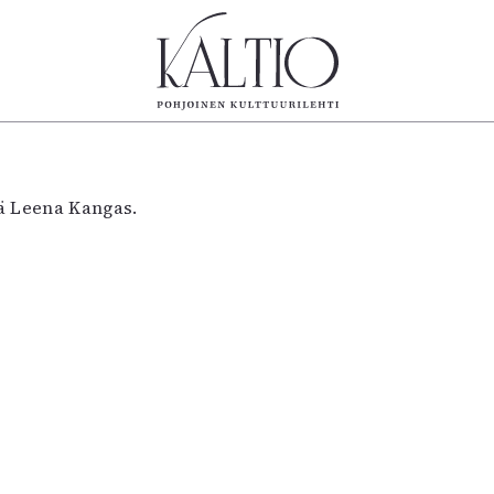
tegoriat
Lehdet
Info
koartikkeli
4/2026
Tilaus j
kä Leena Kangas.
Teatteri
2–3/2026
irtonume
Tanssi
1/2026
Yhteistyö
Tanssi
6/2025
Toimitu
arjakuva
5/2025 saame
Mediatie
ámegillii
5/2025
Kaltio r
äkirjoitus
Lehtiarkisto
erilehdestä
Oulu2026
Näyttelyt
Musiikki
Levyt