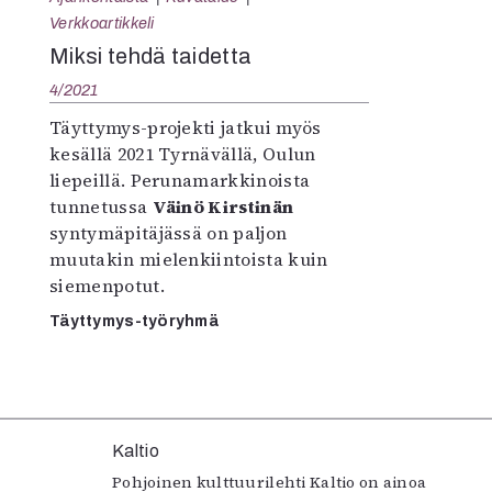
K
Verkkoartikkeli
Miksi tehdä taidetta
I
4/2021
E
Täyttymys-projekti jatkui myös
kesällä 2021 Tyrnävällä, Oulun
liepeillä. Perunamarkkinoista
tunnetussa
Väinö Kirstinän
syntymäpitäjässä on paljon
muutakin mielenkiintoista kuin
siemenpotut.
Täyttymys-työryhmä
Kaltio
Pohjoinen kulttuurilehti Kaltio on ainoa