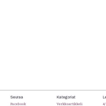
uvataide
Kirjat
n English
sitystaide
Arkisto
Seuraa
Kategoriat
L
Facebook
Verkkoartikkeli
4/