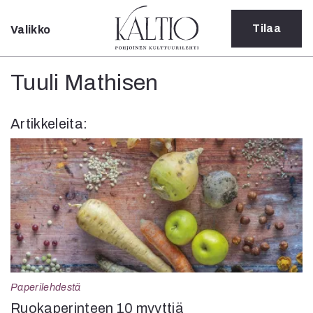
Tilaa
Valikko
Sulje
Kategoriat
Tuuli Mathisen
Verkkoartikkeli
Teatteri
Artikkeleita:
Tanssi
Tanssi
Sarjakuva
Sámegillii
Pääkirjoitus
Paperilehdestä
Oulu2026
Näyttelyt
Musiikki
Levyt
Paperilehdestä
Kuvataide
Ruokaperinteen 10 myyttiä