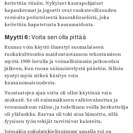
keitettiin viiniin. Nykyiset kaurapohjaiset
hapankermat ja jogurtit ovat ruokateollisuuden
versioita perinteisestä kaurakiisselistä, joka
keitettiin hapatetusta kauramaidosta.
Myytti 6:
Voita sen olla pittää
Runsas voin käyttö ilmestyi suomalaiseen
ruokakulttuuriin maidontuotannon tehostamisen
myötä 1900-luvulla ja voimallisimmin jatkosodan
jälkeen, kun ruoan säännöstelystä päästiin. Silloin
syntyi myös sitkeä käsitys voin
kansanomaisuudesta.
Vuosisatojen ajan voita oli ollut käytössä vain
niukasti. Se oli enimmäkseen vaihtovaluuttaa ja
veronmaksun väline, ja todellinen voilla herkuttelija
oli yläluokka. Rasvaa oli toki aina himoittu, sillä
fyysisen työn tekijät tarvitsivat kaloreita.
Joissakin sukulaiskielissämme sanalla voi on