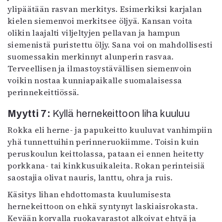
ylipäätään rasvan merkitys. Esimerkiksi karjalan
kielen siemenvoi merkitsee öljyä. Kansan voita
olikin laajalti viljeltyjen pellavan ja hampun
siemenistä puristettu öljy. Sana voi on mahdollisesti
suomessakin merkinnyt alunperin rasvaa.
Terveellisen ja ilmastoystävällisen siemenvoin
voikin nostaa kunniapaikalle suomalaisessa
perinnekeittiössä.
Myytti 7:
Kyllä hernekeittoon liha kuuluu
Rokka eli herne- ja papukeitto kuuluvat vanhimpiin
yhä tunnettuihin perinneruokiimme. Toisin kuin
peruskoulun keittolassa, pataan ei ennen heitetty
porkkana- tai kinkkusuikaleita. Rokan perinteisiä
saostajia olivat nauris, lanttu, ohra ja ruis.
Käsitys lihan ehdottomasta kuulumisesta
hernekeittoon on ehkä syntynyt las­kiais­rokasta.
Kevään korvalla ruokavarastot alkoivat ehtyä ja