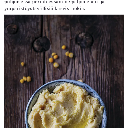
pohjoisessa perinteessämme paljon eläin- ja
ympäristöystävällisiä kasvisruokia.