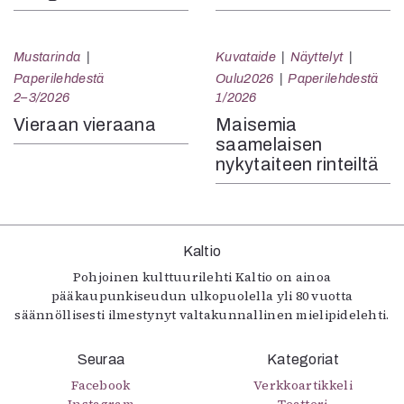
Mustarinda
Kuvataide
Näyttelyt
Paperilehdestä
Oulu2026
Paperilehdestä
2–3/2026
1/2026
Vieraan vieraana
Maisemia
saamelaisen
nykytaiteen rinteiltä
Kaltio
Pohjoinen kulttuurilehti Kaltio on ainoa
pääkaupunkiseudun ulkopuolella yli 80 vuotta
säännöllisesti ilmestynyt valtakunnallinen mielipidelehti.
Seuraa
Kategoriat
Facebook
Verkkoartikkeli
Instagram
Teatteri