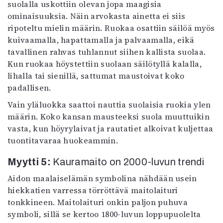
suolalla uskottiin olevan jopa maagisia
ominaisuuksia. Näin arvokasta ainetta ei siis
ripoteltu mielin määrin. Ruokaa osattiin säilöä myös
kuivaamalla, hapattamalla ja palvaamalla, eikä
tavallinen rahvas tuhlannut siihen kallista suolaa.
Kun ruokaa höystettiin suolaan säilötyllä kalalla,
lihalla tai sienillä, sattumat maustoivat koko
padallisen.
Vain yläluokka saattoi nauttia suolaisia ruokia ylen
määrin. Koko kansan mausteeksi suola muuttuikin
vasta, kun höyrylaivat ja rautatiet alkoivat kuljettaa
tuontitavaraa huokeammin.
Myytti 5:
Kauramaito on 2000-luvun trendi
Aidon maalaiselämän symbolina nähdään usein
hiekkatien varressa törröttävä maitolaituri
tonkkineen. Maitolaituri onkin paljon puhuva
symboli, sillä se kertoo 1800-luvun loppupuolelta