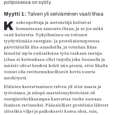
pohjoisessa on syöty.
Mediatiedot
Kaltio ry
Myytti 1:
Talven yli selviäminen vaati lihaa
Kaskenpolttaja ja metsästäjä heiluivat
hommissaan aamusta iltaan, ja se jos mikä
vaati kaloreita. Nykyihminen on tottunut
tyydyttämään energian- ja proteiinintarpeensa
päivittäisillä liha-annoksilla, ja tottahan lihaa
himoitsi myös entisaikoina työn raskaan raataja.
Lihaa ei kuitenkaan ollut tarjolla joka lounaalla ja
määrät olivat henkeä kohti niin pieniä, ettei lihalla
voinut olla ravitsemuksellisesti kovin suurta
merkitystä.
Eläinten kasvattaminen talven yli sitoi maata ja
työvoimaa, ja niinpä maatalousyhteisössä oli
energiatehokkaampaa kasvattaa ruoka suoraan
ihmisen ravinnoksi. Pääasialliset proteiinin lähteet
olivatkin viljat ja palkokasvit kuten ohra, ruis,