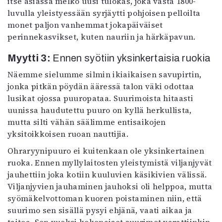
itse asiassa melko uusi tulokas, joka vasta 1800-
luvulla yleistyessään syrjäytti pohjoisen pelloilta
monet paljon vanhemmat jokapäiväiset
perinnekasvikset, kuten nauriin ja härkäpavun.
Myytti 3:
Ennen syötiin yksinkertaisia ruokia
Näemme sielumme silmin ikiaikaisen savupirtin,
jonka pitkän pöydän ääressä talon väki odottaa
lusikat ojossa puuropataa. Suurimoista hitaasti
uunissa haudutettu puuro on kyllä herkullista,
mutta silti vähän säälimme entisaikojen
yksitoikkoisen ruoan nauttijia.
Ohraryynipuuro ei kuitenkaan ole yksinkertainen
ruoka. Ennen myllylaitosten yleistymistä viljanjyvät
jauhettiin joka kotiin kuuluvien käsikivien välissä.
Viljanjyvien jauhaminen jauhoksi oli helppoa, mutta
syömäkelvottoman kuoren poistaminen niin, että
suurimo sen sisällä pysyi ehjänä, vaati aikaa ja
taitoa. Sen vuoksi kokonaiset suurimot varattiinkin