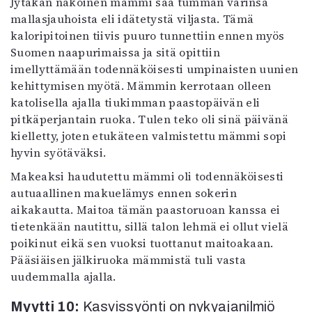
Jytäkän näköinen mämmi saa tumman värinsä
mallasjauhoista eli idätetystä viljasta. Tämä
kaloripitoinen tiivis puuro tunnettiin ennen myös
Suomen naapurimaissa ja sitä opittiin
imellyttämään todennäköisesti umpinaisten uunien
kehittymisen myötä. Mämmin kerrotaan olleen
katolisella ajalla tiukimman paastopäivän eli
pitkäperjantain ruoka. Tulen teko oli sinä päivänä
kielletty, joten etukäteen valmistettu mämmi sopi
hyvin syötäväksi.
Makeaksi haudutettu mämmi oli todennäköisesti
autuaallinen makuelämys ennen sokerin
aikakautta. Maitoa tämän paastoruoan kanssa ei
tietenkään nautittu, sillä talon lehmä ei ollut vielä
poikinut eikä sen vuoksi tuottanut maitoakaan.
Pääsiäisen jälkiruoka mämmistä tuli vasta
uudemmalla ajalla.
Myytti 10:
Kasvissyönti on nykyajanilmiö