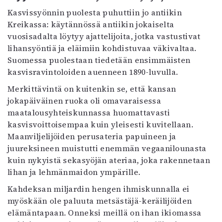
Kasvissyönnin puolesta puhuttiin jo antiikin
Kreikassa: käytännössä antiikin jokaiselta
vuosisadalta löytyy ajattelijoita, jotka vastustivat
lihansyöntiä ja eläimiin kohdistuvaa väkivaltaa.
Suomessa puolestaan tiedetään ensimmäisten
kasvisravintoloiden auenneen 1890-luvulla.
Merkittävintä on kuitenkin se, että kansan
jokapäiväinen ruoka oli omavaraisessa
maatalousyhteiskunnassa huomattavasti
kasvisvoittoisempaa kuin yleisesti kuvitellaan.
Maanviljelijöiden perusateria papuineen ja
juureksineen muistutti enemmän vegaanilounasta
kuin nykyistä sekasyöjän ateriaa, joka rakennetaan
lihan ja lehmänmaidon ympärille.
Kahdeksan miljardin hengen ihmiskunnalla ei
myöskään ole paluuta metsästäjä-keräilijöiden
elämäntapaan. Onneksi meillä on ihan ikiomassa