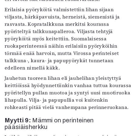
Erilaisia pyöryköitä valmistettiin lihan sijaan
viljasta, härkäpavuista, herneistä, siemenistä ja
rasvasta. Kopratalkkuna merkitsi kourassa
pyöriteltyä talkkunapalleroa. Viljasta tehtyjä
pyöryköitä myös keitettiin. Suomalaisessa
ruokaperinteessä näihin erilaisiin pyöryköihin
törmää enää harvoin, mutta Virossa perinteiset
talkkuna-, kaura- ja papupyörykät tunnetaan
edelleen nimellä käkk.
Jauhetun tuoreen lihan eli jauhelihan yleistyttyä
keittiöissä hyödynnettiinkin vanhaa tuttua kourassa
pyöritellyn pullan muotoa ja syntyi uusi muotiruoka
lihapulla. Vilja- ja papupullia voi kuitenkin
rohkeasti pitää vielä vanhempana perinneruokana.
Myytti 9:
Mämmi on perinteinen
pääsiäisherkku