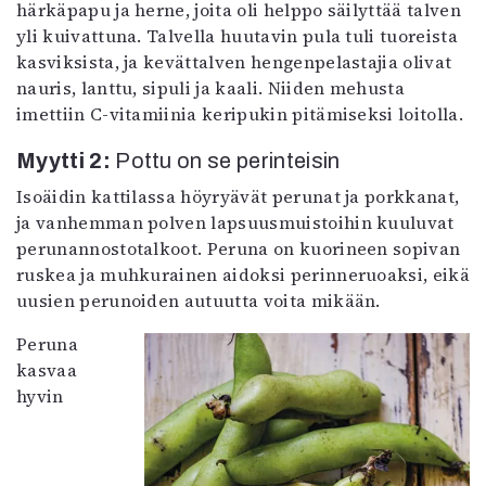
härkäpapu ja herne, joita oli helppo säilyttää talven
yli kuivattuna. Talvella huutavin pula tuli tuoreista
kasviksista, ja kevättalven hengenpelastajia olivat
nauris, lanttu, sipuli ja kaali. Niiden mehusta
imettiin C-vitamiinia keripukin pitämiseksi loitolla.
Myytti 2:
Pottu on se perinteisin
Isoäidin kattilassa höyryävät perunat ja porkkanat,
ja vanhemman polven lapsuusmuistoihin kuuluvat
perunannostotalkoot. Peruna on kuorineen sopivan
ruskea ja muhkurainen aidoksi perinneruoaksi, eikä
uusien perunoiden autuutta voita mikään.
Peruna
kasvaa
hyvin