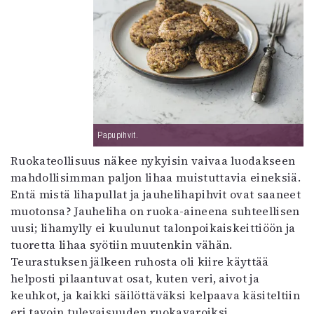
Papupihvit.
Ruokateollisuus näkee nykyisin vaivaa luodakseen
mahdollisimman paljon lihaa muistuttavia eineksiä.
Entä mistä lihapullat ja jauhelihapihvit ovat saaneet
muotonsa? Jauheliha on ruoka-aineena suhteellisen
uusi; lihamylly ei kuulunut talonpoikaiskeittiöön ja
tuoretta lihaa syötiin muutenkin vähän.
Teurastuksen jälkeen ruhosta oli kiire käyttää
helposti pilaantuvat osat, kuten veri, aivot ja
keuhkot, ja kaikki säilöttäväksi kelpaava käsiteltiin
eri tavoin tulevaisuuden ruokavaroiksi.