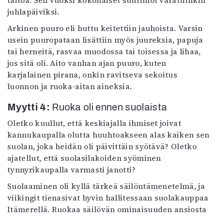
juhlapäiviksi.
Arkinen puuro eli huttu keitettiin jauhoista. Varsin
usein puuropataan lisättiin myös juureksia, papuja
tai herneitä, rasvaa muodossa tai toisessa ja lihaa,
jos sitä oli. Aito vanhan ajan puuro, kuten
karjalainen pirana, onkin ravitseva sekoitus
luonnon ja ruoka-aitan aineksia.
Myytti 4:
Ruoka oli ennen suolaista
Oletko kuullut, että keskiajalla ihmiset joivat
kannukaupalla olutta huuhtoakseen alas kaiken sen
suolan, joka heidän oli päivittäin syötävä? Oletko
ajatellut, että suolasilakoiden syöminen
tynnyrikaupalla varmasti janotti?
Suolaaminen oli kyllä tärkeä säilöntämenetelmä, ja
viikingit tienasivat hyvin hallitessaan suolakauppaa
Itämerellä. Ruokaa säilövän ominaisuuden ansiosta