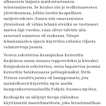
alkaneesta laajasta maidontuotannon
tehostamisesta. Se kuuluu siis jo teollistuneeseen
yhteiskuntaan, jolloin luotiin kaupallinen
meijeriverkosto. Ennen sitä omavaraisissa
yhteisöissä oli vähän lehmiä eivätkä ne tuottaneet
maitoa läpi vuoden, vaan olivat talvisin niin
sanotusti ummessa eli raskaana. Niinpä
lehmänmaidon sijasta käytettiin erilaisia viljasta
valmistettuja juomia.
Veteen sekoitettua kaurajauhoa kutsuttiin
Karjalassa muun muassa teppovedeksi ja kiesaksi.
Ruisjauhoista sekoitettua, usein hapatettua juomaa
kutsuttiin Satakunnassa pellonpiimäksi. Etelä-
Virossa suosittu juoma oli hamppumaito, jota
mahdollisesti käytettiin myös muilla
hampunkasvatusalueilla Pohjois-Suomea myöten.
Keskiajalta on säilynyt tietoja yläluokan
käyttämästä mantelimaidosta, joka hienoimmillaan