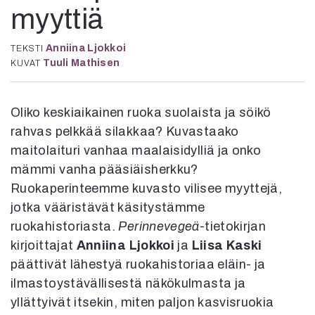
Kirjat
myyttiä
In English
Esitystaide
Anniina Ljokkoi
TEKSTI
Arkisto
Tuuli Mathisen
KUVAT
Lehdet
Oliko keskiaikainen ruoka suolaista ja söikö
4/2026
rahvas pelkkää silakkaa? Kuvastaako
2–3/2026
1/2026
maitolaituri vanhaa maalaisidylliä ja onko
6/2025
mämmi vanha pääsiäisherkku?
5/2025 saame
Ruokaperinteemme kuvasto vilisee myyttejä,
5/2025
jotka vääristävät käsitystämme
Lehtiarkisto
ruokahistoriasta.
Perinnevegeä
-tietokirjan
kirjoittajat
Anniina Ljokkoi
ja
Liisa Kaski
Info
päättivät lähestyä ruokahistoriaa eläin- ja
Tilaus ja irtonumerot
ilmastoystävällisestä näkökulmasta ja
Yhteistyössä
yllättyivät itsekin, miten paljon kasvisruokia
Toimitus