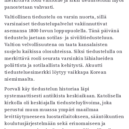
merkittävä rooli valtioille ja siksi tiedusteluun myös
Mediatiedot
panostetaan vahvasti.
Kaltio ry
Valtiollinen tiedustelu on varsin nuorta, sillä
varsinaiset tiedustelupalvelut vakiinnuttivat
asemansa 1800-luvun loppupuolella. Tänä päivänä
tiedustelu jaetaan sotilas- ja siviilitiedusteluun.
Valtion velvollisuutena on taata kansalaisten
suojelu kaikissa olosuhteissa. Siksi tiedustelulla on
merkittävä rooli seurata varsinkin lähialueiden
poliittista ja sotilaallista kehitystä. Akuutti
tiedusteluesimerkki löytyy vaikkapa Korean
niemimaalta.
Porvali käy tiedustelun historiaa läpi
systemaattisesti antiikista keskiaikaan. Katolisella
kirkolla oli keskiajalla tiedusteluylivoima, joka
perustui muun muassa ympäri maailmaa
levittäytyneeseen luostarilaitokseen, sääntökuntien
koulutusjärjestelmään sekä erinomaiseen ja