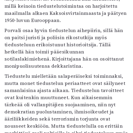
Kirjat
millä keinoin tiedustelutoimintaa on harjoitettu
In English
maailmalla alkaen Kaksoisvirtainmaasta ja päätyen
Esitystaide
1950-luvun Eurooppaan.
Arkisto
Porvali osaa hyvin tiedustelun aihepiirin, sillä hän
on paitsi juristi ja poliisin rikostutkija myös
Lehdet
tiedusteluun erikoistunut historioitsija. Tällä
4/2026
hetkellä hän toimii pääesikunnan
2–3/2026
sotilaslakimiehenä. Kirjoittajana hän on osoittanut
1/2026
monipuolisuutensa dekkaristina.
6/2025
Tiedustelu mielletään salaperäiseksi toiminnaksi,
5/2025 saame
mutta monet tiedustelun periaatteet ovat säilyneet
5/2025
samanlaisina ajasta aikaan. Tiedustelun tavoitteet
Lehtiarkisto
ovat kuitenkin muuttuneet. Kun aikaisemmin
tärkeää oli vallanpitäjien suojaaminen, niin nyt
Info
demokratian puolustaminen, ihmisoikeudet ja
Tilaus ja irtonumerot
ääriliikkeiden sekä terrorismin torjunta ovat
Yhteistyössä
nousseet keskiöön. Mutta tiedustelulla on erittäin
Toimitus