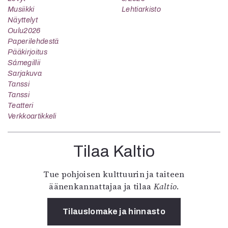
Musiikki
Lehtiarkisto
Näyttelyt
Oulu2026
Paperilehdestä
Pääkirjoitus
Sámegillii
Sarjakuva
Tanssi
Tanssi
Teatteri
Verkkoartikkeli
Tilaa Kaltio
Tue pohjoisen kulttuurin ja taiteen
äänenkannattajaa ja tilaa
Kaltio
.
Tilauslomake ja hinnasto