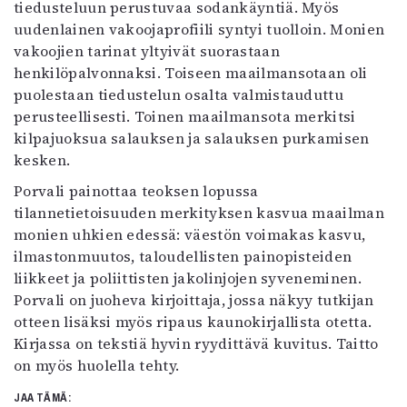
tiedusteluun perustuvaa sodankäyntiä. Myös
uudenlainen vakoojaprofiili syntyi tuolloin. Monien
vakoojien tarinat yltyivät suorastaan
henkilöpalvonnaksi. Toiseen maailmansotaan oli
puolestaan tiedustelun osalta valmistauduttu
perusteellisesti. Toinen maailmansota merkitsi
kilpajuoksua salauksen ja salauksen purkamisen
kesken.
Porvali painottaa teoksen lopussa
tilannetietoisuuden merkityksen kasvua maailman
monien uhkien edessä: väestön voimakas kasvu,
ilmastonmuutos, taloudellisten painopisteiden
liikkeet ja poliittisten jakolinjojen syveneminen.
Porvali on juoheva kirjoittaja, jossa näkyy tutkijan
otteen lisäksi myös ripaus kaunokirjallista otetta.
Kirjassa on tekstiä hyvin ryydittävä kuvitus. Taitto
on myös huolella tehty.
JAA TÄMÄ: