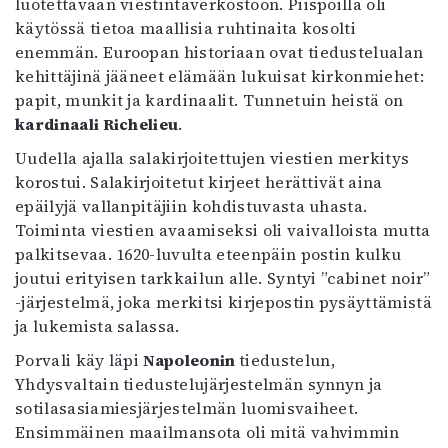
luotettavaan viestintäverkostoon. Piispoilla oli
käytössä tietoa maallisia ruhtinaita kosolti
enemmän. Euroopan historiaan ovat tiedustelualan
kehittäjinä jääneet elämään lukuisat kirkonmiehet:
papit, munkit ja kardinaalit. Tunnetuin heistä on
kardinaali Richelieu
.
Uudella ajalla salakirjoitettujen viestien merkitys
korostui. Salakirjoitetut kirjeet herättivät aina
epäilyjä vallanpitäjiin kohdistuvasta uhasta.
Toiminta viestien avaamiseksi oli vaivalloista mutta
palkitsevaa. 1620-luvulta eteenpäin postin kulku
joutui erityisen tarkkailun alle. Syntyi ”cabinet noir”
-järjestelmä, joka merkitsi kirjepostin pysäyttämistä
ja lukemista salassa.
Porvali käy läpi
Napoleonin
tiedustelun,
Yhdysvaltain tiedustelujärjestelmän synnyn ja
sotilasasiamiesjärjestelmän luomisvaiheet.
Ensimmäinen maailmansota oli mitä vahvimmin