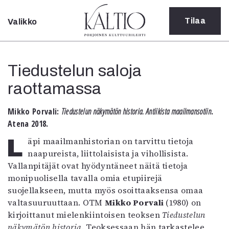
Tilaa
Valikko
Sulje
Kategoriat
Tiedustelun saloja
Verkkoartikkeli
raottamassa
Teatteri
Tanssi
Tanssi
Mikko Porvali:
Tiedustelun näkymätön historia. Antiikista maailmansotiin
.
Sarjakuva
Atena 2018.
Sámegillii
Läpi maailmanhistorian on tarvittu tietoja
Pääkirjoitus
naapureista, liittolaisista ja vihollisista.
Paperilehdestä
Vallanpitäjät ovat hyödyntäneet näitä tietoja
Oulu2026
monipuolisella tavalla omia etupiirejä
Näyttelyt
suojellakseen, mutta myös osoittaaksensa omaa
Musiikki
valtasuuruuttaan. OTM
Mikko Porvali
(1980) on
Levyt
kirjoittanut mielenkiintoisen teoksen
Tiedustelun
Kuvataide
näkymätön historia
. Teoksessaan hän tarkastelee,