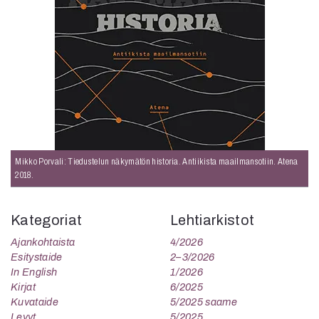
Mikko Porvali: Tiedustelun näkymätön historia. Antiikista maailmansotiin. Atena
2018.
Kategoriat
Lehtiarkistot
Ajankohtaista
4/2026
Esitystaide
2–3/2026
In English
1/2026
Kirjat
6/2025
Kuvataide
5/2025 saame
Levyt
5/2025