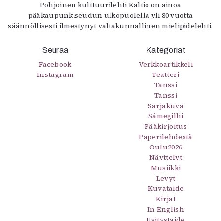
Pohjoinen kulttuurilehti Kaltio on ainoa
pääkaupunkiseudun ulkopuolella yli 80 vuotta
säännöllisesti ilmestynyt valtakunnallinen mielipidelehti.
Seuraa
Kategoriat
Facebook
Verkkoartikkeli
Instagram
Teatteri
Tanssi
Tanssi
Sarjakuva
Sámegillii
Pääkirjoitus
Paperilehdestä
Oulu2026
Näyttelyt
Musiikki
Levyt
Kuvataide
Kirjat
In English
Esitystaide