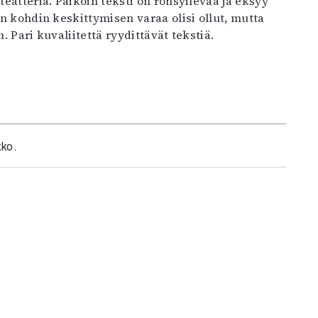
teatteria. Paikoin teksti on rönsyilevää ja eksyy
in kohdin keskittymisen varaa olisi ollut, mutta
. Pari kuvaliitettä ryydittävät tekstiä.
kko.