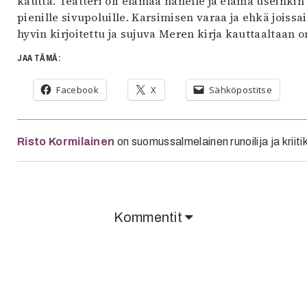
kautta. Teatteri oli elämää hänelle ja elämä useinkin 
pienille sivupoluille. Karsimisen varaa ja ehkä joissa
hyvin kirjoitettu ja sujuva Meren kirja kauttaaltaan on
JAA TÄMÄ:
Facebook
X
Sähköpostitse
Risto Kormilainen
on suomussalmelainen runoilija ja kriiti
Kommentit