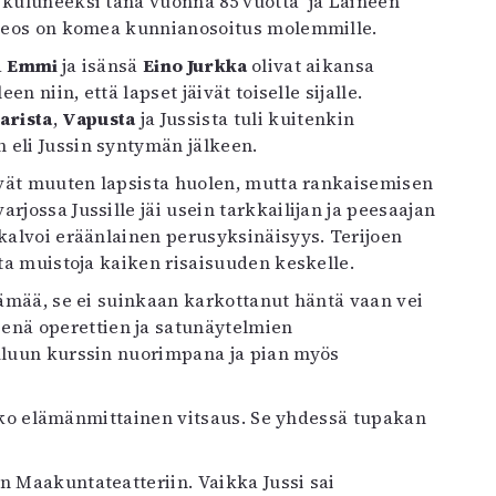
e kuluneeksi tänä vuonna 85 vuotta ja Laineen
n teos on komea kunnianosoitus molemmille.
ä
Emmi
ja isänsä
Eino Jurkka
olivat aikansa
en niin, että lapset jäivät toiselle sijalle.
arista
,
Vapusta
ja Jussista tuli kuitenkin
 eli Jussin syntymän jälkeen.
tivät muuten lapsista huolen, mutta rankaisemisen
rjossa Jussille jäi usein tarkkailijan ja peesaajan
 kalvoi eräänlainen perusyksinäisyys. Terijoen
ita muistoja kaiken risaisuuden keskelle.
lämää, se ei suinkaan karkottanut häntä vaan vei
nä operettien ja satunäytelmien
ouluun kurssin nuorimpana ja pian myös
e koko elämänmittainen vitsaus. Se yhdessä tupakan
n Maakuntateatteriin. Vaikka Jussi sai