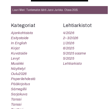
K
Lauri Meri: Tuntematon tähti Jussi Jurkka. Otava 2015.
I
E
Kategoriat
Lehtiarkistot
Ajankohtaista
4/2026
Esitystaide
2–3/2026
In English
1/2026
Kirjat
6/2025
Kuvataide
5/2025 saame
Levyt
5/2025
Musiikki
Lehtiarkisto
Näyttelyt
Oulu2026
Paperilehdestä
Pääkirjoitus
Sámegillii
Sarjakuva
Tanssi
Tanssi