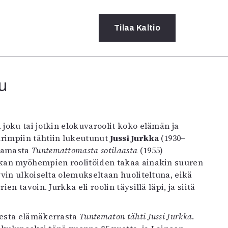
Tilaa
Kaltio
u
a
rot
ssä
s
dot
rimpiin tähtiin lukeutunut
Jussi Jurkka
(1930–
y
aamasta
Tuntemattomasta sotilaasta
(1955)
rkan myöhempien roolitöiden takaa ainakin suuren
vin ulkoiselta olemukseltaan huoliteltuna, eikä
 tavoin. Jurkka eli roolin täysillä läpi, ja siitä
esta elämäkerrasta
Tuntematon tähti Jussi Jurkka
.