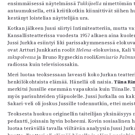
ensimmäisessä näytelmässä
Tukkijoella
nimettömän tu
antaumuksella, että kriitikotkin kiinnittivät siihen 
kestänyt loistelias näyttelijän ura.
Kotkan jälkeen Jussi siirtyi Intimiteatteriin, mutta
Kansallisteatterissa vuodesta 1957 alkaen aina kuole
Jussi Jurkka esiintyi liki parissakymmenessä elokuva
ovat Artturi Junkkarin roolit
Helena
-elokuvissa, Kali 
sukupolvessa
ja Bruno Rygseckin rooli
Komisario Palmun
radiossa kuin televisiossakin.
Meri luotaa teoksessaan laveasti koko Jurkan teatte
henkilökohtaista elämää. Hänellä oli naisia.
Tiina Ri
merkitsi Jussille enemmän vapauksia kuin Tiinalle. 
myös parisuhteiden yläpuolelle. Jussi Jurkalla on kaks
Sakari-veli oli joskus Jussille todennutkin, ettei meis
Teoksesta huokuu originellin taiteilijan yksinäisyys m
pedantti, joissain hyvin boheemi. Kovin sosiaalinen h
luotaa terävällä tavalla viiltävän analyysin Jussi J