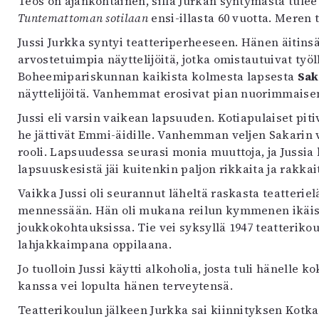
Teos on ajankohtainen, sillä Jurkan syntymästä tule
uvataide
Tuntemattoman sotilaan
ensi-illasta 60 vuotta. Mere
Kirjat
Jussi Jurkka syntyi teatteriperheeseen. Hänen äitins
n English
arvostetuimpia näyttelijöitä, jotka omistautuivat työlle
sitystaide
Boheemipariskunnan kaikista kolmesta lapsesta
Sak
Arkisto
näyttelijöitä. Vanhemmat erosivat pian nuorimmaisen
Jussi eli varsin vaikean lapsuuden. Kotiapulaiset pi
he jättivät Emmi-äidille. Vanhemman veljen Sakarin va
rooli. Lapsuudessa seurasi monia muuttoja, ja Jussia
lapsuuskesistä jäi kuitenkin paljon rikkaita ja rakka
Vaikka Jussi oli seurannut läheltä raskasta teatterie
mennessään. Hän oli mukana reilun kymmenen ikäise
joukkokohtauksissa. Tie vei syksyllä 1947 teatterik
lahjakkaimpana oppilaana.
Jo tuolloin Jussi käytti alkoholia, josta tuli hänell
kanssa vei lopulta hänen terveytensä.
Teatterikoulun jälkeen Jurkka sai kiinnityksen Kotka