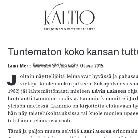
tegoriat
Lehdet
Info
Tuntematon koko kansan tutt
koartikkeli
4/2026
Tilaus j
Teatteri
2–3/2026
irtonume
Lauri Meri:
Tuntematon tähti Jussi Jurkka
. Otava 2015.
Tanssi
1/2026
Yhteistyö
Tanssi
Joitain näyttelijöitä leimaavat hyvässä ja pahassa joku tai jotkin elokuvaroolit koko elämän ja
6/2025
Toimitu
arjakuva
5/2025 saame
Mediatie
vieläpä kuolemankin jälkeen. Sukupolvensa suu
ámegillii
5/2025
Kaltio r
1982) jäi lähtemättömästi mieleen
Edvin Laineen
ohj
äkirjoitus
Lehtiarkisto
luutnantti Lammion roolista. Lammio kummitteli Ju
erilehdestä
yleisön mielessä. Lammio on kirjoitettu elokuvaan hy
Oulu2026
hän näy taistelukohtauksissa tai kuole monien upseerien
Näyttelyt
tuli hänen elämänsä rooli.
Musiikki
Tämä ja paljon muuta selviää
Lauri Meren
erinomais
Levyt