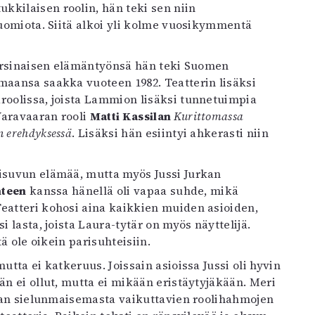
kkilaisen roolin, hän teki sen niin
huomiota. Siitä alkoi yli kolme vuosikymmentä
 varsinaisen elämäntyönsä hän teki Suomen
maansa saakka vuoteen 1982. Teatterin lisäksi
roolissa, joista Lammion lisäksi tunnetuimpia
Varavaaran rooli
Matti Kassilan
Kurittomassa
 erehdyksessä
. Lisäksi hän esiintyi ahkerasti niin
risuvun elämää, mutta myös Jussi Jurkan
nteen
kanssa hänellä oli vapaa suhde, mikä
Teatteri kohosi aina kaikkien muiden asioiden,
i lasta, joista Laura-tytär on myös näyttelijä.
tä ole oikein parisuhteisiin.
utta ei katkeruus. Joissain asioissa Jussi oli hyvin
än ei ollut, mutta ei mikään eristäytyjäkään. Meri
urkan sielunmaisemasta vaikuttavien roolihahmojen