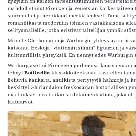
nykyisin on kaiken taiteentutkimuksen peruspilarei
mahdollistanut Firenzen ja Venetsian korkeataitee
suurmiehet ja nerokkaat merkkiteokset. Tämä selitys
romantiikasta moderniin toimien vastakkaisena aikai
selitysmalleille, jotka eristivät taiteilijan ympärist
Minulle Ghirlandaion ja Warburgin yhteys avautui va
katsonut freskoja ”viattomin silmin” figuurien ja vä
kulttuurillisia yhteyksiä. En tiennyt edes Warburgin
Warburg asettui Firenzeen perheensä kanssa vuonna 1
tehnyt
Botticellin
klassikkoteoksista käsitellen tämä
liehuvia kankaita, antiikista periytyviä hahmoja ja
keskittyi Ghirlandaion freskosarjan historiallisen y
maalaukset olivat aikansa dokumentaatiota, joka oli j
laatuarvot.