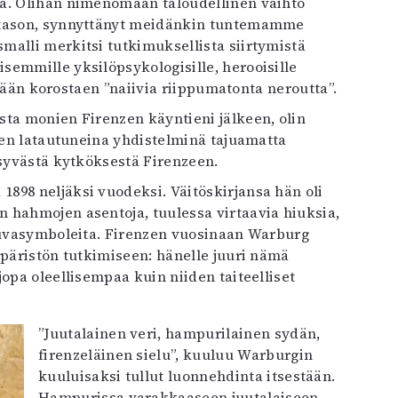
ta. Olihan nimenomaan taloudellinen vaihto
n tason, synnyttänyt meidänkin tuntemamme
malli merkitsi tutkimuksellista siirtymistä
semmille yksilöpsykologisille, herooisille
östään korostaen ”naiivia riippumatonta neroutta”.
sta monien Firenzen käyntieni jälkeen, olin
rien latautuneina yhdistelminä tajuamatta
 syvästä kytköksestä Firenzeen.
898 neljäksi vuodeksi. Väitöskirjansa hän oli
n hahmojen asentoja, tuulessa virtaavia hiuksia,
 kuvasymboleita. Firenzen vuosinaan Warburg
mpäristön tutkimiseen: hänelle juuri nämä
opa oleellisempaa kuin niiden taiteelliset
”Juutalainen veri, hampurilainen sydän,
firenzeläinen sielu”, kuuluu Warburgin
kuuluisaksi tullut luonnehdinta itsestään.
Hampurissa varakkaaseen juutalaiseen