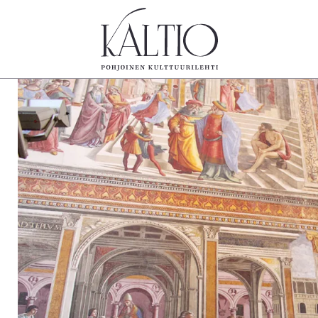
tegoriat
Lehdet
Info
koartikkeli
4/2026
Tilaus j
Teatteri
2–3/2026
irtonume
Tanssi
1/2026
Yhteistyö
Tanssi
6/2025
Toimitu
arjakuva
5/2025 saame
Mediatie
ámegillii
5/2025
Kaltio r
äkirjoitus
Lehtiarkisto
erilehdestä
Oulu2026
Näyttelyt
Musiikki
Levyt