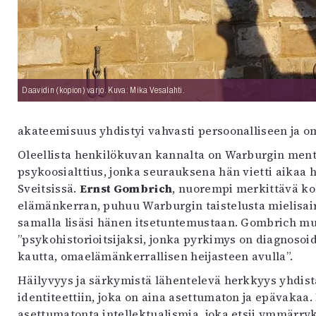
Daavidin (kopion) varjo. Kuva: Mika Vesalahti.
akateemisuus yhdistyi vahvasti persoonalliseen ja 
Oleellista henkilökuvan kannalta on Warburgin men
psykoosialttius, jonka seurauksena hän vietti aikaa 
Sveitsissä.
Ernst Gombrich
, nuorempi merkittävä ko
elämänkerran, puhuu Warburgin taistelusta mielisai
samalla lisäsi hänen itsetuntemustaan. Gombrich mu
”psykohistorioitsijaksi, jonka pyrkimys on diagnosoi
kautta, omaelämänkerrallisen heijasteen avulla”.
Häilyvyys ja särkymistä lähentelevä herkkyys yhdist
identiteettiin, joka on aina asettumaton ja epävak
asettumatonta intellektualismia, joka etsii ymmärryk