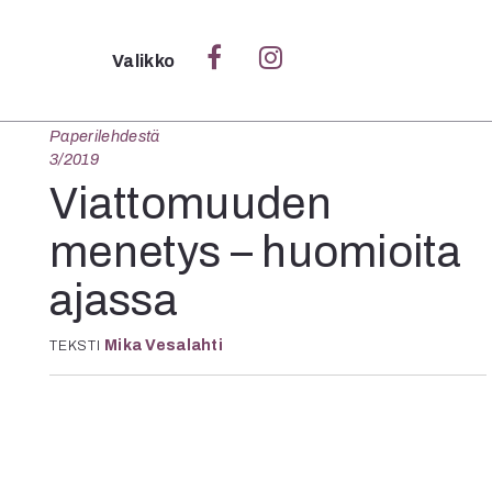
Sulje
Valikko
Paperilehdestä
Ka
3/2019
Verk
Viattomuuden
menetys – huomioita
ajassa
S
S
Mika Vesalahti
Pä
TEKSTI
Pap