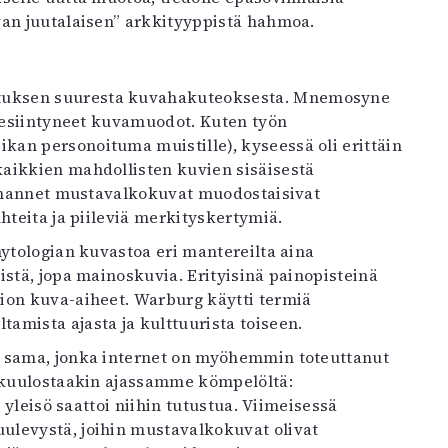
van juutalaisen” arkkityyppistä hahmoa.
tuksen suuresta kuvahakuteoksesta. Mnemosyne
a esiintyneet kuvamuodot. Kuten työn
an personoituma muistille), kyseessä oli erittäin
aikkien mahdollisten kuvien sisäisestä
 tuhannet mustavalkokuvat muodostaisivat
hteita ja piileviä merkityskertymiä.
mytologian kuvastoa eri mantereilta aina
istä, jopa mainoskuvia. Erityisinä painopisteinä
ion kuva-aiheet. Warburg käytti termiä
amista ajasta ja kulttuurista toiseen.
ä sama, jonka internet on myöhemmin toteuttanut
s kuulostaakin ajassamme kömpelöltä:
 yleisö saattoi niihin tutustua. Viimeisessä
ulevystä, joihin mustavalkokuvat olivat