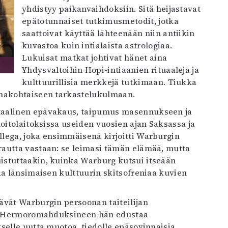
yhdistyy paikanvaihdoksiin. Sitä heijastavat
epätotunnaiset tutkimusmetodit, jotka
saattoivat käyttää lähteenään niin antiikin
kuvastoa kuin intialaista astrologiaa.
Lukuisat matkat johtivat hänet aina
Yhdysvaltoihin Hopi-intiaanien rituaaleja ja
kulttuurillisia merkkejä tutkimaan. Tiukka
omakohtaiseen tarkastelukulmaan.
taalinen epävakaus, taipumus masennukseen ja
hoitolaitoksissa useiden vuosien ajan Saksassa ja
llega, joka ensimmäisenä kirjoitti Warburgin
rautta vastaan: se leimasi tämän elämää, mutta
istuttaakin, kuinka Warburg kutsui itseään
da länsimaisen kulttuurin skitsofreniaa kuvien
ävät Warburgin persoonan taiteilijan
aa. Hermoromahduksineen hän edustaa
selle uutta muotoa, tiedolle epäsovinnaisia