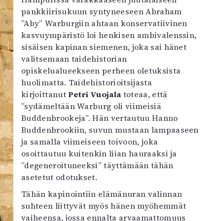
pankkiirisukuun syntyneeseen Abraham
”Aby” Warburgiin ahtaan konservatiivinen
kasvuympäristö loi henkisen ambivalenssin,
sisäisen kapinan siemenen, joka sai hänet
valitsemaan taidehistorian
opiskelualueekseen perheen oletuksista
huolimatta. Taidehistorioitsijasta
kirjoittanut
Petri Vuojala
toteaa, että
”sydämeltään Warburg oli viimeisiä
Buddenbrookeja”. Hän vertautuu Hanno
Buddenbrookiin, suvun mustaan lampaaseen
ja samalla viimeiseen toivoon, joka
osoittautuu kuitenkin liian hauraaksi ja
”degeneroituneeksi” täyttämään tähän
asetetut odotukset.
Tähän kapinointiin elämänuran valinnan
suhteen liittyvät myös hänen myöhemmät
vaiheensa, jossa ennalta arvaamattomuus