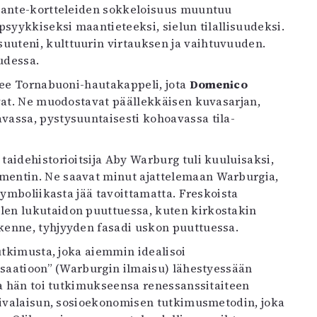
 Dante-kortteleiden sokkeloisuus muuntuu
psyykkiseksi maantieteeksi, sielun tilallisuudeksi.
uteni, kulttuurin virtauksen ja vaihtuvuuden.
udessa.
see Tornabuoni-hautakappeli, jota
Domenico
avat. Ne muodostavat päällekkäisen kuvasarjan,
vassa, pystysuuntaisesti kohoavassa tila-
aidehistorioitsija Aby Warburg tuli kuuluisaksi,
mentin. Ne saavat minut ajattelemaan Warburgia,
symboliikasta jää tavoittamatta. Freskoista
en lukutaidon puuttuessa, kuten kirkostakin
kenne, tyhjyyden fasadi uskon puuttuessa.
utkimusta, joka aiemmin idealisoi
isaatioon” (Warburgin ilmaisu) lähestyessään
ta hän toi tutkimukseensa renessanssitaiteen
äpivalaisun, sosioekonomisen tutkimusmetodin, joka