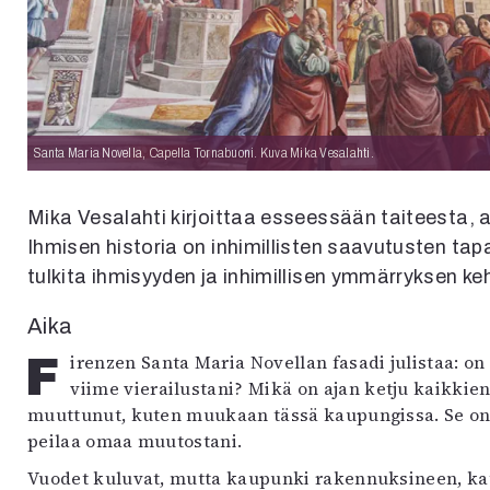
uvataide
Kirjat
n English
sitystaide
Arkisto
Santa Maria Novella, Capella Tornabuoni. Kuva Mika Vesalahti.
Mika Vesalahti kirjoittaa esseessään taiteesta, 
Ihmisen historia on inhimillisten saavutusten t
tulkita ihmisyyden ja inhimillisen ymmärryksen ke
Aika
Firenzen Santa Maria Novellan fasadi julistaa: on vain aikaa. Kuinka paljon sitä onkaan virrannut
viime vierailustani? Mikä on ajan ketju kaikkien
muuttunut, kuten muukaan tässä kaupungissa. Se o
peilaa omaa muutostani.
Vuodet kuluvat, mutta kaupunki rakennuksineen, kat