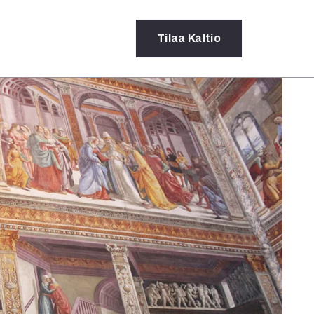
Tilaa
Kaltio
a
rot
ssä
s
dot
y