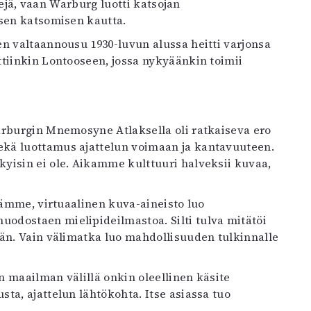
stejä, vaan Warburg luotti katsojan
isen katsomisen kautta.
n valtaannousu 1930-luvun alussa heitti varjonsa
tiinkin Lontooseen, jossa nykyäänkin toimii
arburgin Mnemosyne Atlaksella oli ratkaiseva ero
kä luottamus ajattelun voimaan ja kantavuuteen.
yisin ei ole. Aikamme kulttuuri halveksii kuvaa,
lämme, virtuaalinen kuva-aineisto luo
odostaen mielipideilmastoa. Silti tulva mitätöi
ään. Vain välimatka luo mahdollisuuden tulkinnalle
 maailman välillä onkin oleellinen käsite
ta, ajattelun lähtökohta. Itse asiassa tuo