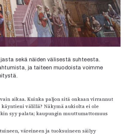
ajasta sekä näiden välisestä suhteesta.
apahtumista, ja taiteen muodoista voimme
hitystä.
 käyntieni välillä? Näkymä aukiolta ei ole
nkin syy palata; kaupungin muuttumattomuus
uineen, väreineen ja tuoksuineen säilyy