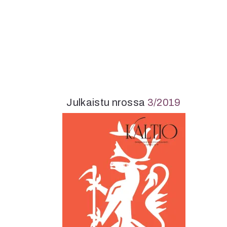
K
I
E
Julkaistu nrossa
3/2019