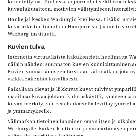
kiinnitettyinä. Tauluissa ei juuri ollut selittäviä tek
kuvanlukutaitoon, motiivien välittymiseen intensiiv
Hanke jäi kesken Warburgin kuollessa. Lisäksi natsie
kuva-arkiston toimitaan Hampurissa. Jäämistö siirret
Warburg-instituutti.
Kuvien tulva
Internetin virtuaalisista hakukoneista huolimatta W
näihin nähden: suunnaton kuvien kunnioittaminen se
Kuvien ymmärtämiseen tarvitaan välimatkaa, jota nyk
vaikka rakentuu kuvallisesti.
Paikallaan olevat ja liikkuvat kuvat tulvivat ympäril
maailmankuvaa johtaen kulutuskäyttäytymiseen ja mu
kuvan merkityksen reaaliaikaisella levittäytymisell
ja ymmärrykselle.
Välimatkan tietoinen luominen oman itsen ja ulkoisen
Warburgille: kaiken kulttuurin ja ymmärtämisen perus
välimatka merkitsee kulttuuria.