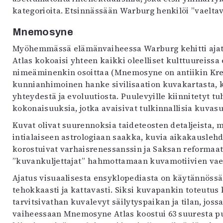
kategorioita. Etsinnässään Warburg henkilöi ”vaelta
Mnemosyne
Myöhemmässä elämänvaiheessa Warburg kehitti aja
Atlas kokoaisi yhteen kaikki oleelliset kulttuureiss
nimeäminenkin osoittaa (Mnemosyne on antiikin Kreik
kunnianhimoinen hanke sivilisaation kuvakartasta, k
yhteydestä ja evoluutiosta. Puulevyille kiinnitetyt
kokonaisuuksia, jotka avaisivat tulkinnallisia kuvasu
Kuvat olivat suurennoksia taideteosten detaljeista, 
intialaiseen astrologiaan saakka, kuvia aikakauslehd
korostuivat varhaisrenessanssin ja Saksan reformaat
”kuvankuljettajat” hahmottamaan kuvamotiivien vaelt
Ajatus visuaalisesta ensyklopediasta on käytännöss
tehokkaasti ja kattavasti. Siksi kuvapankin toteutu
tarvitsivathan kuvalevyt säilytyspaikan ja tilan, jossa
vaiheessaan Mnemosyne Atlas koostui 63 suuresta pu