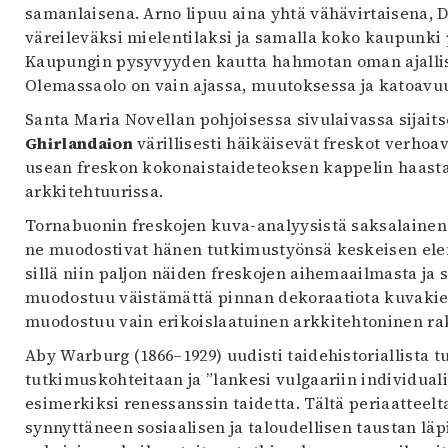
samanlaisena. Arno lipuu aina yhtä vähävirtaisena,
väreileväksi mielentilaksi ja samalla koko kaupunki 
Kaupungin pysyvyyden kautta hahmotan oman ajallisu
Olemassaolo on vain ajassa, muutoksessa ja katoavu
Santa Maria Novellan pohjoisessa sivulaivassa sijait
Ghirlandaion
värillisesti häikäisevät freskot verho
usean freskon kokonaistaideteoksen kappelin haasta
arkkitehtuurissa.
Tornabuonin freskojen kuva-analyysistä saksalainen t
ne muodostivat hänen tutkimustyönsä keskeisen ele
sillä niin paljon näiden freskojen aihemaailmasta ja 
muodostuu väistämättä pinnan dekoraatiota kuvakiel
muodostuu vain erikoislaatuinen arkkitehtoninen ra
Aby Warburg (1866–1929) uudisti taidehistoriallista t
tutkimuskohteitaan ja ”lankesi vulgaariin individual
esimerkiksi renessanssin taidetta. Tältä periaatteel
synnyttäneen sosiaalisen ja taloudellisen taustan l