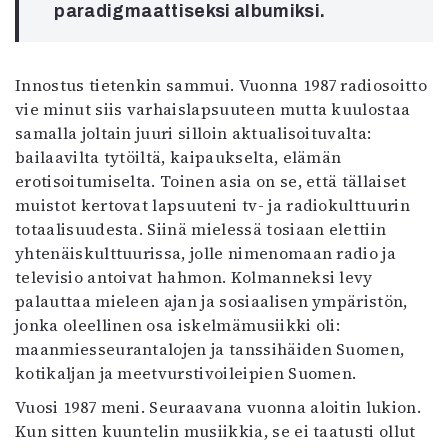
paradigmaattiseksi albumiksi.
Innostus tietenkin sammui. Vuonna 1987 radiosoitto
vie minut siis varhaislapsuuteen mutta kuulostaa
samalla joltain juuri silloin aktualisoituvalta:
bailaavilta tytöiltä, kaipaukselta, elämän
erotisoitumiselta. Toinen asia on se, että tällaiset
muistot kertovat lapsuuteni tv- ja radiokulttuurin
totaalisuudesta. Siinä mielessä tosiaan elettiin
yhtenäiskulttuurissa, jolle nimenomaan radio ja
televisio antoivat hahmon. Kolmanneksi levy
palauttaa mieleen ajan ja sosiaalisen ympäristön,
jonka oleellinen osa iskelmämusiikki oli:
maanmiesseurantalojen ja tanssihäiden Suomen,
kotikaljan ja meetvurstivoileipien Suomen.
Vuosi 1987 meni. Seuraavana vuonna aloitin lukion.
Kun sitten kuuntelin musiikkia, se ei taatusti ollut