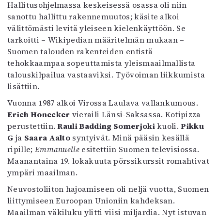
Hallitusohjelmassa keskeisessä osassa oli niin
sanottu hallittu rakennemuutos; käsite alkoi
välittömästi levitä yleiseen kielenkäyttöön. Se
tarkoitti – Wikipedian määritelmän mukaan –
Suomen talouden rakenteiden entistä
tehokkaampaa sopeuttamista yleismaailmallista
talouskilpailua vastaaviksi. Työvoiman liikkumista
lisättiin.
Vuonna 1987 alkoi Virossa Laulava vallankumous.
Erich Honecker
vieraili Länsi-Saksassa. Kotipizza
perustettiin.
Rauli Badding Somerjoki
kuoli.
Pikku
G
ja
Saara Aalto
syntyivät. Minä pääsin kesällä
ripille;
Emmanuelle
esitettiin Suomen televisiossa.
Maanantaina 19. lokakuuta pörssikurssit romahtivat
ympäri maailman.
Neuvostoliiton hajoamiseen oli neljä vuotta, Suomen
liittymiseen Euroopan Unioniin kahdeksan.
Maailman väkiluku ylitti viisi miljardia. Nyt istuvan