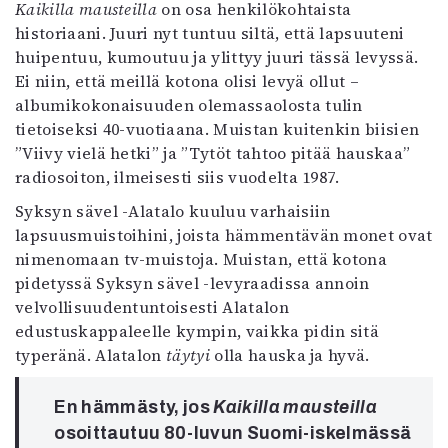
Kaikilla mausteilla
on osa henkilökohtaista
historiaani. Juuri nyt tuntuu siltä, että lapsuuteni
huipentuu, kumoutuu ja ylittyy juuri tässä levyssä.
Ei niin, että meillä kotona olisi levyä ollut –
albumikokonaisuuden olemassaolosta tulin
tietoiseksi 40-vuotiaana. Muistan kuitenkin biisien
”Viivy vielä hetki” ja ”Tytöt tahtoo pitää hauskaa”
radiosoiton, ilmeisesti siis vuodelta 1987.
Syksyn sävel -Alatalo kuuluu varhaisiin
lapsuusmuistoihini, joista hämmentävän monet ovat
nimenomaan tv-muistoja. Muistan, että kotona
pidetyssä Syksyn sävel -levyraadissa annoin
velvollisuudentuntoisesti Alatalon
edustuskappaleelle kympin, vaikka pidin sitä
typeränä. Alatalon
täytyi
olla hauska ja hyvä.
En hämmästy, jos
Kaikilla mausteilla
osoittautuu 80-luvun Suomi-iskelmässä