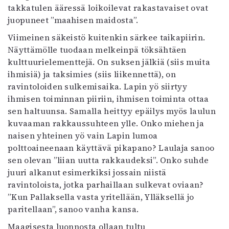
takkatulen ääressä loikoilevat rakastavaiset ovat
juopuneet ”maahisen maidosta”.
Viimeinen säkeistö kuitenkin särkee taikapiirin.
Näyttämölle tuodaan melkeinpä töksähtäen
kulttuurielementtejä. On suksen jälkiä (siis muita
ihmisiä) ja taksimies (siis liikennettä), on
ravintoloiden sulkemisaika. Lapin yö siirtyy
ihmisen toiminnan piiriin, ihmisen toiminta ottaa
sen haltuunsa. Samalla heittyy epäilys myös laulun
kuvaaman rakkaussuhteen ylle. Onko miehen ja
naisen yhteinen yö vain Lapin lumoa
polttoaineenaan käyttävä pikapano? Laulaja sanoo
sen olevan ”liian uutta rakkaudeksi”. Onko suhde
juuri alkanut esimerkiksi jossain niistä
ravintoloista, jotka parhaillaan sulkevat oviaan?
”Kun Pallaksella vasta yritellään, Ylläksellä jo
paritellaan”, sanoo vanha kansa.
Maagisesta luonnosta ollaan tultu