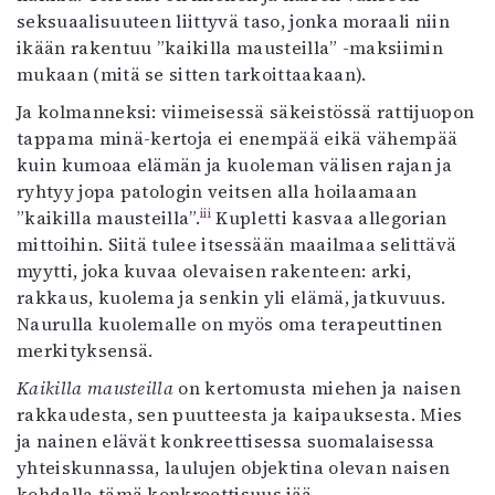
seksuaalisuuteen liittyvä taso, jonka moraali niin
ikään rakentuu ”kaikilla mausteilla” -maksiimin
mukaan (mitä se sitten tarkoittaakaan).
Ja kolmanneksi: viimeisessä säkeistössä rattijuopon
tappama minä-kertoja ei enempää eikä vähempää
kuin kumoaa elämän ja kuoleman välisen rajan ja
ryhtyy jopa patologin veitsen alla hoilaamaan
iii
”kaikilla mausteilla”.
Kupletti kasvaa allegorian
mittoihin. Siitä tulee itsessään maailmaa selittävä
myytti, joka kuvaa olevaisen rakenteen: arki,
rakkaus, kuolema ja senkin yli elämä, jatkuvuus.
Naurulla kuolemalle on myös oma terapeuttinen
merkityksensä.
Kaikilla mausteilla
on kertomusta miehen ja naisen
rakkaudesta, sen puutteesta ja kaipauksesta. Mies
ja nainen elävät konkreettisessa suomalaisessa
yhteiskunnassa, laulujen objektina olevan naisen
kohdalla tämä konkreettisuus jää