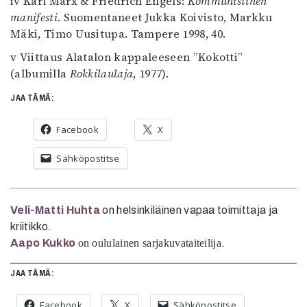
iv
Karl Marx & Friedrich Engels:
Kommunistinen
manifesti
. Suomentaneet Jukka Koivisto, Markku
Mäki, Timo Uusitupa. Tampere 1998, 40.
v
Viittaus Alatalon kappaleeseen ”Kokotti”
(albumilla
Rokkilaulaja
, 1977).
JAA TÄMÄ:
Facebook
X
Sähköpostitse
Veli-Matti Huhta
on helsinkiläinen vapaa toimittaja ja
kriitikko.
Aapo Kukko
on oululainen sarjakuvataiteilija
.
JAA TÄMÄ:
Facebook
X
Sähköpostitse