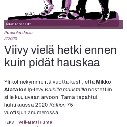
Kirjat
In English
Esitystaide
Arkisto
Kuva: Aapo Kukko
Paperilehdestä
Lehdet
2/2020
Viivy vielä hetki ennen
4/2026
2–3/2026
kuin pidät hauskaa
1/2026
6/2025
5/2025 saame
5/2025
Yli kolmekymmentä vuotta kesti, että
Mikko
Lehtiarkisto
Alatalon
lp-levy
Kaikilla mausteilla
nostettiin
sille kuuluvaan arvoon. Tämä tapahtui
Info
huhtikuussa 2020
Kaltion
75-
Tilaus ja irtonumerot
vuotisjuhlanumerossa.
Yhteistyössä
Veli-Matti Huhta
TEKSTI
Toimitus