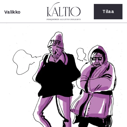
Tilaa
Valikko
Sulje
Kategoriat
Verkkoartikkeli
Teatteri
Tanssi
Tanssi
Sarjakuva
Sámegillii
Pääkirjoitus
Paperilehdestä
Oulu2026
Näyttelyt
Musiikki
Levyt
Kuvataide