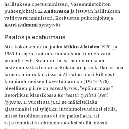
hallituksen opetusministeri, Vasemmistoliiton
puheenjohtaja
Li Andersson
ja istuvan hallituksen
valtiovarainministeri, Keskustan puheenjohtaja
Katri Kulmuni
syntyivät.
Paatos ja epähurmaus
Sitä kokonaisuutta, jonka
Mikko Alatalon
1970- ja
1980-lukujen tuotanto muodostaa, tunnen vain
pinnallisesti. Sivuutan tässä hänen runsaan
lastenmusiikkituotansa kokonaan ja uskallan sanoa
tämän: minun korvissani Alatalon musiikillisesti
kunnianhimoisen Love-tuotannon (1974–1978)
oleellinen piirre on
parenthyrson
, ”epähurmaus”.
Retoriikan klassikossa
Korkeasta tyylistä
(
Peri
hýpsous
, 1. vuosisata jaa.) se määritellään
ajattomaksi tai tyhjäksi intohimoisuudeksi siellä,
missä intohimoisuus ei ole paikallaan, tai
rajattomaksi intohimoisuudeksi siellä, missä
i