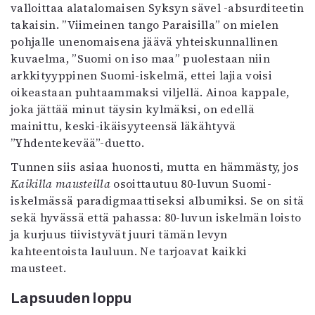
valloittaa alatalomaisen Syksyn sävel -absurditeetin
takaisin. ”Viimeinen tango Paraisilla” on mielen
pohjalle unenomaisena jäävä yhteiskunnallinen
kuvaelma, ”Suomi on iso maa” puolestaan niin
arkkityyppinen Suomi-iskelmä, ettei lajia voisi
oikeastaan puhtaammaksi viljellä. Ainoa kappale,
joka jättää minut täysin kylmäksi, on edellä
mainittu, keski-ikäisyyteensä läkähtyvä
”Yhdentekevää”-duetto.
Tunnen siis asiaa huonosti, mutta en hämmästy, jos
Kaikilla mausteilla
osoittautuu 80-luvun Suomi-
iskelmässä paradigmaattiseksi albumiksi. Se on sitä
sekä hyvässä että pahassa: 80-luvun iskelmän loisto
ja kurjuus tiivistyvät juuri tämän levyn
kahteentoista lauluun. Ne tarjoavat kaikki
mausteet.
Lapsuuden loppu