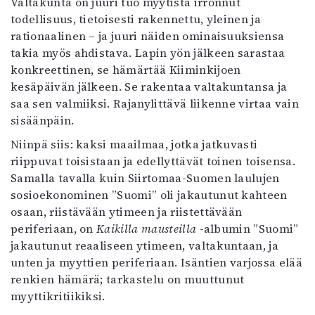
Valtakunta on juuri tuo myytistä irronnut
todellisuus, tietoisesti rakennettu, yleinen ja
rationaalinen – ja juuri näiden ominaisuuksiensa
takia myös ahdistava. Lapin yön jälkeen sarastaa
konkreettinen, se hämärtää Kiiminkijoen
kesäpäivän jälkeen. Se rakentaa valtakuntansa ja
saa sen valmiiksi. Rajanylittävä liikenne virtaa vain
sisäänpäin.
Niinpä siis: kaksi maailmaa, jotka jatkuvasti
riippuvat toisistaan ja edellyttävät toinen toisensa.
Samalla tavalla kuin Siirtomaa-Suomen laulujen
sosioekonominen ”Suomi” oli jakautunut kahteen
osaan, riistävään ytimeen ja riistettävään
periferiaan, on
Kaikilla mausteilla
-albumin ”Suomi”
jakautunut reaaliseen ytimeen, valtakuntaan, ja
unten ja myyttien periferiaan. Isäntien varjossa elää
renkien hämärä; tarkastelu on muuttunut
myyttikritiikiksi.