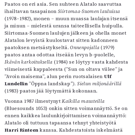
Paatos on eri asia. Sen suhteen Alatalo saavuttaa
ihailtavan tasapainon
Siirtomaa-Suomen lauluissa
(1978–1982), monen – muun muassa laulajan itsensä
ja minun – mielestä uransa taiteellisella huipulla.
Siirtomaa-Suomen laulujen jälkeen ja ohella monet
Alatalon levyistä kuulostavat sitten kadonneen
paatoksen metsästykseltä.
Onnenpojalla
(1979)
paatos antaa odottaa itseään levyn b-puolelle,
Ikävän karkoituksella
(1984) se löytyy vasta kahdesta
viimeisestä kappaleesta (”Sun on oltava viilee” ja
”Avoin maisema”, alun perin ruotsalaisen
Ulf
Lundellin
”Öppna landskap
”). Sielun miljonäärillä
(1983) paatos jää löytymättä kokonaan.
Vuonna 1987 ilmestynyt
Kaikilla mausteilla
(Bluesounds 1053) onkin sitten voimannäyttö. Se on
ennen kaikkea laulunkirjoittamisen voimannäyttö:
Alatalo oli tuttuun tapaansa tehnyt yhteistyötä
Harri Rinteen
kanssa. Kahdestatoista iskelmästä