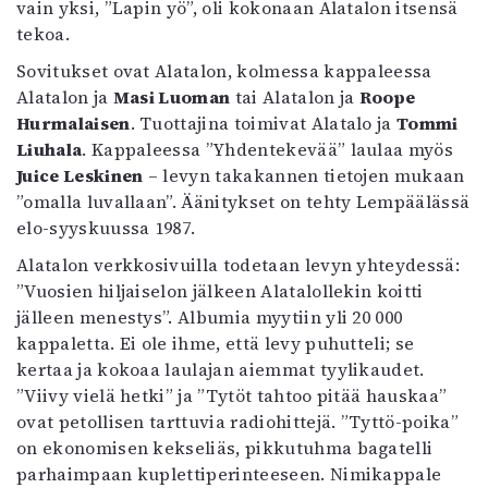
vain yksi, ”Lapin yö”, oli kokonaan Alatalon itsensä
tekoa.
Sovitukset ovat Alatalon, kolmessa kappaleessa
Alatalon ja
Masi Luoman
tai Alatalon ja
Roope
Hurmalaisen
. Tuottajina toimivat Alatalo ja
Tommi
Liuhala
. Kappaleessa ”Yhdentekevää” laulaa myös
Juice Leskinen
– levyn takakannen tietojen mukaan
”omalla luvallaan”. Äänitykset on tehty Lempäälässä
elo-syyskuussa 1987.
Alatalon verkkosivuilla todetaan levyn yhteydessä:
”Vuosien hiljaiselon jälkeen Alatalollekin koitti
jälleen menestys”. Albumia myytiin yli 20 000
kappaletta. Ei ole ihme, että levy puhutteli; se
kertaa ja kokoaa laulajan aiemmat tyylikaudet.
”Viivy vielä hetki” ja ”Tytöt tahtoo pitää hauskaa”
ovat petollisen tarttuvia radiohittejä. ”Tyttö-poika”
on ekonomisen kekseliäs, pikkutuhma bagatelli
parhaimpaan kuplettiperinteeseen. Nimikappale