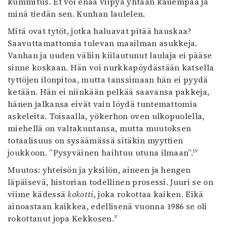
kummitus. Et voi enää viipyä yhtään kauempaa ja
minä tiedän sen. Kunhan laulelen.
Mitä ovat tytöt, jotka haluavat pitää hauskaa?
Saavuttamattomia tulevan maailman asukkeja.
Vanhan ja uuden väliin kiilautunut laulaja ei pääse
sinne koskaan. Hän voi nurkkapöydästään katsella
tyttöjen ilonpitoa, mutta tanssimaan hän ei pyydä
ketään. Hän ei niinkään pelkää saavansa pakkeja,
hänen jalkansa eivät vain löydä tuntemattomia
askeleita. Toisaalla, yökerhon oven ulkopuolella,
miehellä on valtakuntansa, mutta muutoksen
totaalisuus on sysäämässä sitäkin myyttien
iv
joukkoon. ”Pysyväinen haihtuu utuna ilmaan”.
Muutos: yhteisön ja yksilön, aineen ja hengen
läpäisevä, historian todellinen prosessi. Juuri se on
viime kädessä
kokotti
, joka rokottaa kaiken. Eikä
ainoastaan kaikkea, edellisenä vuonna 1986 se oli
v
rokottanut jopa Kekkosen.