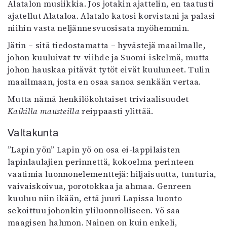
Alatalon musiikkia. Jos jotakin ajattelin, en taatusti
ajatellut Alataloa. Alatalo katosi korvistani ja palasi
niihin vasta neljännesvuosisata myöhemmin.
Jätin – sitä tiedostamatta – hyvästejä maailmalle,
johon kuuluivat tv-viihde ja Suomi-iskelmä, mutta
johon hauskaa pitävät tytöt eivät kuuluneet. Tulin
maailmaan, josta en osaa sanoa senkään vertaa.
Mutta nämä henkilökohtaiset triviaalisuudet
Kaikilla mausteilla
reippaasti ylittää.
Valtakunta
”Lapin yön” Lapin yö on osa ei-lappilaisten
lapinlaulajien perinnettä, kokoelma perinteen
vaatimia luonnonelementtejä: hiljaisuutta, tunturia,
vaivaiskoivua, porotokkaa ja ahmaa. Genreen
kuuluu niin ikään, että juuri Lapissa luonto
sekoittuu johonkin yliluonnolliseen. Yö saa
maagisen hahmon. Nainen on kuin enkeli,