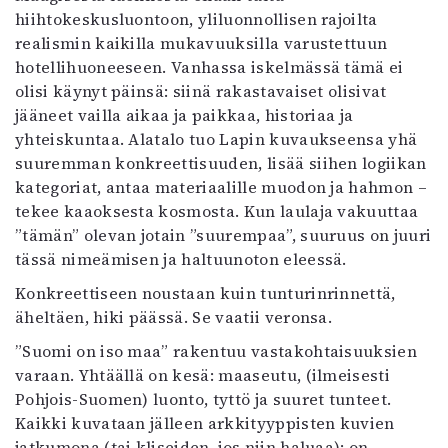
hiihtokeskusluontoon, yliluonnollisen rajoilta
realismin kaikilla mukavuuksilla varustettuun
hotellihuoneeseen. Vanhassa iskelmässä tämä ei
olisi käynyt päinsä: siinä rakastavaiset olisivat
jääneet vailla aikaa ja paikkaa, historiaa ja
yhteiskuntaa. Alatalo tuo Lapin kuvaukseensa yhä
suuremman konkreettisuuden, lisää siihen logiikan
kategoriat, antaa materiaalille muodon ja hahmon –
tekee kaaoksesta kosmosta. Kun laulaja vakuuttaa
”tämän” olevan jotain ”suurempaa”, suuruus on juuri
tässä nimeämisen ja haltuunoton eleessä.
Konkreettiseen noustaan kuin tunturinrinnettä,
äheltäen, hiki päässä. Se vaatii veronsa.
”Suomi on iso maa” rakentuu vastakohtaisuuksien
varaan. Yhtäällä on kesä: maaseutu, (ilmeisesti
Pohjois-Suomen) luonto, tyttö ja suuret tunteet.
Kaikki kuvataan jälleen arkkityyppisten kuvien
jatkumona (tai kliseiden, jos niin haluaa): on