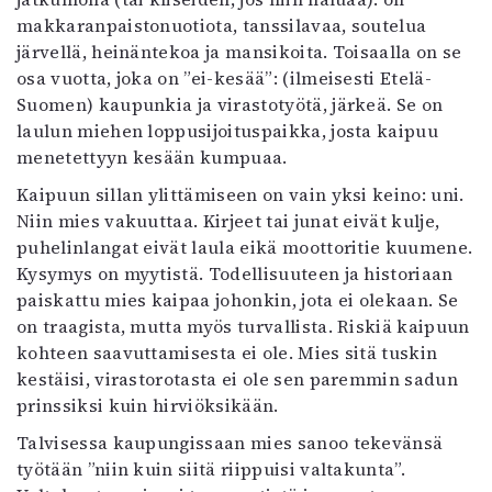
makkaranpaistonuotiota, tanssilavaa, soutelua
järvellä, heinäntekoa ja mansikoita. Toisaalla on se
osa vuotta, joka on ”ei-kesää”: (ilmeisesti Etelä-
Suomen) kaupunkia ja virastotyötä, järkeä. Se on
laulun miehen loppusijoituspaikka, josta kaipuu
menetettyyn kesään kumpuaa.
Kaipuun sillan ylittämiseen on vain yksi keino: uni.
Niin mies vakuuttaa. Kirjeet tai junat eivät kulje,
puhelinlangat eivät laula eikä moottoritie kuumene.
Kysymys on myytistä. Todellisuuteen ja historiaan
paiskattu mies kaipaa johonkin, jota ei olekaan. Se
on traagista, mutta myös turvallista. Riskiä kaipuun
kohteen saavuttamisesta ei ole. Mies sitä tuskin
kestäisi, virastorotasta ei ole sen paremmin sadun
prinssiksi kuin hirviöksikään.
Talvisessa kaupungissaan mies sanoo tekevänsä
työtään ”niin kuin siitä riippuisi valtakunta”.