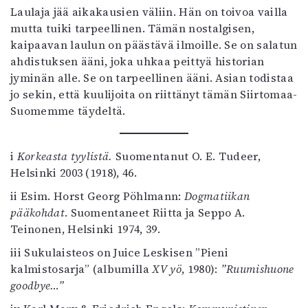
Laulaja jää aikakausien väliin. Hän on toivoa vailla
mutta tuiki tarpeellinen. Tämän nostalgisen,
kaipaavan laulun on päästävä ilmoille. Se on salatun
ahdistuksen ääni, joka uhkaa peittyä historian
jyminän alle. Se on tarpeellinen ääni. Asian todistaa
jo sekin, että kuulijoita on riittänyt tämän Siirtomaa-
Suomemme täydeltä.
i
Korkeasta tyylistä.
Suomentanut O. E. Tudeer,
Helsinki 2003 (1918), 46.
ii
Esim. Horst Georg Pöhlmann:
Dogmatiikan
pääkohdat
. Suomentaneet Riitta ja Seppo A.
Teinonen, Helsinki 1974, 39.
iii
Sukulaisteos on Juice Leskisen ”Pieni
kalmistosarja” (albumilla
XV yö
, 1980):
”Ruumishuone
goodbye…”