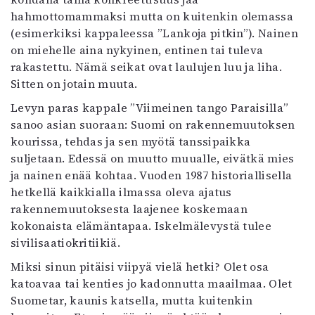
hahmottomammaksi mutta on kuitenkin olemassa
(esimerkiksi kappaleessa ”Lankoja pitkin”). Nainen
on miehelle aina nykyinen, entinen tai tuleva
rakastettu. Nämä seikat ovat laulujen luu ja liha.
Sitten on jotain muuta.
Levyn paras kappale ”Viimeinen tango Paraisilla”
sanoo asian suoraan: Suomi on rakennemuutoksen
kourissa, tehdas ja sen myötä tanssipaikka
suljetaan. Edessä on muutto muualle, eivätkä mies
ja nainen enää kohtaa. Vuoden 1987 historiallisella
hetkellä kaikkialla ilmassa oleva ajatus
rakennemuutoksesta laajenee koskemaan
kokonaista elämäntapaa. Iskelmälevystä tulee
sivilisaatiokritiikiä.
Miksi sinun pitäisi viipyä vielä hetki? Olet osa
katoavaa tai kenties jo kadonnutta maailmaa. Olet
Suometar, kaunis katsella, mutta kuitenkin