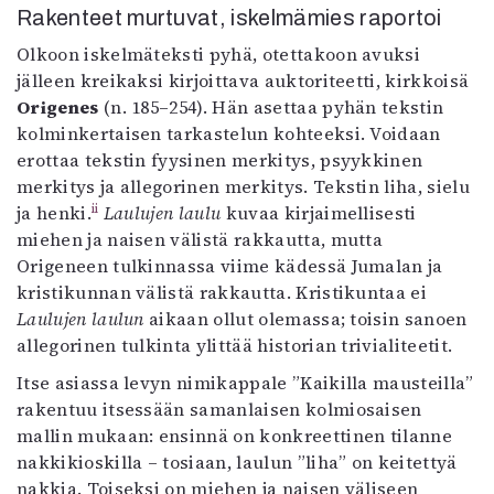
Rakenteet murtuvat, iskelmämies raportoi
Olkoon iskelmäteksti pyhä, otettakoon avuksi
jälleen kreikaksi kirjoittava auktoriteetti, kirkkoisä
Origenes
(n. 185–254). Hän asettaa pyhän tekstin
kolminkertaisen tarkastelun kohteeksi. Voidaan
erottaa tekstin fyysinen merkitys, psyykkinen
merkitys ja allegorinen merkitys. Tekstin liha, sielu
ii
ja henki.
Laulujen laulu
kuvaa kirjaimellisesti
miehen ja naisen välistä rakkautta, mutta
Origeneen tulkinnassa viime kädessä Jumalan ja
kristikunnan välistä rakkautta. Kristikuntaa ei
Laulujen laulun
aikaan ollut olemassa; toisin sanoen
allegorinen tulkinta ylittää historian trivialiteetit.
Itse asiassa levyn nimikappale ”Kaikilla mausteilla”
rakentuu itsessään samanlaisen kolmiosaisen
mallin mukaan: ensinnä on konkreettinen tilanne
nakkikioskilla – tosiaan, laulun ”liha” on keitettyä
nakkia. Toiseksi on miehen ja naisen väliseen