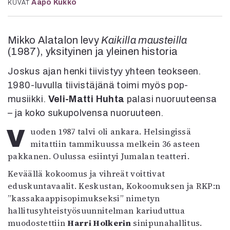
Aapo Kukko
KUVAT
Mediatiedot
Kaltio ry
Mikko Alatalon levy
Kaikilla mausteilla
(1987), yksityinen ja yleinen historia
Joskus ajan henki tiivistyy yhteen teokseen.
1980-luvulla tiivistäjänä toimi myös pop-
musiikki.
Veli-Matti Huhta
palasi nuoruuteensa
– ja koko sukupolvensa nuoruuteen.
Vuoden 1987 talvi oli ankara. Helsingissä
mitattiin tammikuussa melkein 36 asteen
pakkanen. Oulussa esiintyi Jumalan teatteri.
Keväällä kokoomus ja vihreät voittivat
eduskuntavaalit. Keskustan, Kokoomuksen ja RKP:n
”kassakaappisopimukseksi” nimetyn
hallitusyhteistyösuunnitelman kariuduttua
muodostettiin
Harri Holkerin
sinipunahallitus.