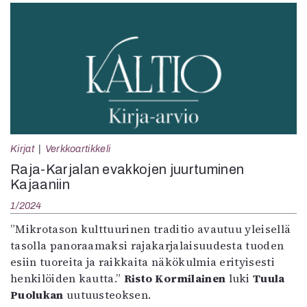
Kirjat
Verkkoartikkeli
Raja-Karjalan evakkojen juurtuminen
Kajaaniin
1/2024
”Mikrotason kulttuurinen traditio avautuu yleisellä
tasolla panoraamaksi rajakarjalaisuudesta tuoden
esiin tuoreita ja raikkaita näkökulmia erityisesti
henkilöiden kautta.”
Risto Kormilainen
luki
Tuula
Puolukan
uutuusteoksen.