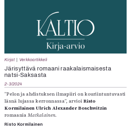
Kirjat
Verkkoartikkeli
Järisyttävä romaani raakalaismaisesta
natsi-Saksasta
2-3/2024
”Pelon ja ahdistuksen ilmapiiri on kouriintuntuvasti
läsnä lujassa kerronnassa”, arvioi
Risto
Kormilainen Ulrich Alexander Boschwitzin
romaania
Matkalainen
.
Risto Kormilainen