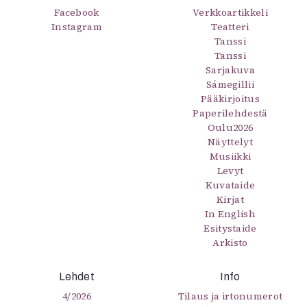
Facebook
Verkkoartikkeli
Instagram
Teatteri
Tanssi
Tanssi
Sarjakuva
Sámegillii
Pääkirjoitus
Paperilehdestä
Oulu2026
Näyttelyt
Musiikki
Levyt
Kuvataide
Kirjat
In English
Esitystaide
Arkisto
Lehdet
Info
4/2026
Tilaus ja irtonumerot