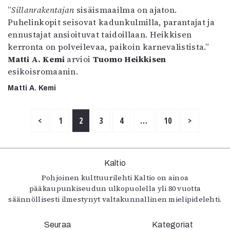
”
Sillanrakentajan
sisäismaailma on ajaton.
Puhelinkopit seisovat kadunkulmilla, parantajat ja
ennustajat ansioituvat taidoillaan. Heikkisen
kerronta on polveilevaa, paikoin karnevalistista.”
Matti A. Kemi
arvioi
Tuomo Heikkisen
esikoisromaanin.
Matti A. Kemi
<
1
2
3
4
…
10
>
Kaltio
Pohjoinen kulttuurilehti Kaltio on ainoa
pääkaupunkiseudun ulkopuolella yli 80 vuotta
säännöllisesti ilmestynyt valtakunnallinen mielipidelehti.
Seuraa
Kategoriat