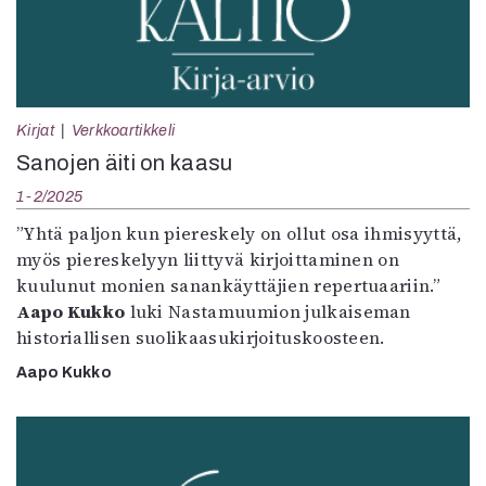
Mediatiedot
Kaltio ry
Kirjat
Verkkoartikkeli
Sanojen äiti on kaasu
1-2/2025
”Yhtä paljon kun piereskely on ollut osa ihmisyyttä,
myös piereskelyyn liittyvä kirjoittaminen on
kuulunut monien sanankäyttäjien repertuaariin.”
Aapo Kukko
luki Nastamuumion julkaiseman
historiallisen suolikaasukirjoituskoosteen.
Aapo Kukko