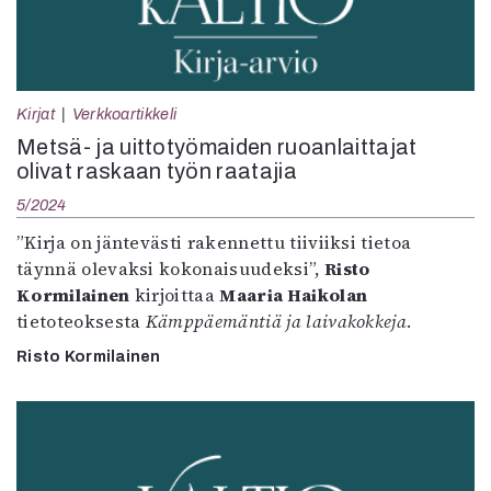
Kirjat
Verkkoartikkeli
Metsä- ja uittotyömaiden ruoanlaittajat
olivat raskaan työn raatajia
5/2024
”Kirja on jäntevästi rakennettu tiiviiksi tietoa
täynnä olevaksi kokonaisuudeksi”,
Risto
Kormilainen
kirjoittaa
Maaria Haikolan
tietoteoksesta
Kämppäemäntiä ja laivakokkeja
.
Risto Kormilainen