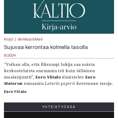
Kirjat
Verkkoartikkeli
Sujuvaa kerrontaa kolmella tasolla
6/2024
”Voihan olla, että fiksumpi lukija saa noista
keskusteluista enemmän irti kuin tällainen
maalaisjuntti”,
Eero Ylitalo
äimistelee
Eero
Materon
romaanin
Laturin paperit
kerronnan tasoja.
Eero Ylitalo
YHTEISTYÖSSÄ