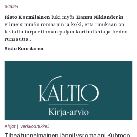
6/2024
Risto Kormilainen
luki myös
Hannu Niklanderin
viimeisimmän romaanin ja koki, että ”mukaan on
lastattu tarpeettoman paljon korttiotteita ja tiedon
runsautta”.
Risto Kormilainen
Kirjat
Verkkoartikkeli
Tiheätunnelmainen jännitysromaani Kuhmon