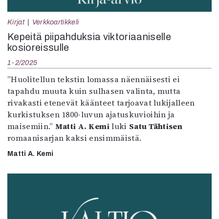
Kirjat
In English
Kirjat
Verkkoartikkeli
Esitystaide
Kepeitä piipahduksia viktoriaaniselle
Arkisto
kosioreissulle
1-2/2025
Lehdet
”Huolitellun tekstin lomassa näennäisesti ei
4/2026
tapahdu muuta kuin sulhasen valinta, mutta
2–3/2026
rivakasti etenevät käänteet tarjoavat lukijalleen
1/2026
kurkistuksen 1800-luvun ajatuskuvioihin ja
6/2025
maisemiin.”
Matti A. Kemi
luki
Satu Tähtisen
5/2025 saame
romaanisarjan kaksi ensimmäistä.
5/2025
Lehtiarkisto
Matti A. Kemi
Info
Tilaus ja irtonumerot
Yhteistyössä
Toimitus