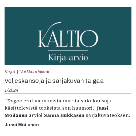
Kirjat
Verkkoartikkeli
Veljeskansoja ja sarjakuvan taigaa
1/2024
”
Taigan
erottaa monista muista sukukansoja
käsittelevistä teoksista sen huumori.”
Jussi
Moilanen
arvioi
Sanna Hukkasen
sarjakuvateoksen.
Jussi Moilanen