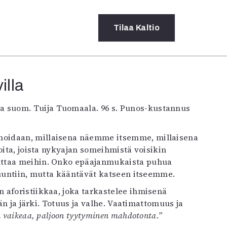
Tilaa
Kaltio
illa
a
rot
 ja suom. Tuija Tuomaala. 96 s. Punos-kustannus
ssä
s
dot
noidaan, millaisena näemme itsemme, millaisena
y
oita, joista nykyajan someihmistä voisikin
uttaa meihin. Onko epäajanmukaista puhua
suuntiin, mutta kääntävät katseen itseemme.
 aforistiikkaa, joka tarkastelee ihmisenä
dän ja järki. Totuus ja valhe. Vaatimattomuus ja
 vaikeaa, paljoon tyytyminen mahdotonta.”