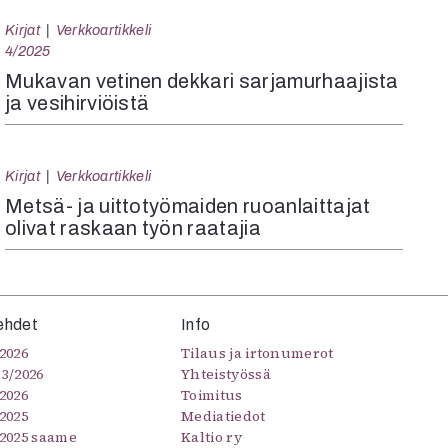
Kirjat
Verkkoartikkeli
4/2025
Mukavan vetinen dekkari sarjamurhaajista
ja vesihirviöistä
Kirjat
Verkkoartikkeli
Metsä- ja uittotyömaiden ruoanlaittajat
olivat raskaan työn raatajia
ehdet
Info
2026
Tilaus ja irtonumerot
–3/2026
Yhteistyössä
2026
Toimitus
2025
Mediatiedot
/2025 saame
Kaltio ry