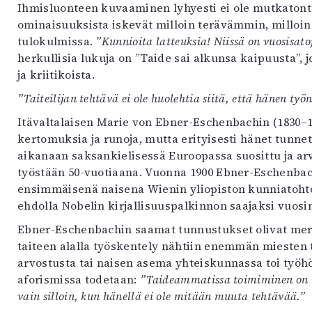
Ihmisluonteen kuvaaminen lyhyesti ei ole mutkatonta
uvataide
ominaisuuksista iskevät milloin terävämmin, milloi
Kirjat
tulokulmissa.
”Kunnioita latteuksia! Niissä on vuosisato
n English
herkullisia lukuja on ”Taide sai alkunsa kaipuusta”, jo
sitystaide
ja kriitikoista.
Arkisto
”Taiteilijan tehtävä ei ole huolehtia siitä, että hänen työ
Itävaltalaisen Marie von Ebner-Eschenbachin (1830–
kertomuksia ja runoja, mutta erityisesti hänet tunn
aikanaan saksankielisessä Euroopassa suosittu ja arvo
työstään 50-vuotiaana. Vuonna 1900 Ebner-Eschenbach
ensimmäisenä naisena Wienin yliopiston kunniatohtori
ehdolla Nobelin kirjallisuuspalkinnon saajaksi vuosin
Ebner-Eschenbachin saamat tunnustukset olivat merkit
taiteen alalla työskentely nähtiin enemmän miesten 
arvostusta tai naisen asema yhteiskunnassa toi työ
aforismissa todetaan:
”Taideammatissa toimiminen on n
vain silloin, kun hänellä ei ole mitään muuta tehtävää.”