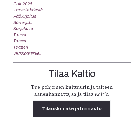
Oulu2026
Paperilehdestä
Pääkirjoitus
Sámegillii
Sarjakuva
Tanssi
Tanssi
Teatteri
Verkkoartikkeli
Tilaa Kaltio
Tue pohjoisen kulttuurin ja taiteen
äänenkannattajaa ja tilaa
Kaltio
.
Tilauslomake ja hinnasto