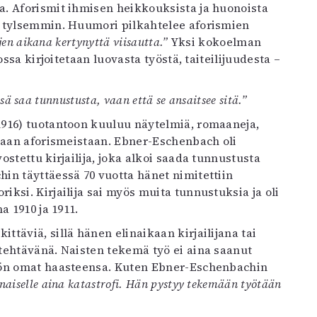
. Aforismit ihmisen heikkouksista ja huonoista
n tylsemmin. Huumori pilkahtelee aforismien
jen aikana kertynyttä viisautta.”
Yksi kokoelman
ssa kirjoitetaan luovasta työstä, taiteilijuudesta –
nsä saa tunnustusta, vaan että se ansaitsee sitä.”
1916) tuotantoon kuuluu näytelmiä, romaaneja,
etaan aforismeistaan. Ebner-Eschenbach oli
stettu kirjailija, joka alkoi saada tunnustusta
in täyttäessä 70 vuotta hänet nimitettiin
ksi. Kirjailija sai myös muita tunnustuksia ja oli
a 1910 ja 1911.
täviä, sillä hänen elinaikaan kirjailijana tai
tehtävänä. Naisten tekemä työ ei aina saanut
hön omat haasteensa. Kuten Ebner-Eschenbachin
aiselle aina katastrofi. Hän pystyy tekemään työtään