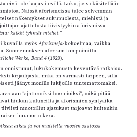
ivät ole laajasti esillä. Luku, jossa käsitellään
aimmistoa. Näissä aforismeissa tulee selvemmin
nteiset näkemykset sukupuolesta, miehistä ja
oittajan ajattelusta tiivistyykin aforismissa
sia: kaikki tyhmät miehet.”
si kuvailla myös
Aforismeja
-kokoelmaa, vaikka
sta. Suomennoksen aforismit on poimittu
tliche Werke, Band 4
(1920).
on onnistunut, lukukokemusta keventävä ratkaisu.
sti kirjailijasta, mikä on varmasti tarpeen, sillä
sti jäänyt monille lukijoille tuntemattomaksi.
uvataan ”ajattomiksi huomioiksi”, mikä pitää
uvat hiukan kuluneilta ja aforismien syntyaika
 tiiviisti muotoillut ajatukset tarjoavat kuitenkin
araisen huumorin kera.
ikeaa aikaa ja voi muistella vuosien saatossa