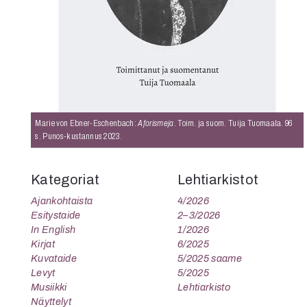
K
I
E
Marie von Ebner-Eschenbach:
Aforismeja
. Toim. ja suom. Tuija Tuomaala. 96
s. Punos-kustannus 2023.
Kategoriat
Lehtiarkistot
Ajankohtaista
4/2026
Esitystaide
2–3/2026
In English
1/2026
Kirjat
6/2025
Kuvataide
5/2025 saame
Levyt
5/2025
Musiikki
Lehtiarkisto
Näyttelyt