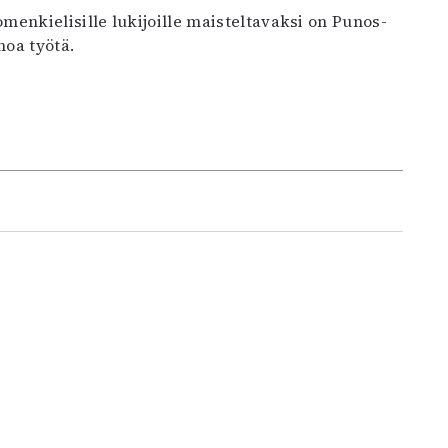
enkielisille lukijoille maisteltavaksi on Punos-
oa työtä.