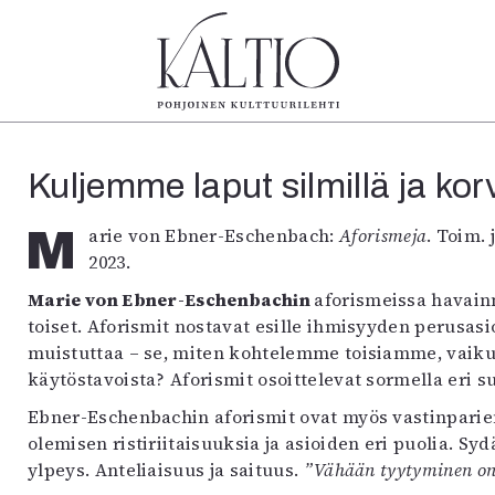
tegoriat
Lehdet
Info
Kuljemme laput silmillä ja korv
koartikkeli
4/2026
Tilaus j
Teatteri
2–3/2026
irtonume
Marie von Ebner-Eschenbach:
Aforismeja
. Toim.
Tanssi
1/2026
Yhteistyö
2023.
Tanssi
6/2025
Toimitu
arjakuva
5/2025 saame
Mediatie
Marie von Ebner-Eschenbachin
aforismeissa havain
ámegillii
5/2025
Kaltio r
toiset. Aforismit nostavat esille ihmisyyden perusasi
äkirjoitus
Lehtiarkisto
muistuttaa – se, miten kohtelemme toisiamme, vaik
erilehdestä
käytöstavoista? Aforismit osoittelevat sormella eri 
Oulu2026
Ebner-Eschenbachin aforismit ovat myös vastinparien
Näyttelyt
olemisen ristiriitaisuuksia ja asioiden eri puolia. Sy
Musiikki
ylpeys. Anteliaisuus ja saituus.
”Vähään tyytyminen on
Levyt