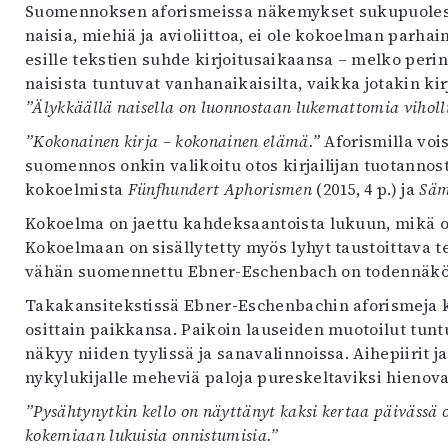
Suomennoksen aforismeissa näkemykset sukupuolesta e
naisia, miehiä ja avioliittoa, ei ole kokoelman parh
esille tekstien suhde kirjoitusaikaansa – melko peri
naisista tuntuvat vanhanaikaisilta, vaikka jotakin kirj
”Älykkäällä naisella on luonnostaan lukemattomia viholli
”Kokonainen kirja – kokonainen elämä.”
Aforismilla voi
suomennos onkin valikoitu otos kirjailijan tuotanno
kokoelmista
Fünfhundert Aphorismen
(2015, 4 p.) ja
Säm
Kokoelma on jaettu kahdeksaantoista lukuun, mikä 
Kokoelmaan on sisällytetty myös lyhyt taustoittava tek
vähän suomennettu Ebner-Eschenbach on todennäköise
Takakansitekstissä Ebner-Eschenbachin aforismeja k
osittain paikkansa. Paikoin lauseiden muotoilut tunt
näkyy niiden tyylissä ja sanavalinnoissa. Aihepiirit ja
nykylukijalle meheviä paloja pureskeltaviksi hienov
”Pysähtynytkin kello on näyttänyt kaksi kertaa päivässä o
kokemiaan lukuisia onnistumisia.”