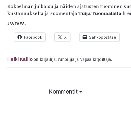
Kokoelman julkaisu ja näiden ajatusten tuominen suom
kustannukselta ja suomentaja
Tuija Tuomaalalta
hien
JAA TÄMÄ:
Facebook
X
Sähköpostitse
Helki Kallio
on kirjailija, runoilija ja vapaa kirjoittaja.
Kommentit