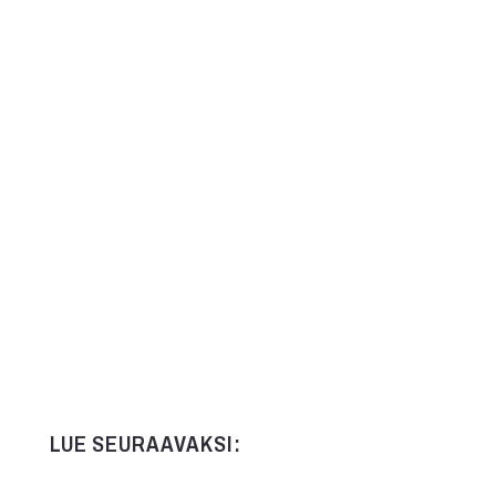
Kommentit on suljettu.
LUE SEURAAVAKSI: