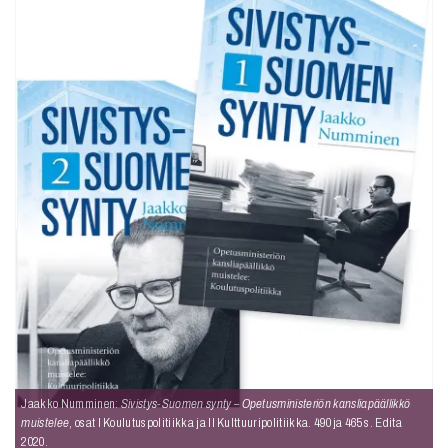
Jaakko Numminen:
Sivistys-Suomen synty – Opetusministeriön kansliapäällikkö
muistelee
, osat I Koulutuspolitiikka ja II Kulttuuripolitiikka. 490 ja 465 s. Edita
2020.