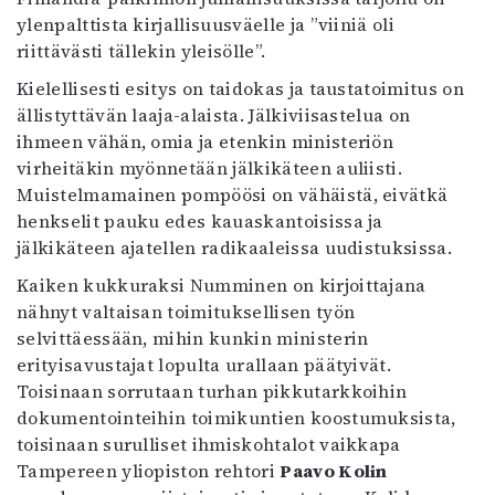
ylenpalttista kirjallisuusväelle ja ”viiniä oli
riittävästi tällekin yleisölle”.
Kielellisesti esitys on taidokas ja taustatoimitus on
ällistyttävän laaja-alaista. Jälkiviisastelua on
ihmeen vähän, omia ja etenkin ministeriön
virheitäkin myönnetään jälkikäteen auliisti.
Muistelmamainen pompöösi on vähäistä, eivätkä
henkselit pauku edes kauaskantoisissa ja
jälkikäteen ajatellen radikaaleissa uudistuksissa.
Kaiken kukkuraksi Numminen on kirjoittajana
nähnyt valtaisan toimituksellisen työn
selvittäessään, mihin kunkin ministerin
erityisavustajat lopulta urallaan päätyivät.
Toisinaan sorrutaan turhan pikkutarkkoihin
dokumentointeihin toimikuntien koostumuksista,
toisinaan surulliset ihmiskohtalot vaikkapa
Tampereen yliopiston rehtori
Paavo Kolin