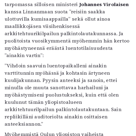
tarpomassa silloisen ministeri
Johannes Virolaisen
kanssa Linnanmaan suota ”reisiin saakka
ulottuvilla kumisaappailla” sekä ollut ainoa
maallikkojäsen viisihenkisessä
arkkitehtuurikilpailun palkintolautakunnassa. Ja
puolitoista vuosikymmentä myöhemmin hän kertoo
myöhästyneensä eräästä luentotilaisuudesta
”ainakin vartin”:
”Vihdoin saavuin luentopaikalleni ainakin
varttitunnin myöhässä ja kohtasin ärtyneen
kuulijakunnan. Pyysin anteeksi ja sanoin, ettei
minulla ole muuta sanottavaa harhailuni ja
myöhästymiseni puolustukseksi, kuin että olen
kuulunut tämän yliopistoalueen
arkkitehtuurilpailun palkintolautakuntaan. Sain
repliikilläni auditoriolta ainakin osittaisen
anteeksiannon.”
Myöhemmistä Oulun yliopiston vaiheista