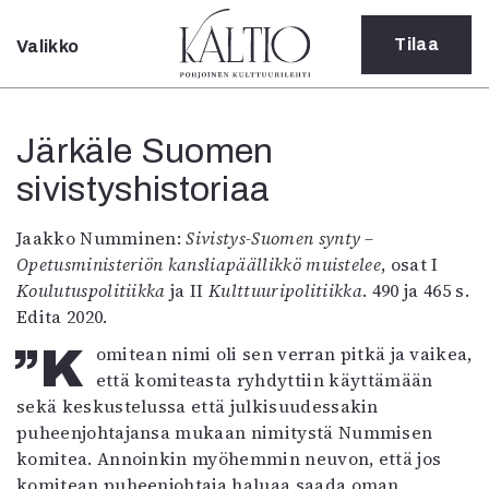
Tilaa
Valikko
Sulje
Kategoriat
Järkäle Suomen
Verkkoartikkeli
sivistyshistoriaa
Teatteri
Tanssi
Tanssi
Jaakko Numminen:
Sivistys-Suomen synty –
Sarjakuva
Opetusministeriön kansliapäällikkö muistelee
, osat I
Sámegillii
Koulutuspolitiikka
ja II
Kulttuuripolitiikka
. 490 ja 465 s.
Pääkirjoitus
Edita 2020.
Paperilehdestä
”Komitean nimi oli sen verran pitkä ja vaikea,
Oulu2026
että komiteasta ryhdyttiin käyttämään
Näyttelyt
sekä keskustelussa että julkisuudessakin
Musiikki
puheenjohtajansa mukaan nimitystä Nummisen
Levyt
komitea. Annoinkin myöhemmin neuvon, että jos
Kuvataide
komitean puheenjohtaja haluaa saada oman