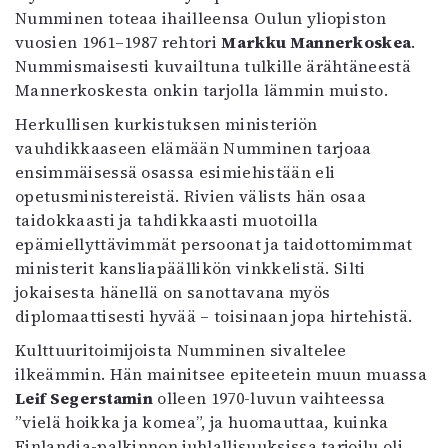
Numminen toteaa ihailleensa Oulun yliopiston
vuosien 1961–1987 rehtori
Markku Mannerkoskea
.
Nummismaisesti kuvailtuna tulkille ärähtäneestä
Mannerkoskesta onkin tarjolla lämmin muisto.
Herkullisen kurkistuksen ministeriön
vauhdikkaaseen elämään Numminen tarjoaa
ensimmäisessä osassa esimiehistään eli
opetusministereistä. Rivien välists hän osaa
taidokkaasti ja tahdikkaasti muotoilla
epämiellyttävimmät persoonat ja taidottomimmat
ministerit kansliapäällikön vinkkelistä. Silti
jokaisesta hänellä on sanottavana myös
diplomaattisesti hyvää – toisinaan jopa hirtehistä.
Kulttuuritoimijoista Numminen sivaltelee
ilkeämmin. Hän mainitsee epiteetein muun muassa
Leif Segerstamin
olleen 1970-luvun vaihteessa
”vielä hoikka ja komea”, ja huomauttaa, kuinka
Finlandia-palkinnon juhlallisuuksissa tarjoilu oli