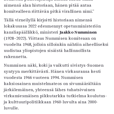
Kirjat
nimensä alan historiaan, hänen pitää antaa
In English
komitealleen riittävän pitkä virallinen nimi.”
Esitystaide
Tällä virneilyllä kirjoitti historiaan nimensä
Arkisto
lokakuussa 2022 edesmennyt opetusministeriön
kansliapäällikkö, ministeri
Jaakko Numminen
Lehdet
(1928–2022). Viittaus Nummisen komiteaan on
4/2026
vuodelta 1968, jolloin silloinkin nähtiin aiheelliseksi
2–3/2026
uudistaa yliopistojen sisäistä hallinnollista
1/2026
rakennetta.
6/2025
Numminen näki, koki ja vaikutti sivistys-Suomen
5/2025 saame
syntyyn merkittävästi. Hänen virkauransa kesti
5/2025
vuodesta 1966 vuoteen 1994. Nummisen
Lehtiarkisto
kaksiosainen muistelmateos on sivumäärältään
järkälemäinen, yhteensä lähes tuhatsivuinen
Info
virkamiesmäisen pikkutarkka tutkielma koulutus-
Tilaus ja irtonumerot
ja kulttuuripolitiikkaan 1960-luvulta aina 2000-
Yhteistyössä
luvulle.
Toimitus