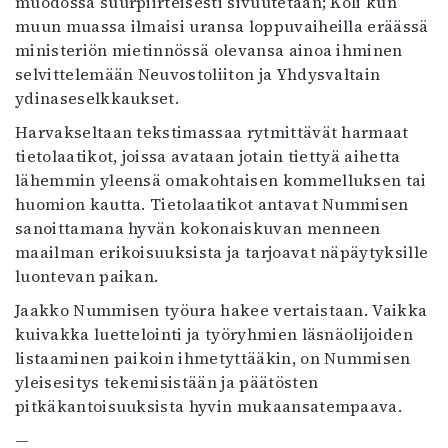
muodossa suurpiirteisesti sivuutetaan; Koli kun
muun muassa ilmaisi uransa loppuvaiheilla eräässä
ministeriön mietinnössä olevansa ainoa ihminen
selvittelemään Neuvostoliiton ja Yhdysvaltain
ydinaseselkkaukset.
Harvakseltaan tekstimassaa rytmittävät harmaat
tietolaatikot, joissa avataan jotain tiettyä aihetta
lähemmin yleensä omakohtaisen kommelluksen tai
huomion kautta. Tietolaatikot antavat Nummisen
sanoittamana hyvän kokonaiskuvan menneen
maailman erikoisuuksista ja tarjoavat näpäytyksille
luontevan paikan.
Jaakko Nummisen työura hakee vertaistaan. Vaikka
kuivakka luettelointi ja työryhmien läsnäolijoiden
listaaminen paikoin ihmetyttääkin, on Nummisen
yleisesitys tekemisistään ja päätösten
pitkäkantoisuuksista hyvin mukaansatempaava.
—