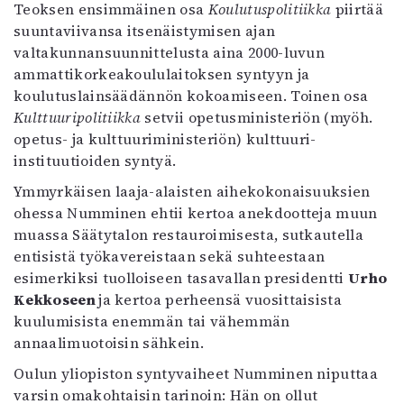
Teoksen ensimmäinen osa
Koulutuspolitiikka
piirtää
Mediatiedot
suuntaviivansa itsenäistymisen ajan
Kaltio ry
valtakunnansuunnittelusta aina 2000-luvun
ammattikorkeakoululaitoksen syntyyn ja
koulutuslainsäädännön kokoamiseen. Toinen osa
Kulttuuripolitiikka
setvii opetusministeriön (myöh.
opetus- ja kulttuuriministeriön) kulttuuri-
instituutioiden syntyä.
Ymmyrkäisen laaja-alaisten aihekokonaisuuksien
ohessa Numminen ehtii kertoa anekdootteja muun
muassa Säätytalon restauroimisesta, sutkautella
entisistä työkavereistaan sekä suhteestaan
esimerkiksi tuolloiseen tasavallan presidentti
Urho
Kekkoseen
ja kertoa perheensä vuosittaisista
kuulumisista enemmän tai vähemmän
annaalimuotoisin sähkein.
Oulun yliopiston syntyvaiheet Numminen niputtaa
varsin omakohtaisin tarinoin: Hän on ollut