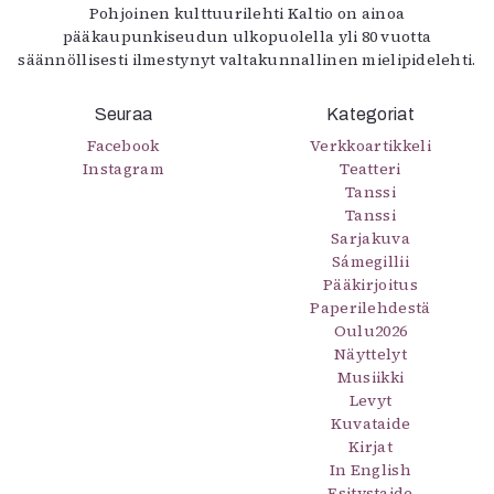
Pohjoinen kulttuurilehti Kaltio on ainoa
pääkaupunkiseudun ulkopuolella yli 80 vuotta
säännöllisesti ilmestynyt valtakunnallinen mielipidelehti.
Seuraa
Kategoriat
Facebook
Verkkoartikkeli
Instagram
Teatteri
Tanssi
Tanssi
Sarjakuva
Sámegillii
Pääkirjoitus
Paperilehdestä
Oulu2026
Näyttelyt
Musiikki
Levyt
Kuvataide
Kirjat
In English
Esitystaide