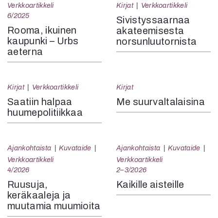
Verkkoartikkeli
Kirjat
Verkkoartikkeli
6/2025
Sivistyssaarnaa
Rooma, ikuinen
akateemisesta
kaupunki – Urbs
norsunluutornista
aeterna
Kirjat
Verkkoartikkeli
Kirjat
Saatiin halpaa
Me suurvaltalaisina
huumepolitiikkaa
Ajankohtaista
Kuvataide
Ajankohtaista
Kuvataide
Verkkoartikkeli
Verkkoartikkeli
4/2026
2–3/2026
Ruusuja,
Kaikille aisteille
keräkaaleja ja
muutamia muumioita