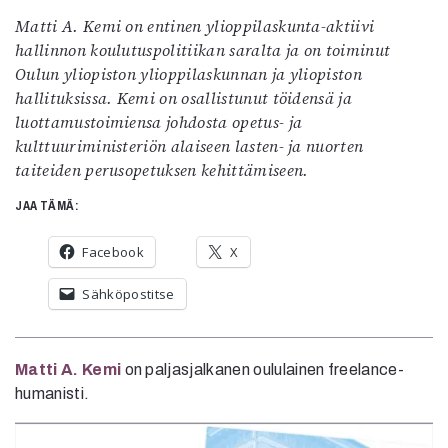
Matti A. Kemi on entinen ylioppilaskunta-aktiivi
hallinnon koulutuspolitiikan saralta ja on toiminut
Oulun yliopiston ylioppilaskunnan ja yliopiston
hallituksissa. Kemi on osallistunut töidensä ja
luottamustoimiensa johdosta opetus- ja
kulttuuriministeriön alaiseen lasten- ja nuorten
taiteiden perusopetuksen kehittämiseen.
JAA TÄMÄ:
Facebook
X
Sähköpostitse
Matti A. Kemi
on paljasjalkanen oululainen freelance-
humanisti.