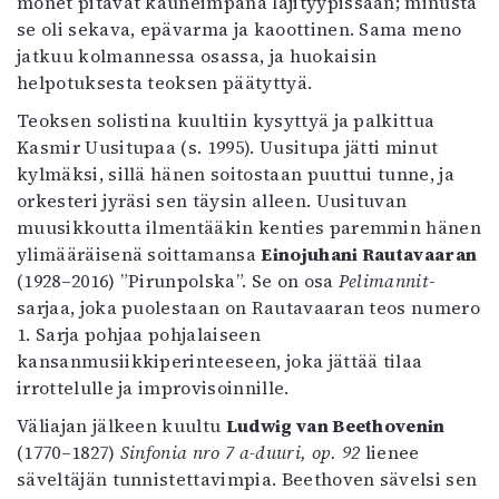
monet pitävät kauneimpana lajityypissään; minusta
se oli sekava, epävarma ja kaoottinen. Sama meno
jatkuu kolmannessa osassa, ja huokaisin
helpotuksesta teoksen päätyttyä.
Teoksen solistina kuultiin kysyttyä ja palkittua
Kasmir Uusitupaa (s. 1995). Uusitupa jätti minut
kylmäksi, sillä hänen soitostaan puuttui tunne, ja
orkesteri jyräsi sen täysin alleen. Uusituvan
muusikkoutta ilmentääkin kenties paremmin hänen
ylimääräisenä soittamansa
Einojuhani Rautavaaran
(1928–2016) ”Pirunpolska”. Se on osa
Pelimannit
-
sarjaa, joka puolestaan on Rautavaaran teos numero
1. Sarja pohjaa pohjalaiseen
kansanmusiikkiperinteeseen, joka jättää tilaa
irrottelulle ja improvisoinnille.
Väliajan jälkeen kuultu
Ludwig van Beethovenin
(1770–1827)
Sinfonia nro 7 a-duuri, op. 92
lienee
säveltäjän tunnistettavimpia. Beethoven sävelsi sen