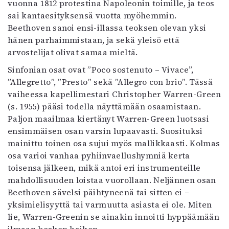
vuonna 1812 protestina Napoleonin toimille, ja teos
sai kantaesityksensä vuotta myöhemmin.
Beethoven sanoi ensi-illassa teoksen olevan yksi
hänen parhaimmistaan, ja sekä yleisö että
arvostelijat olivat samaa mieltä.
Sinfonian osat ovat ”Poco sostenuto – Vivace”,
”Allegretto”, ”Presto” sekä ”Allegro con brio”. Tässä
vaiheessa kapellimestari Christopher Warren-Green
(s. 1955) pääsi todella näyttämään osaamistaan.
Paljon maailmaa kiertänyt Warren-Green luotsasi
ensimmäisen osan varsin lupaavasti. Suosituksi
mainittu toinen osa sujui myös mallikkaasti. Kolmas
osa varioi vanhaa pyhiinvaellushymniä kerta
toisensa jälkeen, mikä antoi eri instrumenteille
mahdollisuuden loistaa vuorollaan. Neljännen osan
Beethoven sävelsi päihtyneenä tai sitten ei –
yksimielisyyttä tai varmuutta asiasta ei ole. Miten
lie, Warren-Greenin se ainakin innoitti hyppäämään