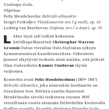
Kirjat
Uusitupa viulu.
In English
Ohjelma:
Esitystaide
Felix Mendelssohn:
Hebridit-alkusoitto
Arkisto
Sergei Prokofjev:
Viulukonsertto nro 2 g-molli, op. 63
Ludwig van Beethoven:
Sinfonia nro 7 a-duuri, op. 92
Lehdet
Lähes täysi sali todisti kokeneen
4/2026
brittikapellimestari
Christopher Warren-
2–3/2026
Greenin
Oulun-vierailua Oulu Sinfonian syksyn
1/2026
kymmenennessä kausikonsertissa. Orkesterin
6/2025
jäsenet eläytyivät teoksiin siinä määrin, että jättivät
5/2025 saame
illan viulusolistin
Kasmir Uusituvan
täysin
5/2025
varjoonsa.
Lehtiarkisto
Konsertin avasi
Felix Mendelssohnin
(1809–1847)
Hebridit-alkusoitto
, joka nimestään huolimatta on
Info
itsenäinen teos. Brittein saariin ihastunut
Tilaus ja irtonumerot
Mendelssohn sävelsi teoksensa vuonna 1830
Yhteistyössä
vierailtuaan vuotta aiemmin Hebrideihin kuuluvalla
Toimitus
Staffan saarella. Saarella sijaitseva Fingalin luola