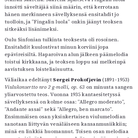
Mediatiedot
innoitti säveltäjää siinä määrin, että kerrotaan
Kaltio ry
hänen merkinneen sävellyksensä ensitahdit jo
tuolloin, ja ”Fingalin luola” onkin jäänyt teoksen
sitkeäksi lisänimeksi.
Oulu Sinfonian tulkinta teoksesta oli rosoinen.
Ensitahdit kuulostivat minun korviini jopa
epävireisiltä. Haparoivan alun jälkeen päämelodia
toistui kirkkaana, ja teoksen loppu sai melkeinpä
aavistuksen loisteliaisuutta.
Väliaikaa edeltänyt
Sergei Prokofjevin
(1891–1953)
Viulukonsertto nro 2 g-molli, op. 63
on minusta sangen
yliarvostettu teos. Vuonna 1935 kantaesitetyssä
sävellyksessä on kolme osaa: ”Allegro moderato”,
”Andante assai” sekä ”Allegro, ben marcato”.
Ensimmäisen osan yksinkertaisen viulumelodian
sanotaan liittyvän venäläiseen kansanmusiikkiin;
minä en linkkiä huomannut. Toisen osan melodiaa