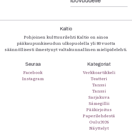
luovuudelle
Kaltio
Pohjoinen kulttuurilehti Kaltio on ainoa
pääkaupunkiseudun ulkopuolella yli 80 vuotta
säännöllisesti ilmestynyt valtakunnallinen mielipidelehti.
Seuraa
Kategoriat
Facebook
Verkkoartikkeli
Instagram
Teatteri
Tanssi
Tanssi
Sarjakuva
Sámegillii
Pääkirjoitus
Paperilehdestä
Oulu2026
Näyttelyt