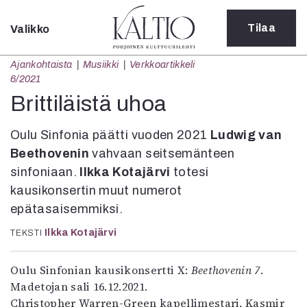
Tilaa
Valikko
Sulje
Ajankohtaista
Musiikki
Verkkoartikkeli
Kategoriat
6/2021
Verkkoartikkeli
Brittiläistä uhoa
Teatteri
Tanssi
Oulu Sinfonia päätti vuoden 2021
Ludwig van
Tanssi
Beethovenin
vahvaan seitsemänteen
Sarjakuva
sinfoniaan.
Ilkka Kotajärvi
totesi
Sámegillii
kausikonsertin muut numerot
Pääkirjoitus
epätasaisemmiksi.
Paperilehdestä
Oulu2026
Ilkka Kotajärvi
TEKSTI
Näyttelyt
Musiikki
Oulu Sinfonian kausikonsertti X:
Beethovenin 7
.
Levyt
Madetojan sali 16.12.2021.
Kuvataide
Christopher Warren-Green kapellimestari, Kasmir