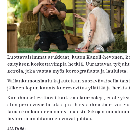
Luottavaisimmat asukkaat, kuten Kaneli-hevonen, ko
esityksen koskettavimpia hetkiä. Uurastavaa työjuhta
Eerola
, joka vastaa myös koreografiasta ja lauluista.
Vallankumouslaulu kajautetaan suoraviivaisella tais
jälkeen lopun kaunis kuorosovitus yllättää ja herkist
Kun ihmiset esittävät kaikkia eläinrooleja, ei ole yk
alun perin viisasta sikaa ja alhaista ihmistä ei voi en
tämänkin käänteen onnistuneesti. Sikojen muodonmuu
historian unohtaminen voivat johtaa.
JAA TÄMÄ: