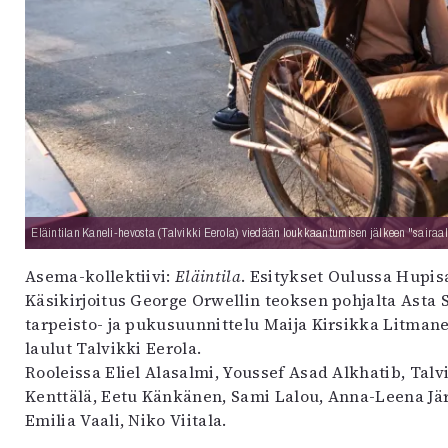
uvataide
Kirjat
n English
sitystaide
Arkisto
Eläintilan Kaneli-hevosta (Talvikki Eerola) viedään loukkaantumisen jälkeen "sairaa
Asema-kollektiivi:
Eläintila
. Esitykset Oulussa Hupisa
Käsikirjoitus George Orwellin teoksen pohjalta Asta 
tarpeisto- ja pukusuunnittelu Maija Kirsikka Litman
laulut Talvikki Eerola.
Rooleissa Eliel Alasalmi, Youssef Asad Alkhatib, Talv
Kenttälä, Eetu Känkänen, Sami Lalou, Anna-Leena Jär
Emilia Vaali, Niko Viitala.