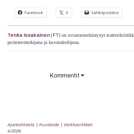
Facebook
X
Sähköpostitse
Tenka Issakainen
(FT)
on rovaniemeläistynyt teatterikriitik
perinteentutkijana ja kuvataiteilijana.
Kommentit
Ajankohtaista
Kuvataide
Verkkoartikkeli
4/2026