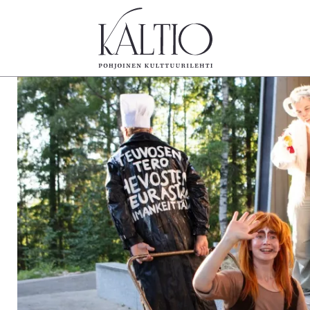
tegoriat
Lehdet
Info
koartikkeli
4/2026
Tilaus j
Teatteri
2–3/2026
irtonume
Tanssi
1/2026
Yhteistyö
Tanssi
6/2025
Toimitu
arjakuva
5/2025 saame
Mediatie
ámegillii
5/2025
Kaltio r
äkirjoitus
Lehtiarkisto
erilehdestä
Oulu2026
Näyttelyt
Musiikki
Levyt