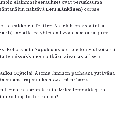
 Samoin eläinmaskeeraukset ovat peruskauraa.
isäntänäkin nähtävä
Eetu Känkänen
) corpse
-kaksikko eli Teatteri Akseli Klonkista tuttu
hatib
) tavoittelee yhteistä hyvää ja ajautuu juuri
ksi kohoavasta Napoleonista ei ole tehty ulkoisesti
a tennissukkineen pitkään aivan asiallisen
arlos Orjuela
). Asema ihmisen parhaana ystävänä
nän suomat rapsutukset ovat niin ihania.
n tarinaan koiran kautta: Miksi lemmikkejä ja
etön rodunjalostus kertoo?