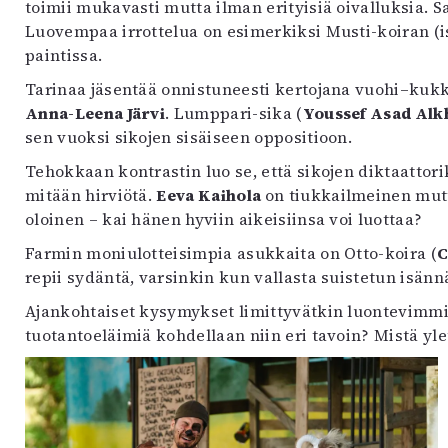
toimii mukavasti mutta ilman erityisiä oivalluksia.
Luovempaa irrottelua on esimerkiksi Musti-koiran (
paintissa.
Tarinaa jäsentää onnistuneesti kertojana vuohi–kukko
Anna-Leena Järvi
. Lumppari-sika (
Youssef Asad Alk
sen vuoksi sikojen sisäiseen oppositioon.
Tehokkaan kontrastin luo se, että sikojen diktaattori
mitään hirviötä.
Eeva Kaihola
on tiukkailmeinen mutt
oloinen – kai hänen hyviin aikeisiinsa voi luottaa?
Farmin moniulotteisimpia asukkaita on Otto-koira (
C
repii sydäntä, varsinkin kun vallasta suistetun isän
Ajankohtaiset kysymykset limittyvätkin luontevimmi
tuotantoeläimiä kohdellaan niin eri tavoin? Mistä yl