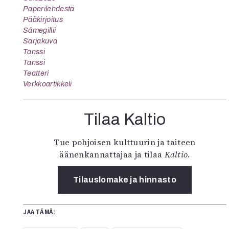
Paperilehdestä
Pääkirjoitus
Sámegillii
Sarjakuva
Tanssi
Tanssi
Teatteri
Verkkoartikkeli
Tilaa Kaltio
Tue pohjoisen kulttuurin ja taiteen
äänenkannattajaa ja tilaa
Kaltio
.
Tilauslomake ja hinnasto
JAA TÄMÄ: