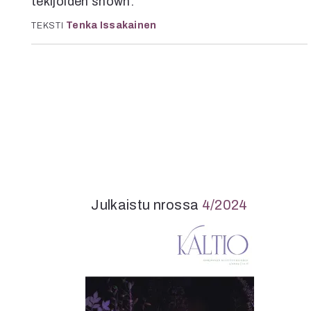
tekijöiden shown.
K
Tenka Issakainen
TEKSTI
I
E
Julkaistu nrossa
4/2024