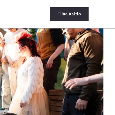
Tilaa
Kaltio
a
rot
ssä
s
dot
y