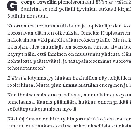
George Orwellin
pienoisromaani
Eläinten valla
Satiirina se toki peilaili hyvinkin tarkasti kirj
Stalinin nousuun.
Nuorten teatteriammattilaisten ja -opiskelijoiden A
korostavan eläinten oikeuksia. Onneksi Hupisaarten 
näkökulmaa väkipakolla alkuteoksen päälle. Mutta
katsojan, idea muunlajisten sorrosta tuntuu aivan lu
käynyt näin, että ihminen on muuttunut yhdestä elä
kohtalosta päättäväksi, ja tasapainoisemmat vuorova
tehotuotantoon?
Eläintila
käynnistyy hiukan haahuillen näyttelijöiden 
rooleihinsa. Mutta pian
Emma Mattilan
energinen ja 
Kun ihmiset suistetaan vallasta, muut eläimet vapau
onnelaansa. Kaunis päämäärä hukkuu ennen pitkää 
selkäänpuukottamisen myötä.
Käsiohjelmaan on liitetty bingoruudukko kesäteatterin
tuntuu, että mukana on itsetarkoituksellisia aineks