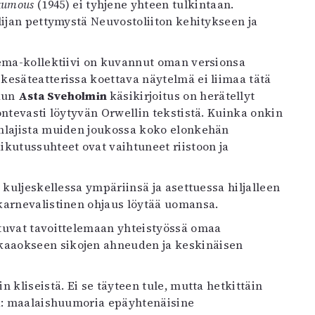
nkumous
(1945) ei tyhjene yhteen tulkintaan.
ailijan pettymystä Neuvostoliiton kehitykseen ja
sema-kollektiivi on kuvannut oman versionsa
kesäteatterissa koettava näytelmä ei liimaa tätä
 kun
Asta Sveholmin
käsikirjoitus on herätellyt
ontevasti löytyvän Orwellin tekstistä. Kuinka onkin
inlajista muiden joukossa koko elonkehän
ikutussuhteet ovat vaihtuneet riistoon ja
kuljeskellessa ympäriinsä ja asettuessa hiljalleen
karnevalistinen ohjaus löytää uomansa.
tuvat tavoittelemaan yhteistyössä omaa
kaaokseen sikojen ahneuden ja keskinäisen
 kliseistä. Ei se täyteen tule, mutta hetkittäin
ia: maalaishuumoria epäyhtenäisine