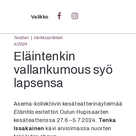
Sulje
Valikko
Teatteri
Verkkoartikkeli
Ka
4/2024
Verk
Eläintenkin
vallankumous syö
lapsensa
S
S
Pä
Pap
Asema-kollektiivin kesäteatterinäytelmää
Eläintila
esitettiin Oulun Hupisaarten
kesäteatterissa 27.6.–5.7.2024.
Tenka
Issakainen
kävi arvioimassa nuorten