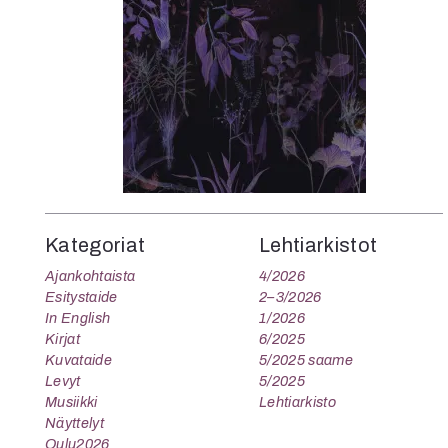
Kategoriat
Lehtiarkistot
Ajankohtaista
4/2026
Esitystaide
2–3/2026
In English
1/2026
Kirjat
6/2025
Kuvataide
5/2025 saame
Levyt
5/2025
Musiikki
Lehtiarkisto
Näyttelyt
Oulu2026