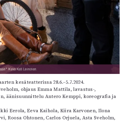
laan". Kuva Kati Leinonen.
arten kesäteatterissa 28.6.–5.7.2024.
Sveholm, ohjaus Emma Mattila, lavastus-,
en, äänisuunnittelu Antero Kemppi, koreografia ja
ikki Eerola, Eeva Kaihola, Kiira Karvonen, Ilona
vi, Roosa Ohtonen, Carlos Orjuela, Asta Sveholm,