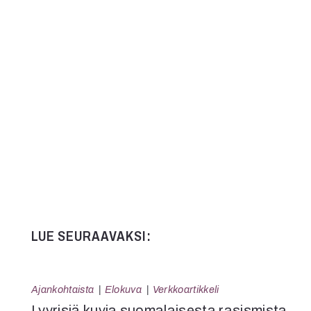
Kommentit on suljettu.
LUE SEURAAVAKSI:
Ajankohtaista
Elokuva
Verkkoartikkeli
Lyyrisiä kuvia suomalaisesta rasismista