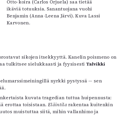
Otto-koira (Carlos Orjuela) saa tietää
ikäviä totuuksia. Sanantuojana vuohi
Benjamin (Anna-Leena Järvi). Kuva Lassi
Karvonen.
rostavat sikojen itsekkyyttä. Kanelin poismeno on
a tulkitsee sielukkaasti ja fyysisesti
Talvikki
telumarssimeiningillä nyrkki pystyssä — sen
ää.
sinkertaista kuvata tragedian tuttua huipennusta:
ää erottaa toisistaan.
Eläintila
rakentaa kuitenkin
tos muistuttaa siitä, mihin vallanhimo ja