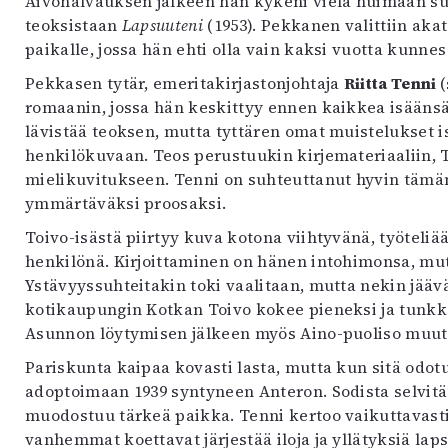
Aivohalvauksen jälkeen hän kykeni vielä huimaan s
uvataide
teoksistaan
Lapsuuteni
(1953). Pekkanen valittiin ak
Kirjat
paikalle, jossa hän ehti olla vain kaksi vuotta kunn
n English
Pekkasen tytär, emeritakirjastonjohtaja
Riitta Tenni
(
sitystaide
romaanin, jossa hän keskittyy ennen kaikkea isäänsä
Arkisto
lävistää teoksen, mutta tyttären omat muistelukset i
henkilökuvaan. Teos perustuukin kirjemateriaaliin, 
mielikuvitukseen. Tenni on suhteuttanut hyvin tämän
ymmärtäväksi proosaksi.
Toivo-isästä piirtyy kuva kotona viihtyvänä, työteliä
henkilönä. Kirjoittaminen on hänen intohimonsa, mutt
Ystävyyssuhteitakin toki vaalitaan, mutta nekin jääv
kotikaupungin Kotkan Toivo kokee pieneksi ja tunkka
Asunnon löytymisen jälkeen myös Aino-puoliso muut
Pariskunta kaipaa kovasti lasta, mutta kun sitä odot
adoptoimaan 1939 syntyneen Anteron. Sodista selvit
muodostuu tärkeä paikka. Tenni kertoo vaikuttavasti 
vanhemmat koettavat järjestää iloja ja yllätyksiä lap