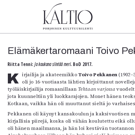
tegoriat
Lehdet
Info
Elämäkertaromaani Toivo Pe
koartikkeli
4/2026
Tilaus j
Teatteri
2–3/2026
irtonume
Riitta Tenni:
Ja kaukana siintää meri
. BoD 2017.
Tanssi
1/2026
Yhteistyö
Tanssi
6/2025
Toimitu
Kirjailija ja akateemikko
Toivo Pekkanen
(1902–5
arjakuva
5/2025 saame
Mediatie
oli jo 16-vuotiaasta lähtien kirjoittanut nove
ámegillii
5/2025
Kaltio r
työläiskirjailija romaanillaan
Tehtaan varjossa
vuodelta
äkirjoitus
Lehtiarkisto
jota kuunneltiin yli luokkarajojen. Monet hänen teok
erilehdestä
Kotkaan, vaikka hän oli muuttanut sieltä jo varhaise
Oulu2026
Pekkanen oli käynyt kansakoulun ja kaksivuotisen m
Näyttelyt
kirjallisia piirejä, koska oli vähän koulutettu eikä o
Musiikki
oli hänen maailmansa, ja hän loi kestävän tuotannon as
Levyt