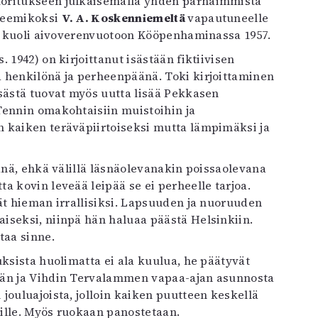
uoritukseen julkaisemalla yhden parhaimmista
ateemikoksi
V. A. Koskenniemeltä
vapautuneelle
es kuoli aivoverenvuotoon Kööpenhaminassa 1957.
s. 1942) on kirjoittanut isästään fiktiivisen
 henkilönä ja perheenpäänä. Toki kirjoittaminen
sästä tuovat myös uutta lisää Pekkasen
Tennin omakohtaisiin muistoihin ja
 kaiken teräväpiirtoiseksi mutta lämpimäksi ja
änä, ehkä välillä läsnäolevanakin poissaolevana
a kovin leveää leipää se ei perheelle tarjoa.
ät hieman irrallisiksi. Lapsuuden ja nuoruuden
iseksi, niinpä hän haluaa päästä Helsinkiin.
taa sinne.
uksista huolimatta ei ala kuulua, he päätyvät
ään ja Vihdin Tervalammen vapaa-ajan asunnosta
jouluajoista, jolloin kaiken puutteen keskellä
sille. Myös ruokaan panostetaan.