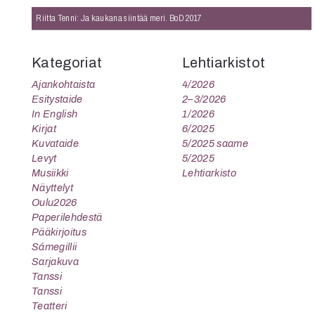
K
Riitta Tenni: Ja kaukana siintää meri. BoD 2017
I
E
Kategoriat
Lehtiarkistot
Ajankohtaista
4/2026
Esitystaide
2–3/2026
In English
1/2026
Kirjat
6/2025
Kuvataide
5/2025 saame
Levyt
5/2025
Musiikki
Lehtiarkisto
Näyttelyt
Oulu2026
Paperilehdestä
Pääkirjoitus
Sámegillii
Sarjakuva
Tanssi
Tanssi
Teatteri