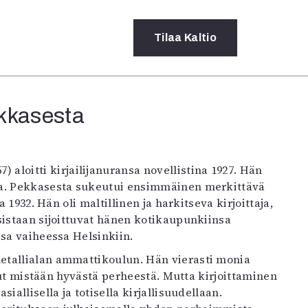
Tilaa
Kaltio
kkasesta
a
rot
ssä
s
7) aloitti kirjailijanuransa novellistina 1927. Hän
dot
lleja. Pekkasesta sukeutui ensimmäinen merkittävä
y
 1932. Hän oli maltillinen ja harkitseva kirjoittaja,
sistaan sijoittuvat hänen kotikaupunkiinsa
ssa vaiheessa Helsinkiin.
etallialan ammattikoulun. Hän vierasti monia
llut mistään hyvästä perheestä. Mutta kirjoittaminen
iallisella ja totisella kirjallisuudellaan.