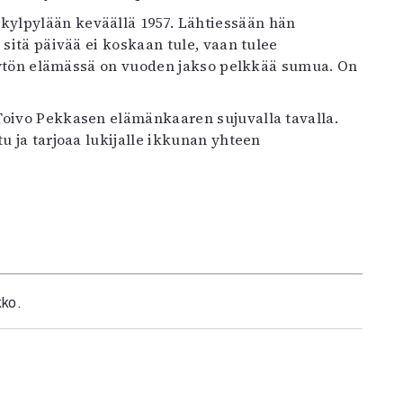
ylpylään keväällä 1957. Lähtiessään hän
 sitä päivää ei koskaan tule, vaan tulee
a-tytön elämässä on vuoden jakso pelkkää sumua. On
Toivo Pekkasen elämänkaaren sujuvalla tavalla.
u ja tarjoaa lukijalle ikkunan yhteen
kko.