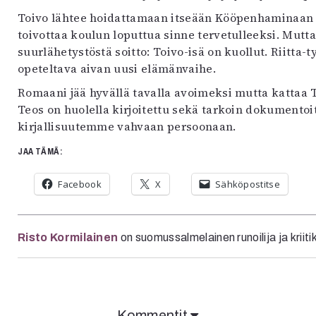
Toivo lähtee hoidattamaan itseään Kööpenhaminaan k
toivottaa koulun loputtua sinne tervetulleeksi. Mutta
suurlähetystöstä soitto: Toivo-isä on kuollut. Riitt
opeteltava aivan uusi elämänvaihe.
Romaani jää hyvällä tavalla avoimeksi mutta kattaa 
Teos on huolella kirjoitettu sekä tarkoin dokumentoit
kirjallisuutemme vahvaan persoonaan.
JAA TÄMÄ:
Facebook
X
Sähköpostitse
Risto Kormilainen
on suomussalmelainen runoilija ja kriiti
Kommentit