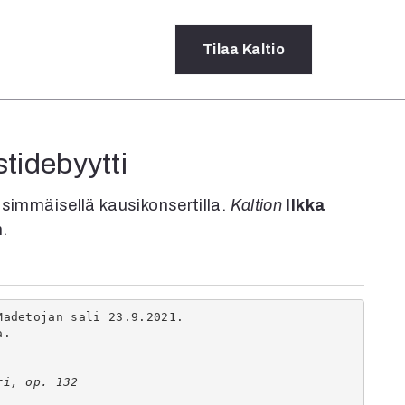
Tilaa
Kaltio
a
stidebyytti
rot
ssä
ensimmäisellä kausikonsertilla.
Kaltion
Ilkka
s
.
dot
y
Madetojan sali 23.9.2021.
a.
ri, op. 132