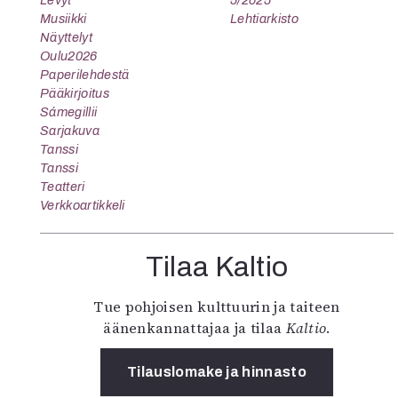
Levyt
5/2025
Musiikki
Lehtiarkisto
Näyttelyt
Oulu2026
Paperilehdestä
Pääkirjoitus
Sámegillii
Sarjakuva
Tanssi
Tanssi
Teatteri
Verkkoartikkeli
Tilaa Kaltio
Tue pohjoisen kulttuurin ja taiteen
äänenkannattajaa ja tilaa
Kaltio
.
Tilauslomake ja hinnasto