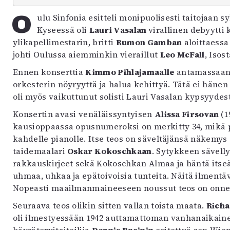
uvataide
Oulu Sinfonia esitteli monipuolisesti taitojaan syksyn ensimmäisessä kausikonsertissaan.
Kirjat
Kyseessä oli
Lauri Vasalan
virallinen debyytti
n English
ylikapellimestarin, britti
Rumon Gamban
aloittaessa
sitystaide
johti Oulussa aiemminkin vieraillut
Leo McFall
, Isos
Arkisto
Ennen konserttia
Kimmo Pihlajamaalle
antamassaan 
orkesterin nöyryyttä ja halua kehittyä. Tätä ei häne
oli myös vaikuttunut solisti Lauri Vasalan kypsyydes
Konsertin avasi venäläissyntyisen
Alissa Firsovan
(1
kausioppaassa opusnumeroksi on merkitty 34, mikä p
kahdelle pianolle. Itse teos on säveltäjänsä näkemys
taidemaalari
Oskar Kokoschkaan
. Sytykkeen sävell
rakkauskirjeet sekä Kokoschkan Almaa ja häntä itse
uhmaa, uhkaa ja epätoivoisia tunteita. Näitä ilmentäv
Nopeasti maailmanmaineeseen noussut teos on onne
Seuraava teos olikin sitten vallan toista maata.
Richa
oli ilmestyessään 1942 auttamattoman vanhanaikaine