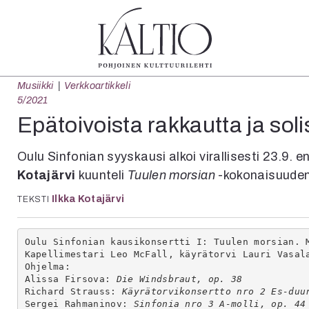
Musiikki
Verkkoartikkeli
tegoriat
Lehdet
Info
5/2021
koartikkeli
4/2026
Tilaus j
Epätoivoista rakkautta ja soli
Teatteri
2–3/2026
irtonume
Tanssi
1/2026
Yhteistyö
Oulu Sinfonian syyskausi alkoi virallisesti 23.9. 
Tanssi
6/2025
Toimitu
Kotajärvi
kuunteli
Tuulen morsian
-kokonaisuuden
arjakuva
5/2025 saame
Mediatie
Ilkka Kotajärvi
TEKSTI
ámegillii
5/2025
Kaltio r
äkirjoitus
Lehtiarkisto
erilehdestä
Oulu Sinfonian kausikonsertti I: Tuulen morsian. 
Oulu2026
Kapellimestari Leo McFall, käyrätorvi Lauri Vasal
Ohjelma:
Näyttelyt
Alissa Firsova: 
Die Windsbraut, op. 38
Musiikki
Richard Strauss: 
Käyrätorvikonsertto nro 2 Es-duu
Levyt
Sergei Rahmaninov: 
Sinfonia nro 3 A-molli, op. 44