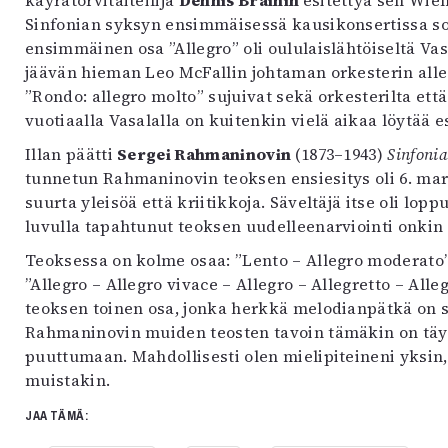
käyrätorvitaiteilija
Dennis Brainin
esitettyä sen Wie
Sinfonian syksyn ensimmäisessä kausikonsertissa sol
ensimmäinen osa ”Allegro” oli oululaislähtöiseltä Vasa
jäävän hieman Leo McFallin johtaman orkesterin all
”Rondo: allegro molto” sujuivat sekä orkesterilta että
vuotiaalla Vasalalla on kuitenkin vielä aikaa löytää
Illan päätti
Sergei Rahmaninovin
(1873–1943)
Sinfonia
tunnetun Rahmaninovin teoksen ensiesitys oli 6. mar
suurta yleisöä että kriitikkoja. Säveltäjä itse oli lop
luvulla tapahtunut teoksen uudelleenarviointi onki
Teoksessa on kolme osaa: ”Lento – Allegro moderato”
”Allegro – Allegro vivace – Allegro – Allegretto – All
teoksen toinen osa, jonka herkkä melodianpätkä on s
Rahmaninovin muiden teosten tavoin tämäkin on täynnä
puuttumaan. Mahdollisesti olen mielipiteineni yksin, s
muistakin.
JAA TÄMÄ: