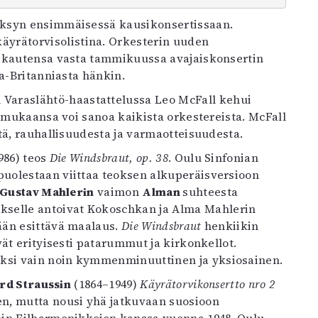
 käyrätorvisolistina. Orkesterin uuden
 kautensa vasta tammikuussa avajaiskonsertin
ta-Britanniasta hänkin.
Varaslähtö-haastattelussa Leo McFall kehui
n mukaansa voi sanoa kaikista orkestereista. McFall
tä, rauhallisuudesta ja varmaotteisuudesta.
986) teos
Die Windsbraut, op. 38
. Oulu Sinfonian
uolestaan viittaa teoksen alkuperäisversioon
Gustav Mahlerin
vaimon
Alman
suhteesta
ykselle antoivat Kokoschkan ja Alma Mahlerin
ään esittävä maalaus.
Die Windsbraut
henkiikin
ät erityisesti patarummut ja kirkonkellot.
ksi vain noin kymmenminuuttinen ja yksiosainen.
rd Straussin
(1864–1949)
Käyrätorvikonsertto nro 2
n, mutta nousi yhä jatkuvaan suosioon