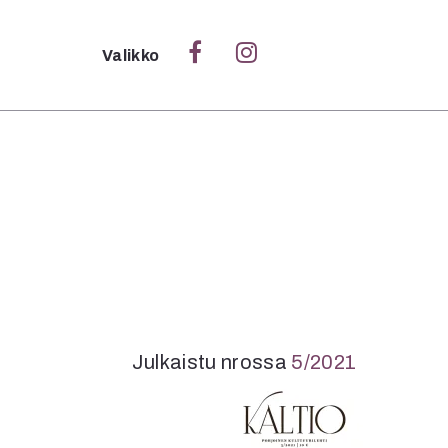
Sulje
Valikko
Ka
Verk
S
S
Pä
Pap
Julkaistu nrossa
5/2021