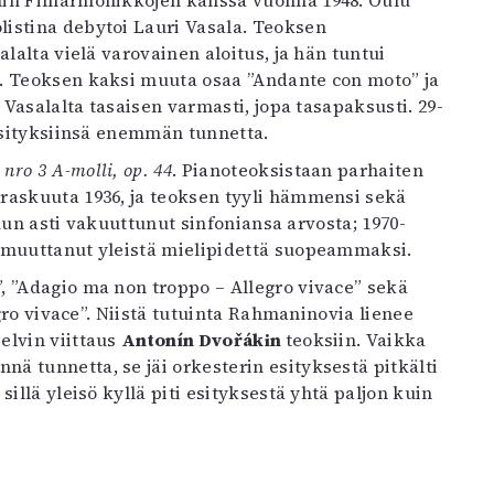
nin Filharmonikkojen kanssa vuonna 1948. Oulu
istina debytoi Lauri Vasala. Teoksen
lalta vielä varovainen aloitus, ja hän tuntui
e. Teoksen kaksi muuta osaa ”Andante con moto” ja
 Vasalalta tasaisen varmasti, jopa tasapaksusti. 29-
 esityksiinsä enemmän tunnetta.
 nro 3 A-molli, op. 44
. Pianoteoksistaan parhaiten
raskuuta 1936, ja teoksen tyyli hämmensi sekä
puun asti vakuuttunut sinfoniansa arvosta; 1970-
n muuttanut yleistä mielipidettä suopeammaksi.
, ”Adagio ma non troppo – Allegro vivace” sekä
egro vivace”. Niistä tutuinta Rahmaninovia lienee
elvin viittaus
Antonín Dvořákin
teoksiin. Vaikka
 tunnetta, se jäi orkesterin esityksestä pitkälti
illä yleisö kyllä piti esityksestä yhtä paljon kuin