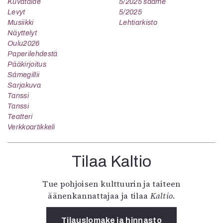
Kuvataide
5/2025 saame
Levyt
5/2025
Musiikki
Lehtiarkisto
Näyttelyt
Oulu2026
Paperilehdestä
Pääkirjoitus
Sámegillii
Sarjakuva
Tanssi
Tanssi
Teatteri
Verkkoartikkeli
Tilaa Kaltio
Tue pohjoisen kulttuurin ja taiteen
äänenkannattajaa ja tilaa
Kaltio
.
Tilauslomake ja hinnasto