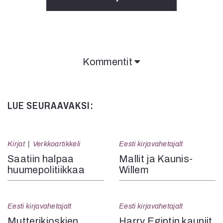
Kommentit
LUE SEURAAVAKSI:
Kirjat
Verkkoartikkeli
Eesti kirjavahetajalt
Saatiin halpaa
Mallit ja Kaunis-
huumepolitiikkaa
Willem
Eesti kirjavahetajalt
Eesti kirjavahetajalt
Mutteri­kioskien
Harry Egiptin kauniit