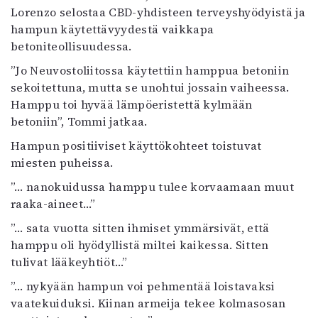
Lorenzo selostaa CBD-yhdisteen terveyshyödyistä ja
Mediatiedot
hampun käytettävyydestä vaikkapa
Kaltio ry
betoniteollisuudessa.
”Jo Neuvostoliitossa käytettiin hamppua betoniin
sekoitettuna, mutta se unohtui jossain vaiheessa.
Hamppu toi hyvää lämpöeristettä kylmään
betoniin”, Tommi jatkaa.
Hampun positiiviset käyttökohteet toistuvat
miesten puheissa.
”… nanokuidussa hamppu tulee korvaamaan muut
raaka-aineet…”
”… sata vuotta sitten ihmiset ymmärsivät, että
hamppu oli hyödyllistä miltei kaikessa. Sitten
tulivat lääkeyhtiöt…”
”… nykyään hampun voi pehmentää loistavaksi
vaatekuiduksi. Kiinan armeija tekee kolmasosan