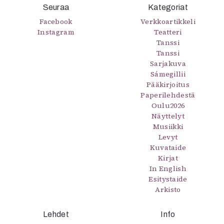
Seuraa
Kategoriat
Facebook
Verkkoartikkeli
Instagram
Teatteri
Tanssi
Tanssi
Sarjakuva
Sámegillii
Pääkirjoitus
Paperilehdestä
Oulu2026
Näyttelyt
Musiikki
Levyt
Kuvataide
Kirjat
In English
Esitystaide
Arkisto
Lehdet
Info