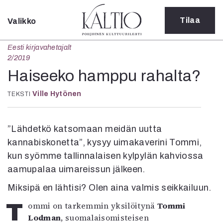
Tilaa
Valikko
Sulje
Eesti kirjavahetajalt
Kategoriat
2/2019
Verkkoartikkeli
Haiseeko hamppu rahalta?
Teatteri
Ville Hytönen
Tanssi
TEKSTI
Tanssi
Sarjakuva
”Lähdetkö katsomaan meidän uutta
Sámegillii
kannabiskonetta”, kysyy uimakaverini Tommi,
Pääkirjoitus
Paperilehdestä
kun syömme tallinnalaisen kylpylän kahviossa
Oulu2026
aamupalaa uimareissun jälkeen.
Näyttelyt
Miksipä en lähtisi? Olen aina valmis seikkailuun.
Musiikki
Levyt
Tommi on tarkemmin yksilöitynä
Tommi
Kuvataide
Lodman
, suomalaisomisteisen