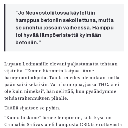
”Jo Neuvostoliitossa käytettiin
hamppua betoniin sekoitettuna, mutta
se unohtui jossain vaiheessa. Hamppu
toi hyvää lämpöeristettä kylmään
betoniin.”
Lupaan Lodmanille olevani paljastamatta tehtaan
sijaintia. ”Emme liiemmin kaipaa tänne
hamppuintoilijoita. Täällä ei edes ole mitään, millä
pään saisi sekaisin. Vain hamppua, jossa THC:tä ei
ole kuin nimeksi”, hän selittää, kun pysähdymme
tehdasrakennuksen pihalle.
Täällä sijaitsee se pyhin.
”Kannabiskone” lienee lempinimi, sillä kyse on
Cannabis Sativasta eli hampusta CBD:tä erottavasta