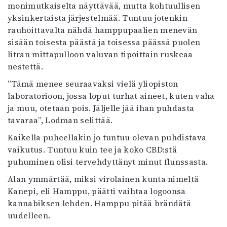
monimutkaiselta näyttävää, mutta kohtuullisen
yksinkertaista järjestelmää. Tuntuu jotenkin
rauhoittavalta nähdä hamppupaalien menevän
sisään toisesta päästä ja toisessa päässä puolen
litran mittapulloon valuvan tipoittain ruskeaa
nestettä.
”Tämä menee seuraavaksi vielä yliopiston
laboratorioon, jossa loput turhat aineet, kuten vaha
ja muu, otetaan pois. Jäljelle jää ihan puhdasta
tavaraa”, Lodman selittää.
Kaikella puheellakin jo tuntuu olevan puhdistava
vaikutus. Tuntuu kuin tee ja koko CBD:stä
puhuminen olisi tervehdyttänyt minut flunssasta.
Alan ymmärtää, miksi virolainen kunta nimeltä
Kanepi, eli Hamppu, päätti vaihtaa logoonsa
kannabiksen lehden. Hamppu pitää brändätä
uudelleen.