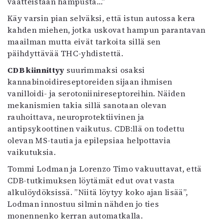
vaatteistaan hampusta…”
Käy varsin pian selväksi, että istun autossa kera
kahden miehen, jotka uskovat hampun parantavan
maailman mutta eivät tarkoita sillä sen
päihdyttävää THC-yhdistettä.
CDB kiinnittyy
suurimmaksi osaksi
kannabinoidireseptoreiden sijaan ihmisen
vanilloidi- ja serotoniinireseptoreihin. Näiden
mekanismien takia sillä sanotaan olevan
rauhoittava, neuroprotektiivinen ja
antipsykoottinen vaikutus. CDB:llä on todettu
olevan MS-tautia ja epilepsiaa helpottavia
vaikutuksia.
Tommi Lodman ja Lorenzo Timo vakuuttavat, että
CDB-tutkimuksen löytämät edut ovat vasta
alkulöydöksissä. ”Niitä löytyy koko ajan lisää”,
Lodman innostuu silmin nähden jo ties
monennenko kerran automatkalla.