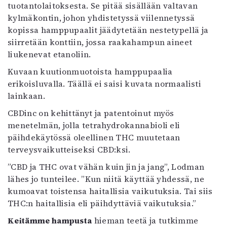
tuotantolaitoksesta. Se pitää sisällään valtavan
kylmäkontin, johon yhdistetyssä viilennetyssä
kopissa hamppupaalit jäädytetään nestetypellä ja
siirretään konttiin, jossa raakahampun aineet
liukenevat etanoliin.
Kuvaan kuutionmuotoista hamppupaalia
erikoisluvalla. Täällä ei saisi kuvata normaalisti
lainkaan.
CBDinc on kehittänyt ja patentoinut myös
menetelmän, jolla tetrahydrokannabioli eli
päihdekäytössä oleellinen THC muutetaan
terveysvaikutteiseksi CBD:ksi.
”CBD ja THC ovat vähän kuin jin ja jang”, Lodman
lähes jo tunteilee. ”Kun niitä käyttää yhdessä, ne
kumoavat toistensa haitallisia vaikutuksia. Tai siis
THC:n haitallisia eli päihdyttäviä vaikutuksia.”
Keitämme hampusta
hieman teetä ja tutkimme