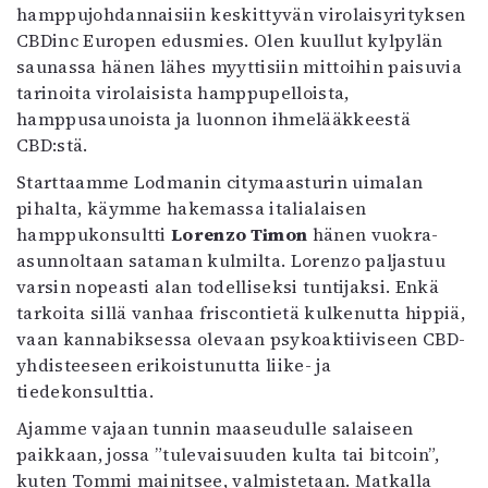
Kirjat
hamppujohdannaisiin keskittyvän virolaisyrityksen
In English
CBDinc Europen edusmies. Olen kuullut kylpylän
Esitystaide
saunassa hänen lähes myyttisiin mittoihin paisuvia
Arkisto
tarinoita virolaisista hamppupelloista,
hamppusaunoista ja luonnon ihmelääkkeestä
CBD:stä.
Lehdet
4/2026
Starttaamme Lodmanin citymaasturin uimalan
2–3/2026
pihalta, käymme hakemassa italialaisen
1/2026
hamppukonsultti
Lorenzo Timon
hänen vuokra-
6/2025
asunnoltaan sataman kulmilta. Lorenzo paljastuu
5/2025 saame
varsin nopeasti alan todelliseksi tuntijaksi. Enkä
5/2025
tarkoita sillä vanhaa friscontietä kulkenutta hippiä,
Lehtiarkisto
vaan kannabiksessa olevaan psykoaktiiviseen CBD-
yhdisteeseen erikoistunutta liike- ja
tiedekonsulttia.
Info
Ajamme vajaan tunnin maaseudulle salaiseen
Tilaus ja irtonumerot
paikkaan, jossa ”tulevaisuuden kulta tai bitcoin”,
Yhteistyössä
kuten Tommi mainitsee, valmistetaan. Matkalla
Toimitus