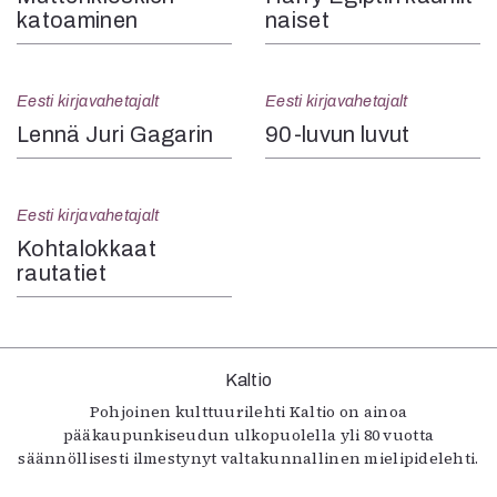
katoaminen
naiset
Eesti kirjavahetajalt
Eesti kirjavahetajalt
Lennä Juri Gagarin
90-luvun luvut
Eesti kirjavahetajalt
Kohtalokkaat
rautatiet
Kaltio
Pohjoinen kulttuurilehti Kaltio on ainoa
pääkaupunkiseudun ulkopuolella yli 80 vuotta
säännöllisesti ilmestynyt valtakunnallinen mielipidelehti.