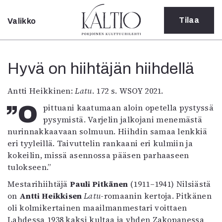
Tilaa
Valikko
Sulje
Kategoriat
Hyvä on hiihtäjän hiihdellä
Verkkoartikkeli
Teatteri
Antti Heikkinen:
Latu
. 172 s. WSOY 2021.
Tanssi
”Opittuani kaatumaan aloin opetella pystyssä
Tanssi
Sarjakuva
pysymistä. Varjelin jalkojani menemästä
Sámegillii
nurinnakkaavaan solmuun. Hiihdin samaa lenkkiä
Pääkirjoitus
eri tyyleillä. Taivuttelin rankaani eri kulmiin ja
Paperilehdestä
kokeilin, missä asennossa pääsen parhaaseen
Oulu2026
tulokseen.”
Näyttelyt
Mestarihiihtäjä
Pauli Pitkänen
(1911–1941) Nilsiästä
Musiikki
on
Antti Heikkisen
Latu
-romaanin kertoja. Pitkänen
Levyt
oli kolmikertainen maailmanmestari voittaen
Kuvataide
Lahdessa 1938 kaksi kultaa ja yhden Zakopanessa