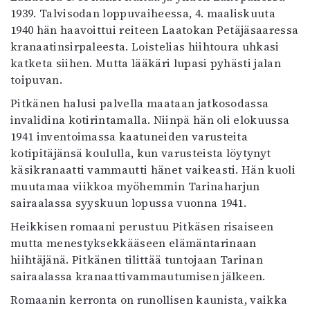
Kirjat
1939. Talvisodan loppuvaiheessa, 4. maaliskuuta
In English
1940 hän haavoittui reiteen Laatokan Petäjäsaaressa
Esitystaide
kranaatinsirpaleesta. Loistelias hiihtoura uhkasi
Arkisto
katketa siihen. Mutta lääkäri lupasi pyhästi jalan
toipuvan.
Lehdet
Pitkänen halusi palvella maataan jatkosodassa
4/2026
invalidina kotirintamalla. Niinpä hän oli elokuussa
2–3/2026
1941 inventoimassa kaatuneiden varusteita
1/2026
kotipitäjänsä koululla, kun varusteista löytynyt
6/2025
käsikranaatti vammautti hänet vaikeasti. Hän kuoli
5/2025 saame
muutamaa viikkoa myöhemmin Tarinaharjun
5/2025
sairaalassa syyskuun lopussa vuonna 1941.
Lehtiarkisto
Heikkisen romaani perustuu Pitkäsen risaiseen
mutta menestyksekkääseen elämäntarinaan
Info
hiihtäjänä. Pitkänen tilittää tuntojaan Tarinan
Tilaus ja irtonumerot
sairaalassa kranaattivammautumisen jälkeen.
Yhteistyössä
Romaanin kerronta on runollisen kaunista, vaikka
Toimitus