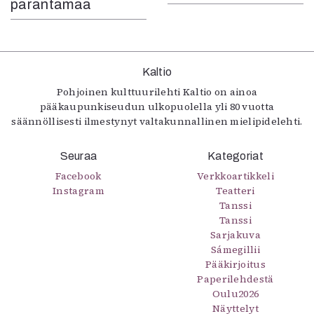
parantamaa
Kaltio
Pohjoinen kulttuurilehti Kaltio on ainoa
pääkaupunkiseudun ulkopuolella yli 80 vuotta
säännöllisesti ilmestynyt valtakunnallinen mielipidelehti.
Seuraa
Kategoriat
Facebook
Verkkoartikkeli
Instagram
Teatteri
Tanssi
Tanssi
Sarjakuva
Sámegillii
Pääkirjoitus
Paperilehdestä
Oulu2026
Näyttelyt