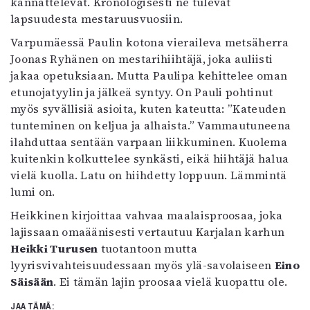
kannattelevat. Kronologisesti ne tulevat
lapsuudesta mestaruusvuosiin.
Varpumäessä Paulin kotona vieraileva metsäherra
Joonas Ryhänen on mestarihiihtäjä, joka auliisti
jakaa opetuksiaan. Mutta Paulipa kehittelee oman
etunojatyylin ja jälkeä syntyy. On Pauli pohtinut
myös syvällisiä asioita, kuten kateutta: ”Kateuden
tunteminen on keljua ja alhaista.” Vammautuneena
ilahduttaa sentään varpaan liikkuminen. Kuolema
kuitenkin kolkuttelee synkästi, eikä hiihtäjä halua
vielä kuolla. Latu on hiihdetty loppuun. Lämmintä
lumi on.
Heikkinen kirjoittaa vahvaa maalaisproosaa, joka
lajissaan omaäänisesti vertautuu Karjalan karhun
Heikki Turusen
tuotantoon mutta
lyyrisvivahteisuudessaan myös ylä-savolaiseen
Eino
Säisään
. Ei tämän lajin proosaa vielä kuopattu ole.
JAA TÄMÄ: