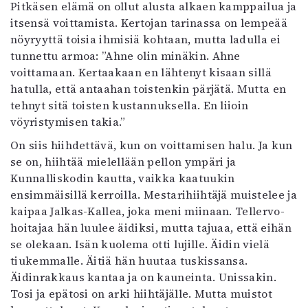
Pitkäsen elämä on ollut alusta alkaen kamppailua ja
Mediatiedot
itsensä voittamista. Kertojan tarinassa on lempeää
Kaltio ry
nöyryyttä toisia ihmisiä kohtaan, mutta ladulla ei
tunnettu armoa: ”Ahne olin minäkin. Ahne
voittamaan. Kertaakaan en lähtenyt kisaan sillä
hatulla, että antaahan toistenkin pärjätä. Mutta en
tehnyt sitä toisten kustannuksella. En liioin
vöyristymisen takia.”
On siis hiihdettävä, kun on voittamisen halu. Ja kun
se on, hiihtää mielellään pellon ympäri ja
Kunnalliskodin kautta, vaikka kaatuukin
ensimmäisillä kerroilla. Mestarihiihtäjä muistelee ja
kaipaa Jalkas-Kallea, joka meni miinaan. Tellervo-
hoitajaa hän luulee äidiksi, mutta tajuaa, että eihän
se olekaan. Isän kuolema otti lujille. Äidin vielä
tiukemmalle. Äitiä hän huutaa tuskissansa.
Äidinrakkaus kantaa ja on kauneinta. Unissakin.
Tosi ja epätosi on arki hiihtäjälle. Mutta muistot