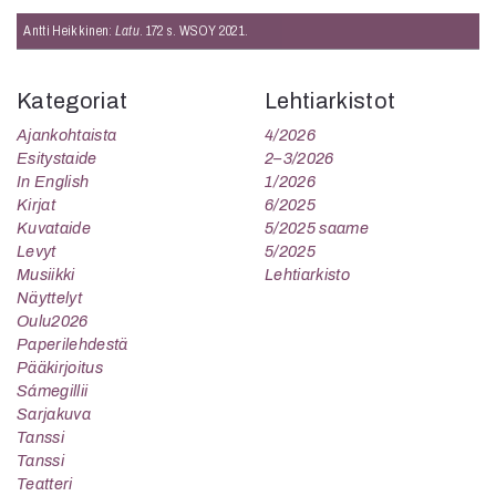
Antti Heikkinen:
Latu
. 172 s. WSOY 2021.
Kategoriat
Lehtiarkistot
Ajankohtaista
4/2026
Esitystaide
2–3/2026
In English
1/2026
Kirjat
6/2025
Kuvataide
5/2025 saame
Levyt
5/2025
Musiikki
Lehtiarkisto
Näyttelyt
Oulu2026
Paperilehdestä
Pääkirjoitus
Sámegillii
Sarjakuva
Tanssi
Tanssi
Teatteri