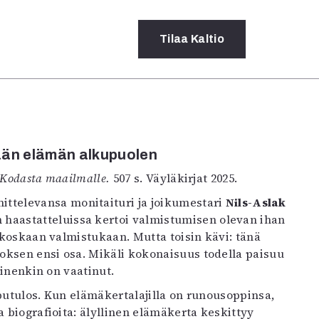
Tilaa
Kaltio
a
rot
pään elämän alkupuolen
ssä
s
 Kodasta maailmalle.
507 s. Väyläkirjat 2025.
dot
mittelevansa monitaituri ja joikumestari
Nils-Aslak
y
n haastatteluissa kertoi valmistumisen olevan ihan
e koskaan valmistukaan. Mutta toisin kävi: tänä
oksen ensi osa. Mikäli kokonaisuus todella paisuu
minenkin on vaatinut.
pputulos. Kun elämäkertalajilla on runousoppinsa,
a biografioita: älyllinen elämäkerta keskittyy