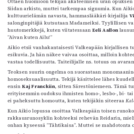
Ottaen huomioon tekijän akateemisen uran opuksen l
Siidan arkisto, muttei tarkempaa signumia. Kun Ai
kulttuurielämän navasta, hammaslääkäri-kirjailija
V
salonginpitäjiä kutsutaan Madameiksi. Tyylillisen va
huutomerkkejä, kuten viitatessaan
Eeli Aallon
laus
”Aivan kuten Ailu!”
Aikio etsii vanhakantaisesti Valkeapään kirjallisen tu
esikuvia. Ja hän näkee vaivaa osoittaa, milloin kohte
vastaa todellisuutta. Taiteilijalle ns. totuus on avar
Teoksen suurin ongelma on suorastaan monomaaninen
homoseksuaalisuutta. Tekijä käsittelee lähes kuude
ensin
Kaj Franckiin
, sitten Särestöniemeen. Tämä t
erityisemmin oudoksu ihmisten homo-, lesbo-, bi- tai 
ei paheksuttu homoutta, kuten tekijäkin siteeraa
Kal
Kun Aikio lopussa osoittaa Valkeapään toisen runo
rakkausrunosyklin kohteeksi rehevän Reidarin, mielik
onhan kyseessä ”Tähtikaisa”. Muttei se mahdotonta o