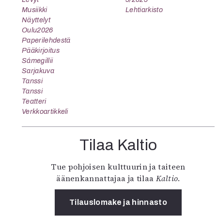
Musiikki
Lehtiarkisto
Näyttelyt
Oulu2026
Paperilehdestä
Pääkirjoitus
Sámegillii
Sarjakuva
Tanssi
Tanssi
Teatteri
Verkkoartikkeli
Tilaa Kaltio
Tue pohjoisen kulttuurin ja taiteen
äänenkannattajaa ja tilaa
Kaltio
.
Tilauslomake ja hinnasto