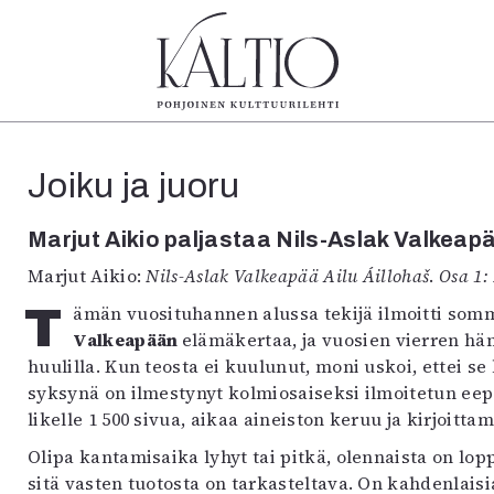
tegoriat
Lehdet
Info
Joiku ja juoru
koartikkeli
4/2026
Tilaus j
Teatteri
2–3/2026
irtonume
Marjut Aikio paljastaa Nils-Aslak Valkea
Tanssi
1/2026
Yhteistyö
Tanssi
6/2025
Toimitu
Marjut Aikio:
Nils-Aslak Valkeapää Ailu Áillohaš
.
Osa 1:
arjakuva
5/2025 saame
Mediatie
Tämän vuosituhannen alussa tekijä ilmoitti som
ámegillii
5/2025
Kaltio r
Valkeapään
elämäkertaa, ja vuosien vierren hä
äkirjoitus
Lehtiarkisto
huulilla. Kun teosta ei kuulunut, moni uskoi, ettei s
erilehdestä
syksynä on ilmestynyt kolmiosaiseksi ilmoitetun eep
Oulu2026
likelle 1 500 sivua, aikaa aineiston keruu ja kirjoitta
Näyttelyt
Musiikki
Olipa kantamisaika lyhyt tai pitkä, olennaista on lo
Levyt
sitä vasten tuotosta on tarkasteltava. On kahdenlaisi