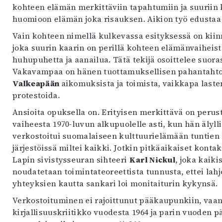
uvataide
kohteen elämän merkittäviin tapahtumiin ja suuriin 
Kirjat
huomioon elämän joka risauksen. Aikion työ edustaa
n English
Vain kohteen nimellä kulkevassa esityksessä on kiinno
sitystaide
joka suurin kaarin on perillä kohteen elämänvaiheist
Arkisto
huhupuhetta ja aanailua. Tätä tekijä osoittelee suor
Vakavampaa on hänen tuottamuksellisen pahantahtoi
Valkeapään
aikomuksista ja toimista, vaikkapa lasten
protestoida.
Ansioita opuksella on. Erityisen merkittävä on perus
vaiheesta 1970-luvun alkupuolelle asti, kun hän älyll
verkostoitui suomalaiseen kulttuurielämään tuntien k
järjestöissä miltei kaikki. Jotkin pitkäaikaiset kontak
Lapin sivistysseuran sihteeri
Karl Nickul
, joka kaik
noudatetaan toimintateoreettista tunnusta, ettei lahjo
yhteyksien kautta sankari loi monitaiturin kykynsä.
Verkostoituminen ei rajoittunut pääkaupunkiin, vaa
kirjallisuuskriitikko vuodesta 1964 ja parin vuoden p