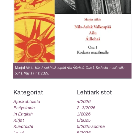
K
I
E
Marjut Aikio:
Nils-Aslak Valkeapää Ailu Áillohaš. Osa 1: Kodasta maailmalle
.
507 s. Väyläkirjat 2025.
Kategoriat
Lehtiarkistot
Ajankohtaista
4/2026
Esitystaide
2–3/2026
In English
1/2026
Kirjat
6/2025
Kuvataide
5/2025 saame
Levyt
5/2025