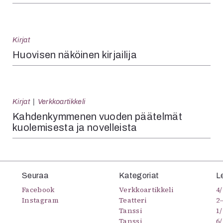
Kirjat
Huovisen näköinen kirjailija
Kirjat
Verkkoartikkeli
Kahdenkymmenen vuoden päätelmät
kuolemisesta ja novelleista
Seuraa
Kategoriat
L
Facebook
Verkkoartikkeli
4/
Instagram
Teatteri
2
Tanssi
1/
Tanssi
6/