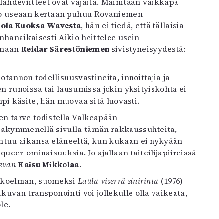
ähdeviitteet ovat vajaita. Mainitaan vaikkapa
kio useaan kertaan puhuu Rovaniemen
iola Kuoksa-Wavesta
, hän ei tiedä, että tällaisia
nhanaikaisesti Aikio heittelee usein
umaan
Reidar Särestöniemen
sivistyneisyydestä:
otannon todellisuusvastineita, innoittajia ja
en runoissa tai lausumissa jokin yksityiskohta ei
ampi käsite, hän muovaa sitä luovasti.
 tarve todistella Valkeapään
llakymmenellä sivulla tämän rakkaussuhteita,
untuu aikansa eläneeltä, kun kukaan ei nykyään
queer-ominaisuuksia. Jo ajallaan taiteilijapiireissä
evan
Kaisu Mikkolaa
.
kokoelman, suomeksi
Laula viserrä sinirinta
(1976)
uvan transponointi voi jollekulle olla vaikeata,
le.