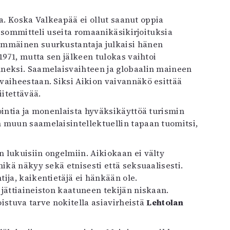
ija. Koska Valkeapää ei ollut saanut oppia
a sommitteli useita romaanikäsikirjoituksia
immäinen suurkustantaja julkaisi hänen
971, mutta sen jälkeen tulokas vaihtoi
nneksi. Saamelaisvaihteen ja globaalin maineen
vaiheestaan. Siksi Aikion vaivannäkö esittää
iitettävää.
ointia ja monenlaista hyväksikäyttöä turismin
 muun saamelaisintellektuellin tapaan tuomitsi,
 lukuisiin ongelmiin. Aikiokaan ei välty
ikä näkyy sekä etnisesti että seksuaalisesti.
ija, kaikentietäjä ei hänkään ole.
jättiaineiston kaatuneen tekijän niskaan.
oistuva tarve nokitella asiavirheistä
Lehtolan