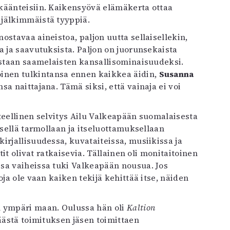
käänteisiin. Kaikensyövä elämäkerta ottaa
 jälkimmäistä tyyppiä.
stavaa aineistoa, paljon uutta sellaisellekin,
a ja saavutuksista. Paljon on juorunsekaista
astaan saamelaisten kansallisominaisuudeksi.
nen tulkintansa ennen kaikkea äidin,
Susanna
sa naittajana. Tämä siksi, että vainaja ei voi
teellinen selvitys Ailu Valkeapään suomalaisesta
isellä tarmollaan ja itseluottamuksellaan
irjallisuudessa, kuvataiteissa, musiikissa ja
tit olivat ratkaisevia. Tällainen oli monitaitoinen
issa vaiheissa tuki Valkeapään nousua. Jos
ja ole vaan kaiken tekijä kehittää itse, näiden
n ympäri maan. Oulussa hän oli
Kaltion
äästä toimituksen jäsen toimittaen