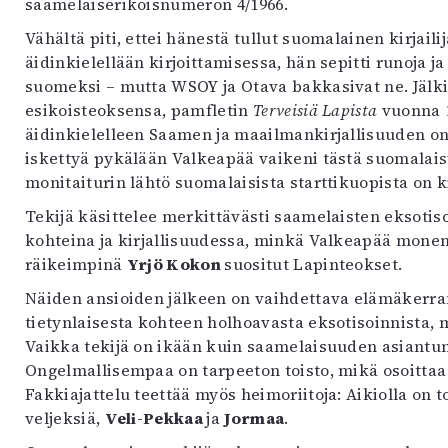
saamelaiserikoisnumeron 4/1966.
Vähältä piti, ettei hänestä tullut suomalainen kirjail
äidinkielellään kirjoittamisessa, hän sepitti runoja j
suomeksi – mutta WSOY ja Otava bakkasivat ne. Jälk
esikoisteoksensa, pamfletin
Terveisiä Lapista
vuonna 1
äidinkielelleen Saamen ja maailmankirjallisuuden o
iskettyä pykälään Valkeapää vaikeni tästä suomalais
monitaiturin lähtö suomalaisista starttikuopista on k
Tekijä käsittelee merkittävästi saamelaisten eksotis
kohteina ja kirjallisuudessa, minkä Valkeapää monen
räikeimpinä
Yrjö Kokon
suositut Lapinteokset.
Näiden ansioiden jälkeen on vaihdettava elämäkerran
tietynlaisesta kohteen holhoavasta eksotisoinnista, m
Vaikka tekijä on ikään kuin saamelaisuuden asiantunt
Ongelmallisempaa on tarpeeton toisto, mikä osoittaa 
Fakkiajattelu teettää myös heimoriitoja: Aikiolla on t
veljeksiä,
Veli-Pekkaa
ja
Jormaa
.