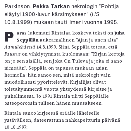
Parkinson.
Pekka Tarkan
nekrologin ”Pohtija
eläytyi 1900-luvun kärsimykseen” (
HS
10.8.1999) mukaan tauti ilmeni vuonna 1995.
Paras lukemani Rintalaa koskeva teksti on
Juha
Seppälän
aukeamallinen ”Ajan ja unen alta”
Aamulehdessä
14.8.1999. Siinä Seppälä toteaa, että
Faustus
on vihkiytymistä kuolemaan: ”Kirjan kertoja
on jo sen sisällä, sen joka On Tuleva ja joka ei sano
nimeään”. Seppälä on tapansa mukaan asian
hermolla: hän sanoo sen, mitä nekrologit vain
muodollisesti pyörittelevät. Kirjailijat olivat
toistakymmentä vuotta yhteydessä kirjeitse ja
puhelimessa. Jo 1991 Rintala tilitti Seppälälle
osteoporoosin tulleen hänen muusakseen.
Rintala sanoo kirjeessä eräälle läheiselle
ystävälleen, dateerattuna nahkapeitturin päivänä
10.10.1997: