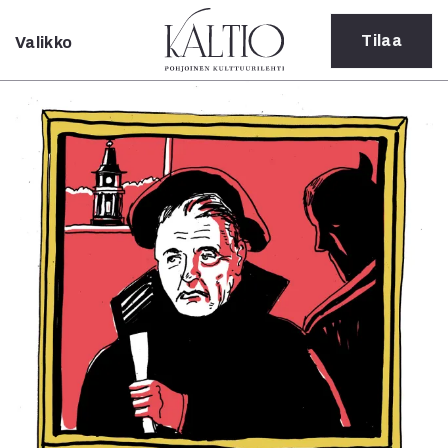
Tilaa
Valikko
Sulje
Kategoriat
Verkkoartikkeli
Teatteri
Tanssi
Tanssi
Sarjakuva
Sámegillii
Pääkirjoitus
Paperilehdestä
Oulu2026
Näyttelyt
Musiikki
Levyt
Kuvataide