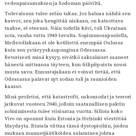
vedenpaisumuksen ja Sodoman päiviltä.
Tulevaisuus tulee selän takaa. Jos haluaa nähdä sen
kasvot, sen joka hengittää niskaan, on katsottava
taakse, ei eteensä. Näin todella kävi, tuli Ukrainan
sota, vanha tuttu 1940-luvulta. Sopimusosapuolella,
Mefistollakaan ei ole kotiliettä enempää Oulussa
kuin sen ystävyyskaupungissa Odessassa.
Retorisesti minä kysyy, eivätkö saksalaiset saaneet
hänestä mittaansa täyteen, kun tiilipiipuista nousi
musta savu. Ennustajakaan ei voinut tietää, että
Odessassa palavat nyt sodan tuli ja raunioiden
kaasut.
Minä profetioi, että katastrofit, uskonsodat ja terrori
jatkuvat vuoteen 2040, jolloin saatanallisen paktin
solmimisesta tulee viisisataa vuotta. Silloin koko
Viro on uponnut kuin Estonia ja Helsinki viestittää
Maydayta. Rintala viittaa tässä dystopioihin, joiden
mukaan mannerjäätiköiden sulaminen johtaa