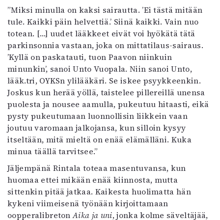
”Miksi minulla on kaksi sairautta. ’Ei tästä mitään
tule. Kaikki päin helvettiä.’ Siinä kaikki. Vain nuo
totean. […] uudet lääkkeet eivät voi hyökätä tätä
parkinsonnia vastaan, joka on mittatilaus-sairaus.
’Kyllä on paskatauti, tuon Paavon niinkuin
minunkin’, sanoi Unto Vuopala. Niin sanoi Unto,
lääk.tri, OYKSn ylilääkäri. Se iskee psyykkeenkin.
Joskus kun herää yöllä, taistelee pillereillä unensa
puolesta ja nousee aamulla, pukeutuu hitaasti, eikä
pysty pukeutumaan luonnollisin liikkein vaan
joutuu varomaan jalkojansa, kun silloin kysyy
itseltään, mitä mieltä on enää elämälläni. Kuka
minua täällä tarvitsee.”
Jäljempänä Rintala toteaa masentuvansa, kun
huomaa ettei mikään enää kiinnosta, mutta
sittenkin pitää jatkaa. Kaikesta huolimatta hän
kykeni viimeisenä työnään kirjoittamaan
oopperalibreton
Aika ja uni
, jonka kolme säveltäjää,