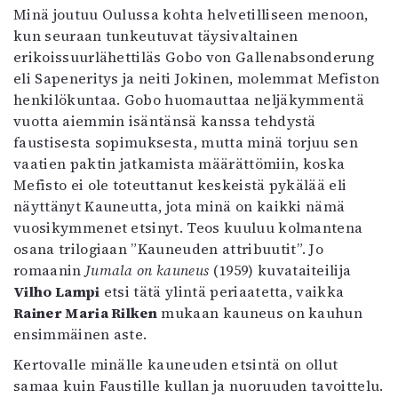
Minä joutuu Oulussa kohta helvetilliseen menoon,
kun seuraan tunkeutuvat täysivaltainen
erikoissuurlähettiläs Gobo von Gallenabsonderung
eli Sapeneritys ja neiti Jokinen, molemmat Mefiston
henkilökuntaa. Gobo huomauttaa neljäkymmentä
vuotta aiemmin isäntänsä kanssa tehdystä
faustisesta sopimuksesta, mutta minä torjuu sen
vaatien paktin jatkamista määrättömiin, koska
Mefisto ei ole toteuttanut keskeistä pykälää eli
näyttänyt Kauneutta, jota minä on kaikki nämä
vuosikymmenet etsinyt. Teos kuuluu kolmantena
osana trilogiaan ”Kauneuden attribuutit”. Jo
romaanin
Jumala on kauneus
(1959) kuvataiteilija
Vilho Lampi
etsi tätä ylintä periaatetta, vaikka
Rainer Maria Rilken
mukaan kauneus on kauhun
ensimmäinen aste.
Kertovalle minälle kauneuden etsintä on ollut
samaa kuin Faustille kullan ja nuoruuden tavoittelu.