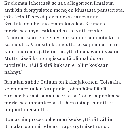
Kuoleman lähetessä se saa allegorisen ilmaisun
antiikin dionyysisten menojen Mustasta pantterista,
joka kristillisessä perinteessä muovautui
Kristuksen uhrikuoleman kuvaksi. Kauneus
merkitsee myös rakkauden saavuttamista:
”Nuorenakaan en etsinyt rakkaudesta muuta kuin
kauneutta. Vain sitä kauneutta jossa jumala – niin
kuin nuorena ajattelin – näytti ilmaisevan itseään.
Mutta tässä kaupungissa sitä oli mahdoton
tavoitella. Täällä sitä kukaan ei ollut koskaan
nähnyt.”
Rintalan suhde Ouluun on kaksijakoinen. Toisaalta
se on nuoruuden kaupunki, johon hänellä oli
runsaasti emotionaalisia siteitä. Toiselta puolen se
merkitsee moninkertaista henkistä pienuutta ja
umpioituneisuutta.
Romaanin proosapoljennon keskeyttävät väliin
Rintalan sommittelemat vapaarytmiset runot.