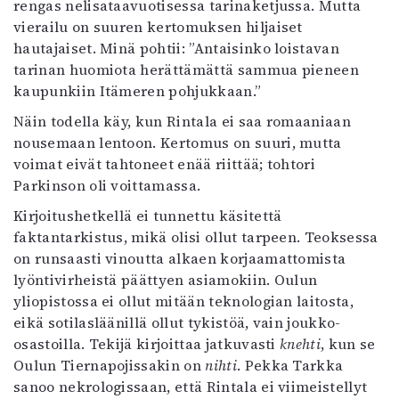
rengas nelisataavuotisessa tarinaketjussa. Mutta
vierailu on suuren kertomuksen hiljaiset
hautajaiset. Minä pohtii: ”Antaisinko loistavan
tarinan huomiota herättämättä sammua pieneen
kaupunkiin Itämeren pohjukkaan.”
Näin todella käy, kun Rintala ei saa romaaniaan
nousemaan lentoon. Kertomus on suuri, mutta
voimat eivät tahtoneet enää riittää; tohtori
Parkinson oli voittamassa.
Kirjoitushetkellä ei tunnettu käsitettä
faktantarkistus, mikä olisi ollut tarpeen. Teoksessa
on runsaasti vinoutta alkaen korjaamattomista
lyöntivirheistä päättyen asiamokiin. Oulun
yliopistossa ei ollut mitään teknologian laitosta,
eikä sotilasläänillä ollut tykistöä, vain joukko-
osastoilla. Tekijä kirjoittaa jatkuvasti
knehti
, kun se
Oulun Tiernapojissakin on
nihti
. Pekka Tarkka
sanoo nekrologissaan, että Rintala ei viimeistellyt