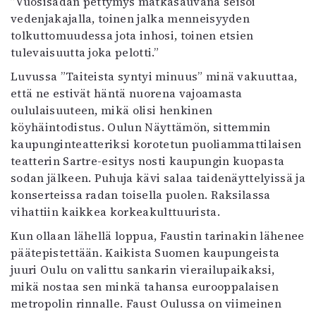
”Vuosisadan pettymys matkasauvana seisoi
vedenjakajalla, toinen jalka menneisyyden
tolkuttomuudessa jota inhosi, toinen etsien
tulevaisuutta joka pelotti.”
Luvussa ”Taiteista syntyi minuus” minä vakuuttaa,
että ne estivät häntä nuorena vajoamasta
oululaisuuteen, mikä olisi henkinen
köyhäintodistus. Oulun Näyttämön, sittemmin
kaupunginteatteriksi korotetun puoliammattilaisen
teatterin Sartre-esitys nosti kaupungin kuopasta
sodan jälkeen. Puhuja kävi salaa taidenäyttelyissä ja
konserteissa radan toisella puolen. Raksilassa
vihattiin kaikkea korkeakulttuurista.
Kun ollaan lähellä loppua, Faustin tarinakin lähenee
päätepistettään. Kaikista Suomen kaupungeista
juuri Oulu on valittu sankarin vierailupaikaksi,
mikä nostaa sen minkä tahansa eurooppalaisen
metropolin rinnalle. Faust Oulussa on viimeinen