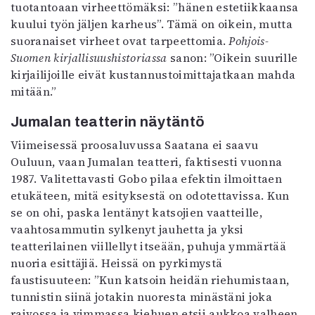
tuotantoaan virheettömäksi: ”hänen estetiikkaansa
kuului työn jäljen karheus”. Tämä on oikein, mutta
suoranaiset virheet ovat tarpeettomia.
Pohjois-
Suomen kirjallisuushistoriassa
sanon: ”Oikein suurille
kirjailijoille eivät kustannustoimittajatkaan mahda
mitään.”
Jumalan teatterin näytäntö
Viimeisessä proosaluvussa Saatana ei saavu
Ouluun, vaan Jumalan teatteri, faktisesti vuonna
1987. Valitettavasti Gobo pilaa efektin ilmoittaen
etukäteen, mitä esityksestä on odotettavissa. Kun
se on ohi, paska lentänyt katsojien vaatteille,
vaahtosammutin sylkenyt jauhetta ja yksi
teatterilainen viillellyt itseään, puhuja ymmärtää
nuoria esittäjiä. Heissä on pyrkimystä
faustisuuteen: ”Kun katsoin heidän riehumistaan,
tunnistin siinä jotakin nuoresta minästäni joka
raivossa ja vimmassa kiehuen etsii aukkoa valheen