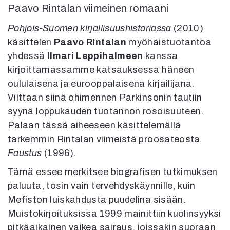
Paavo Rintalan viimeinen romaani
Mediatiedot
Kaltio ry
Pohjois-Suomen kirjallisuushistoriassa
(2010)
käsittelen
Paavo Rintalan
myöhäistuotantoa
yhdessä
Ilmari Leppihalmeen
kanssa
kirjoittamassamme katsauksessa häneen
oululaisena ja eurooppalaisena kirjailijana.
Viittaan siinä ohimennen Parkinsonin tautiin
syynä loppukauden tuotannon rosoisuuteen.
Palaan tässä aiheeseen käsittelemällä
tarkemmin Rintalan viimeistä proosateosta
Faustus
(1996).
Tämä essee merkitsee biografisen tutkimuksen
paluuta, tosin vain tervehdyskäynnille, kuin
Mefiston luiskahdusta puudelina sisään.
Muistokirjoituksissa 1999 mainittiin kuolinsyyksi
pitkäaikainen vaikea sairaus, joissakin suoraan