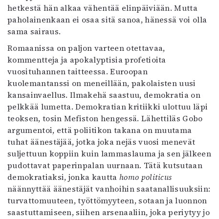
hetkestä hän alkaa vähentää elinpäiviään. Mutta
paholainenkaan ei osaa sitä sanoa, hänessä voi olla
sama sairaus.
Romaanissa on paljon varteen otettavaa,
kommentteja ja apokalyptisia profetioita
vuosituhannen taitteessa. Euroopan
kuolemantanssi on meneillään, pakolaisten uusi
kansainvaellus. Ilmakehä saastuu, demokratia on
pelkkää lumetta. Demokratian kritiikki ulottuu läpi
teoksen, tosin Mefiston hengessä. Lähettiläs Gobo
argumentoi, että poliitikon takana on muutama
tuhat äänestäjää, jotka joka nejäs vuosi menevät
suljettuun koppiin kuin lammaslauma ja sen jälkeen
pudottavat paperinpalan uurnaan. Tätä kutsutaan
demokratiaksi, jonka kautta
homo politicus
näännyttää äänestäjät vanhoihin saatanallisuuksiin:
turvattomuuteen, työttömyyteen, sotaan ja luonnon
saastuttamiseen, siihen arsenaaliin, joka periytyy jo