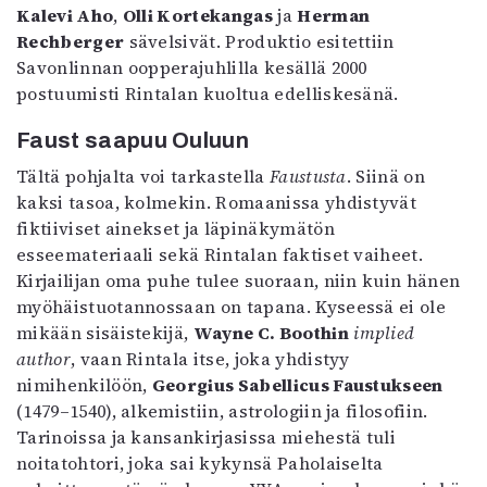
Kalevi Aho
,
Olli Kortekangas
ja
Herman
Rechberger
sävelsivät. Produktio esitettiin
Savonlinnan oopperajuhlilla kesällä 2000
postuumisti Rintalan kuoltua edelliskesänä.
Faust saapuu Ouluun
Tältä pohjalta voi tarkastella
Faustusta
. Siinä on
kaksi tasoa, kolmekin. Romaanissa yhdistyvät
fiktiiviset ainekset ja läpinäkymätön
esseemateriaali sekä Rintalan faktiset vaiheet.
Kirjailijan oma puhe tulee suoraan, niin kuin hänen
myöhäistuotannossaan on tapana. Kyseessä ei ole
mikään sisäistekijä,
Wayne C. Boothin
implied
author
, vaan Rintala itse, joka yhdistyy
nimihenkilöön,
Georgius Sabellicus Faustukseen
(1479–1540), alkemistiin, astrologiin ja filosofiin.
Tarinoissa ja kansankirjasissa miehestä tuli
noitatohtori, joka sai kykynsä Paholaiselta