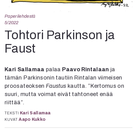
Kirjat
In English
Esitystaide
Paperilehdestä
5/2022
Arkisto
Tohtori Parkinson ja
Lehdet
Faust
4/2026
2–3/2026
1/2026
Kari Sallamaa
palaa
Paavo Rintalaan
ja
6/2025
tämän Parkinsonin tautiin Rintalan viimeisen
5/2025 saame
proosateoksen
Faustus
kautta. ”Kertomus on
5/2025
suuri, mutta voimat eivät tahtoneet enää
Lehtiarkisto
riittää”.
Info
Kari Sallamaa
TEKSTI
Aapo Kukko
KUVAT
Tilaus ja irtonumerot
Yhteistyössä
Toimitus