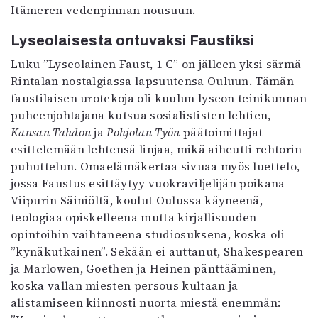
Itämeren vedenpinnan nousuun.
Lyseolaisesta ontuvaksi Faustiksi
Luku ”Lyseolainen Faust, 1 C” on jälleen yksi särmä
Rintalan nostalgiassa lapsuutensa Ouluun. Tämän
faustilaisen urotekoja oli kuulun lyseon teinikunnan
puheenjohtajana kutsua sosialististen lehtien,
Kansan Tahdon
ja
Pohjolan Työn
päätoimittajat
esittelemään lehtensä linjaa, mikä aiheutti rehtorin
puhuttelun. Omaelämäkertaa sivuaa myös luettelo,
jossa Faustus esittäytyy vuokraviljelijän poikana
Viipurin Säiniöltä, koulut Oulussa käyneenä,
teologiaa opiskelleena mutta kirjallisuuden
opintoihin vaihtaneena studiosuksena, koska oli
”kynäkutkainen”. Sekään ei auttanut, Shakespearen
ja Marlowen, Goethen ja Heinen pänttääminen,
koska vallan miesten persous kultaan ja
alistamiseen kiinnosti nuorta miestä enemmän: