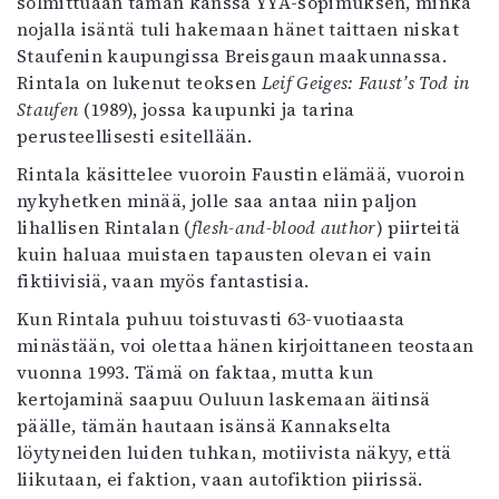
solmittuaan tämän kanssa YYA-sopimuksen, minkä
nojalla isäntä tuli hakemaan hänet taittaen niskat
Staufenin kaupungissa Breisgaun maakunnassa.
Rintala on lukenut teoksen
Leif Geiges: Faust’s Tod in
Staufen
(1989), jossa kaupunki ja tarina
perusteellisesti esitellään.
Rintala käsittelee vuoroin Faustin elämää, vuoroin
nykyhetken minää, jolle saa antaa niin paljon
lihallisen Rintalan (
flesh-and-blood author
) piirteitä
kuin haluaa muistaen ta­paus­ten olevan ei vain
fiktiivisiä, vaan myös fantastisia.
Kun Rintala puhuu toistuvasti 63-vuotiaasta
minästään, voi olettaa hänen kirjoittaneen teostaan
vuonna 1993. Tämä on faktaa, mutta kun
kertojaminä saapuu Ouluun laskemaan äitinsä
päälle, tämän hautaan isänsä Kannakselta
löytyneiden luiden tuhkan, motiivista näkyy, että
liikutaan, ei faktion, vaan autofiktion piirissä.