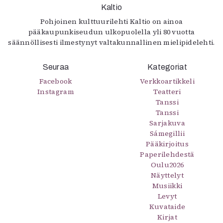
Kaltio
Pohjoinen kulttuurilehti Kaltio on ainoa
pääkaupunkiseudun ulkopuolella yli 80 vuotta
säännöllisesti ilmestynyt valtakunnallinen mielipidelehti.
Seuraa
Kategoriat
Facebook
Verkkoartikkeli
Instagram
Teatteri
Tanssi
Tanssi
Sarjakuva
Sámegillii
Pääkirjoitus
Paperilehdestä
Oulu2026
Näyttelyt
Musiikki
Levyt
Kuvataide
Kirjat