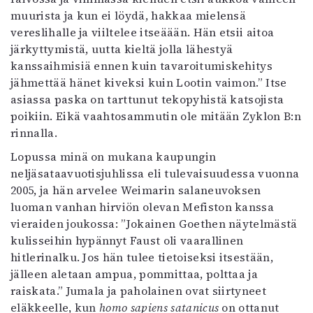
muurista ja kun ei löydä, hakkaa mielensä
vereslihalle ja viiltelee itseäään. Hän etsii aitoa
järkyttymistä, uutta kieltä jolla lähestyä
kanssaihmisiä ennen kuin tavaroitumiskehitys
jähmettää hänet kiveksi kuin Lootin vaimon.” Itse
asiassa paska on tarttunut tekopyhistä katsojista
poikiin. Eikä vaahtosammutin ole mitään Zyklon B:n
rinnalla.
Lopussa minä on mukana kaupungin
neljäsataavuotisjuhlissa eli tulevaisuudessa vuonna
2005, ja hän arvelee Weimarin salaneuvoksen
luoman vanhan hirviön olevan Mefiston kanssa
vieraiden joukossa: ”Jokainen Goethen näytelmästä
kulisseihin hypännyt Faust oli vaarallinen
hitlerinalku. Jos hän tulee tietoiseksi itsestään,
jälleen aletaan ampua, pommittaa, polttaa ja
raiskata.” Jumala ja paholainen ovat siirtyneet
eläkkeelle, kun
homo sapiens satanicus
on ottanut