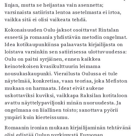
linjan, mutta se heijastaa vain asennetta;
varsinaista satiirista lentoa asetelmasta ei irtoa,
vaikka sitä ei olisi vaikeata tehdä.
Kokonaisuuden Oulu-jaksot osoittavat Rintalan
esseetä ja romaania yhdistävän metodin ongelmat.
Idea kotikaupunkiinsa palaavasta kirjailijasta on
loistava varsinkin sen satiirisessa ulottuvuudessa:
Oulu on paitsi syrjäinen, ennen kaikkea
keinotekoisen kvasikulttuurin leimama
nousukaskaupunki. Vierailusta Oulussa ei tule
näytelmää, konkretiaa, vaan teoriaa, joka Mefiston
mukaan on harmaata. Ideat eivät aukene
uskottaviksi kuviksi, vaikkapa Raksilan kotitaloon
avattu näyttelypaviljonki minän nuoruudesta. Ja
ongelmana on liiallinen toisto; sanottava pyörii
ympäri kuin kierteissumu.
Romaanin ironian mukaan kirjailijaminän tehtävänä
olisi edistää Oulun pyrkimystä Euroopan