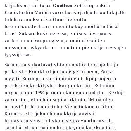
kirjallisen jalostajan
Goethen
kotikaupunkiin
Frankfurtiin Mainin varrella. Kirjailija lataa lukijalle
tuhdin annoksen kulttuuritietoutta
lukeneisuudestaan ja monilta käynneiltään tässä
Länsi-Saksan keskuksessa, entisessä vapaassa
valtakunnankaupungissa ja maineikkaiden
messujen, nykyaikana tunnetuimpien kirjamessujen
tyyssijassa.
Saumatta sulautuvat yhteen motiivit eri ajoilta ja
paikoista: Frankfurt juutalaisgettoineen, Faust-
myytti, Euroopan karsinoiminen tiilipiippujen ja
parakkien keskitysleirikaupunkeihin, Estonian
uppoaminen 1994 ja oman kuoleman odotus. Kertoja
vakuuttaa, ettei hän sepitä fiktiota: ”Minä olen
nähnyt”. Ja hän muistelee Viisasta kauan sitten
Kannaksella, joka oli emakko ja aavisti
teurastamisensa julistaen sen vavahduttavalla
äänellä. Minän pää on liian täynnä kaikkea tätä,