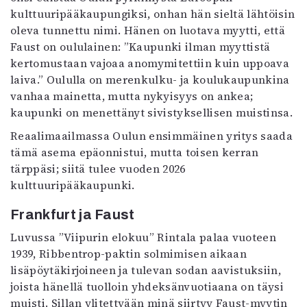
kulttuuripääkaupungiksi, onhan hän sieltä lähtöisin
oleva tunnettu nimi. Hänen on luotava myytti, että
Faust on oululainen: ”Kaupunki ilman myyttistä
kertomustaan vajoaa anomymitettiin kuin uppoava
laiva.” Oululla on merenkulku- ja koulukaupunkina
vanhaa mainetta, mutta nykyisyys on ankea;
kaupunki on menettänyt sivistyksellisen muistinsa.
Reaalimaailmassa Oulun ensimmäinen yritys saada
tämä asema epäonnistui, mutta toisen kerran
tärppäsi; siitä tulee vuoden 2026
kulttuuripääkaupunki.
Frankfurt ja Faust
Luvussa ”Viipurin elokuu” Rintala palaa vuoteen
1939, Ribbentrop-paktin solmimisen aikaan
lisäpöytäkirjoineen ja tulevan sodan aavistuksiin,
joista hänellä tuolloin yhdeksänvuotiaana on täysi
muisti. Sillan ylitettyään minä siirtyy Faust-myytin