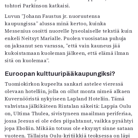
tohtori Parkinson katkaisi.
Luvun ”Johann Faustus jr. nuoruutensa
kaupungissa” alussa minä kertoo, kuinka
Messenius osoitti nuorelle lyseolaiselle tekstiä kuin
enkeli Neitsyt Marialle. Puolen vuosisataa puhuja
on jaksanut sen varassa, ”että vain kauneus jää
kukoistamaan kuoleman jälkeen, että elämä ilman
sitä on kuolemaa”.
Euroopan kulttuuripääkaupungiksi?
Tuomiokirkon kupeelta sankari astelee vieressä
olevaan hotelliin, jolla on ollut monta nimeä alkaen
Kuvernööristä nykyiseen Lapland Hoteliin. Tämä
vahvistaa jälkikäteen Rintalan säkeitä: Lappia Oulu
on, Ultima Thulea, sivistyneen maailman periferiaa,
jossa Jeesus ei ole edes piipahtanut, vaikka pysähtyi
jopa Eboliin. Mikään totuus ole eksynyt sinne sataan
vuoteen. Tällaista Oulu-kritiikkiä teoksessa on läpi