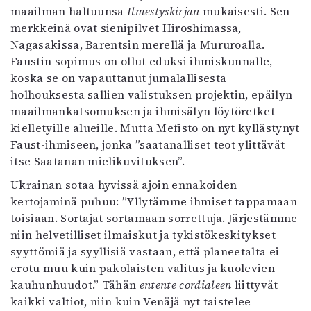
maailman haltuunsa
Ilmestyskirjan
mukaisesti. Sen
merkkeinä ovat sienipilvet Hiroshimassa,
Nagasakissa, Barentsin merellä ja Mururoalla.
Faustin sopimus on ollut eduksi ihmiskunnalle,
koska se on vapauttanut jumalallisesta
holhouksesta sallien valistuksen projektin, epäilyn
maailmankatsomuksen ja ihmisälyn löytöretket
kielletyille alueille. Mutta Mefisto on nyt kyllästynyt
Faust-ihmiseen, jonka ”saatanalliset teot ylittävät
itse Saatanan mielikuvituksen”.
Ukrainan sotaa hyvissä ajoin ennakoiden
kertojaminä puhuu: ”Yllytämme ihmiset tappamaan
toisiaan. Sortajat sortamaan sorrettuja. Järjestämme
niin helvetilliset ilmaiskut ja tykistökeskitykset
syyttömiä ja syyllisiä vastaan, että planeetalta ei
erotu muu kuin pakolaisten valitus ja kuolevien
kauhunhuudot.” Tähän
entente cordialeen
liittyvät
kaikki valtiot, niin kuin Venäjä nyt taistelee