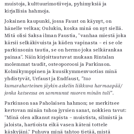
muistoja, kulttuurimotiiveja, pyhimyksiä ja
kirjallisia hahmoja.
Jokainen kaupunki, jossa Faust on käynyt, on
hänelle velkaa; Oulukin, koska minä on nyt siellä.
Mitä olisi Saksa ilman Faustia, ”vanhaa miestä joka
kärsii selkäkivuista ja käden vapinasta – ei se ole
parkinsonin tautia, se on hermo joka selkärankaa
painaa”. Näin kirjoittautuvat mukaan Rintalan
molemmat taudit, osteoporoosi ja Parkinson.
Kolmikymppinen ja kuusikymmenvuotias minä
yhdistyvät, Urfaust ja Endfaust,
”tuo
kumaraharteinen jäykin askelin liikkuva harmaapää/
jonka katseessa on sammunut nuoren minän tuli”
.
Parkinson saa Paholaisen hahmon; se merkitsee
kertovan minän tuhoa jyrsien sanat, nokkien tavut:
”Minä olen alkanut rapista – muistista, silmistä ja
jaloista, hartioista eikä vasen käteni tottele
käskyjäni.” Puhuva minä tahtoo tietää, mistä