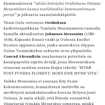
Ensimmäisessä
”tulisin heitetyksi Ovidiuksena Ouluun/
Messeniuksen kanssa markkinoilla/ kummastelemaan
poroja”
ja joikaavia saamelaiskääpiöitä.
Tässä Oulu vertautuu
Ovidiuksen
karkoituspaikkaan Tomisiin Mustanmeren rannalla.
Samalla aktualisoituu
Johannes Messenius
(1580–
1636), Kajaanin linnan vanki ja Oulussa kuollut
Ruotsin oppinein mies, jonka muotokuva riippuu
Oulun Tuomiokirkon sakastin oven yläpuolella.
Conrad Ahrendtzin
maalaamasta potretista on
kansipaperiin rajattu detalji, jossa Messeniuksen
etusormi osoittaa avatun kirjan tekstiä: ”MVSÆ
POST FUNERA FLORENT. MORS SINE MVSIS VITA”.
Vaikka Messenius ei suoraan liity Faust-
kokonaisuuteen, temaattisesti motiivilla on
merkitystä muukalaisuuden kuvana liittyen juuri
Ouluun. Ja myös sikäli, että Rintala suunnitteli
viimeisenä työnään Messenius-oopperaa, minkä