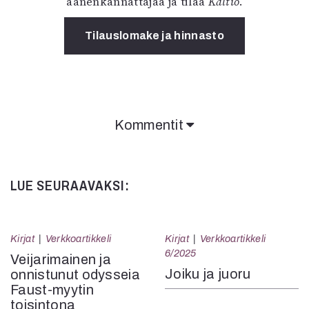
äänenkannattajaa ja tilaa
Kaltio
.
Tilauslomake ja hinnasto
Kommentit
LUE SEURAAVAKSI:
Kirjat
Verkkoartikkeli
Kirjat
Verkkoartikkeli
6/2025
Veijarimainen ja
Joiku ja juoru
onnistunut odysseia
Faust-myytin
toisintona