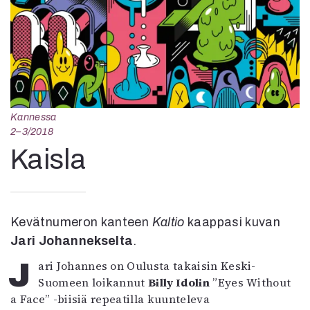
Kirjat
In English
Esitystaide
Arkisto
Lehdet
4/2026
Kannessa
2–3/2026
2–3/2018
1/2026
Kaisla
6/2025
5/2025 saame
5/2025
Lehtiarkisto
Kevätnumeron kanteen
Kaltio
kaappasi kuvan
Jari Johannekselta
.
Info
J
ari Johannes on Oulusta takaisin Keski-
Tilaus ja irtonumerot
Suomeen loikannut
Billy Idolin
”Eyes Without
Yhteistyössä
a Face” -biisiä repeatilla kuunteleva
Toimitus