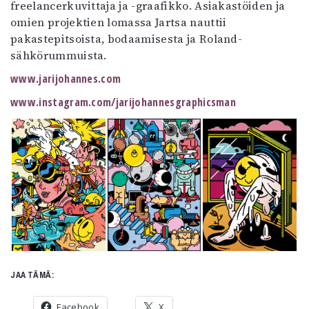
freelancerkuvittaja ja -graafikko. Asiakastöiden ja
Mediatiedot
omien projektien lomassa Jartsa nauttii
Kaltio ry
pakastepitsoista, bodaamisesta ja Roland-
sähkörummuista.
www.jarijohannes.com
www.instagram.com/jarijohannesgraphicsman
JAA TÄMÄ:
Facebook
X