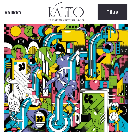
Tilaa
Valikko
Sulje
Kategoriat
Verkkoartikkeli
Teatteri
Tanssi
Tanssi
Sarjakuva
Sámegillii
Pääkirjoitus
Paperilehdestä
Oulu2026
Näyttelyt
Musiikki
Levyt
Kuvataide