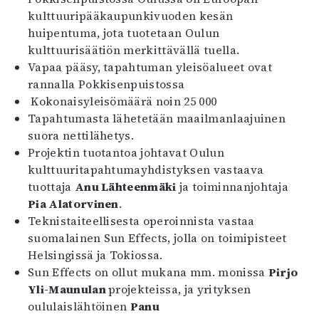
kulttuuripääkaupunkivuoden kesän
huipentuma, jota tuotetaan Oulun
kulttuurisäätiön merkittävällä tuella.
Vapaa pääsy, tapahtuman yleisöalueet ovat
rannalla Pokkisenpuistossa
Kokonaisyleisömäärä noin 25 000
Tapahtumasta lähetetään maailmanlaajuinen
suora nettilähetys.
Projektin tuotantoa johtavat Oulun
kulttuuritapahtumayhdistyksen vastaava
tuottaja
Anu Lähteenmäki
ja toiminnanjohtaja
Pia Alatorvinen
.
Teknistaiteellisesta operoinnista vastaa
suomalainen Sun Effects, jolla on toimipisteet
Helsingissä ja Tokiossa.
Sun Effects on ollut mukana mm. monissa
Pirjo
Yli-Maunulan
projekteissa, ja yrityksen
oululaislähtöinen
Panu