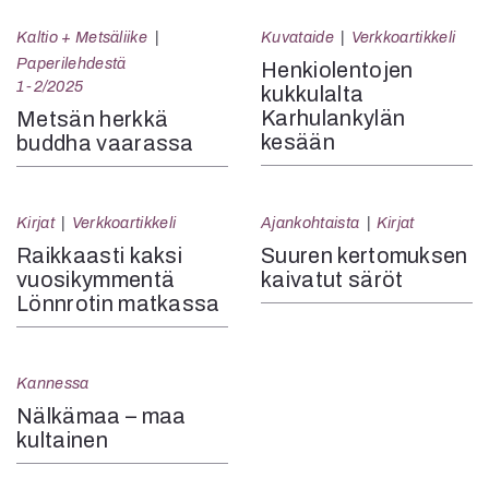
Kaltio + Metsäliike
Kuvataide
Verkkoartikkeli
Paperilehdestä
Henkiolentojen
1-2/2025
kukkulalta
Karhulankylän
Metsän herkkä
kesään
buddha vaarassa
Kirjat
Verkkoartikkeli
Ajankohtaista
Kirjat
Raikkaasti kaksi
Suuren kertomuksen
vuosikymmentä
kaivatut säröt
Lönnrotin matkassa
Kannessa
Nälkämaa – maa
kultainen