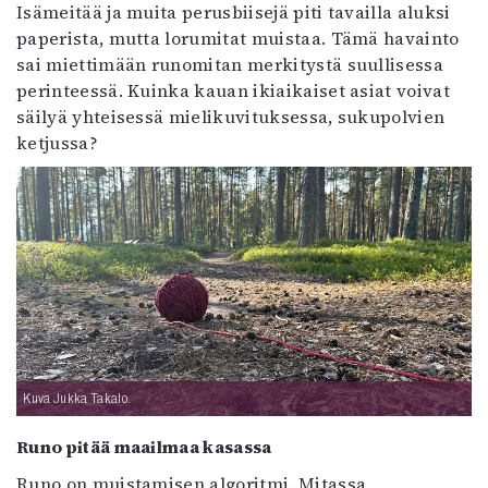
Isämeitää ja muita perusbiisejä piti tavailla aluksi
paperista, mutta lorumitat muistaa. Tämä havainto
sai miettimään runomitan merkitystä suullisessa
perinteessä. Kuinka kauan ikiaikaiset asiat voivat
säilyä yhteisessä mielikuvituksessa, sukupolvien
ketjussa?
Kuva Jukka Takalo.
Runo pitää maailmaa kasassa
Runo on muistamisen algoritmi. Mitassa,