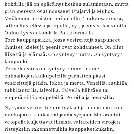
kohdilla jää on epäröinyt hetken sulamistaan, mutta
pian merestä ovat nousseet Utajärvi ja Muhos.
Myöhemmin suiston tori on ollut Turkansaaressa,
sitten Kastellissa ja lopulta, nyt, jo viisisataa vuotta
Oulun Lyseon kohdilla Pokkitörmällä.
Tori: kauppapaikka, jossa vesireittejä saapuneet
ihmiset, kielet ja geenit ovat kohdanneet. On ollut
liikettä ja elämää. On syntynyt uutta. On syntynyt
kaupunki.
Toimeliaisuus on syntynyt sinne, minne
entisaikojen kulkupeleillä parhaiten pääsi,
vesireittejä pitkin. Jokea ja merta. Veneillä, ruuhilla,
tukkilautoilla, laivoilla. Talvella hiihtäen tai
eloperäisillä vetopeleillä. Poroilla ja hevosilla.
Nykyään vesireittien risteykset ja niemennokkien
nuotiopaikat uhkaavat jäädä syrjään. Motoroidut
vetopelit kuljettavat ihmisiä valtateiden virtojen
risteyksiin rakennettuihin kauppakeskuksiin,