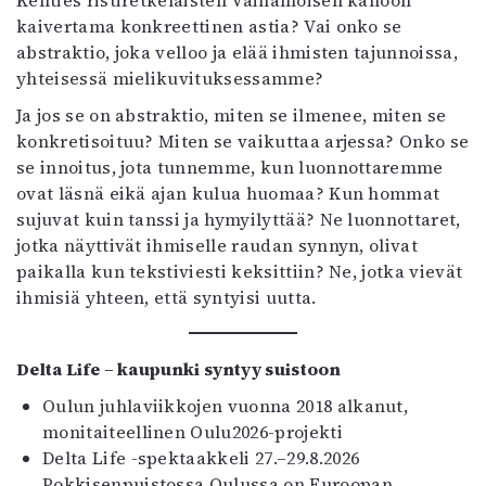
Kenties ristiretkeläisten Väinämöisen kalloon
kaivertama konkreettinen astia? Vai onko se
abstraktio, joka velloo ja elää ihmisten tajunnoissa,
yhteisessä mielikuvituksessamme?
Ja jos se on abstraktio, miten se ilmenee, miten se
konkretisoituu? Miten se vaikuttaa arjessa? Onko se
se innoitus, jota tunnemme, kun luonnottaremme
ovat läsnä eikä ajan kulua huomaa? Kun hommat
sujuvat kuin tanssi ja hymyilyttää? Ne luonnottaret,
jotka näyttivät ihmiselle raudan synnyn, olivat
paikalla kun tekstiviesti keksittiin? Ne, jotka vievät
ihmisiä yhteen, että syntyisi uutta.
Delta Life – kaupunki syntyy suistoon
Oulun juhlaviikkojen vuonna 2018 alkanut,
monitaiteellinen Oulu2026-projekti
Delta Life -spektaakkeli 27.–29.8.2026
Pokkisenpuistossa Oulussa on Euroopan