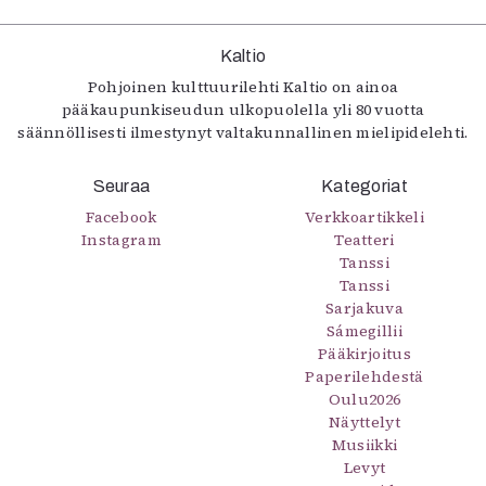
Kaltio
Pohjoinen kulttuurilehti Kaltio on ainoa
pääkaupunkiseudun ulkopuolella yli 80 vuotta
säännöllisesti ilmestynyt valtakunnallinen mielipidelehti.
Seuraa
Kategoriat
Facebook
Verkkoartikkeli
Instagram
Teatteri
Tanssi
Tanssi
Sarjakuva
Sámegillii
Pääkirjoitus
Paperilehdestä
Oulu2026
Näyttelyt
Musiikki
Levyt