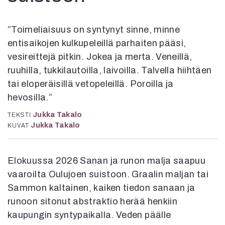
Kirjat
In English
Esitystaide
”Toimeliaisuus on syntynyt sinne, minne
Arkisto
entisaikojen kulkupeleillä parhaiten pääsi,
vesireittejä pitkin. Jokea ja merta. Veneillä,
Lehdet
ruuhilla, tukkilautoilla, laivoilla. Talvella hiihtäen
4/2026
tai eloperäisillä vetopeleillä. Poroilla ja
2–3/2026
hevosilla.”
1/2026
Jukka Takalo
TEKSTI
6/2025
Jukka Takalo
KUVAT
5/2025 saame
5/2025
Lehtiarkisto
Elokuussa 2026 Sanan ja runon malja saapuu
vaaroilta Oulujoen suistoon. Graalin maljan tai
Info
Sammon kaltainen, kaiken tiedon sanaan ja
Tilaus ja irtonumerot
runoon sitonut abstraktio herää henkiin
Yhteistyössä
kaupungin syntypaikalla. Veden päälle
Toimitus