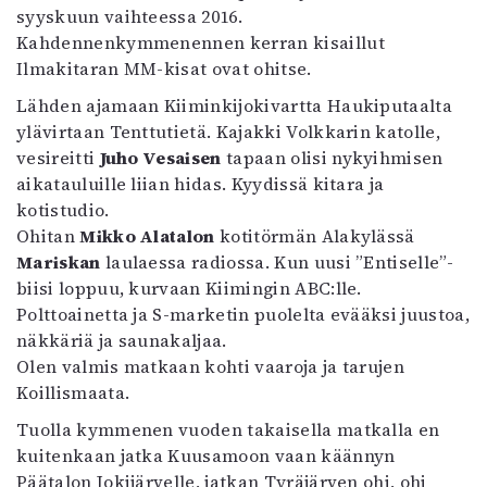
syyskuun vaihteessa 2016.
Kahdennenkymmenennen kerran kisaillut
Ilmakitaran MM-kisat ovat ohitse.
Lähden ajamaan Kiiminkijokivartta Haukiputaalta
ylävirtaan Tenttutietä. Kajakki Volkkarin katolle,
vesireitti
Juho Vesaisen
tapaan olisi nykyihmisen
aikatauluille liian hidas. Kyydissä kitara ja
kotistudio.
Ohitan
Mikko Alatalon
kotitörmän Alakylässä
Mariskan
laulaessa radiossa. Kun uusi ”Entiselle”-
biisi loppuu, kurvaan Kiimingin ABC:lle.
Polttoainetta ja S-marketin puolelta evääksi juustoa,
näkkäriä ja saunakaljaa.
Olen valmis matkaan kohti vaaroja ja tarujen
Koillismaata.
Tuolla kymmenen vuoden takaisella matkalla en
kuitenkaan jatka Kuusamoon vaan käännyn
Päätalon Jokijärvelle, jatkan Tyräjärven ohi, ohi