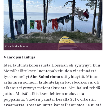
Kuva Jukka Takalo.
Vaarojen lauluja
Idea lauluntekoreissusta Hossaan oli syntynyt, kun
Metsähallituksen luontopalveluiden viestinnässä
työskennellyt
Sini Salmirinne
otti yhteyttä. Minun
artistinen someni, lauluntekijän Facebook-sivu, oli
alkanut täyttynyt melontakuvista. Sini halusi tehdä
juttua Metsähallituksen lehteen melovasta
popparista. Vuoden päästä, kesällä 2017, oltaisiin
avaamassa Hossaan uutta kansallispuistoa, ja niistä