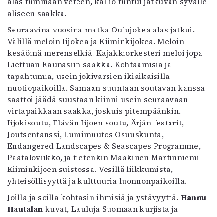
alas tummaan veteen, kallio tuntui jatkuvan syvälle
aliseen saakka.
Seuraavina vuosina matka Oulujokea alas jatkui.
Välillä meloin Iijokea ja Kiiminkijokea. Meloin
kesäöinä merenselkiä. Kajakkiorkesteri meloi jopa
Liettuan Kaunasiin saakka. Kohtaamisia ja
tapahtumia, usein jokivarsien ikiaikaisilla
nuotiopaikoilla. Samaan suuntaan soutavan kanssa
saattoi jäädä suustaan kiinni usein seuraavaan
virtapaikkaan saakka, joskuis pitempäänkin.
Iijokisoutu, Elävän Iijoen soutu, Ärjän festarit,
Joutsentanssi, Lumimuutos Osuuskunta,
Endangered Landscapes & Seascapes Programme,
Päätaloviikko, ja tietenkin Maakinen Martinniemi
Kiiminkijoen suistossa. Vesillä liikkumista,
yhteisöllisyyttä ja kulttuuria luonnonpaikoilla.
Joilla ja soilla kohtasin ihmisiä ja ystävyyttä.
Hannu
Hautalan
kuvat, Lauluja Suomaan kurjista ja