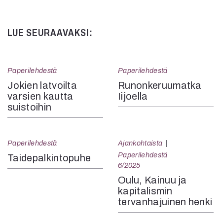
Kommentit on suljettu.
LUE SEURAAVAKSI:
Paperilehdestä
Paperilehdestä
Jokien latvoilta
Runonkeruumatka
varsien kautta
Iijoella
suistoihin
Paperilehdestä
Ajankohtaista
Paperilehdestä
Taidepalkintopuhe
6/2025
Oulu, Kainuu ja
kapitalismin
tervanhajuinen henki