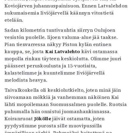
Koviojärven juhannuspainisuon. Ennen Latvalehdon
sukumaisemia Iiviöjärvellä käännyn vitostietä
etelään.
Sadan kilometrin tuntivauhtia siirryn Oulujoen
vesistön puolelle. Iijoen valuma-alue jää taakse.
Pian tienvarressa näkyy Piston kylän entinen
kauppa, se, josta
Kai Latvalehto
kävi ostamassa
mopolla rinkan täyteen keskiolutta. Olimme juuri
päässeet peruskoulusta ja 15-vuotiaita,
kalastelimme ja kuuntelimme Iiviöjärvellä
melodista heavya.
Taivalkoskella oli keskiolutkielto, joten minä jäin
siivoamaan mökkiä ja vanhemman näköinen Kai
lähti mopoilemaan Suomussalmen puolelle. Ruotsia
puhumalla hän onnistui juomanhankinnassa.
Koiranruoat
Jökölle
jäivät ostamatta, joten
pyydystimme purosta sille muovipussilla
ämpärillisen särkiä. Pehmeäksi keitettynä ne