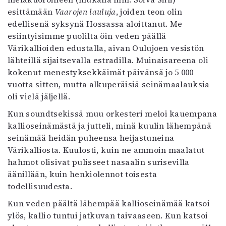
esittämään
Vaarojen lauluja
, joiden teon olin
edellisenä syksynä Hossassa aloittanut. Me
esiintyisimme puolilta öin veden päällä
Värikallioiden edustalla, aivan Oulujoen vesistön
lähteillä sijaitsevalla estradilla. Muinaisareena oli
kokenut menestyksekkäimät päivänsä jo 5 000
vuotta sitten, mutta alkuperäisiä seinämaalauksia
oli vielä jäljellä.
Kun soundtsekissä muu orkesteri meloi kauempana
kallioseinämästä ja jutteli, minä kuulin lähempänä
seinämää heidän puheensa heijastuneina
Värikalliosta. Kuulosti, kuin ne ammoin maalatut
hahmot olisivat pulisseet nasaalin surisevilla
äänillään, kuin henkiolennot toisesta
todellisuudesta.
Kun veden päältä lähempää kallioseinämää katsoi
ylös, kallio tuntui jatkuvan taivaaseen. Kun katsoi