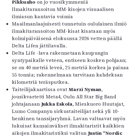
Pikkuaho
on jo vuosikymmeniä
Ilmakitaransoiton MM-kisojen visuaalisen
ilmiasun kantavia voimia
Maailmanlaajuisesti tunnetuin oululainen ilmiö
ilmakitaransoiton MM-kisat kisataan myös
kolmipäiväisenä elokuussa 2026 vetten päällä
Delta Lifen jättilavalla.
Delta Life -lava rakennetaan kaupungin
syntypaikalle veteen, entiseen kosken pohjaan;
se on 40 metriä leveä, 25 metriä korkea ja painaa
55 tonnia; rakennelmaan tarvitaan kahdeksan
kilometriä teräsputkea.
Taiteilijakaartissa ovat
Marzi Nyman
,
jousikvartetti Meta4, Oulu All Star Big Band
johtajanaan
Jukka Eskola
, Mieskuoro Huutajat,
Lumo Companyn sirkustaiteilijat sekä yli 10-
henkinen tanssijaryhmä. Lavan valtaavat myös
lukuisat kansainväliset ilmakitaristit kaikkien
aikojen ilmakitaristiksi valitun
Justin ”Nordic