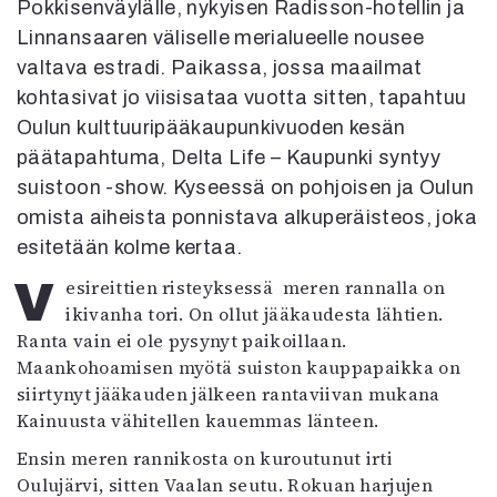
Pokkisenväylälle, nykyisen Radisson-hotellin ja
Mediatiedot
Linnansaaren väliselle merialueelle nousee
Kaltio ry
valtava estradi. Paikassa, jossa maailmat
kohtasivat jo viisisataa vuotta sitten, tapahtuu
Oulun kulttuuripääkaupunkivuoden kesän
päätapahtuma, Delta Life – Kaupunki syntyy
suistoon -show. Kyseessä on pohjoisen ja Oulun
omista aiheista ponnistava alkuperäisteos, joka
esitetään kolme kertaa.
Vesireittien risteyksessä meren rannalla on
ikivanha tori. On ollut jääkaudesta lähtien.
Ranta vain ei ole pysynyt paikoillaan.
Maankohoamisen myötä suiston kauppapaikka on
siirtynyt jääkauden jälkeen rantaviivan mukana
Kainuusta vähitellen kauemmas länteen.
Ensin meren rannikosta on kuroutunut irti
Oulujärvi, sitten Vaalan seutu. Rokuan harjujen