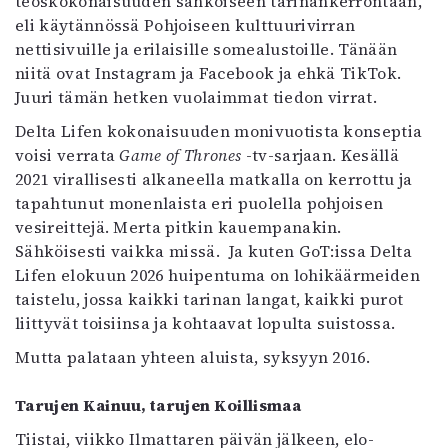
teoskokonaisuuden sähköiseen tarinankerrontaan,
eli käytännössä Pohjoiseen kulttuurivirran
nettisivuille ja erilaisille somealustoille. Tänään
niitä ovat Instagram ja Facebook ja ehkä TikTok.
Juuri tämän hetken vuolaimmat tiedon virrat.
Delta Lifen kokonaisuuden monivuotista konseptia
voisi verrata
Game of Thrones
-tv-sarjaan. Kesällä
2021 virallisesti alkaneella matkalla on kerrottu ja
tapahtunut monenlaista eri puolella pohjoisen
vesireittejä. Merta pitkin kauempanakin.
Sähköisesti vaikka missä. Ja kuten GoT:issa Delta
Lifen elokuun 2026 huipentuma on lohikäärmeiden
taistelu, jossa kaikki tarinan langat, kaikki purot
liittyvät toisiinsa ja kohtaavat lopulta suistossa.
Mutta palataan yhteen aluista, syksyyn 2016.
Tarujen Kainuu, tarujen Koillismaa
Tiistai, viikko Ilmattaren päivän jälkeen, elo-