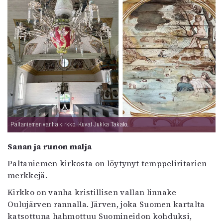
Paltaniemen vanha kirkko. Kuvat Jukka Takalo.
Sanan ja runon malja
Paltaniemen kirkosta on löytynyt temppeliritarien
merkkejä.
Kirkko on vanha kristillisen vallan linnake
Oulujärven rannalla. Järven, joka Suomen kartalta
katsottuna hahmottuu Suomineidon kohduksi,