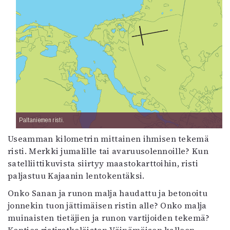
Paltaniemen risti.
Useamman kilometrin mittainen ihmisen tekemä
risti. Merkki jumalille tai avaruusolennoille? Kun
satelliittikuvista siirtyy maastokarttoihin, risti
paljastuu Kajaanin lentokentäksi.
Onko Sanan ja runon malja haudattu ja betonoitu
jonnekin tuon jättimäisen ristin alle? Onko malja
muinaisten tietäjien ja runon vartijoiden tekemä?