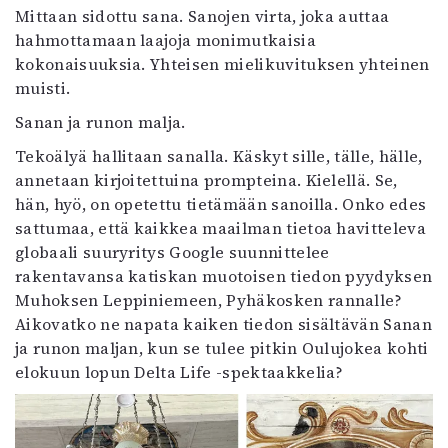
Mittaan sidottu sana. Sanojen virta, joka auttaa
hahmottamaan laajoja monimutkaisia
kokonaisuuksia. Yhteisen mielikuvituksen yhteinen
muisti.
Sanan ja runon malja.
Tekoälyä hallitaan sanalla. Käskyt sille, tälle, hälle,
annetaan kirjoitettuina prompteina. Kielellä. Se,
hän, hyö, on opetettu tietämään sanoilla. Onko edes
sattumaa, että kaikkea maailman tietoa havitteleva
globaali suuryritys Google suunnittelee
rakentavansa katiskan muotoisen tiedon pyydyksen
Muhoksen Leppiniemeen, Pyhäkosken rannalle?
Aikovatko ne napata kaiken tiedon sisältävän Sanan
ja runon maljan, kun se tulee pitkin Oulujokea kohti
elokuun lopun Delta Life -spektaakkelia?