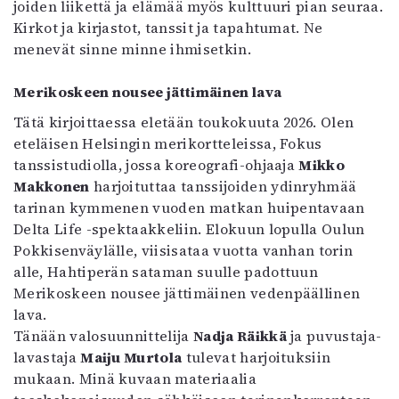
joiden liikettä ja elämää myös kulttuuri pian seuraa.
Kirkot ja kirjastot, tanssit ja tapahtumat. Ne
menevät sinne minne ihmisetkin.
Merikoskeen nousee jättimäinen lava
Tätä kirjoittaessa eletään toukokuuta 2026. Olen
eteläisen Helsingin merikortteleissa, Fokus
tanssistudiolla, jossa koreografi-ohjaaja
Mikko
Makkonen
harjoituttaa tanssijoiden ydinryhmää
tarinan kymmenen vuoden matkan huipentavaan
Delta Life -spektaakkeliin. Elokuun lopulla Oulun
Pokkisenväylälle, viisisataa vuotta vanhan torin
alle, Hahtiperän sataman suulle padottuun
Merikoskeen nousee jättimäinen vedenpäällinen
lava.
Tänään valosuunnittelija
Nadja Räikkä
ja puvustaja-
lavastaja
Maiju Murtola
tulevat harjoituksiin
mukaan. Minä kuvaan materiaalia