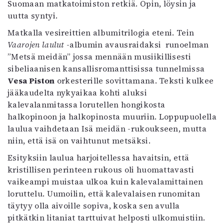
Suomaan matkatoimiston retkiä. Opin, löysin ja
uutta syntyi.
Matkalla vesireittien albumitrilogia eteni. Tein
Vaarojen laulut
-albumin avausraidaksi runoelman
”Metsä meidän” jossa mennään musiikillisesti
sibeliaanisen kansallisromanttisissa tunnelmissa
Vesa Piston
orkesterille sovittamana. Teksti kulkee
jääkaudelta nykyaikaa kohti aluksi
kalevalanmitassa lorutellen hongikosta
halkopinoon ja halkopinosta muuriin. Loppupuolella
laulua vaihdetaan Isä meidän -rukoukseen, mutta
niin, että isä on vaihtunut metsäksi.
Esityksiin laulua harjoitellessa havaitsin, että
kristillisen perinteen rukous oli huomattavasti
vaikeampi muistaa ulkoa kuin kalevalamittainen
loruttelu. Uumoilin, että kalevalaisen runomitan
täytyy olla aivoille sopiva, koska sen avulla
pitkätkin litaniat tarttuivat helposti ulkomuistiin.