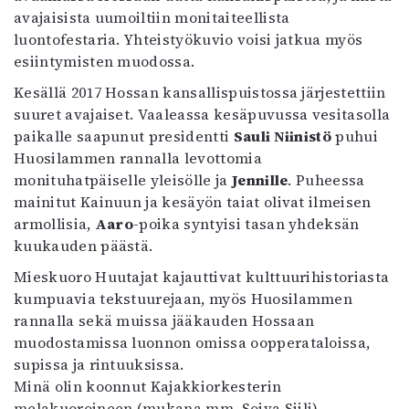
avajaisista uumoiltiin monitaiteellista
luontofestaria. Yhteistyökuvio voisi jatkua myös
esiintymisten muodossa.
Kesällä 2017 Hossan kansallispuistossa järjestettiin
suuret avajaiset. Vaaleassa kesäpuvussa vesitasolla
paikalle saapunut presidentti
Sauli Niinistö
puhui
Huosilammen rannalla levottomia
monituhatpäiselle yleisölle ja
Jennille
. Puheessa
mainitut Kainuun ja kesäyön taiat olivat ilmeisen
armollisia,
Aaro
-poika syntyisi tasan yhdeksän
kuukauden päästä.
Mieskuoro Huutajat kajauttivat kulttuurihistoriasta
kumpuavia tekstuurejaan, myös Huosilammen
rannalla sekä muissa jääkauden Hossaan
muodostamissa luonnon omissa oopperataloissa,
supissa ja rintuuksissa.
Minä olin koonnut Kajakkiorkesterin
melakuoroineen (mukana mm. Soiva Siili)