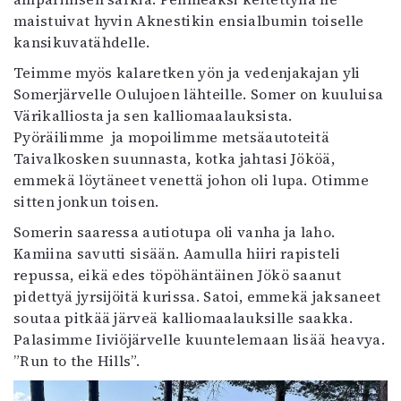
maistuivat hyvin Aknestikin ensialbumin toiselle
kansikuvatähdelle.
Teimme myös kalaretken yön ja vedenjakajan yli
Somerjärvelle Oulujoen lähteille. Somer on kuuluisa
Värikalliosta ja sen kalliomaalauksista.
Pyöräilimme ja mopoilimme metsäautoteitä
Taivalkosken suunnasta, kotka jahtasi Jököä,
emmekä löytäneet venettä johon oli lupa. Otimme
sitten jonkun toisen.
Somerin saaressa autiotupa oli vanha ja laho.
Kamiina savutti sisään. Aamulla hiiri rapisteli
repussa, eikä edes töpöhäntäinen Jökö saanut
pidettyä jyrsijöitä kurissa. Satoi, emmekä jaksaneet
soutaa pitkää järveä kalliomaalauksille saakka.
Palasimme Iiviöjärvelle kuuntelemaan lisää heavya.
”Run to the Hills”.