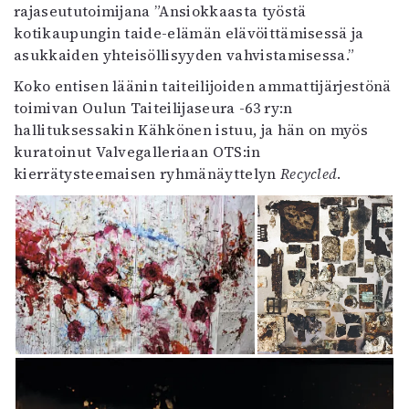
rajaseututoimijana ”Ansiokkaasta työstä
kotikaupungin taide-elämän elävöittämisessä ja
asukkaiden yhteisöllisyyden vahvistamisessa.”
Koko entisen läänin taiteilijoiden ammattijärjestönä
toimivan Oulun Taiteilijaseura -63 ry:n
hallituksessakin Kähkönen istuu, ja hän on myös
kuratoinut Valvegalleriaan OTS:in
kierrätysteemaisen ryhmänäyttelyn
Recycled
.