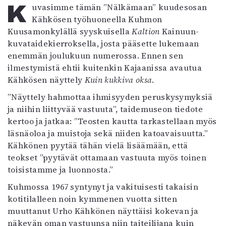
Kirjat
Kuvasimme tämän ”Nälkämaan” kuudesosan
In English
Kähkösen työhuoneella Kuhmon
Esitystaide
Kuusamonkylällä syyskuisella
Kaltion
Kainuun-
Arkisto
kuvataidekierroksella, josta pääsette lukemaan
enemmän joulukuun numerossa. Ennen sen
Lehdet
ilmestymistä ehtii kuitenkin Kajaanissa avautua
Kähkösen näyttely
Kuin kukkiva oksa
.
4/2026
2–3/2026
”Näyttely hahmottaa ihmisyyden peruskysymyksiä
1/2026
ja niihin liittyvää vastuuta”, taidemuseon tiedote
6/2025
kertoo ja jatkaa: ”Teosten kautta tarkastellaan myös
5/2025 saame
läsnäoloa ja muistoja sekä niiden katoavaisuutta.”
5/2025
Kähkönen pyytää tähän vielä lisäämään, että
Lehtiarkisto
teokset ”pyytävät ottamaan vastuuta myös toinen
toisistamme ja luonnosta.”
Info
Kuhmossa 1967 syntynyt ja vakituisesti takaisin
kotitilalleen noin kymmenen vuotta sitten
Tilaus ja irtonumerot
muuttanut Urho Kähkönen näyttäisi kokevan ja
Yhteistyössä
näkevän oman vastuunsa niin taiteilijana kuin
Toimitus