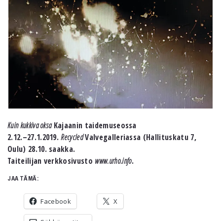
Kuin kukkiva oksa
Kajaanin taidemuseossa
2.12.–27.1.2019.
Recycled
Valvegalleriassa (Hallituskatu 7,
Oulu) 28.10. saakka.
Taiteilijan verkkosivusto
www.urho.info
.
JAA TÄMÄ:
Facebook
X