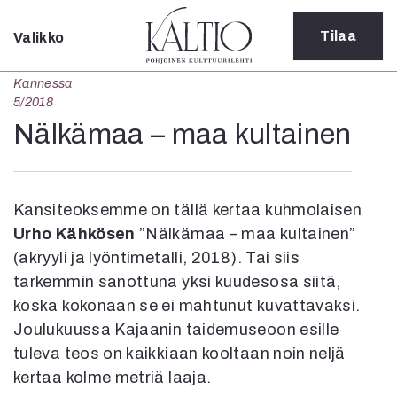
Tilaa
Valikko
Sulje
Kannessa
Kategoriat
5/2018
Verkkoartikkeli
Nälkämaa – maa kultainen
Teatteri
Tanssi
Tanssi
Kansiteoksemme on tällä kertaa kuhmolaisen
Sarjakuva
Sámegillii
Urho Kähkösen
”Nälkämaa – maa kultainen”
Pääkirjoitus
(akryyli ja lyöntimetalli, 2018). Tai siis
Paperilehdestä
tarkemmin sanottuna yksi kuudesosa siitä,
Oulu2026
koska kokonaan se ei mahtunut kuvattavaksi.
Näyttelyt
Joulukuussa Kajaanin taidemuseoon esille
Musiikki
tuleva teos on kaikkiaan kooltaan noin neljä
Levyt
kertaa kolme metriä laaja.
Kuvataide