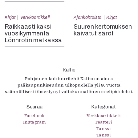
Kirjat
Verkkoartikkeli
Ajankohtaista
Kirjat
Raikkaasti kaksi
Suuren kertomuksen
vuosikymmentä
kaivatut säröt
Lönnrotin matkassa
Kaltio
Pohjoinen kulttuurilehti Kaltio on ainoa
pääkaupunkiseudun ulkopuolella yli 80 vuotta
säännöllisesti ilmestynyt valtakunnallinen mielipidelehti.
Seuraa
Kategoriat
Facebook
Verkkoartikkeli
Instagram
Teatteri
Tanssi
Tanssi