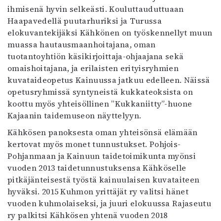
ihmisenä hyvin selkeästi. Kouluttauduttuaan
Mediatiedot
Haapavedellä puutarhuriksi ja Turussa
Kaltio ry
elokuvantekijäksi Kähkönen on työskennellyt muun
muassa hautausmaanhoitajana, oman
tuotantoyhtiön käsikirjoittaja-ohjaajana sekä
omaishoitajana, ja erilaisten erityisryhmien
kuvataideopetus Kainuussa jatkuu edelleen. Näissä
opetusryhmissä syntyneistä kukkateoksista on
koottu myös yhteisöllinen ”Kukkaniitty”-huone
Kajaanin taidemuseon näyttelyyn.
Kähkösen panoksesta oman yhteisönsä elämään
kertovat myös monet tunnustukset. Pohjois-
Pohjanmaan ja Kainuun taidetoimikunta myönsi
vuoden 2013 taidetunnustuksensa Kähköselle
pitkäjänteisestä työstä kainuulaisen kuvataiteen
hyväksi. 2015 Kuhmon yrittäjät ry valitsi hänet
vuoden kuhmolaiseksi, ja juuri elokuussa Rajaseutu
ry palkitsi Kähkösen yhtenä vuoden 2018