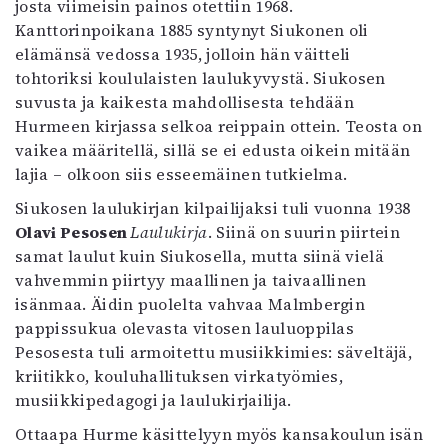
josta viimeisin painos otettiin 1968.
Kirjat
Kanttorinpoikana 1885 syntynyt Siukonen oli
In English
elämänsä vedossa 1935, jolloin hän väitteli
Esitystaide
tohtoriksi koululaisten laulukyvystä. Siukosen
Arkisto
suvusta ja kaikesta mahdollisesta tehdään
Hurmeen kirjassa selkoa reippain ottein. Teosta on
Lehdet
vaikea määritellä, sillä se ei edusta oikein mitään
4/2026
lajia – olkoon siis esseemäinen tutkielma.
2–3/2026
Siukosen laulukirjan kilpailijaksi tuli vuonna 1938
1/2026
Olavi Pesosen
Laulukirja
. Siinä on suurin piirtein
6/2025
samat laulut kuin Siukosella, mutta siinä vielä
5/2025 saame
vahvemmin piirtyy maallinen ja taivaallinen
5/2025
isänmaa. Äidin puolelta vahvaa Malmbergin
Lehtiarkisto
pappissukua olevasta vitosen lauluoppilas
Pesosesta tuli armoitettu musiikkimies: säveltäjä,
Info
kriitikko, kouluhallituksen virkatyömies,
Tilaus ja irtonumerot
musiikkipedagogi ja laulukirjailija.
Yhteistyössä
Ottaapa Hurme käsittelyyn myös kansakoulun isän
Toimitus