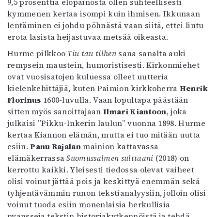
9,5 prosenttia elopainosta ollen suhteellisesti
kymmenen kertaa isompi kuin ihmisen. Ikkunaan
lentäminen ei johdu pöhnästä vaan siitä, ettei lintu
erota lasista heijastuvaa metsää oikeasta.
Hurme pilkkoo
Tiu tau tilhen
sana sanalta auki
rempsein maustein, humoristisesti. Kirkonmiehet
ovat vuosisatojen kuluessa olleet uutteria
kielenkehittäjiä, kuten Paimion kirkkoherra
Henrik
Florinus
1600-luvulla. Vaan lopultapa päästään
sitten myös sanoittajaan
Ilmari Kiantoon
, joka
julkaisi ”Pikku-Inkerin laulun” vuonna 1898. Hurme
kertaa Kiannon elämän, mutta ei tuo mitään uutta
esiin.
Panu Rajalan
mainion kattavassa
elämäkerrassa
Suomussalmen sulttaani
(2018) on
kerrottu kaikki. Yleisesti tiedossa olevat vaiheet
olisi voinut jättää pois ja keskittyä enemmän sekä
tyhjentävämmin runon tekstianalyysiin, jolloin olisi
voinut tuoda esiin monenlaisia herkullisia
nyansseja tekstin historiakytkennöistä ja tehdä