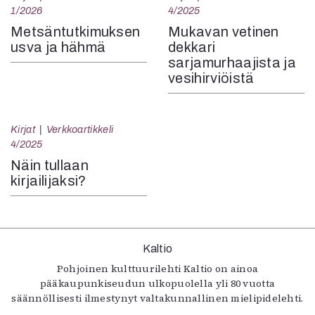
1/2026
4/2025
Metsäntutkimuksen
Mukavan vetinen
usva ja hähmä
dekkari
sarjamurhaajista ja
vesihirviöistä
Kirjat
Verkkoartikkeli
4/2025
Näin tullaan
kirjailijaksi?
Kaltio
Pohjoinen kulttuurilehti Kaltio on ainoa
pääkaupunkiseudun ulkopuolella yli 80 vuotta
säännöllisesti ilmestynyt valtakunnallinen mielipidelehti.