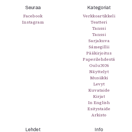
Seuraa
Kategoriat
Facebook
Verkkoartikkeli
Instagram
Teatteri
Tanssi
Tanssi
Sarjakuva
Sámegillii
Pääkirjoitus
Paperilehdestä
Oulu2026
Näyttelyt
Musiikki
Levyt
Kuvataide
Kirjat
In English
Esitystaide
Arkisto
Lehdet
Info