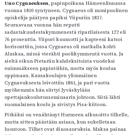
Uno Cygnaeuksen
, papinpoikana Hämeenlinnassa
Mediatiedot
vuonna 1810 syntyneen. Cygnaeus oli monipuolinen
Kaltio ry
opiskelija päätyen papiksi Viipuriin 1837.
Seuraavana vuonna hän reputti
sadastakuudestakymmenestä riparilaisesta 122 eli
76 prosenttia. Viipuri kuumotti ja kapteeni katsoi
horisonttiin, jossa Cygnaeus oli matkalla kohti
Alaskaa, missä vierähti puolikymmentä vuotta. Ja
sieltä eikun Pietariin kahdeksitoista vuodeksi
enimmäkseen papintöihin, mutta myös koulua
oppimaan. Kansakoulujen ylimmäinen
Cygnaeuksesta leivottiin 1861, ja pari vuotta
myöhemmin hän siirtyi Jyväskylään
opettajankoulutusseminaarin johtoon. Siitä lähti
suomalainen koulu ja sivistys Pisa-kiitoon.
Pitkäksi on venähtänyt Hurmeen alkusoitto tilhelle,
mutta sitten päästään asiaan, kun sukelletaan
luontoon. Tilhet ovat dinosauruksia. Maksa painaa