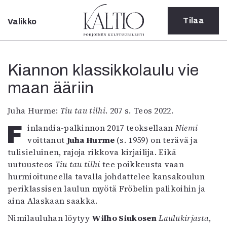
Tilaa
Valikko
Sulje
Kategoriat
Kiannon klassikkolaulu vie
Verkkoartikkeli
maan ääriin
Teatteri
Tanssi
Tanssi
Juha Hurme:
Tiu tau tilhi
. 207 s. Teos 2022.
Sarjakuva
Finlandia-palkinnon 2017 teoksellaan
Niemi
Sámegillii
voittanut
Juha Hurme
(s. 1959) on terävä ja
Pääkirjoitus
tulisieluinen, rajoja rikkova kirjailija. Eikä
Paperilehdestä
uutuusteos
Tiu tau tilhi
tee poikkeusta vaan
Oulu2026
hurmioituneella tavalla johdattelee kansakoulun
Näyttelyt
periklassisen laulun myötä Fröbelin palikoihin ja
Musiikki
aina Alaskaan saakka.
Levyt
Nimilauluhan löytyy
Wilho Siukosen
Laulukirjasta
,
Kuvataide