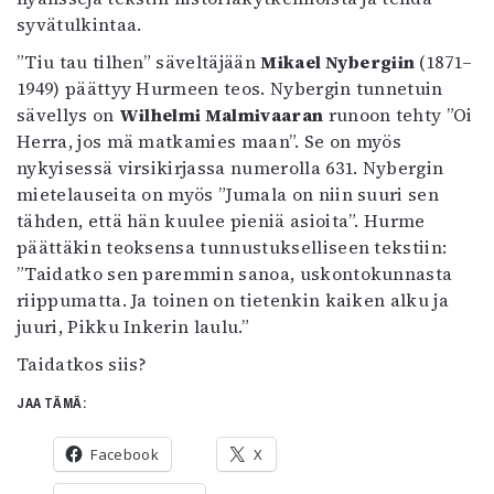
syvätulkintaa.
”Tiu tau tilhen” säveltäjään
Mikael Nybergiin
(1871–
1949) päättyy Hurmeen teos. Nybergin tunnetuin
sävellys on
Wilhelmi Malmivaaran
runoon tehty ”Oi
Herra, jos mä matkamies maan”. Se on myös
nykyisessä virsikirjassa numerolla 631. Nybergin
mietelauseita on myös ”Jumala on niin suuri sen
tähden, että hän kuulee pieniä asioita”. Hurme
päättäkin teoksensa tunnustukselliseen tekstiin:
”Taidatko sen paremmin sanoa, uskontokunnasta
riippumatta. Ja toinen on tietenkin kaiken alku ja
juuri, Pikku Inkerin laulu.”
Taidatkos siis?
JAA TÄMÄ:
Facebook
X