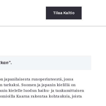
Tilaa
Kaltio
a
rot
ssä
s
atkan”
.
dot
y
n japanilaisesta runoperinteestä, jossa
 tarkaksi. Suomen ja japanin kielillä on
nin kielelle luodun haiku- ja tankamittaisen
mioilla Kaarna rakentaa kohtauksia, joista