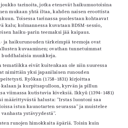
 joukko tarinoita, jotka etenevät haikumuotoisina
men mukaan yhtä iltaa, kahden naisen eroottista
hkuun. Toisessa tarinassa puolestaan kohtaavat
vä kalu; kolmannessa kuvataan BDSM-sessio,
meisen haiku-parin teemaksi jää kaipaus.
a- ja haikurunouden tärkeimpiä teemoja ovat
ivallusten kuvaaminen; ovathan tunnetuimmat
buddhalaisia munkkeja.
 tematiikka eivät kuitenkaan ole niin suuressa
ovat nimittäin yksi japanilaisen runouden
itetysti. Ryôkan (1758–1831) kirjoittaa
alaan ja kurpitsapulloon, kyrvän ja pillun
nsa viimassa kutistuvia kiveksiä. Ikkyû (1394–1481)
i määrittyvästä halusta: ”Irstas luontoni saa
oissa istun kaunotarten seurassa” ja muistelee
n vanhasta ystävyydestä”.
sten runojen himokkaita äpäriä. Toisin kuin