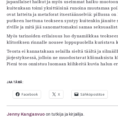
japanilaiset haikut ja myös useimmat haiku-muotoon 
kuitenkaan toimi yksittäisinä runoina muutamaa poik
ovat latteita ja metaforat itsestäänselviä: pillussa 
putkeen luettuna teokseen syntyy kuitenkin jännite 
riville ja mitä jää sanomattomaksi samaa seksuaalis
Myös tarinoiden erilaisuus luo dynamiikkaa teokseen.
klitoriksen rinnalle nousee loppupuolella kuristava
Teosta ei kannatakaan selailla sieltä täältä ja silmäi
järjestyksessä, jolloin ne muodostavat kliimaksista
Pieni teos onnistuu luomaan kiihkeitä kuvia halun e
JAA TÄMÄ:
Facebook
X
Sähköpostitse
Jenny Kangasvuo
on tutkija ja kirjailija.