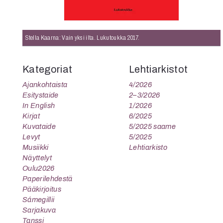
K
I
Stella Kaarna: Vain yksi ilta. Lukutoukka 2017.
E
Kategoriat
Lehtiarkistot
Ajankohtaista
4/2026
Esitystaide
2–3/2026
In English
1/2026
Kirjat
6/2025
Kuvataide
5/2025 saame
Levyt
5/2025
Musiikki
Lehtiarkisto
Näyttelyt
Oulu2026
Paperilehdestä
Pääkirjoitus
Sámegillii
Sarjakuva
Tanssi