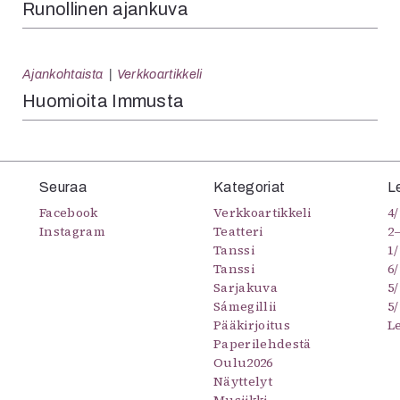
Runollinen ajankuva
Ajankohtaista
Verkkoartikkeli
Huomioita Immusta
Seuraa
Kategoriat
L
Facebook
Verkkoartikkeli
4/
Instagram
Teatteri
2
Tanssi
1/
Tanssi
6/
Sarjakuva
5
Sámegillii
5/
Pääkirjoitus
L
Paperilehdestä
Oulu2026
Näyttelyt