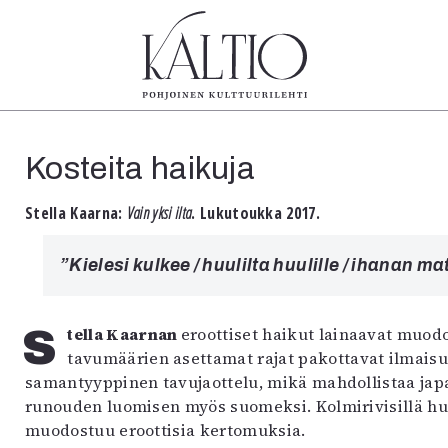
tegoriat
Lehdet
Info
Kosteita haikuja
koartikkeli
4/2026
Tilaus j
Teatteri
2–3/2026
irtonume
Stella Kaarna:
Vain yksi ilta
. Lukutoukka 2017.
Tanssi
1/2026
Yhteistyö
Tanssi
6/2025
Toimitu
”Kielesi kulkee / huulilta huulille / ihanan m
arjakuva
5/2025 saame
Mediatie
ámegillii
5/2025
Kaltio r
äkirjoitus
Lehtiarkisto
Stella Kaarnan
eroottiset haikut lainaavat muodo
erilehdestä
tavumäärien asettamat rajat pakottavat ilmaisun
Oulu2026
samantyyppinen tavujaottelu, mikä mahdollistaa japa
Näyttelyt
runouden luomisen myös suomeksi. Kolmirivisillä huo
Musiikki
muodostuu eroottisia kertomuksia.
Levyt