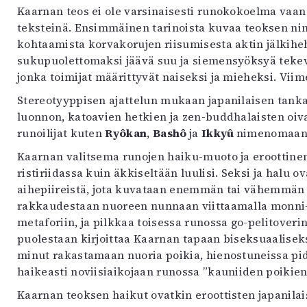
uvataide
Kaarnan teos ei ole varsinaisesti runokokoelma vaan
Kirjat
teksteinä. Ensimmäinen tarinoista kuvaa teoksen ni
n English
kohtaamista korvakorujen riisumisesta aktin jälkihe
sitystaide
sukupuolettomaksi jäävä suu ja siemensyöksyä teke
Arkisto
jonka toimijat määrittyvät naiseksi ja mieheksi. Vii
Stereotyyppisen ajattelun mukaan japanilaisen tank
luonnon, katoavien hetkien ja zen-buddhalaisten o
runoilijat kuten
Ryôkan
,
Bashô
ja
Ikkyû
nimenomaan 
Kaarnan valitsema runojen haiku-muoto ja eroottinen
ristiriidassa kuin äkkiseltään luulisi. Seksi ja halu 
aihepiireistä, jota kuvataan enemmän tai vähemmän pe
rakkaudestaan nuoreen nunnaan viittaamalla monni-k
metaforiin, ja pilkkaa toisessa runossa go-pelitoveri
puolestaan kirjoittaa Kaarnan tapaan biseksuaaliseks
minut rakastamaan nuoria poikia, hienostuneissa pid
haikeasti noviisiaikojaan runossa ”kauniiden poikie
Kaarnan teoksen haikut ovatkin eroottisten japanilai