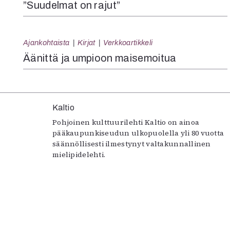
”Suudelmat on rajut”
Ajankohtaista
Kirjat
Verkkoartikkeli
Äänittä ja umpioon maisemoitua
Kaltio
Pohjoinen kulttuurilehti Kaltio on ainoa
pääkaupunkiseudun ulkopuolella yli 80 vuotta
säännöllisesti ilmestynyt valtakunnallinen
mielipidelehti.