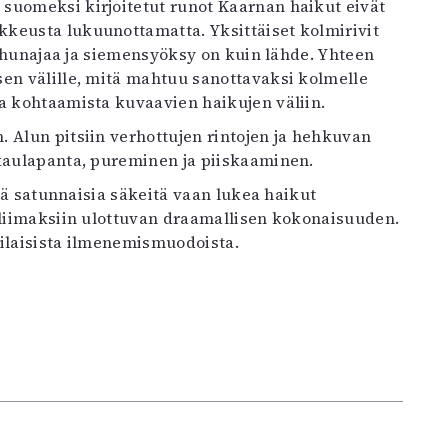
suomeksi kirjoitetut runot Kaarnan haikut eivät
keusta lukuunottamatta. Yksittäiset kolmirivit
on hunajaa ja siemensyöksy on kuin lähde. Yhteen
sen välille, mitä mahtuu sanottavaksi kolmelle
ta kohtaamista kuvaavien haikujen väliin.
 Alun pitsiin verhottujen rintojen ja hehkuvan
 kaulapanta, pureminen ja piiskaaminen.
llä satunnaisia säkeitä vaan lukea haikut
 kliimaksiin ulottuvan draamallisen kokonaisuuden.
rilaisista ilmenemismuodoista.