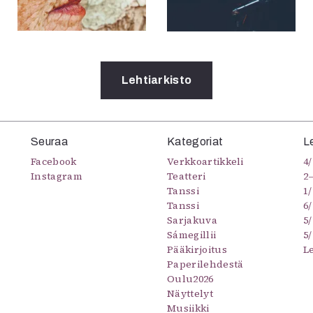
Lehtiarkisto
Seuraa
Kategoriat
L
Facebook
Verkkoartikkeli
4/
Instagram
Teatteri
2
Tanssi
1/
Tanssi
6/
Sarjakuva
5
Sámegillii
5/
Pääkirjoitus
L
Paperilehdestä
Oulu2026
Näyttelyt
Musiikki