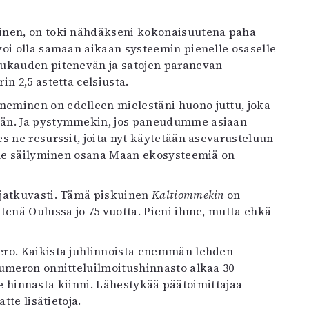
inen, on toki nähdäkseni kokonaisuutena paha
voi olla samaan aikaan systeemin pienelle osaselle
vukauden pitenevän ja satojen paranevan
n 2,5 astetta celsiusta.
eminen on edelleen mielestäni huono juttu, joka
ään. Ja pystymmekin, jos paneudumme asiaan
s ne resurssit, joita nyt käytetään asevarusteluun
imme säilyminen osana Maan ekosysteemiä on
 jatkuvasti. Tämä piskuinen
Kaltiommekin
on
tenä Oulussa jo 75 vuotta. Pieni ihme, mutta ehkä
ero. Kaikista juhlinnoista enemmän lehden
numeron onnitteluilmoitushinnasto alkaa 30
lle hinnasta kiinni. Lähestykää päätoimittajaa
tte lisätietoja.