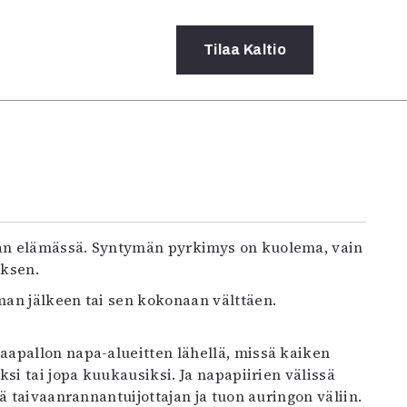
Tilaa
Kaltio
a
rot
ssä
s
dot
y
yksen.
an jälkeen tai sen kokonaan välttäen.
apallon napa-alueitten lähellä, missä kaiken
si tai jopa kuukausiksi. Ja napapiirien välissä
ä taivaanrannantuijottajan ja tuon auringon väliin.