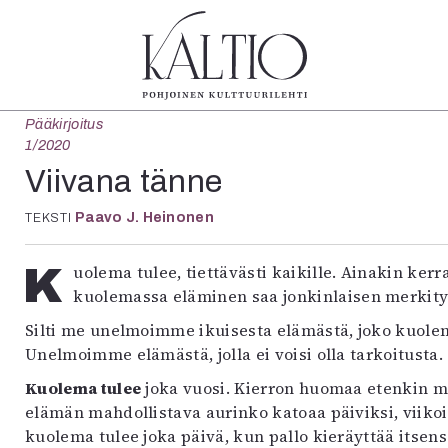
Pääkirjoitus
tegoriat
Lehdet
Info
1/2020
koartikkeli
4/2026
Tilaus j
Viivana tänne
Teatteri
2–3/2026
irtonume
Paavo J. Heinonen
Tanssi
TEKSTI
1/2026
Yhteistyö
Tanssi
6/2025
Toimitu
arjakuva
5/2025 saame
Mediatie
Kuolema tulee, tiettävästi kaikille. Ainakin kerran elämässä. Syntymän pyrkimys on kuolema, vain
ámegillii
5/2025
Kaltio r
kuolemassa eläminen saa jonkinlaisen merkit
äkirjoitus
Lehtiarkisto
Silti me unelmoimme ikuisesta elämästä, joko kuolem
erilehdestä
Unelmoimme elämästä, jolla ei voisi olla tarkoitusta.
Oulu2026
Kuolema tulee
joka vuosi. Kierron huomaa etenkin ma
Näyttelyt
elämän mahdollistava aurinko katoaa päiviksi, viikoik
Musiikki
kuolema tulee joka päivä, kun pallo kieräyttää itsens
Levyt