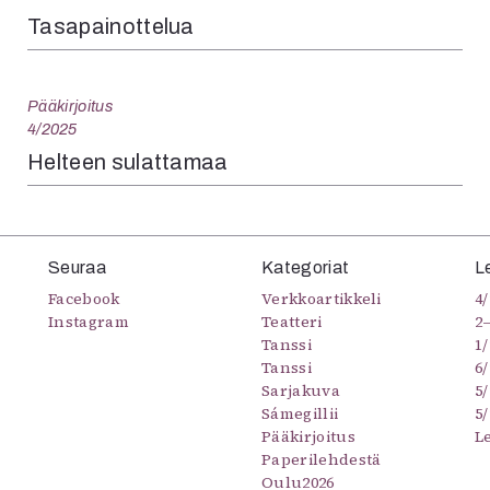
Tasapainottelua
Pääkirjoitus
4/2025
Helteen sulattamaa
Seuraa
Kategoriat
L
Facebook
Verkkoartikkeli
4/
Instagram
Teatteri
2
Tanssi
1/
Tanssi
6/
Sarjakuva
5
Sámegillii
5/
Pääkirjoitus
L
Paperilehdestä
Oulu2026