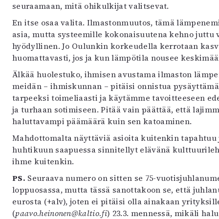
seuraamaan, mitä ohikulkijat valitsevat.
En itse osaa valita. Ilmastonmuutos, tämä lämpenem
asia, mutta systeemille kokonaisuutena kehno juttu 
hyödyllinen. Jo Oulunkin korkeudella kerrotaan kas
huomattavasti, jos ja kun lämpötila nousee keskimääri
Älkää huolestuko, ihmisen avustama ilmaston lämpen
meidän – ihmiskunnan – pitäisi onnistua pysäyttäm
tarpeeksi toimeliaasti ja käytämme tavoitteeseen ede
ja turhaan sotimiseen. Pitää vain päättää, että laj
haluttavampi päämäärä kuin sen katoaminen.
Mahdottomalta näyttäviä asioita kuitenkin tapahtuu
huhtikuun saapuessa sinnitellyt elävänä kulttuurileh
ihme kuitenkin.
PS.
Seuraava numero on sitten se 75-vuotisjuhlanum
loppuosassa, mutta tässä sanottakoon se, että juhla
eurosta (+alv), joten ei pitäisi olla ainakaan yrityksi
(
paavo.heinonen@kaltio.fi
) 23.3. mennessä, mikäli halua