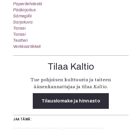
Paperilehdestä
Pääkirjoitus
Sámegillii
Sarjakuva
Tanssi
Tanssi
Teatteri
Verkkoartikkeli
Tilaa Kaltio
Tue pohjoisen kulttuurin ja taiteen
äänenkannattajaa ja tilaa
Kaltio
.
Tilauslomake ja hinnasto
JAA TÄMÄ: