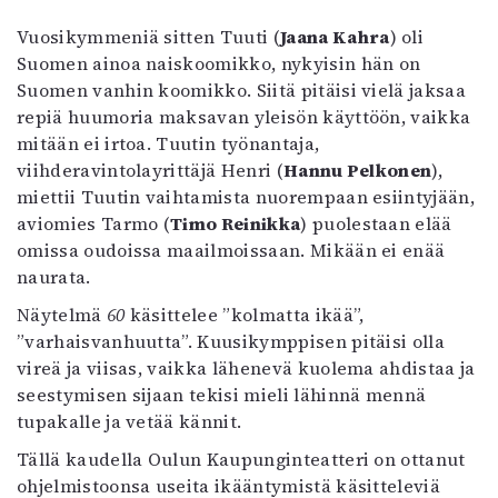
Mediatiedot
Vuosikymmeniä sitten Tuuti (
Jaana Kahra
) oli
Kaltio ry
Suomen ainoa naiskoomikko, nykyisin hän on
Suomen vanhin koomikko. Siitä pitäisi vielä jaksaa
repiä huumoria maksavan yleisön käyttöön, vaikka
mitään ei irtoa. Tuutin työnantaja,
viihderavintolayrittäjä Henri (
Hannu Pelkonen
),
miettii Tuutin vaihtamista nuorempaan esiintyjään,
aviomies Tarmo (
Timo Reinikka
) puolestaan elää
omissa oudoissa maailmoissaan. Mikään ei enää
naurata.
Näytelmä
60
käsittelee ”kolmatta ikää”,
”varhaisvanhuutta”. Kuusikymppisen pitäisi olla
vireä ja viisas, vaikka lähenevä kuolema ahdistaa ja
seestymisen sijaan tekisi mieli lähinnä mennä
tupakalle ja vetää kännit.
Tällä kaudella Oulun Kaupunginteatteri on ottanut
ohjelmistoonsa useita ikääntymistä käsitteleviä