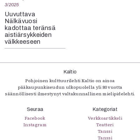
3/2025
Uuvuttava
Nälkävuosi
kadottaa teränsä
aistiärsykkeiden
välkkeeseen
Kaltio
Pohjoinen kulttuurilehti Kaltio on ainoa
pääkaupunkiseudun ulkopuolella yli 80 vuotta
säännöllisesti ilmestynyt valtakunnallinen mielipidelehti.
Seuraa
Kategoriat
Facebook
Verkkoartikkeli
Instagram
Teatteri
Tanssi
Tanssi