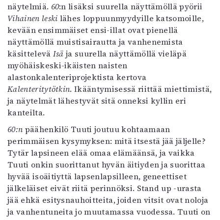
näytelmiä.
60
:n lisäksi suurella näyttämöllä pyörii
Vihainen leski
lähes loppuunmyydyille katsomoille,
kevään ensimmäiset ensi-illat ovat pienellä
näyttämöllä muistisairautta ja vanhenemista
käsittelevä
Isä
ja suurella näyttämöllä vieläpä
myöhäiskeski-ikäisten naisten
alastonkalenteriprojektista kertova
Kalenteritytötkin
. Ikääntymisessä riittää miettimistä,
ja näytelmät lähestyvät sitä onneksi kyllin eri
kanteilta.
60:n
päähenkilö Tuuti joutuu kohtaamaan
perimmäisen kysymyksen: mitä itsestä jää jäljelle?
Tytär lapsineen elää omaa elämäänsä, ja vaikka
Tuuti onkin suorittanut hyvän äitiyden ja suorittaa
hyvää isoäitiyttä lapsenlapsilleen, geneettiset
jälkeläiset eivät riitä perinnöksi. Stand up -urasta
jää ehkä esitysnauhoitteita, joiden vitsit ovat noloja
ja vanhentuneita jo muutamassa vuodessa. Tuuti on