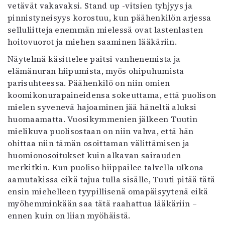
vetävät vakavaksi. Stand up -vitsien tyhjyys ja
pinnistyneisyys korostuu, kun päähenkilön arjessa
selluliitteja enemmän mielessä ovat lastenlasten
hoitovuorot ja miehen saaminen lääkäriin.
Näytelmä käsittelee paitsi vanhenemista ja
elämänuran hiipumista, myös ohipuhumista
parisuhteessa. Päähenkilö on niin omien
koomikonurapaineidensa sokeuttama, että puolison
mielen syvenevä hajoaminen jää häneltä aluksi
huomaamatta. Vuosikymmenien jälkeen Tuutin
mielikuva puolisostaan on niin vahva, että hän
ohittaa niin tämän osoittaman välittämisen ja
huomionosoitukset kuin alkavan sairauden
merkitkin. Kun puoliso hiippailee talvella ulkona
aamutakissa eikä tajua tulla sisälle, Tuuti pitää tätä
ensin miehelleen tyypillisenä omapäisyytenä eikä
myöhemminkään saa tätä raahattua lääkäriin –
ennen kuin on liian myöhäistä.