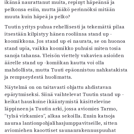
ikänsä naurattanut muita, repinyt häpeänsä ja
pelkonsa esiin, mutta jääkö perinnöksi mitään
muuta kuin häpeä ja pelko?
Tuutin yritys puhua rehellisesti ja tekemättä pilaa
itsestään kilpistyy hänen rooliinsa stand up -
koomikkona. Jos stand up ei naurata, se on huonoa
stand upia, vaikka koomikko puhuisi miten tosia
sanoja tahansa. Yleisön viettely vakavien asioiden
äärelle stand up -komiikan kautta voi olla
mahdollista, mutta Tuuti epäonnistuu nahkatakista
ja rempseydestä huolimatta.
Näytelmä on on taitavasti ohjattu ahdistavan
epärytmiseksi. Siinä vaihtelevat Tuutin stand up -
keikat hauskoine ikääntymistä käsittelevine
läppineen ja Tuutin arki, jossa aviomies Tarmo,
”tylsä virkamies”, alkaa sekoilla. Ensin katsoja
nauraa lantionpohjalihasjumppavitseille, sitten
aviomiehen kaoottiset saunanrakennuspuuhat