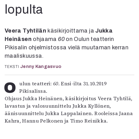
Kirjat
lopulta
In English
Esitystaide
Arkisto
Veera Tyhtilän
käsikirjoittama ja
Jukka
Heinäsen
ohjaama
60
on Oulun teatterin
Lehdet
Pikisalin ohjelmistossa vielä muutaman kerran
4/2026
maaliskuussa.
2–3/2026
1/2026
Jenny Kangasvuo
TEKSTI
6/2025
5/2025 saame
Oulun teatteri:
60
. Ensi-ilta 31.10.2019
5/2025
Pikisalissa.
Lehtiarkisto
Ohjaus Jukka Heinänen, käsikirjoitus Veera Tyhtilä,
lavastus ja valosuunnittelu Jukka Kyllönen,
Info
äänisuunnittelu Jukka Lappalainen. Rooleissa Jaana
Kahra, Hannu Pelkonen ja Timo Reinikka.
Tilaus ja irtonumerot
Yhteistyössä
Toimitus