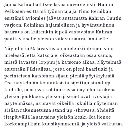
Jaana Kahra hallitsee lavaa suvereenisti. Hannu
Pelkosen esittämä työnantaja ja Timo Reinikan
esittämä aviomies jäävät auttamatta Kahran Tuutin
varjoon. Reinikan hajamielinen ja hyväntuulinen
hauraus on kuitenkin kipeä vastavoima Kahran
päättäväiselle yleisön väkisinnaurattamiselle.
Näytelmän
60
lavastus on mielenkiintoinen siinä
mielessä, että katsoja ei oikeastaan osaa sanoa,
missä lavastus loppuu ja katsomo alkaa. Näytelmää
esitetään Pikisalissa, jossa on pieni baaritiski ja
perinteisen katsomon sijaan pieniä pöytäryhmiä.
Osa näytelmän kohtauksista sijoittuu stand up -
klubille, ja näissä kohtauksissa näytelmä aukeaa
yleisön joukkoon: yleisön jäsenet ovat avustajia
näytelmässä, nauravat oikeilla iskuilla näytelmän
sisään rakennetussa stand up -showssa. Yhdeltä
iltapäivällä lauantaina yleisön keski-ikä lienee
korkeampi kuin kuusikymmentä, ja yleisö vaikuttaa