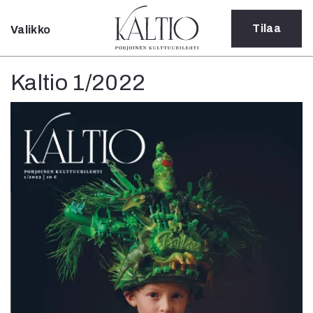
Tilaa
Valikko
Sulje
Kategoriat
Kaltio 1/2022
Verkkoartikkeli
Teatteri
Tanssi
Tanssi
Sarjakuva
Sámegillii
Pääkirjoitus
Paperilehdestä
Oulu2026
Näyttelyt
Musiikki
Levyt
Kuvataide