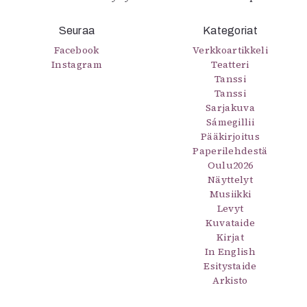
Seuraa
Kategoriat
Facebook
Verkkoartikkeli
Instagram
Teatteri
Tanssi
Tanssi
Sarjakuva
Sámegillii
Pääkirjoitus
Paperilehdestä
Oulu2026
Näyttelyt
Musiikki
Levyt
Kuvataide
Kirjat
In English
Esitystaide
Arkisto