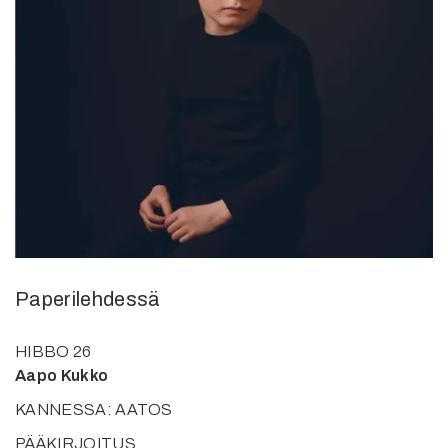
Kirjat
In English
Esitystaide
Arkisto
Lehdet
4/2026
2–3/2026
1/2026
6/2025
5/2025 saame
5/2025
Paperilehdessä
Lehtiarkisto
HIBBO 26
Info
Aapo Kukko
Tilaus ja irtonumerot
KANNESSA: AATOS
Yhteistyössä
Toimitus
PÄÄKIRJOITUS