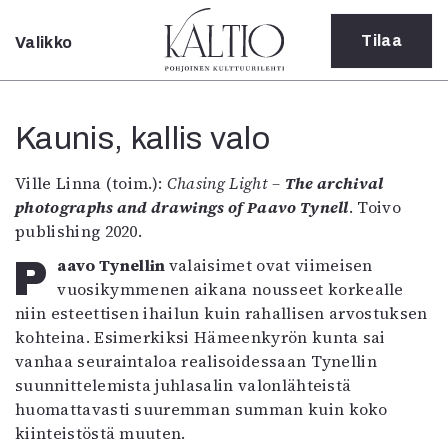
Tilaa
Valikko
Sulje
Kategoriat
Kaunis, kallis valo
Verkkoartikkeli
Teatteri
Ville Linna (toim.):
Chasing Light –
The archival
Tanssi
photographs and drawings of Paavo Tynell
. Toivo
Tanssi
publishing 2020.
Sarjakuva
Sámegillii
Paavo Tynellin
valaisimet ovat viimeisen
Pääkirjoitus
vuosikymmenen aikana nousseet korkealle
Paperilehdestä
niin esteettisen ihailun kuin rahallisen arvostuksen
Oulu2026
kohteina. Esimerkiksi Hämeenkyrön kunta sai
Näyttelyt
vanhaa seuraintaloa realisoidessaan Tynellin
Musiikki
suunnittelemista juhlasalin valonlähteistä
Levyt
huomattavasti suuremman summan kuin koko
Kuvataide
kiinteistöstä muuten.