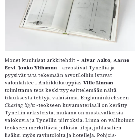
Mediatiedot
Kaltio ry
Monet kuuluisat arkkitehdit –
Alvar Aalto
,
Aarne
Ervi
,
Jouko Ylihannu
– arvostivat Tynelliä ja
pyysivät tätä tekemään arvotiloihin istuvat
valonlähteet. Antiikkikauppias
Ville Linnan
toimittama teos keskittyy esittelemään näitä
tilauksesta tehtyjä valaisimia. Englanninkieliseen
Chasing light
-teokseen kuvamateriaali on kerätty
Tynellin arkistoista, mukana on mustavalkoisia
valokuvia ja Tynellin piirroksia. Linna on valikoinut
teokseen merkittäviä julkisia tiloja, juhlasalien
lisäksi myös ravintoloita ja hotelleja. Pohjois-