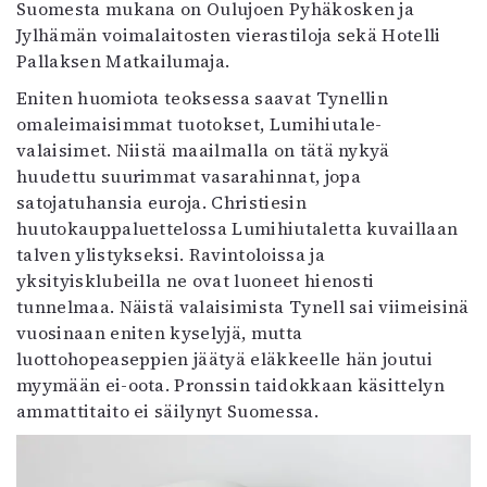
Suomesta mukana on Oulujoen Pyhäkosken ja
Jylhämän voimalaitosten vierastiloja sekä Hotelli
Pallaksen Matkailumaja.
Eniten huomiota teoksessa saavat Tynellin
omaleimaisimmat tuotokset, Lumihiutale-
valaisimet. Niistä maailmalla on tätä nykyä
huudettu suurimmat vasarahinnat, jopa
satojatuhansia euroja. Christiesin
huutokauppaluettelossa Lumihiutaletta kuvaillaan
talven ylistykseksi. Ravintoloissa ja
yksityisklubeilla ne ovat luoneet hienosti
tunnelmaa. Näistä valaisimista Tynell sai viimeisinä
vuosinaan eniten kyselyjä, mutta
luottohopeaseppien jäätyä eläkkeelle hän joutui
myymään ei-oota. Pronssin taidokkaan käsittelyn
ammattitaito ei säilynyt Suomessa.