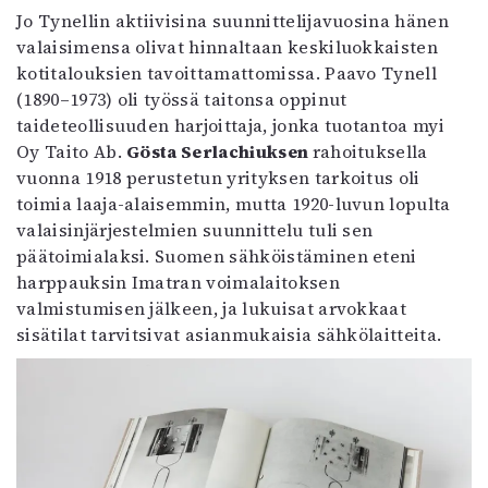
Kirjat
Jo Tynellin aktiivisina suunnittelijavuosina hänen
In English
valaisimensa olivat hinnaltaan keskiluokkaisten
Esitystaide
kotitalouksien tavoittamattomissa. Paavo Tynell
Arkisto
(1890–1973) oli työssä taitonsa oppinut
taideteollisuuden harjoittaja, jonka tuotantoa myi
Lehdet
Oy Taito Ab.
Gösta Serlachiuksen
rahoituksella
vuonna 1918 perustetun yrityksen tarkoitus oli
4/2026
toimia laaja-alaisemmin, mutta 1920-luvun lopulta
2–3/2026
valaisinjärjestelmien suunnittelu tuli sen
1/2026
päätoimialaksi. Suomen sähköistäminen eteni
6/2025
harppauksin Imatran voimalaitoksen
5/2025 saame
valmistumisen jälkeen, ja lukuisat arvokkaat
5/2025
sisätilat tarvitsivat asianmukaisia sähkölaitteita.
Lehtiarkisto
Info
Tilaus ja irtonumerot
Yhteistyössä
Toimitus