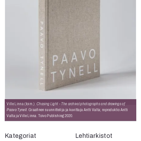
Ville Linna (toim.):
Chasing Light – The archival photographs and drawings of
Paavo Tynell
. Graafinen suunnittelija ja kuvittaja Antti Valta; reproduktio Antti
Valta ja Ville Linna. Toivo Publishing 2020.
Kategoriat
Lehtiarkistot