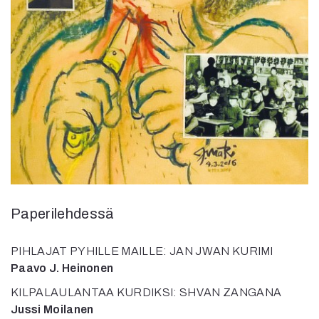
Kirjat
In English
Esitystaide
Arkisto
Lehdet
4/2026
2–3/2026
1/2026
6/2025
5/2025 saame
5/2025
Paperilehdessä
Lehtiarkisto
PIHLAJAT PYHILLE MAILLE: JAN JWAN KURIMI
Info
Paavo J. Heinonen
Tilaus ja irtonumerot
KILPALAULANTAA KURDIKSI: SHVAN ZANGANA
Yhteistyössä
Jussi Moilanen
Toimitus