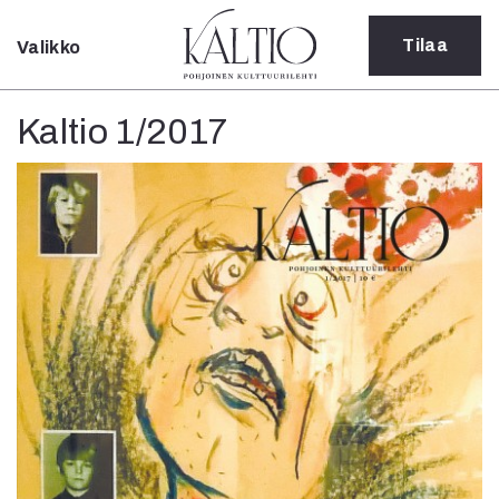
Tilaa
Valikko
Sulje
Kategoriat
Kaltio 1/2017
Verkkoartikkeli
Teatteri
Tanssi
Tanssi
Sarjakuva
Sámegillii
Pääkirjoitus
Paperilehdestä
Oulu2026
Näyttelyt
Musiikki
Levyt
Kuvataide