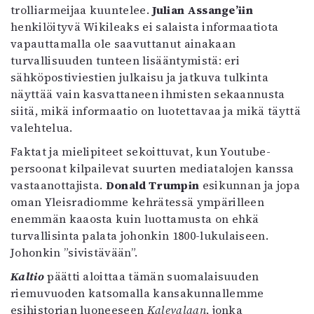
trolliarmeijaa kuuntelee.
Julian Assange’iin
Mediatiedot
henkilöityvä Wikileaks ei salaista informaatiota
Kaltio ry
vapauttamalla ole saavuttanut ainakaan
turvallisuuden tunteen lisääntymistä: eri
sähköpostiviestien julkaisu ja jatkuva tulkinta
näyttää vain kasvattaneen ihmisten sekaannusta
siitä, mikä informaatio on luotettavaa ja mikä täyttä
valehtelua.
Faktat ja mielipiteet sekoittuvat, kun Youtube-
persoonat kilpailevat suurten mediatalojen kanssa
vastaanottajista.
Donald Trumpin
esikunnan ja jopa
oman Yleisradiomme kehrätessä ympärilleen
enemmän kaaosta kuin luottamusta on ehkä
turvallisinta palata johonkin 1800-lukulaiseen.
Johonkin ”sivistävään”.
Kaltio
päätti aloittaa tämän suomalaisuuden
riemuvuoden katsomalla kansakunnallemme
esihistorian luoneeseen
Kalevalaan
, jonka