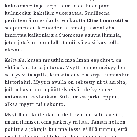
kokoamisesta ja kirjoittamisesta tulee pian
kuluneeksi kaksikin vuosisataa. Suullisena
perinteenä runonlaulajien kautta
Elias Lönnrotille
saapuneiden tarinoiden hahmot jaksavat yhä
innoittaa kaikenlaisia Suomessa asuvia ihmisiä,
joten jotakin totuudellista niissä voisi kuvitella
olevan.
Kalevala
, kuten muutkin maailman eepokset, on
yhtä aikaa totta ja tarua. Myytti on menneisyyden
selitys siltä ajalta, kun sitä ei vielä kirjattu muistiin
historiaksi. Myytin avulla on selitetty niitä asioita,
joihin havainto ja päättely eivät ole kyenneet
antamaan vastauksia. Siitä, missä järki loppuu,
alkaa myytti tai uskonto.
Myytillä ei kuitenkaan ole tarvinnut selittää sitä,
mihin ihmisen oma järkeily riittää. Tämän hetken
poliittisia johtajia kuunnellessa välillä tuntuu, että
myytit otetaan selityksiksi kovin nopeasti – ja