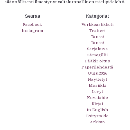
säännöllisesti ilmestynyt valtakunnallinen mielipidelehti.
Seuraa
Kategoriat
Facebook
Verkkoartikkeli
Instagram
Teatteri
Tanssi
Tanssi
Sarjakuva
Sámegillii
Pääkirjoitus
Paperilehdestä
Oulu2026
Näyttelyt
Musiikki
Levyt
Kuvataide
Kirjat
In English
Esitystaide
Arkisto