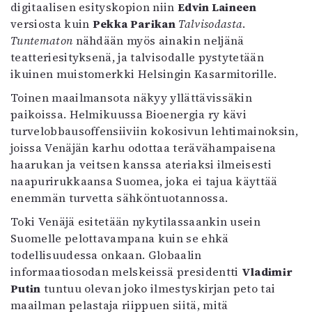
Kirjat
digitaalisen esityskopion niin
Edvin Laineen
In English
versiosta kuin
Pekka Parikan
Talvisodasta
.
Esitystaide
Tuntematon
nähdään myös ainakin neljänä
Arkisto
teatteriesityksenä, ja talvisodalle pystytetään
ikuinen muistomerkki Helsingin Kasarmitorille.
Lehdet
Toinen maailmansota näkyy yllättävissäkin
paikoissa. Helmikuussa Bioenergia ry kävi
4/2026
turvelobbausoffensiiviin kokosivun lehtimainoksin,
2–3/2026
joissa Venäjän karhu odottaa terävähampaisena
1/2026
haarukan ja veitsen kanssa ateriaksi ilmeisesti
6/2025
naapurirukkaansa Suomea, joka ei tajua käyttää
5/2025 saame
enemmän turvetta sähköntuotannossa.
5/2025
Lehtiarkisto
Toki Venäjä esitetään nykytilassaankin usein
Suomelle pelottavampana kuin se ehkä
Info
todellisuudessa onkaan. Globaalin
informaatiosodan melskeissä presidentti
Vladimir
Tilaus ja irtonumerot
Putin
tuntuu olevan joko ilmestyskirjan peto tai
Yhteistyössä
maailman pelastaja riippuen siitä, mitä
Toimitus