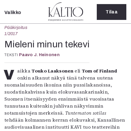
Tilaa
Valikko
Sulje
Pääkirjoitus
Kategoriat
1/2017
Verkkoartikkeli
Mieleni minun tekevi
Teatteri
Paavo J. Heinonen
TEKSTI
Tanssi
Tanssi
Sarjakuva
Vaikka
Touko Laaksonen
eli
Tom of Finland
Sámegillii
onkin alkanut näkyä tänä talvena uutena
Pääkirjoitus
suomalaisuuden ikonina niin pussilakanoissa,
Paperilehdestä
suodatinkahvissa kuin elokuvasankarinakin,
Oulu2026
Suomen itsenäisyyden ensimmäistä vuosisataa
Näyttelyt
tunnutaan kuitenkin juhlivan näkyvimmin
Musiikki
sotamuistojen merkeissä.
Tuntematon sotilas
Levyt
tehdään kolmannen kerran elokuvaksi, Kansallinen
Kuvataide
audiovisuaalinen instituutti KAVI tuo teattereihin