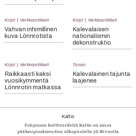
Kirjat
Verkkoartikkeli
Kirjat
Verkkoartikkeli
Vahvan inhimillinen
Kalevalaisen
kuva Lönnrotista
nationalismin
dekonstruktio
Kirjat
Verkkoartikkeli
Tanssi
Raikkaasti kaksi
Kalevalainen tajunta
vuosikymmentä
laajenee
Lönnrotin matkassa
Kaltio
Pohjoinen kulttuurilehti Kaltio on ainoa
pääkaupunkiseudun ulkopuolella yli 80 vuotta