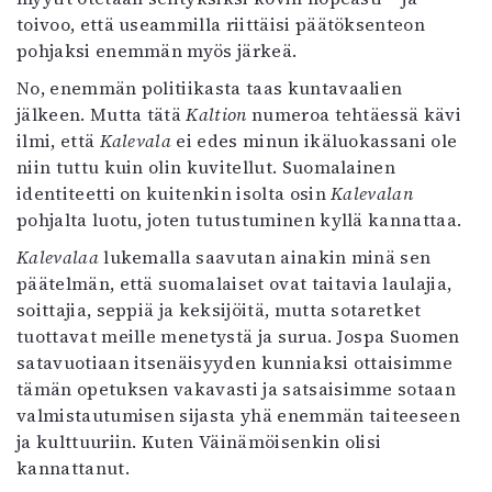
toivoo, että useammilla riittäisi päätöksenteon
pohjaksi enemmän myös järkeä.
No, enemmän politiikasta taas kuntavaalien
jälkeen. Mutta tätä
Kaltion
numeroa tehtäessä kävi
ilmi, että
Kalevala
ei edes minun ikäluokassani ole
niin tuttu kuin olin kuvitellut. Suomalainen
identiteetti on kuitenkin isolta osin
Kalevalan
pohjalta luotu, joten tutustuminen kyllä kannattaa.
Kalevalaa
lukemalla saavutan ainakin minä sen
päätelmän, että suomalaiset ovat taitavia laulajia,
soittajia, seppiä ja keksijöitä, mutta sotaretket
tuottavat meille menetystä ja surua. Jospa Suomen
satavuotiaan itsenäisyyden kunniaksi ottaisimme
tämän opetuksen vakavasti ja satsaisimme sotaan
valmistautumisen sijasta yhä enemmän taiteeseen
ja kulttuuriin. Kuten Väinämöisenkin olisi
kannattanut.