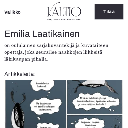
Tilaa
Valikko
Sulje
Kategoriat
Emilia Laatikainen
Verkkoartikkeli
on oululainen sarjakuvantekijä ja kuvataiteen
Teatteri
opettaja, joka seurailee naakkojen liikkeitä
Tanssi
lähikaupan pihalla.
Tanssi
Sarjakuva
Artikkeleita:
Sámegillii
Pääkirjoitus
Paperilehdestä
Oulu2026
Näyttelyt
Musiikki
Levyt
Kuvataide