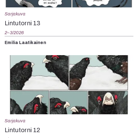
Kirjat
In English
Sarjakuva
Esitystaide
Lintutorni 13
Arkisto
2–3/2026
Lehdet
Emilia Laatikainen
4/2026
2–3/2026
1/2026
6/2025
5/2025 saame
5/2025
Lehtiarkisto
Info
Sarjakuva
Tilaus ja irtonumerot
Yhteistyössä
Lintutorni 12
Toimitus