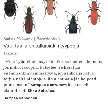
Kaltio + Metsäliike
Paperilehdestä
Vau, täällä on tällaisiakin tyyppejä
1-2/2025
”Moni hyönteinen näyttää ulkoavaruuden olennolta,
jos mikroskoopilla katselee. Se herättää
enemmänkin hämmästystä, jopa inhoa ja halua
torjua näitä olentoja. Silloin empatia jää helposti
puuttumaan.”
Sampsa Hannonen
haastatteli
eläinfilosofi
Elisa Aaltolaa
.
Sampsa Hannonen