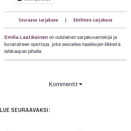
Mediatiedot
Kaltio ry
Seuraava sarjakuva
|
Edellinen sarjakuva
Emilia Laatikainen
on oululainen sarjakuvantekijä ja
kuvataiteen opettaja, joka seurailee naakkojen liikkeitä
lähikaupan pihalla.
Kommentit
Kommentit on suljettu.
LUE SEURAAVAKSI: