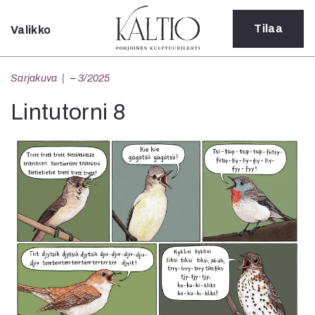
Tilaa
Valikko
Sulje
Kategoriat
Sarjakuva
–
3/2025
Verkkoartikkeli
Lintutorni 8
Teatteri
Tanssi
Tanssi
Sarjakuva
Sámegillii
Pääkirjoitus
Paperilehdestä
Oulu2026
Näyttelyt
Musiikki
Levyt
Kuvataide