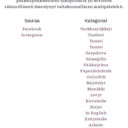
pääkaupunkiseudun ulkopuolella yli 80 vuotta
säännöllisesti ilmestynyt valtakunnallinen mielipidelehti.
Seuraa
Kategoriat
Facebook
Verkkoartikkeli
Instagram
Teatteri
Tanssi
Tanssi
Sarjakuva
Sámegillii
Pääkirjoitus
Paperilehdestä
Oulu2026
Näyttelyt
Musiikki
Levyt
Kuvataide
Kirjat
In English
Esitystaide
Arkisto