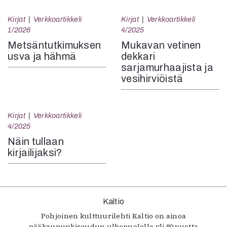
Kirjat
Verkkoartikkeli
Kirjat
Verkkoartikkeli
1/2026
4/2025
Metsäntutkimuksen
Mukavan vetinen
usva ja hähmä
dekkari
sarjamurhaajista ja
vesihirviöistä
Kirjat
Verkkoartikkeli
4/2025
Näin tullaan
kirjailijaksi?
Kaltio
Pohjoinen kulttuurilehti Kaltio on ainoa
pääkaupunkiseudun ulkopuolella yli 80 vuotta