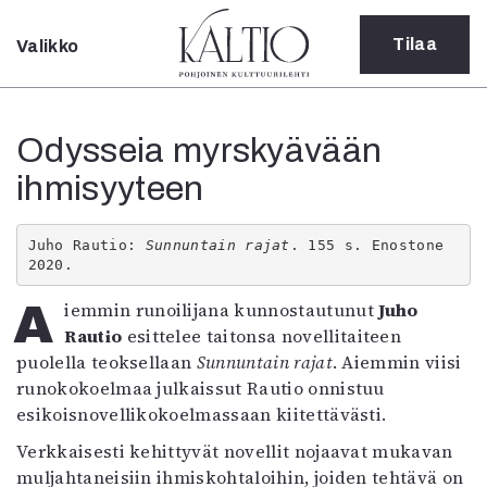
Tilaa
Valikko
Sulje
Kategoriat
Odysseia myrskyävään
Verkkoartikkeli
ihmisyyteen
Teatteri
Tanssi
Tanssi
Juho Rautio: 
Sunnuntain rajat
. 155 s. Enostone 
Sarjakuva
2020.
Sámegillii
Aiemmin runoilijana kunnostautunut
Juho
Pääkirjoitus
Rautio
esittelee taitonsa novellitaiteen
Paperilehdestä
puolella teoksellaan
Sunnuntain rajat
. Aiemmin viisi
Oulu2026
runokokoelmaa julkaissut Rautio onnistuu
Näyttelyt
esikoisnovellikokoelmassaan kiitettävästi.
Musiikki
Levyt
Verkkaisesti kehittyvät novellit nojaavat mukavan
Kuvataide
muljahtaneisiin ihmiskohtaloihin, joiden tehtävä on