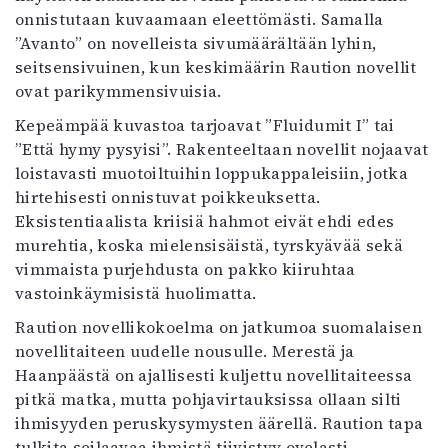
onnistutaan kuvaamaan eleettömästi. Samalla
Mediatiedot
”Avanto” on novelleista sivumäärältään lyhin,
Kaltio ry
seitsensivuinen, kun keskimäärin Raution novellit
ovat parikymmensivuisia.
Kepeämpää kuvastoa tarjoavat ”Fluidumit I” tai
”Että hymy pysyisi”. Rakenteeltaan novellit nojaavat
loistavasti muotoiltuihin loppukappaleisiin, jotka
hirtehisesti onnistuvat poikkeuksetta.
Eksistentiaalista kriisiä hahmot eivät ehdi edes
murehtia, koska mielensisäistä, tyrskyävää sekä
vimmaista purjehdusta on pakko kiiruhtaa
vastoinkäymisistä huolimatta.
Raution novellikokoelma on jatkumoa suomalaisen
novellitaiteen uudelle nousulle. Merestä ja
Haanpäästä on ajallisesti kuljettu novellitaiteessa
pitkä matka, mutta pohjavirtauksissa ollaan silti
ihmisyyden peruskysymysten äärellä. Raution tapa
tulkita seilaavaa ihmistä tiivistyy ovelasti