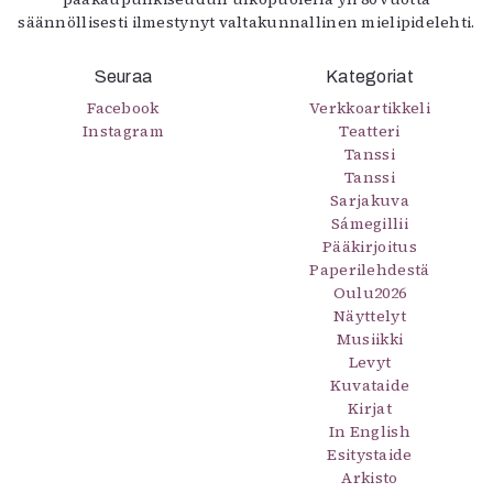
säännöllisesti ilmestynyt valtakunnallinen mielipidelehti.
Seuraa
Kategoriat
Facebook
Verkkoartikkeli
Instagram
Teatteri
Tanssi
Tanssi
Sarjakuva
Sámegillii
Pääkirjoitus
Paperilehdestä
Oulu2026
Näyttelyt
Musiikki
Levyt
Kuvataide
Kirjat
In English
Esitystaide
Arkisto