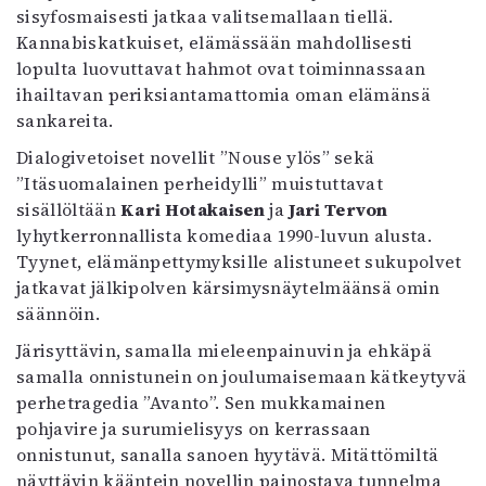
Kirjat
sisyfosmaisesti jatkaa valitsemallaan tiellä.
In English
Kannabiskatkuiset, elämässään mahdollisesti
Esitystaide
lopulta luovuttavat hahmot ovat toiminnassaan
Arkisto
ihailtavan periksiantamattomia oman elämänsä
sankareita.
Lehdet
Dialogivetoiset novellit ”Nouse ylös” sekä
4/2026
”Itäsuomalainen perheidylli” muistuttavat
2–3/2026
sisällöltään
Kari Hotakaisen
ja
Jari Tervon
1/2026
lyhytkerronnallista komediaa 1990-luvun alusta.
6/2025
Tyynet, elämänpettymyksille alistuneet sukupolvet
5/2025 saame
jatkavat jälkipolven kärsimysnäytelmäänsä omin
5/2025
säännöin.
Lehtiarkisto
Järisyttävin, samalla mieleenpainuvin ja ehkäpä
samalla onnistunein on joulumaisemaan kätkeytyvä
Info
perhetragedia ”Avanto”. Sen mukkamainen
pohjavire ja surumielisyys on kerrassaan
Tilaus ja irtonumerot
onnistunut, sanalla sanoen hyytävä. Mitättömiltä
Yhteistyössä
näyttävin kääntein novellin painostava tunnelma
Toimitus