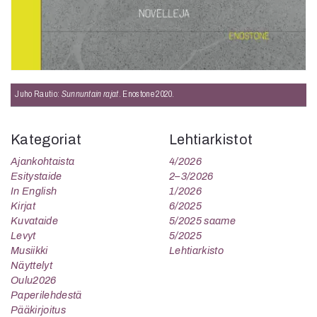
Juho Rautio:
Sunnuntain rajat
. Enostone 2020.
Kategoriat
Lehtiarkistot
Ajankohtaista
4/2026
Esitystaide
2–3/2026
In English
1/2026
Kirjat
6/2025
Kuvataide
5/2025 saame
Levyt
5/2025
Musiikki
Lehtiarkisto
Näyttelyt
Oulu2026
Paperilehdestä
Pääkirjoitus