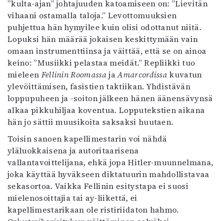
”kulta-ajan” johtajuuden katoamiseen on: ”Lievitän
vihaani ostamalla taloja.” Levottomuuksien
puhjettua hän hymyilee kuin olisi odottanut niitä.
Lopuksi hän määrää jokaisen keskittymään vain
omaan instrumenttiinsa ja väittää, että se on ainoa
keino: ”Musiikki pelastaa meidät.” Repliikki tuo
mieleen
Fellinin Roomassa
ja
Amarcordissa
kuvatun
ylevöittämisen, fasistien taktiikan. Yhdistävän
loppupuheen ja -soiton jälkeen hänen äänensävynsä
alkaa pikkuhiljaa koventua. Lopputekstien aikana
hän jo sättii muusikoita saksaksi huutaen.
Toisin sanoen kapellimestarin voi nähdä
yläluokkaisena ja autoritaarisena
vallantavoittelijana, ehkä jopa Hitler-muunnelmana,
joka käyttää hyväkseen diktatuurin mahdollistavaa
sekasortoa. Vaikka Fellinin esitystapa ei suosi
mielenosoittajia tai ay-liikettä, ei
kapellimestarikaan ole ristiriidaton hahmo.