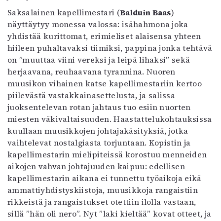
Saksalainen kapellimestari (
Balduin Baas
)
näyttäytyy monessa valossa: isähahmona joka
yhdistää kurittomat, erimieliset alaisensa yhteen
hiileen puhaltavaksi tiimiksi, pappina jonka tehtävä
on ”muuttaa viini vereksi ja leipä lihaksi” sekä
herjaavana, reuhaavana tyrannina. Nuoren
muusikon vihainen katse kapellimestariin kertoo
piilevästä vastakkainasettelusta, ja salissa
juoksentelevan rotan jahtaus tuo esiin nuorten
miesten väkivaltaisuuden. Haastattelukohtauksissa
kuullaan muusikkojen johtajakäsityksiä, jotka
vaihtelevat nostalgiasta torjuntaan. Kopistin ja
kapellimestarin mielipiteissä korostuu menneiden
aikojen vahvan johtajuuden kaipuu: edellisen
kapellimestarin aikana ei tunnettu työaikoja eikä
ammattiyhdistyskiistoja, muusikkoja rangaistiin
rikkeistä ja rangaistukset otettiin ilolla vastaan,
sillä ”hän oli nero”. Nyt ”laki kieltää” kovat otteet, ja