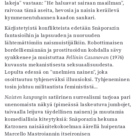
lakeja” vastaan: ”He haluavat sairaan maailman”,
raivoaa tämä aseita, hevosia ja naisia keräilevä
kymmenentuhannen kaadon sankari.
Kärjistetyistä konflikteista edetään Snàporazin
fantasioihin ja lapsuuden ja nuoruuden
lähtemättömiin naismuistijälkiin. Robottimaisen
bordelliemännän ja prostituoidun kohdalla sävy
synkkenee ja muistuttaa
Fellinin Casanovan
(1976)
kuvausta mekanistisesta seksuaalisuudesta.
Lopulta edessä on ”unelmien nainen”, joka
osoittautuu tyhjeneväksi illuusioksi. Tyhjeneminen
tosin johtuu militantista feminististä…
Naisten kaupungin
satiirinen surrealismi tarjoaa pari
unenomaista näkyä (pimeässä laskeutuva jumbojet,
taivaalla leijuva täydellinen nainen) ja muutamia
komediallisia kiteytyksiä: Snàporazin hekuma
Katzonen naisäänitekokoelman äärellä huipentaa
Marcello Mastroiannin itseironisen