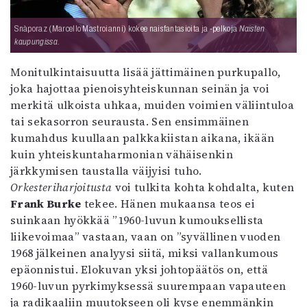
Snàporaz (Marcello Mastroianni) kokee naisfantasioita ja -pelkoja
Naisten
kaupungissa
.
Monitulkintaisuutta lisää jättimäinen purkupallo,
joka hajottaa pienoisyhteiskunnan seinän ja voi
merkitä ulkoista uhkaa, muiden voimien väliintuloa
tai sekasorron seurausta. Sen ensimmäinen
kumahdus kuullaan palkkakiistan aikana, ikään
kuin yhteiskuntaharmonian vähäisenkin
järkkymisen taustalla väijyisi tuho.
Orkesteriharjoitusta
voi tulkita kohta kohdalta, kuten
Frank Burke
tekee. Hänen mukaansa teos ei
suinkaan hyökkää ”1960-luvun kumouksellista
liikevoimaa” vastaan, vaan on ”syvällinen vuoden
1968 jälkeinen analyysi siitä, miksi vallankumous
epäonnistui. Elokuvan yksi johtopäätös on, että
1960-luvun pyrkimyksessä suurempaan vapauteen
ja radikaaliin muutokseen oli kyse enemmänkin