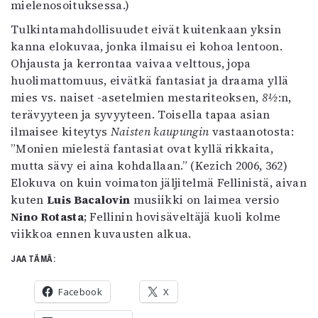
mielenosoituksessa.)
Tulkintamahdollisuudet eivät kuitenkaan yksin
kanna elokuvaa, jonka ilmaisu ei kohoa lentoon.
Ohjausta ja kerrontaa vaivaa velttous, jopa
huolimattomuus, eivätkä fantasiat ja draama yllä
mies vs. naiset -asetelmien mestariteoksen,
8½
:n,
terävyyteen ja syvyyteen. Toisella tapaa asian
ilmaisee kiteytys
Naisten kaupungin
vastaanotosta:
”Monien mielestä fantasiat ovat kyllä rikkaita,
mutta sävy ei aina kohdallaan.” (Kezich 2006, 362)
Elokuva on kuin voimaton jäljitelmä Fellinistä, aivan
kuten
Luis Bacalovin
musiikki on laimea versio
Nino Rotasta
; Fellinin hovisäveltäjä kuoli kolme
viikkoa ennen kuvausten alkua.
JAA TÄMÄ:
Facebook
X