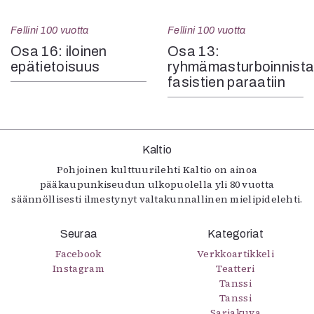
Fellini 100 vuotta
Fellini 100 vuotta
Osa 16: iloinen
Osa 13:
epätietoisuus
ryhmämasturboinnist
fasistien paraatiin
Kaltio
Pohjoinen kulttuurilehti Kaltio on ainoa
pääkaupunkiseudun ulkopuolella yli 80 vuotta
säännöllisesti ilmestynyt valtakunnallinen mielipidelehti.
Seuraa
Kategoriat
Facebook
Verkkoartikkeli
Instagram
Teatteri
Tanssi
Tanssi
Sarjakuva