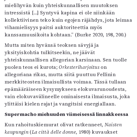
mielihyvän kuin yhteiskunnallisen muutoksen
intressistä […] Syntyvä kapina ei ole niinkään
kollektiivinen teko kuin egojen räjähdys, jota leimaa
vihamielisyys paitsi auktoriteettia myös
kanssamuusikoita kohtaan.” (Burke 2020, 198, 200.)
Mutta miten hyvänsä teoksen sävyjä ja
yksityiskohtia tulkitseekin, ne jäävät
yhteiskunnallisen allegorian karsinaan. Sen tuolle
puolen teos ei kurota;
Orkesteriharjoitus
on
allegoriana rikas, mutta siitä puuttuu Fellinin
merkkiteosten ilmaisullista voimaa. Tässä tullaan
epämääräiseen kysymykseen elokuvarunoudesta,
vain elokuvavälineelle ominaisesta ilmaisusta, joka
ylittäisi kielen rajat ja vangitsisi energiallaan.
Supermacho miehuuden viimeisessä linnakkeessa
Kun rahoituskiemurat olivat ratkenneet,
Naisten
kaupungin
(
La città delle donne
, 1980) kuvaukset