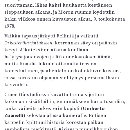
suorittaman, lähes kaksi kuukautta kestäneen
sieppauksen aikana, ja Moron ruumis löydettiin
kaksi viikkoa ennen kuvausten alkua, 9. toukokuuta
1978.
Vaikka tapaus järkytti Felliniä ja vaikutti
Orkesteriharjoitukseen
, kerronnan sävy on pääosin
kevyt. Alkutekstien aikana kuullaan
hälytysajoneuvojen ja liikennekaaoksen ääniä,
mutta finaalia lukuun ottamatta teos on
komediallinen, päähenkilötön kollektiivin kuvaus,
jossa korostuu ohjaajan viehtymys persoonallisiin
kasvoihin.
Cinecittà-studiossa kuvattu tarina sijoittuu
kokonaan sisätiloihin, enimmäkseen harjoitussaliin,
jonka vaiheita orkesterin kopisti (
Umberto
Zuanelli
) selostaa alussa kameralle. Entisen
kappelin kulttuurihistoria korostaa paikan
symbolista merkitystä. Kirjavan muusikkojoukon