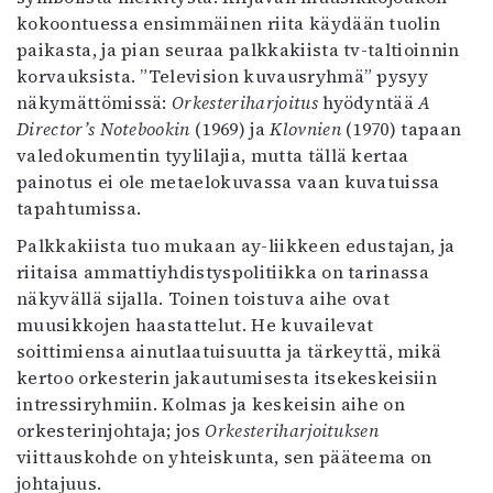
kokoontuessa ensimmäinen riita käydään tuolin
paikasta, ja pian seuraa palkkakiista tv-taltioinnin
korvauksista. ”Television kuvausryhmä” pysyy
näkymättömissä:
Orkesteriharjoitus
hyödyntää
A
Director’s Notebookin
(1969) ja
Klovnien
(1970) tapaan
valedokumentin tyylilajia, mutta tällä kertaa
painotus ei ole metaelokuvassa vaan kuvatuissa
tapahtumissa.
Palkkakiista tuo mukaan ay-liikkeen edustajan, ja
riitaisa ammattiyhdistyspolitiikka on tarinassa
näkyvällä sijalla. Toinen toistuva aihe ovat
muusikkojen haastattelut. He kuvailevat
soittimiensa ainutlaatuisuutta ja tärkeyttä, mikä
kertoo orkesterin jakautumisesta itsekeskeisiin
intressiryhmiin. Kolmas ja keskeisin aihe on
orkesterinjohtaja; jos
Orkesteriharjoituksen
viittauskohde on yhteiskunta, sen pääteema on
johtajuus.