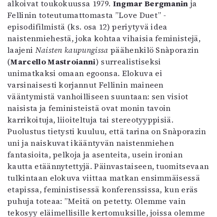
alkoivat toukokuussa 1979.
Ingmar Bergmanin
ja
Fellinin toteutumattomasta ”Love Duet” -
episodifilmistä (ks. osa 12) periytyvä idea
naistenmiehestä, joka kohtaa vihaisia feministejä,
laajeni
Naisten kaupungissa
päähenkilö Snàporazin
(
Marcello Mastroianni
) surrealistiseksi
unimatkaksi omaan egoonsa. Elokuva ei
varsinaisesti korjannut Fellinin maineen
vääntymistä vanhoilliseen suuntaan: sen visiot
naisista ja feministeistä ovat monin tavoin
karrikoituja, liioiteltuja tai stereotyyppisiä.
Puolustus tietysti kuuluu, että tarina on Snàporazin
uni ja naiskuvat ikääntyvän naistenmiehen
fantasioita, pelkoja ja asenteita, usein ironian
kautta etäännytettyjä. Päinvastaiseen, tuomitsevaan
tulkintaan elokuva viittaa matkan ensimmäisessä
etapissa, feministisessä konferenssissa, kun eräs
puhuja toteaa: ”Meitä on petetty. Olemme vain
tekosyy eläimellisille kertomuksille, joissa olemme