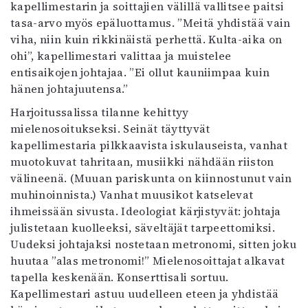
kapellimestarin ja soittajien välillä vallitsee paitsi
tasa-arvo myös epäluottamus. ”Meitä yhdistää vain
viha, niin kuin rikkinäistä perhettä. Kulta-aika on
ohi”, kapellimestari valittaa ja muistelee
entisaikojen johtajaa. ”Ei ollut kauniimpaa kuin
hänen johtajuutensa.”
Harjoitussalissa tilanne kehittyy
mielenosoitukseksi. Seinät täyttyvät
kapellimestaria pilkkaavista iskulauseista, vanhat
muotokuvat tahritaan, musiikki nähdään riiston
välineenä. (Muuan pariskunta on kiinnostunut vain
muhinoinnista.) Vanhat muusikot katselevat
ihmeissään sivusta. Ideologiat kärjistyvät: johtaja
julistetaan kuolleeksi, säveltäjät tarpeettomiksi.
Uudeksi johtajaksi nostetaan metronomi, sitten joku
huutaa ”alas metronomi!” Mielenosoittajat alkavat
tapella keskenään. Konserttisali sortuu.
Kapellimestari astuu uudelleen eteen ja yhdistää