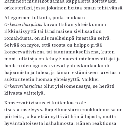
kärsineet muusikot samaa kappaletta soittavaksi
orkesteriksi, jossa jokainen hoitaa oman tehtävänsä.
Allegorinen tulkinta, jonka mukaan
Orkesteriharjoitus
kuvaa Italian yhteiskunnan
rikkinäisyyttä tai länsimaisen sivilisaation
romahdusta, on siis melkeinpä itsestään selvä.
Selvää on myös, että teosta on helppo pitää
konservatiivisena tai taantumuksellisena, kuten
moni tulkitsija on tehnyt: nuoret mielenosoittajat ja
heidän ideologiansa vievät yhteiskuntaa kohti
hajoamista ja tuhoa, ja tämän estämiseen tarvitaan
auktoriteetin luomaa yhteisyyttä. Vaikkei
Orkesteriharjoitus
ollut yleisömenestys, se herätti
kiivasta väittelyä.
Konservatiivisuus ei kuitenkaan ole
itsestäänselvyys. Kapellimestarin roolihahmossa on
piirteitä, jotka etäännyttävät häntä lujasta, mutta
hyväntahtoisesta isähahmosta. Hänen reaktionsa