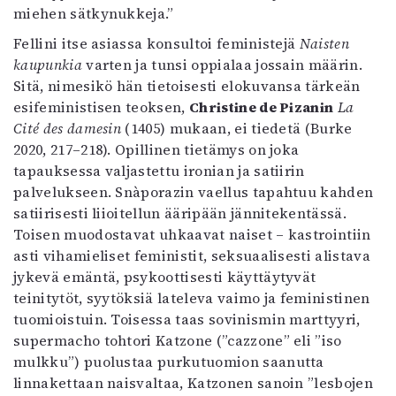
miehen sätkynukkeja.”
Fellini itse asiassa konsultoi feministejä
Naisten
kaupunkia
varten ja tunsi oppialaa jossain määrin.
Sitä, nimesikö hän tietoisesti elokuvansa tärkeän
esifeministisen teoksen,
Christine de Pizanin
La
Cité des damesin
(1405) mukaan, ei tiedetä (Burke
2020, 217–218). Opillinen tietämys on joka
tapauksessa valjastettu ironian ja satiirin
palvelukseen. Snàporazin vaellus tapahtuu kahden
satiirisesti liioitellun ääripään jännitekentässä.
Toisen muodostavat uhkaavat naiset – kastrointiin
asti vihamieliset feministit, seksuaalisesti alistava
jykevä emäntä, psykoottisesti käyttäytyvät
teinitytöt, syytöksiä lateleva vaimo ja feministinen
tuomioistuin. Toisessa taas sovinismin marttyyri,
supermacho tohtori Katzone (”cazzone” eli ”iso
mulkku”) puolustaa purkutuomion saanutta
linnakettaan naisvaltaa, Katzonen sanoin ”lesbojen