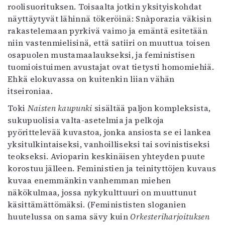
roolisuorituksen. Toisaalta jotkin yksityiskohdat
näyttäytyvät lähinnä tökeröinä: Snàporazia väkisin
rakastelemaan pyrkivä vaimo ja emäntä esitetään
niin vastenmielisinä, että satiiri on muuttua toisen
osapuolen mustamaalaukseksi, ja feministisen
tuomioistuimen avustajat ovat tietysti homomiehiä.
Ehkä elokuvassa on kuitenkin liian vähän
itseironiaa.
Toki
Naisten kaupunki
sisältää paljon kompleksista,
sukupuolisia valta-asetelmia ja pelkoja
pyörittelevää kuvastoa, jonka ansiosta se ei lankea
yksitulkintaiseksi, vanhoilliseksi tai sovinistiseksi
teokseksi. Avioparin keskinäisen yhteyden puute
korostuu jälleen. Feministien ja teinityttöjen kuvaus
kuvaa enemmänkin vanhemman miehen
näkökulmaa, jossa nykykulttuuri on muuttunut
käsittämättömäksi. (Feminististen sloganien
huutelussa on sama sävy kuin
Orkesteriharjoituksen