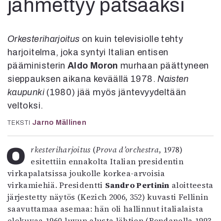
jähmettyy patsaaksi
Kirjat
In English
Esitystaide
Arkisto
Orkesteriharjoitus
on kuin televisiolle tehty
harjoitelma, joka syntyi Italian entisen
Lehdet
pääministerin
Aldo Moron
murhaan päättyneen
sieppauksen aikana keväällä 1978.
Naisten
4/2026
kaupunki
(1980) jää myös jäntevyydeltään
2–3/2026
1/2026
veltoksi.
6/2025
Jarno Mällinen
TEKSTI
5/2025 saame
5/2025
Orkesteriharjoitus
(
Prova d’orchestra
, 1978)
Lehtiarkisto
esitettiin ennakolta Italian presidentin
virkapalatsissa joukolle korkea-arvoisia
Info
virkamiehiä. Presidentti
Sandro Pertinin
aloitteesta
Tilaus ja irtonumerot
järjestetty näytös (Kezich 2006, 352) kuvasti Fellinin
Yhteistyössä
saavuttamaa asemaa: hän oli hallinnut italialaista
Toimitus
elokuvaa 1960-luvun alusta lähtien (Bondanella 1993,