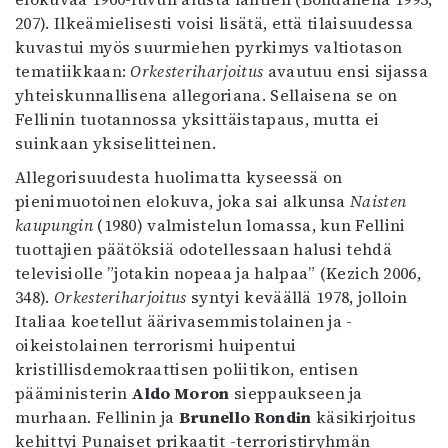
Mediatiedot
207). Ilkeämielisesti voisi lisätä, että tilaisuudessa
Kaltio ry
kuvastui myös suurmiehen pyrkimys valtiotason
tematiikkaan:
Orkesteriharjoitus
avautuu ensi sijassa
yhteiskunnallisena allegoriana. Sellaisena se on
Fellinin tuotannossa yksittäistapaus, mutta ei
suinkaan yksiselitteinen.
Allegorisuudesta huolimatta kyseessä on
pienimuotoinen elokuva, joka sai alkunsa
Naisten
kaupungin
(1980) valmistelun lomassa, kun Fellini
tuottajien päätöksiä odotellessaan halusi tehdä
televisiolle ”jotakin nopeaa ja halpaa” (Kezich 2006,
348).
Orkesteriharjoitus
syntyi keväällä 1978, jolloin
Italiaa koetellut äärivasemmistolainen ja -
oikeistolainen terrorismi huipentui
kristillisdemokraattisen poliitikon, entisen
pääministerin
Aldo Moron
sieppaukseen ja
murhaan. Fellinin ja
Brunello Rondin
käsikirjoitus
kehittyi Punaiset prikaatit -terroristiryhmän