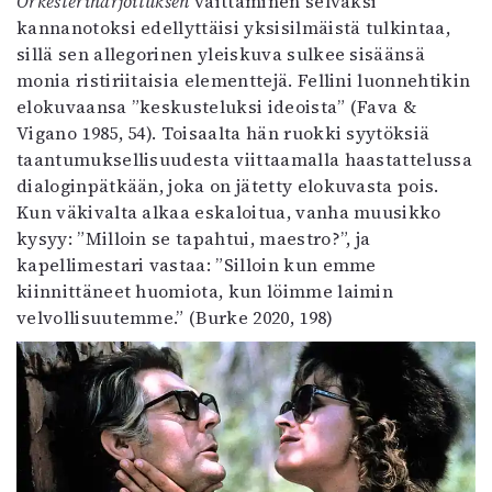
Orkesteriharjoituksen
väittäminen selväksi
kannanotoksi edellyttäisi yksisilmäistä tulkintaa,
sillä sen allegorinen yleiskuva sulkee sisäänsä
monia ristiriitaisia elementtejä. Fellini luonnehtikin
elokuvaansa ”keskusteluksi ideoista” (Fava &
Vigano 1985, 54). Toisaalta hän ruokki syytöksiä
taantumuksellisuudesta viittaamalla haastattelussa
dialoginpätkään, joka on jätetty elokuvasta pois.
Kun väkivalta alkaa eskaloitua, vanha muusikko
kysyy: ”Milloin se tapahtui, maestro?”, ja
kapellimestari vastaa: ”Silloin kun emme
kiinnittäneet huomiota, kun löimme laimin
velvollisuutemme.” (Burke 2020, 198)