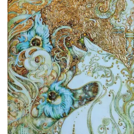
uvataide
Kirjat
n English
sitystaide
Arkisto