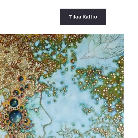
Tilaa
Kaltio
a
rot
ssä
s
dot
y