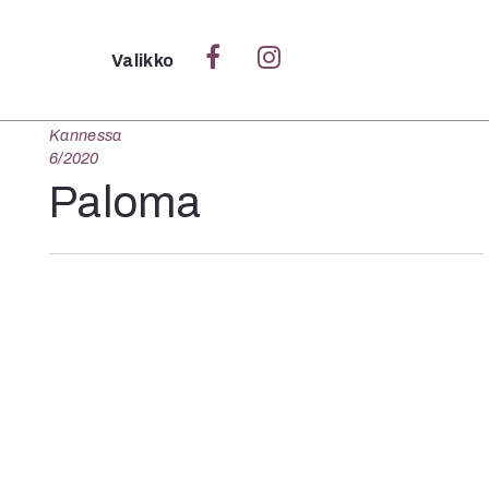
Sulje
Valikko
Kannessa
Ka
6/2020
Verk
Paloma
S
S
Pä
Pap