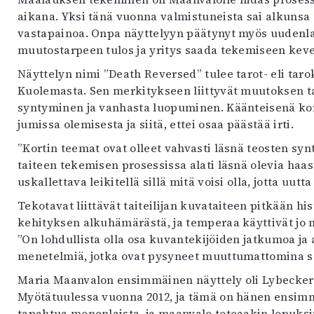
aikana. Yksi tänä vuonna valmistuneista sai alkunsa
vastapainoa. Onpa näyttelyyn päätynyt myös uudenlai
muutostarpeen tulos ja yritys saada tekemiseen keve
Näyttelyn nimi ”Death Reversed” tulee tarot- eli taro
Kuolemasta. Sen merkitykseen liittyvät muutoksen ta
syntyminen ja vanhasta luopuminen. Käänteisenä kor
jumissa olemisesta ja siitä, ettei osaa päästää irti.
”Kortin teemat ovat olleet vahvasti läsnä teosten sy
taiteen tekemisen prosessissa alati läsnä olevia haast
uskallettava leikitellä sillä mitä voisi olla, jotta uutt
Tekotavat liittävät taiteilijan kuvataiteen pitkään hi
kehityksen alkuhämärästä, ja temperaa käyttivät jo m
”On lohdullista olla osa kuvantekijöiden jatkumoa ja
menetelmiä, jotka ovat pysyneet muuttumattomina sa
Maria Maanvalon ensimmäinen näyttely oli Lybeckerin
Myötätuulessa vuonna 2012, ja tämä on hänen ensimmä
tapahtua monenlaista, ja maanvalo toteaakin lopuksi