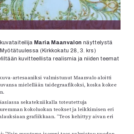
kuvataiteilija
Maria Maanvalon
näyttelystä
 Myötätuulessa (Kirkkokatu 28, 3. krs)
ltään kuvitteellista realismia ja niiden teemat
ituvansa mielellään taidegraafikoksi, koska kokee
n.
äasiassa sekatekniikalla toteutettuja
uremman kokoluokan teokset ja leikkimisen eri
alauksiaan grafiikkaan. ”Teos kehittyy aivan eri
i: ”Vain muutama isompi teos valmistuu vuoden