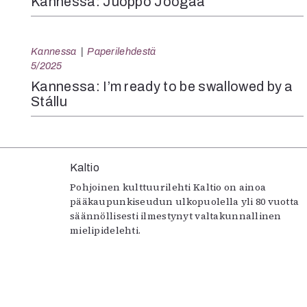
Kannessa: Juoppo Joogaa
Kannessa
Paperilehdestä
5/2025
Kannessa: I’m ready to be swallowed by a
Stállu
Kaltio
Pohjoinen kulttuurilehti Kaltio on ainoa
pääkaupunkiseudun ulkopuolella yli 80 vuotta
säännöllisesti ilmestynyt valtakunnallinen
mielipidelehti.