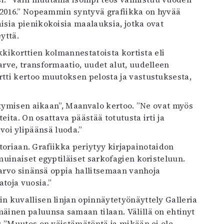
 2016.” Nopeammin syntyvä grafiikka on hyvää
sia pienikokoisia maalauksia, jotka ovat
yttä.
kkikorttien kolmannestatoista kortista eli
rve, transformaatio, uudet alut, uudelleen
tti kertoo muutoksen pelosta ja vastustuksesta,
ntymisen aikaan”, Maanvalo kertoo. ”Ne ovat myös
eita. On osattava päästää totutusta irti ja
a voi ylipäänsä luoda.”
storiaan. Grafiikka periytyy kirjapainotaidon
uinaiset egyptiläiset sarkofagien koristeluun.
 arvo sinänsä oppia hallitsemaan vanhoja
toja vuosia.”
 kuvallisen linjan opinnäytetyönäyttely Galleria
inen paluunsa samaan tilaan. Välillä on ehtinyt
: ”Muutos on väistämätöntä ja mikään ei ole