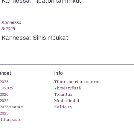
Kannessa: Tipaton tammikuu
Kannessa
3/2025
Kannessa: Sinisimpukat
ehdet
Info
2026
Tilaus ja irtonumerot
–3/2026
Yhteistyössä
2026
Toimitus
2025
Mediatiedot
/2025 saame
Kaltio ry
2025
ehtiarkisto