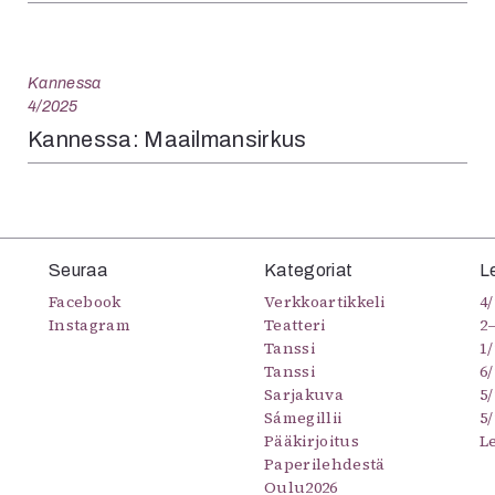
Kannessa
4/2025
Kannessa: Maailmansirkus
Seuraa
Kategoriat
L
Facebook
Verkkoartikkeli
4/
Instagram
Teatteri
2
Tanssi
1/
Tanssi
6/
Sarjakuva
5
Sámegillii
5/
Pääkirjoitus
L
Paperilehdestä
Oulu2026