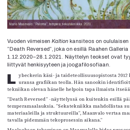
Maria Maanvalo: ”Paloma”, tempera, sekatekniikka. 2020.
Vuoden viimeisen
Kaltion
kansiteos on oululaisen 
”Death Reversed”, joka on esillä Raahen Galleria
1.12.2020–28.1.2021. Näyttelyn teokset ovat tyyli
liittyvät henkisyyteen ja joogafilosofiaan.
Lybeckerin käsi- ja taideteollisuusopistosta 2012 kuva-artesaaniksi valmistunut Maanvalo aloitti
uransa grafiikan teolla. Hän sanookin identifio
tekniikan olevan hänelle helpoin tapa ilmaista itseää
”Death Reversed” -näyttelyssä on kuitenkin esillä pä
temperamaalauksia. ”Sekatekniikka mahdollistaa su
materiaaleilla ja struktuureilla”, Maanvalo vertaa ma
tavalla pidemmän tekoprosessin aikana.”
Maalauksen tekeminen on Maanvalolle hidas prosess