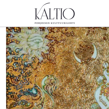
tegoriat
Lehdet
Info
koartikkeli
4/2026
Tilaus j
Teatteri
2–3/2026
irtonume
Tanssi
1/2026
Yhteistyö
Tanssi
6/2025
Toimitu
arjakuva
5/2025 saame
Mediatie
ámegillii
5/2025
Kaltio r
äkirjoitus
Lehtiarkisto
erilehdestä
Oulu2026
Näyttelyt
Musiikki
Levyt