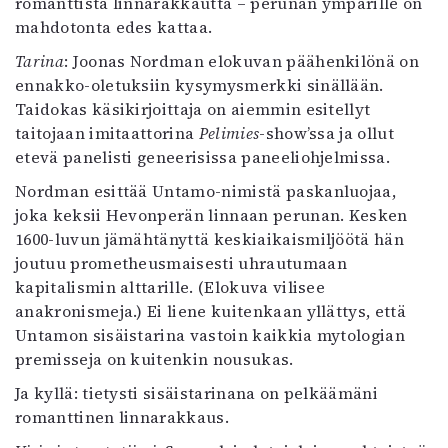
romanttista linnarakkautta – perunan ympärille on
mahdotonta edes kattaa.
Tarina
: Joonas Nordman elokuvan päähenkilönä on
ennakko-oletuksiin kysymysmerkki sinällään.
Taidokas käsikirjoittaja on aiemmin esitellyt
taitojaan imitaattorina
Pelimies
-show’ssa ja ollut
etevä panelisti geneerisissa paneeliohjelmissa.
Nordman esittää Untamo-nimistä paskanluojaa,
joka keksii Hevonperän linnaan perunan. Kesken
1600-luvun jämähtänyttä keskiaikaismiljöötä hän
joutuu prometheusmaisesti uhrautumaan
kapitalismin alttarille. (Elokuva vilisee
anakronismeja.) Ei liene kuitenkaan yllättys, että
Untamon sisäistarina vastoin kaikkia mytologian
premisseja on kuitenkin nousukas.
Ja kyllä: tietysti sisäistarinana on pelkäämäni
romanttinen linnarakkaus.