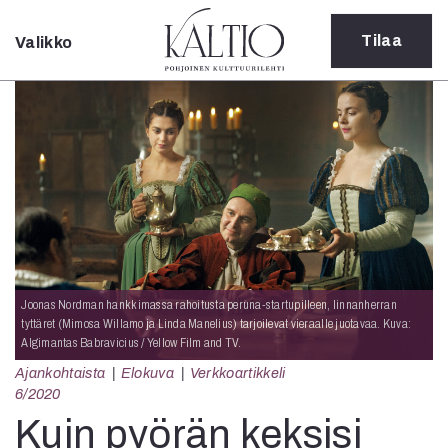
Tilaa
Valikko
Sulje
Kategoriat
Verkkoartikkeli
Teatteri
Tanssi
Tanssi
Sarjakuva
Sámegillii
Pääkirjoitus
Joonas Nordman hankkimassa rahoitusta peruna-startupilleen, linnanherran
Paperilehdestä
tyttäret (Mimosa Willamo ja Linda Manelius) tarjoilevat vieraalle juotavaa. Kuva:
Oulu2026
Algimantas Babravicius / Yellow Film and TV.
Näyttelyt
Ajankohtaista
Elokuva
Verkkoartikkeli
Musiikki
6/2020
Levyt
Kuin pyörän keksisi
Kuvataide