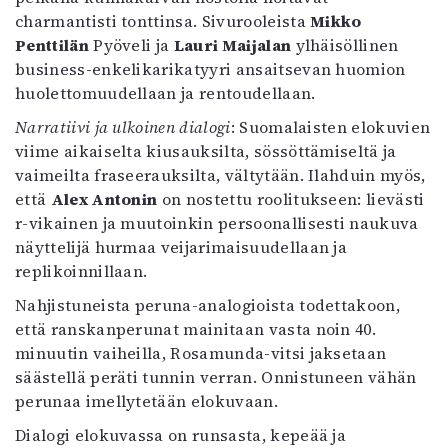
charmantisti tonttinsa. Sivurooleista
Mikko
Penttilän
Pyöveli ja
Lauri Maijalan
ylhäisöllinen
business-enkelikarikatyyri ansaitsevan huomion
huolettomuudellaan ja rentoudellaan.
Narratiivi ja ulkoinen dialogi
: Suomalaisten elokuvien
viime aikaiselta kiusauksilta, sössöttämiseltä ja
vaimeilta fraseerauksilta, vältytään. Ilahduin myös,
että
Alex Antonin
on nostettu roolitukseen: lievästi
r-vikainen ja muutoinkin persoonallisesti naukuva
näyttelijä hurmaa veijarimaisuudellaan ja
replikoinnillaan.
Nahjistuneista peruna-analogioista todettakoon,
että ranskanperunat mainitaan vasta noin 40.
minuutin vaiheilla, Rosamunda-vitsi jaksetaan
säästellä peräti tunnin verran. Onnistuneen vähän
perunaa imellytetään elokuvaan.
Dialogi elokuvassa on runsasta, kepeää ja