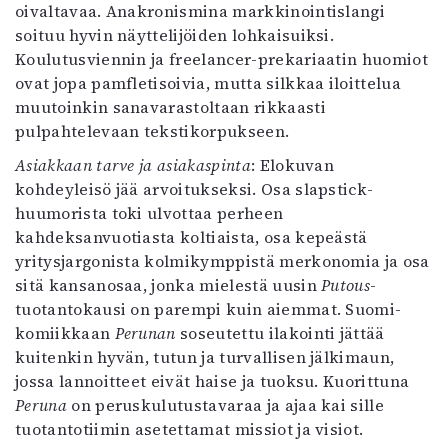
oivaltavaa. Anakronismina markkinointislangi
soituu hyvin näyttelijöiden lohkaisuiksi.
Koulutusviennin ja freelancer-prekariaatin huomiot
ovat jopa pamfletisoivia, mutta silkkaa iloittelua
muutoinkin sanavarastoltaan rikkaasti
pulpahtelevaan tekstikorpukseen.
Asiakkaan tarve ja asiakaspinta
: Elokuvan
kohdeyleisö jää arvoitukseksi. Osa slapstick-
huumorista toki ulvottaa perheen
kahdeksanvuotiasta koltiaista, osa kepeästä
yritysjargonista kolmikymppistä merkonomia ja osa
sitä kansanosaa, jonka mielestä uusin
Putous
-
tuotantokausi on parempi kuin aiemmat. Suomi-
komiikkaan
Perunan
soseutettu ilakointi jättää
kuitenkin hyvän, tutun ja turvallisen jälkimaun,
jossa lannoitteet eivät haise ja tuoksu. Kuorittuna
Peruna
on peruskulutustavaraa ja ajaa kai sille
tuotantotiimin asetettamat missiot ja visiot.