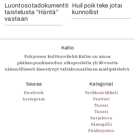
Luontosotadokumentti
Huil poik teke jotai
taistelusta ”Häntä”
kunnollist
vastaan
Kaltio
Pohjoinen kulttuurilehti Kaltio on ainoa
pääkaupunkiseudun ulkopuolella yli 80 vuotta
säännöllisesti ilmestynyt valtakunnallinen mielipidelehti.
Seuraa
Kategoriat
Facebook
Verkkoartikkeli
Instagram
Teatteri
Tanssi
Tanssi
Sarjakuva
Sámegillii
Pääkirjoitus