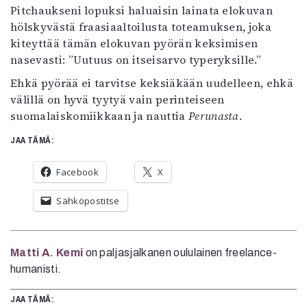
Pitchaukseni lopuksi haluaisin lainata elokuvan
hölskyvästä fraasiaaltoilusta toteamuksen, joka
kiteyttää tämän elokuvan pyörän keksimisen
nasevasti: ”Uutuus on itseisarvo typeryksille.”
Ehkä pyörää ei tarvitse keksiäkään uudelleen, ehkä
välillä on hyvä tyytyä vain perinteiseen
suomalaiskomiikkaan ja nauttia
Perunasta
.
JAA TÄMÄ:
Facebook
X
Sähköpostitse
Matti A. Kemi
on paljasjalkanen oululainen freelance-
humanisti.
JAA TÄMÄ: