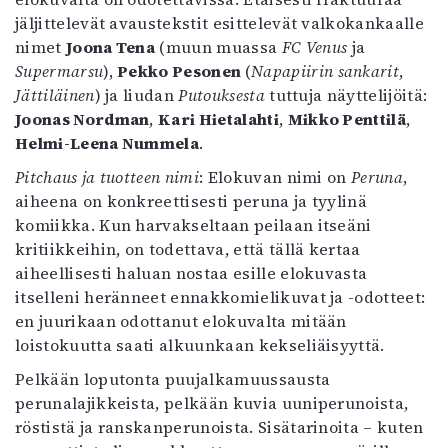
Mediatiedot
jäljittelevät avaustekstit esittelevät valkokankaalle
Kaltio ry
nimet
Joona Tena
(muun muassa
FC Venus
ja
Supermarsu
),
Pekko Pesonen
(
Napapiirin sankarit
,
Jättiläinen
) ja liudan
Putouksesta
tuttuja näyttelijöitä:
Joonas Nordman
,
Kari Hietalahti
,
Mikko Penttilä
,
Helmi-Leena Nummela
.
Pitchaus ja tuotteen nimi
: Elokuvan nimi on
Peruna
,
aiheena on konkreettisesti peruna ja tyylinä
komiikka. Kun harvakseltaan peilaan itseäni
kritiikkeihin, on todettava, että tällä kertaa
aiheellisesti haluan nostaa esille elokuvasta
itselleni heränneet ennakkomielikuvat ja -odotteet:
en juurikaan odottanut elokuvalta mitään
loistokuutta saati alkuunkaan kekseliäisyyttä.
Pelkään loputonta puujalkamuussausta
perunalajikkeista, pelkään kuvia uuniperunoista,
röstistä ja ranskanperunoista. Sisätarinoita – kuten