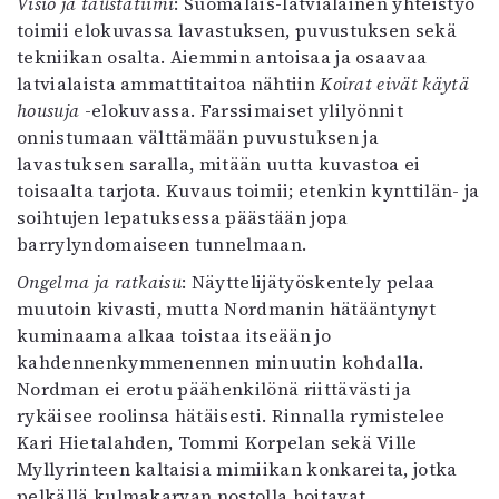
Visio ja taustatiimi
: Suomalais-latvialainen yhteistyö
toimii elokuvassa lavastuksen, puvustuksen sekä
tekniikan osalta. Aiemmin antoisaa ja osaavaa
latvialaista ammattitaitoa nähtiin
Koirat eivät käytä
housuja
-elokuvassa. Farssimaiset ylilyönnit
onnistumaan välttämään puvustuksen ja
lavastuksen saralla, mitään uutta kuvastoa ei
toisaalta tarjota. Kuvaus toimii; etenkin kynttilän- ja
soihtujen lepatuksessa päästään jopa
barrylyndomaiseen tunnelmaan.
Ongelma ja ratkaisu
: Näyttelijätyöskentely pelaa
muutoin kivasti, mutta Nordmanin hätääntynyt
kuminaama alkaa toistaa itseään jo
kahdennenkymmenennen minuutin kohdalla.
Nordman ei erotu päähenkilönä riittävästi ja
rykäisee roolinsa hätäisesti. Rinnalla rymistelee
Kari Hietalahden, Tommi Korpelan sekä Ville
Myllyrinteen kaltaisia mimiikan konkareita, jotka
pelkällä kulmakarvan nostolla hoitavat