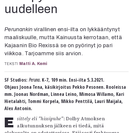
Kirjat
uudelleen
In English
Esitystaide
Arkisto
Perunankin
virallinen ensi-ilta on lykkääntynyt
maaliskuulle, mutta Kainuusta kerrotaan, että
Lehdet
Kajaanin Bio Rexissä se on pyörinyt jo pari
4/2026
viikkoa. Tarjoamme siis arvion.
2–3/2026
1/2026
Matti A. Kemi
TEKSTI
6/2025
5/2025 saame
SF Studios:
Peruna
. K-7, 109 min. Ensi-ilta 5.3.2021.
5/2025
Ohjaus Joona Tena, käsikirjoitus Pekko Pesonen. Rooleissa
Lehtiarkisto
mm. Joonas Nordman, Linnea Leino, Mimosa Willamo, Kari
Hietalahti, Tommi Korpela, Mikko Penttilä, Lauri Maijala,
Info
Alex Antonin.
Tilaus ja irtonumerot
Esittely eli ”hissipuhe”
: Dolby Atmoksen
Yhteistyössä
alkutunnuksen jälkeen ei tiedä, mitä
Toimitus
elokuvalta on odotettavissa. Etäisesti fraktuuraa