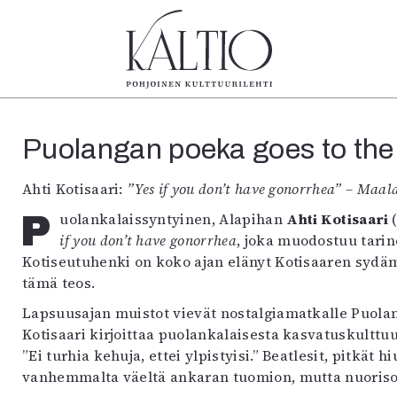
tegoriat
Lehdet
Info
Puolangan poeka goes to the 
koartikkeli
4/2026
Tilaus j
Teatteri
2–3/2026
irtonume
Ahti Kotisaari:
”Yes if you don’t have gonorrhea” – Maa
Tanssi
1/2026
Yhteistyö
Tanssi
6/2025
Toimitu
Puolankalaissyntyinen, Alapihan
Ahti Kotisaari
arjakuva
5/2025 saame
Mediatie
if you don’t have gonorrhea
, joka muodostuu tarin
ámegillii
5/2025
Kaltio r
Kotiseutuhenki on koko ajan elänyt Kotisaaren sydäm
äkirjoitus
Lehtiarkisto
tämä teos.
erilehdestä
Lapsuusajan muistot vievät nostalgiamatkalle Puolang
Oulu2026
Kotisaari kirjoittaa puolankalaisesta kasvatuskulttuu
Näyttelyt
”Ei turhia kehuja, ettei ylpistyisi.” Beatlesit, pitkät 
Musiikki
vanhemmalta väeltä ankaran tuomion, mutta nuoriso
Levyt