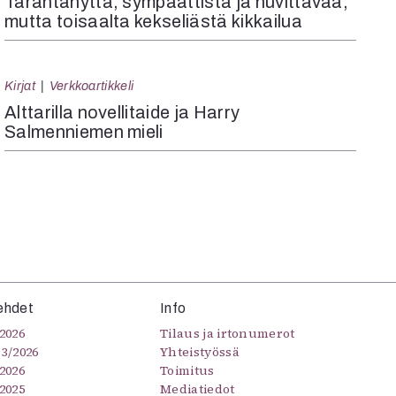
Tärähtänyttä, sympaattista ja huvittavaa,
mutta toisaalta kekseliästä kikkailua
Kirjat
Verkkoartikkeli
Alttarilla novellitaide ja Harry
Salmenniemen mieli
ehdet
Info
2026
Tilaus ja irtonumerot
–3/2026
Yhteistyössä
2026
Toimitus
2025
Mediatiedot