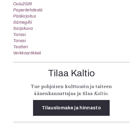
Oulu2026
Paperilehdestä
Pääkirjoitus
Sámegillii
Sarjakuva
Tanssi
Tanssi
Teatteri
Verkkoartikkeli
Tilaa Kaltio
Tue pohjoisen kulttuurin ja taiteen
äänenkannattajaa ja tilaa
Kaltio
.
Tilauslomake ja hinnasto