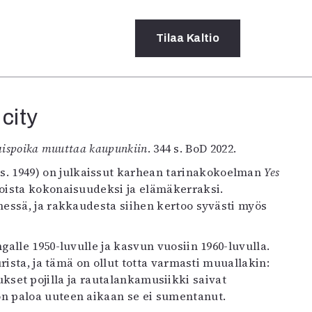
Tilaa
Kaltio
city
a
rot
laispoika muuttaa kaupunkiin
. 344 s. BoD 2022.
ssä
s
(s. 1949) on julkaissut karhean tarinakokoelman
Yes
dot
oista kokonaisuudeksi ja elämäkerraksi.
y
essä, ja rakkaudesta siihen kertoo syvästi myös
alle 1950-luvulle ja kasvun vuosiin 1960-luvulla.
rista, ja tämä on ollut totta varmasti muuallakin:
hiukset pojilla ja rautalankamusiikki saivat
n paloa uuteen aikaan se ei sumentanut.