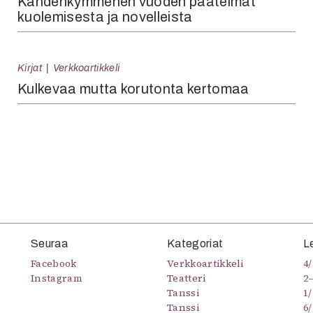
Kahdenkymmenen vuoden päätelmät
kuolemisesta ja novelleista
Kirjat
Verkkoartikkeli
Kulkevaa mutta korutonta kertomaa
Seuraa
Kategoriat
L
Facebook
Verkkoartikkeli
4/
Instagram
Teatteri
2
Tanssi
1/
Tanssi
6/