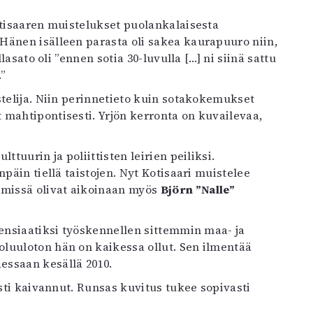
otisaaren muistelukset puolankalaisesta
Hänen isälleen parasta oli sakea kaurapuuro niin,
lasato oli ”ennen sotia 30-luvulla […] ni siinä sattu
”
stelija. Niin perinnetieto kuin sotakokemukset
 mahtipontisesti. Yrjön kerronta on kuvailevaa,
tuurin ja poliittisten leirien peiliksi.
päin tiellä taistojen. Nyt Kotisaari muistelee
missä olivat aikoinaan myös
Björn ”Nalle”
sensiaatiksi työskennellen sittemmin maa- ja
luuloton hän on kaikessa ollut. Sen ilmentää
essaan kesällä 2010.
asti kaivannut. Runsas kuvitus tukee sopivasti