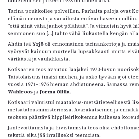
taideteollisen jälkeen 1973 oli uuden aika.
Tarina poukkoilee polveillen. Parhaita paloja ovat K
elämänmenosta ja sanailusta entivanhaseen malliin. 
”että siinä vähä jauhot pölähtää”. Ja viimeisin hyvä hil
semmonen suo […] tahto vähä liukastella kengän alla.
Ahdin isä
Yrjö
oli erinomainen tarinankertoja ja mui
vyöryvät kainuun murteella lupsakkaasti mutta eivät
värikästä ja vauhdikasta.
Kotisaaren teos avautuu laajaksi 1970-luvun nuorisokult
Taistolaisuus imaisi miehen, ja usko hyvään ajoi eteen
vuosia 1971–1976 hieman ahdistuneena. Samassa rem
Wahlroos
ja
Jorma Ollila
.
Kotisaari valmistui maatalous-metsätieteellisestä li
metsätalousministeriössä. Avarakatseinen ja ennakko
teoksen päättävä hippileirikokemus kaikessa koreud
Jäntevöittämistä ja tiivistämistä teos olisi ehdottom
tekstiä eikä jää irralliseksi teemoista.