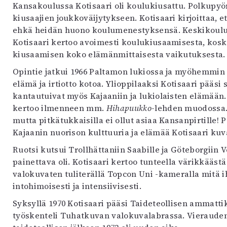
Kansakoulussa Kotisaari oli koulukiusattu. Polkupyörä
uvataide
kiusaajien joukkoväijytykseen. Kotisaari kirjoittaa, 
Kirjat
ehkä heidän huono koulumenestyksensä. Keskikouluss
n English
Kotisaari kertoo avoimesti koulukiusaamisesta, koska
sitystaide
kiusaamisen koko elämänmittaisesta vaikutuksesta.
Arkisto
Opintie jatkui 1966 Paltamon lukiossa ja myöhemmin 
elämä ja irtiotto kotoa. Ylioppilaaksi Kotisaari pääs
kantautuivat myös Kajaaniin ja lukiolaisten elämään.
kertoo ilmenneen mm.
Hihapuukko
-lehden muodossa. 
mutta pitkätukkaisilla ei ollut asiaa Kansanpirtille!
Kajaanin nuorison kulttuuria ja elämää Kotisaari kuv
Ruotsi kutsui Trollhättaniin Saabille ja Göteborgiin 
painettava oli. Kotisaari kertoo tunteella värikkää
valokuvaten tuliterällä Topcon Uni -kameralla mitä i
intohimoisesti ja intensiivisesti.
Syksyllä 1970 Kotisaari pääsi Taideteollisen ammatt
työskenteli Tuhatkuvan valokuvalabrassa. Vierauden 