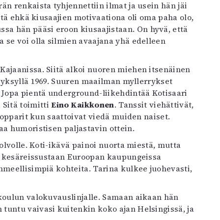
n renkaista tyhjennettiin ilmat ja usein hän jäi
että ehkä kiusaajien motivaationa oli oma paha olo,
a hän pääsi eroon kiusaajistaan. On hyvä, että
 se voi olla silmien avaajana yhä edelleen
Kajaanissa. Siitä alkoi nuoren miehen itsenäinen
i syksyllä 1969. Suuren maailman myllerrykset
 Jopa pientä underground-liikehdintää Kotisaari
Sitä toimitti
Eino Kaikkonen
. Tanssit viehättivät,
 Popparit kun saattoivat viedä muiden naiset.
aa humoristisen paljastavin ottein.
Volvolle. Koti-ikävä painoi nuorta miestä, mutta
stä kesäreissustaan Euroopan kaupungeissa
hmeellisimpiä kohteita. Tarina kulkee juohevasti,
ikoulun valokuvauslinjalle. Samaan aikaan hän
tuntu vaivasi kuitenkin koko ajan Helsingissä, ja