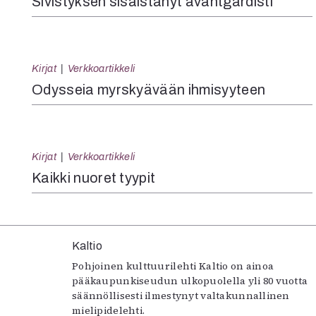
Sivistyksen sisäistänyt avantgardisti
Kirjat
Verkkoartikkeli
Odysseia myrskyävään ihmisyyteen
Kirjat
Verkkoartikkeli
Kaikki nuoret tyypit
Kaltio
Pohjoinen kulttuurilehti Kaltio on ainoa
pääkaupunkiseudun ulkopuolella yli 80 vuotta
säännöllisesti ilmestynyt valtakunnallinen
mielipidelehti.