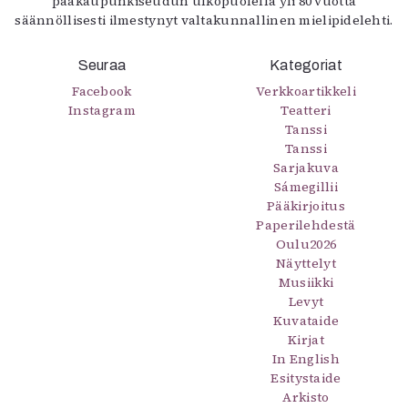
pääkaupunkiseudun ulkopuolella yli 80 vuotta
säännöllisesti ilmestynyt valtakunnallinen mielipidelehti.
Seuraa
Kategoriat
Facebook
Verkkoartikkeli
Instagram
Teatteri
Tanssi
Tanssi
Sarjakuva
Sámegillii
Pääkirjoitus
Paperilehdestä
Oulu2026
Näyttelyt
Musiikki
Levyt
Kuvataide
Kirjat
In English
Esitystaide
Arkisto