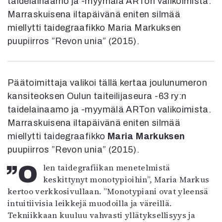
taidelainaamo ja -myymälä ARTon valikoimista.
Mediatiedot
Marraskuisena iltapäivänä eniten silmää
Kaltio ry
miellytti taidegraafikko Maria Markuksen
puupiirros ”Revon unia” (2015).
Päätoimittaja valikoi tällä kertaa joulunumeron
kansiteoksen Oulun taiteilijaseura -63 ry:n
taidelainaamo ja -myymälä ARTon valikoimista.
Marraskuisena iltapäivänä eniten silmää
miellytti taidegraafikko
Maria Markuksen
puupiirros ”Revon unia” (2015).
”Olen taidegrafiikan menetelmistä
keskittynyt monotypioihin”, Maria Markus
kertoo verkkosivullaan. ”Monotypiani ovat yleensä
intuitiivisia leikkejä muodoilla ja väreillä.
Tekniikkaan kuuluu vahvasti yllätyksellisyys ja