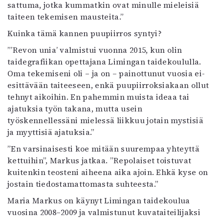
sattuma, jotka kummatkin ovat minulle mieleisiä
taiteen tekemisen mausteita.”
Kuinka tämä kannen puupiirros syntyi?
”’Revon unia’ valmistui vuonna 2015, kun olin
taidegrafiikan opettajana Limingan taidekoululla.
Oma tekemiseni oli – ja on – painottunut vuosia ei-
esittävään taiteeseen, enkä puupiirroksiakaan ollut
tehnyt aikoihin. En pahemmin muista ideaa tai
ajatuksia työn takana, mutta usein
työskennellessäni mielessä liikkuu jotain mystisiä
ja myyttisiä ajatuksia.”
”En varsinaisesti koe mitään suurempaa yhteyttä
kettuihin”, Markus jatkaa. ”Repolaiset toistuvat
kuitenkin teosteni aiheena aika ajoin. Ehkä kyse on
jostain tiedostamattomasta suhteesta.”
Maria Markus on käynyt Limingan taidekoulua
vuosina 2008–2009 ja valmistunut kuvataiteilijaksi