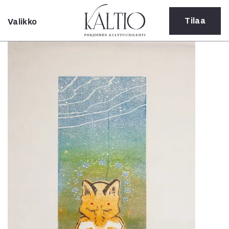
Tilaa
Valikko
Sulje
Kategoriat
Verkkoartikkeli
Teatteri
Tanssi
Tanssi
Sarjakuva
Sámegillii
Pääkirjoitus
Paperilehdestä
Oulu2026
Näyttelyt
Musiikki
Levyt
Kuvataide