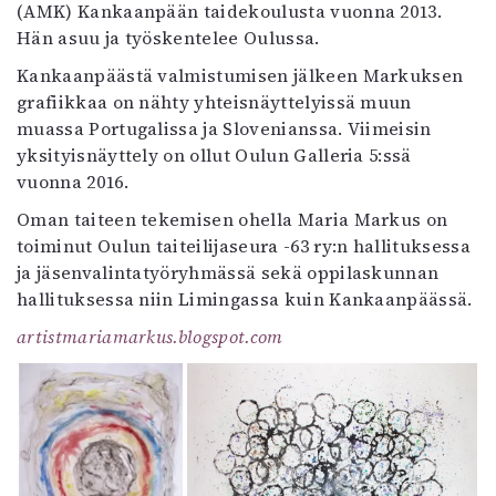
(AMK) Kankaanpään taidekoulusta vuonna 2013.
Hän asuu ja työskentelee Oulussa.
Kankaanpäästä valmistumisen jälkeen Markuksen
grafiikkaa on nähty yhteisnäyttelyissä muun
muassa Portugalissa ja Slovenianssa. Viimeisin
yksityisnäyttely on ollut Oulun Galleria 5:ssä
vuonna 2016.
Oman taiteen tekemisen ohella Maria Markus on
toiminut Oulun taiteilijaseura -63 ry:n hallituksessa
ja jäsenvalintatyöryhmässä sekä oppilaskunnan
hallituksessa niin Limingassa kuin Kankaanpäässä.
artistmariamarkus.blogspot.com