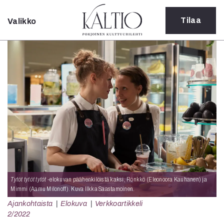
Tilaa
Valikko
Sulje
Kategoriat
Verkkoartikkeli
Teatteri
Tanssi
Tanssi
Sarjakuva
Sámegillii
Pääkirjoitus
Paperilehdestä
Oulu2026
Näyttelyt
Tytöt tytöt tytöt
-elokuvan päähenkilöistä kaksi, Rönkkö (Eleonoora Kauhanen) ja
Mimmi (Aamu Milonoff). Kuva Ilkka Saastamoinen.
Musiikki
Levyt
Ajankohtaista
Elokuva
Verkkoartikkeli
2/2022
Kuvataide