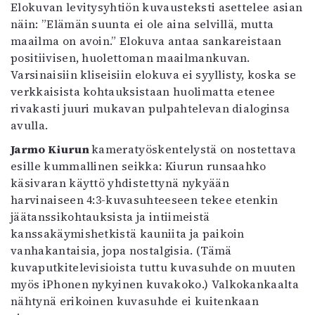
Elokuvan levitysyhtiön kuvausteksti asettelee asian
näin: ”Elämän suunta ei ole aina selvillä, mutta
maailma on avoin.” Elokuva antaa sankareistaan
positiivisen, huolettoman maailmankuvan.
Varsinaisiin kliseisiin elokuva ei syyllisty, koska se
verkkaisista kohtauksistaan huolimatta etenee
rivakasti juuri mukavan pulpahtelevan dialoginsa
avulla.
Jarmo Kiurun
kameratyöskentelystä on nostettava
esille kummallinen seikka: Kiurun runsaahko
käsivaran käyttö yhdistettynä nykyään
harvinaiseen 4:3-kuvasuhteeseen tekee etenkin
jäätanssikohtauksista ja intiimeistä
kanssakäymishetkistä kauniita ja paikoin
vanhakantaisia, jopa nostalgisia. (Tämä
kuvaputkitelevisioista tuttu kuvasuhde on muuten
myös iPhonen nykyinen kuvakoko.) Valkokankaalta
nähtynä erikoinen kuvasuhde ei kuitenkaan