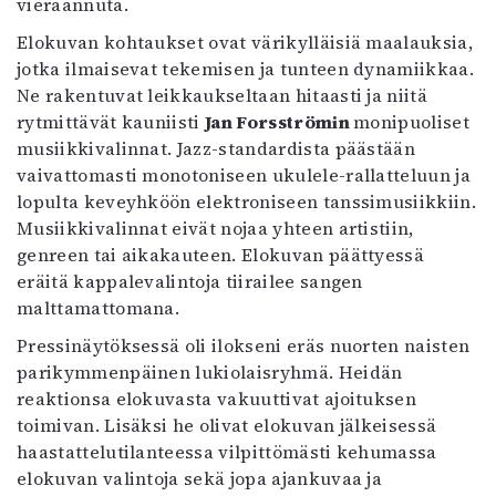
vieraannuta.
Elokuvan kohtaukset ovat värikylläisiä maalauksia,
jotka ilmaisevat tekemisen ja tunteen dynamiikkaa.
Ne rakentuvat leikkaukseltaan hitaasti ja niitä
rytmittävät kauniisti
Jan Forsströmin
monipuoliset
musiikkivalinnat. Jazz-standardista päästään
vaivattomasti monotoniseen ukulele-rallatteluun ja
lopulta keveyhköön elektroniseen tanssimusiikkiin.
Musiikkivalinnat eivät nojaa yhteen artistiin,
genreen tai aikakauteen. Elokuvan päättyessä
eräitä kappalevalintoja tiirailee sangen
malttamattomana.
Pressinäytöksessä oli ilokseni eräs nuorten naisten
parikymmenpäinen lukiolaisryhmä. Heidän
reaktionsa elokuvasta vakuuttivat ajoituksen
toimivan. Lisäksi he olivat elokuvan jälkeisessä
haastattelutilanteessa vilpittömästi kehumassa
elokuvan valintoja sekä jopa ajankuvaa ja