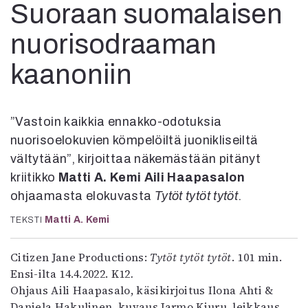
Kirjat
Suoraan suomalaisen
In English
nuorisodraaman
Esitystaide
Arkisto
kaanoniin
Lehdet
4/2026
”Vastoin kaikkia ennakko-odotuksia
2–3/2026
nuorisoelokuvien kömpelöiltä juonikliseiltä
1/2026
vältytään”, kirjoittaa näkemästään pitänyt
6/2025
kriitikko
Matti A. Kemi
Aili Haapasalon
5/2025 saame
5/2025
ohjaamasta elokuvasta
Tytöt tytöt tytöt
.
Lehtiarkisto
Matti A. Kemi
TEKSTI
Info
Citizen Jane Productions:
Tytöt tytöt tytöt
. 101 min.
Tilaus ja irtonumerot
Ensi-ilta 14.4.2022. K12
.
Yhteistyössä
Ohjaus Aili Haapasalo, käsikirjoitus Ilona Ahti &
Toimitus
Daniela Hakulinen, kuvaus Jarmo Kiuru, leikkaus