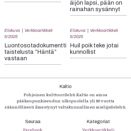
äijön lapsi, pään on
rainahan sysännyt
Elokuva
Verkkoartikkeli
Elokuva
Verkkoartikkeli
5/2025
5/2025
Luontosotadokumentti
Huil poik teke jotai
taistelusta ”Häntä”
kunnollist
vastaan
Kaltio
Pohjoinen kulttuurilehti Kaltio on ainoa
pääkaupunkiseudun ulkopuolella yli 80 vuotta
säännöllisesti ilmestynyt valtakunnallinen mielipidelehti.
Seuraa
Kategoriat
Facebook
Verkkoartikkeli