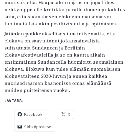
nuorisokieltä. Haapasalon ohjaus on jopa lähes
nelikymppiselle kriitikko-paralle iloinen pilkahdus
siitä, että suomalaisen elokuvan maisema voi
tuottaa tällaistakin positiivisuutta ja optimismia.
Jätänkin poikkeuksellisesti mainitsematta, että
elokuva on saavuttanut jo kansainvälistä
suitsutusta Sundancen ja Berliinin
elokuvafestivaaleilla ja se on kautta aikain
ensimmäinen Sundancella huomioitu suomalainen
elokuva. Elokuva kun tulee elämään suomalaisen
elokuvataiteen 2020-luvun ja ennen kaikkea
nuorisodraaman kaanonissa omaa elämäänsä
muiden puitteitensa vuoksi.
JAA TÄMÄ:
Facebook
X
Sähköpostitse