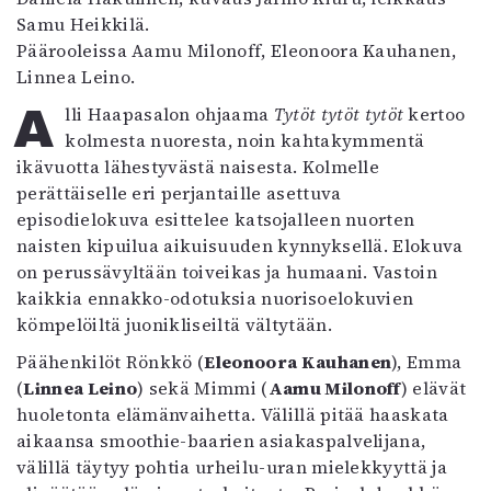
Mediatiedot
Samu Heikkilä.
Kaltio ry
Päärooleissa Aamu Milonoff, Eleonoora Kauhanen,
Linnea Leino.
Alli Haapasalon ohjaama
Tytöt tytöt tytöt
kertoo
kolmesta nuoresta, noin kahtakymmentä
ikävuotta lähestyvästä naisesta. Kolmelle
perättäiselle eri perjantaille asettuva
episodielokuva esittelee katsojalleen nuorten
naisten kipuilua aikuisuuden kynnyksellä. Elokuva
on perussävyltään toiveikas ja humaani. Vastoin
kaikkia ennakko-odotuksia nuorisoelokuvien
kömpelöiltä juonikliseiltä vältytään.
Päähenkilöt Rönkkö (
Eleonoora Kauhanen
), Emma
(
Linnea Leino
) sekä Mimmi (
Aamu Milonoff
) elävät
huoletonta elämänvaihetta. Välillä pitää haaskata
aikaansa smoothie-baarien asiakaspalvelijana,
välillä täytyy pohtia urheilu-uran mielekkyyttä ja