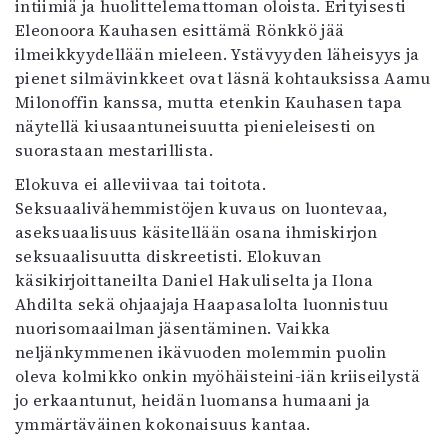
intiimiä ja huolittelemattoman oloista. Erityisesti
Eleonoora Kauhasen esittämä Rönkkö jää
ilmeikkyydellään mieleen. Ystävyyden läheisyys ja
pienet silmävinkkeet ovat läsnä kohtauksissa Aamu
Milonoffin kanssa, mutta etenkin Kauhasen tapa
näytellä kiusaantuneisuutta pienieleisesti on
suorastaan mestarillista.
Elokuva ei alleviivaa tai toitota.
Seksuaalivähemmistöjen kuvaus on luontevaa,
aseksuaalisuus käsitellään osana ihmiskirjon
seksuaalisuutta diskreetisti. Elokuvan
käsikirjoittaneilta Daniel Hakuliselta ja Ilona
Ahdilta sekä ohjaajaja Haapasalolta luonnistuu
nuorisomaailman jäsentäminen. Vaikka
neljänkymmenen ikävuoden molemmin puolin
oleva kolmikko onkin myöhäisteini-iän kriiseilystä
jo erkaantunut, heidän luomansa humaani ja
ymmärtäväinen kokonaisuus kantaa.