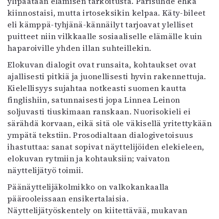
ylipäätään elämisen tarkoitusta. Parisuhde ehkä
kiinnostaisi, mutta irtoseksikin kelpaa. Käty-bileet
eli kämppä-tyhjänä-kännäilyt tarjoavat ylelliset
puitteet niin vilkkaalle sosiaaliselle elämälle kuin
haparoiville yhden illan suhteillekin.
Elokuvan dialogit ovat runsaita, kohtaukset ovat
ajallisesti pitkiä ja juonellisesti hyvin rakennettuja.
Kielellisyys sujahtaa notkeasti suomen kautta
finglishiin, satunnaisesti jopa Linnea Leinon
soljuvasti tiuskimaan ranskaan. Nuorisokieli ei
särähdä korvaan, eikä sitä ole väkisellä yritettykään
ympätä tekstiin. Prosodialtaan dialogivetoisuus
ihastuttaa: sanat sopivat näyttelijöiden elekieleen,
elokuvan rytmiin ja kohtauksiin; vaivaton
näyttelijätyö toimii.
Päänäyttelijäkolmikko on valkokankaalla
päärooleissaan ensikertalaisia.
Näyttelijätyöskentely on kiitettävää, mukavan