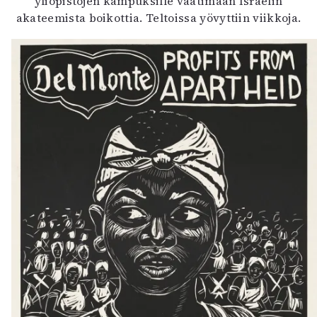
yliopistojen kampuksille vaatimaan Israelin
akateemista boikottia. Teltoissa yövyttiin viikkoja.