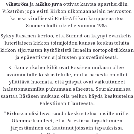
Vikström
ja
Mikko Juva
ottivat kantaa apartheidiin.
Vikström jopa esitti Kirkon ulkomaanasiain neuvoston
kanssa virallisesti Etelä-Afrikan kauppasaartoa
Suomen hallitukselle vuonna 1985.
Syksy Räsänen kertoo, että Sumud on käynyt evankelis-
luterilaisen kirkon toimijoiden kanssa keskusteluita
kirkon sijoitusten kytköksistä Israelin sortopolitiikkaan
ja epäeettisten sijoitusten poisvetämisestä.
Kirkon virkahenkilöt ovat Räsäsen mukaan olleet
avoimia tälle keskustelulle, mutta hänestä on ollut
yllättävä huomata, että piispat ovat vaikuttaneet
haluttomammilta puhumaan aiheesta. Seurakunnissa
saattaa Räsäsen mukaan olla pelkoa käydä keskustelua
Palestiinan tilanteesta.
”Kirkossa olisi hyvä saada keskustelua uusille urille.
Olemme kuulleet, että Palestiina-tapahtumien
järjestäminen on kaatunut joissain tapauksissa