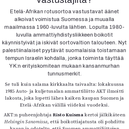
Kirjat
In English
Etelä-Afrikan rotusortoa vastustavat äänet
Esitystaide
alkoivat voimistua Suomessa ja muualla
Arkisto
maailmassa 1960-luvulta lähtien. Lopulta 1980-
luvulla ammattiyhdistysliikkeen boikotit
Lehdet
käynnistyivät ja iskivät sortovaltion talouteen. Nyt
4/2026
palestiinalaiset pyytävät suomalaisia toistamaan
2–3/2026
tempun Israelin kohdalla, jonka toiminta täyttää
1/2026
YK:n erityiskomitean mukaan kansanmurhan
6/2025
tunnusmerkit.
5/2025 saame
5/2025
Se tuli kuin salama kirkkaalta taivaalta: lokakuussa
Lehtiarkisto
1985 Auto- ja kuljetusalan ammattiliitto AKT ilmoitti
lakosta, joka lopetti lähes kaiken kaupan Suomen ja
Info
Etelä-Afrikan välillä viideksi vuodeksi.
Tilaus ja irtonumerot
AKT:n puheenjohtaja
Risto Kuisma
kertoi jälkikäteen
Yhteistyössä
Helsingin Sanomissa
, että boikottiajatusta oli pohdittu
Toimitus
kauan ja odoteltu, että Suomen ammattiliittojen