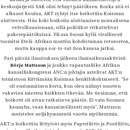
Mediatiedot
keskusjärjestö SAK olisi tehnyt päätöksen. Koska sitä ei
Kaltio ry
alkanut kuulua, AKT ryhtyi itse boikottiin Kuisman
aloitteesta. Hän koki boikotin aloittamisen moraalisena
velvollisuutenaan, sillä poliitikot vitkuttelivat
pakotepäätöksissä. YK:ssa Suomi kyllä virallisesti
tuomitsi Etelä-Afrikan mustiin kohdistaman rotusorron,
mutta kauppa sor-to-val-tion kanssa jatkui.
Pari päivää ilmoituksen jälkeen ihmisoikeusaktivisti
Börje Mattsson
ja joukko vapautusliike Afrikan
kansalliskongressi ANC:n johtajia astelivat AKT:n
toimistoon kiittämään Kuismaa henkilökohtaisesti. ”Se
oli ensimmäinen kerta, kun olen nähnyt suurten
vakavien miesten kaikkien itkevän. Me tiesimme, että
boikotti oli aivan ratkaiseva päätös. Ei vain Suomen
kannalta, vaan kansainvälisesti myös”, Mattsson
muistelee neljäkymmentä vuotta myöhemmin.
AKT:n boikottiin liittyivät myös Paperiliitto ja Postiliitto,