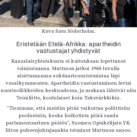
Kuva Satu Söderholm.
Eristetään Etelä-Afrikka: apartheidin
vastustajat yhdistyvät
Kansalaisyhteiskunta ei kuitenkaan lopettanut
toimintaansa. Mattsson jatkoi 1960-luvulla
aloittamaansa solidaarisuustoimintaa läpi
vuosikymmenten. Apartheidin vastustaminen levisi
nuorisoliikkeiden keskuudessa, ja mukaan lähtivät niin
Teiniliitto, koululaiset kuin Taksvärkkikin.
”Tiesimme, että meidän pitää vaikuttaa poliittisiin
puolueisiin, koska boikotista pitää saada
parlamentaarinen päätös”, Suomen Opiskelijain YK-
liiton puheenjohtajanakin toiminut Mattsson sanoo.