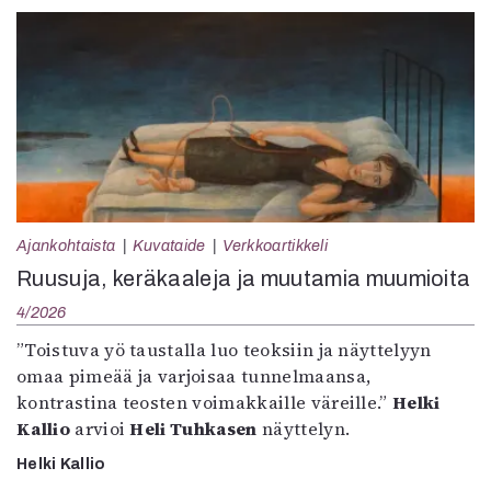
Ajankohtaista
Kuvataide
Verkkoartikkeli
Ruusuja, keräkaaleja ja muutamia muumioita
4/2026
”Toistuva yö taustalla luo teoksiin ja näyttelyyn
omaa pimeää ja varjoisaa tunnelmaansa,
kontrastina teosten voimakkaille väreille.”
Helki
Kallio
arvioi
Heli Tuhkasen
näyttelyn.
Helki Kallio