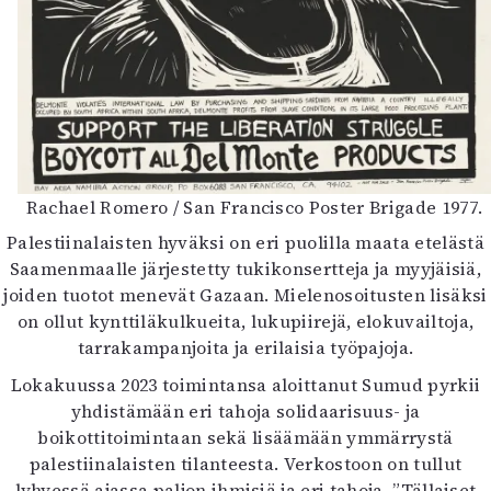
Rachael Romero / San Francisco Poster Brigade 1977.
Palestiinalaisten hyväksi on eri puolilla maata etelästä
Saamenmaalle järjestetty tukikonsertteja ja myyjäisiä,
joiden tuotot menevät Gazaan. Mielenosoitusten lisäksi
on ollut kynttiläkulkueita, lukupiirejä, elokuvailtoja,
tarrakampanjoita ja erilaisia työpajoja.
Lokakuussa 2023 toimintansa aloittanut Sumud pyrkii
yhdistämään eri tahoja solidaarisuus- ja
boikottitoimintaan sekä lisäämään ymmärrystä
palestiinalaisten tilanteesta. Verkostoon on tullut
lyhyessä ajassa paljon ihmisiä ja eri tahoja. ”Tällaiset