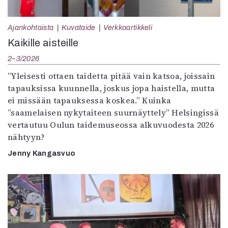
Ajankohtaista
Kuvataide
Verkkoartikkeli
Kaikille aisteille
2–3/2026
”Yleisesti ottaen taidetta pitää vain katsoa, joissain
tapauksissa kuunnella, joskus jopa haistella, mutta
ei missään tapauksessa koskea.” Kuinka
”saamelaisen nykytaiteen suurnäyttely” Helsingissä
vertautuu Oulun taidemuseossa alkuvuodesta 2026
nähtyyn?
Jenny Kangasvuo