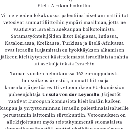
Etelä-Afrikan boikottia.
Viime vuoden lokakuussa palestiinalaiset ammattiliitot
vetosivat ammattiliittoihin ympäri maailman, jotta ne
vaatisivat Israelin asekaupan boikotoimista.
Satamatyöntekijöiden liitot Belgiassa, Intiassa,
Kataloniassa, Kreikassa, Turkissa ja Etelä-Afrikassa
ovat Israelin laajamittaisen hyökkäyksen alkamisen
jälkeen kieltäytyneet käsittelemästä israelilaista rahtia
tai asekuljetuksia Israeliin.
Tämän vuoden helmikuussa 163 eurooppalaista
ihmisoikeusjärjestöä, ammattiliittoa ja
kansalaisjärjestöä esitti vetoomuksen EU-komission
puheenjohtaja
Ursula von der Leyenille
. Järjestöt
vaativat Euroopan komissiota kieltämään kaiken
kaupan ja yritystoiminnan Israelin palestiinalaisalueille
perustamiin laittomiin siirtokuntiin. Vetoomuksen on
allekirjoittanut myös toistakymmentä suomalaista
ihmisoikeusjärjestöä, muttei yksikään suomalainen