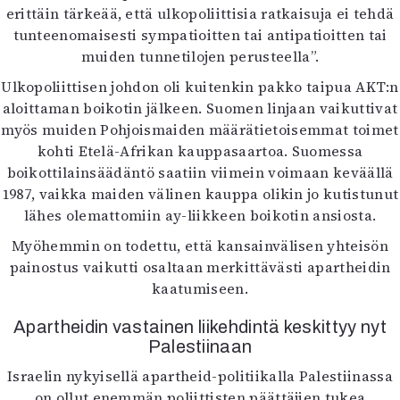
erittäin tärkeää, että ulkopoliittisia ratkaisuja ei tehdä
tunteenomaisesti sympatioitten tai antipatioitten tai
muiden tunnetilojen perusteella”.
Ulkopoliittisen johdon oli kuitenkin pakko taipua AKT:n
aloittaman boikotin jälkeen. Suomen linjaan vaikuttivat
myös muiden Pohjoismaiden määrätietoisemmat toimet
kohti Etelä-Afrikan kauppasaartoa. Suomessa
boikottilainsäädäntö saatiin viimein voimaan keväällä
1987, vaikka maiden välinen kauppa olikin jo kutistunut
lähes olemattomiin ay-liikkeen boikotin ansiosta.
Myöhemmin on todettu, että kansainvälisen yhteisön
painostus vaikutti osaltaan merkittävästi apartheidin
kaatumiseen.
Apartheidin vastainen liikehdintä keskittyy nyt
Palestiinaan
Israelin nykyisellä apartheid-politiikalla Palestiinassa
on ollut enemmän poliittisten päättäjien tukea