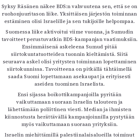
Syksy Räsänen näkee BDS:n vahvuutena sen, että se on
ruohonjuuritason liike. Yksittäisen järjestön toiminnan
estäminen olisi Israelille ja sen tukijoille helpompaa.
Suomessa liike aktivoitui viime vuonna, ja Sumudin
tavoitteet perustuvatkin BDS-kampanjan vaatimuksiin.
Ensimmäisenä askeleena Sumud pitää
siirtokuntatuotteiden tuonnin kieltämistä. Siitä
seuraava askel olisi yritysten toiminnan lopettaminen
siirtokunnissa. Tavoitteena on pitkällä tähtäimellä
saada Suomi lopettamaan asekaupat ja erityisesti
aseiden tuominen Israelista.
Ensi sijassa boikottikampanjoilla pyritään
vaikuttamaan suoraan Israelin talouteen ja
lähettämään poliittinen viesti. Median ja ihmisten
kiinnostusta herättävällä kampanjoinnilla pystytään
myös vaikuttamaan suoraan yrityksiin.
Israelin miehittämillä palestiinalaisalueilla toiminut