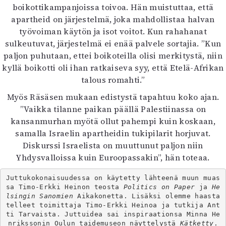
boikottikampanjoissa toivoa. Hän muistuttaa, että
apartheid on järjestelmä, joka mahdollistaa halvan
työvoiman käytön ja isot voitot. Kun rahahanat
sulkeutuvat, järjestelmä ei enää palvele sortajia. ”Kun
paljon puhutaan, ettei boikoteilla olisi merkitystä, niin
kyllä boikotti oli ihan ratkaiseva syy, että Etelä-Afrikan
talous romahti.”
Myös Räsäsen mukaan edistystä tapahtuu koko ajan.
”Vaikka tilanne paikan päällä Palestiinassa on
kansanmurhan myötä ollut pahempi kuin koskaan,
samalla Israelin apartheidin tukipilarit horjuvat.
Diskurssi Israelista on muuttunut paljon niin
Yhdysvalloissa kuin Euroopassakin”, hän toteaa.
Juttukokonaisuudessa on käytetty lähteenä muun muas
sa Timo-Erkki Heinon teosta 
Politics on Paper
 ja 
He
lsingin Sanomien
 Aikakonetta. Lisäksi olemme haasta
telleet toimittaja Timo-Erkki Heinoa ja tutkija Ant
ti Tarvaista. Juttuidea sai inspiraationsa Minna He
nrikssonin Oulun taidemuseon näyttelystä 
Kätketty
.