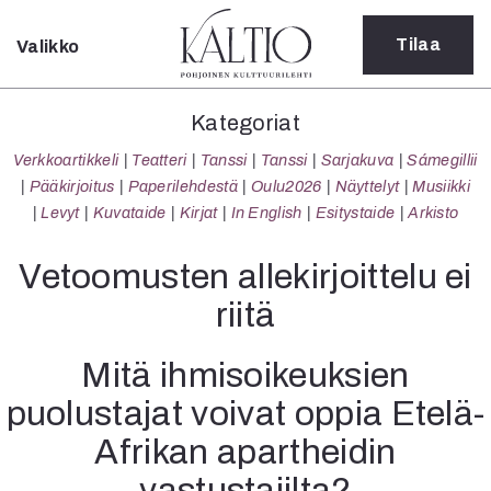
Tilaa
Valikko
Sulje
Kategoriat
Kategoriat
Verkkoartikkeli
Verkkoartikkeli
Teatteri
Tanssi
Tanssi
Sarjakuva
Sámegillii
Teatteri
Pääkirjoitus
Paperilehdestä
Oulu2026
Näyttelyt
Musiikki
Tanssi
Levyt
Kuvataide
Kirjat
In English
Esitystaide
Arkisto
Tanssi
Sarjakuva
Vetoomusten alle­kirjoittelu ei
Sámegillii
riitä
Pääkirjoitus
Paperilehdestä
Mitä ihmisoikeuksien
Oulu2026
Näyttelyt
puolustajat voivat oppia Etelä-
Musiikki
Afrikan apartheidin
Levyt
Kuvataide
vastustajilta?