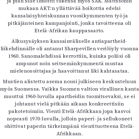
ja pian sille ilmoitti tukensa myös SAK. Mattssonin
mukaan AKT:n yllättävää boikottia edelsi
kansalaisyhteiskunnan vuosikymmenten työ ja
pitkäjänteinen kampanjointi, jonka tavoitteena oli
Etelä-Afrikan kauppasaarto.
Alkusysäyksen kansainväliselle antiapartheid-
liikehdinnälle oli antanut Sharpevillen verilöyly vuonna
1960. Sanomalehdissä kerrottiin, kuinka poliisi oli
ampunut noin seitsemänkymmentä mustaa
mielenosoittajaa ja haavoittanut liki kahtasataa.
Mustien alistettu asema nousi julkiseen keskusteluun
myös Suomessa. Vaikka Suomen valtion virallinen kanta
muuttui 1960-luvulla apartheidin tuomitsevaksi, se ei
johtanut vielä pitkään aikaan konkreettisiin
pakotetoimiin. Vienti Etelä-Afrikkaan jopa kasvoi
nopeasti 1970-luvulla, jolloin paperi- ja sellukoneet
ohittivat paperin tärkeimpänä vientituotteena Etelä-
Afrikkaan.