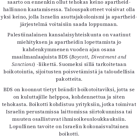
saarto on ennenkin ollut tehokas keino apartheid-
hallinnon kaatamisessa. Talouspakotteet voisivat olla
yksi keino, jolla Israelin asuttajakolonismi ja apartheid-
järjestelmä voitaisiin saada loppumaan.
Palestiinalainen kansalaisyhteiskunta on vaatinut
miehityksen ja apartheidin lopettamista jo
kahdenkymmenen vuoden ajan osana
maailmanlaajuista BDS (
Boycott, Divestment and
Sanctions
) -liikettä. Suomeksi sillä tarkoitetaan
boikotointia, sijoitusten poisvetämistä ja taloudellisia
pakotteita.
BDS on koonnut tietyt brändit boikotoitaviksi, jotta se
on kuluttajille helppoa, kohdennettua ja siten
tehokasta. Boikotti kohdistuu yrityksiin, jotka toimivat
Israelin perustamissa laittomissa siirtokunnissa tai
muuten osallistuvat ihmisoikeusloukkauksiin.
Lopullinen tavoite on Israelin kokonaisvaltainen
boikotti.