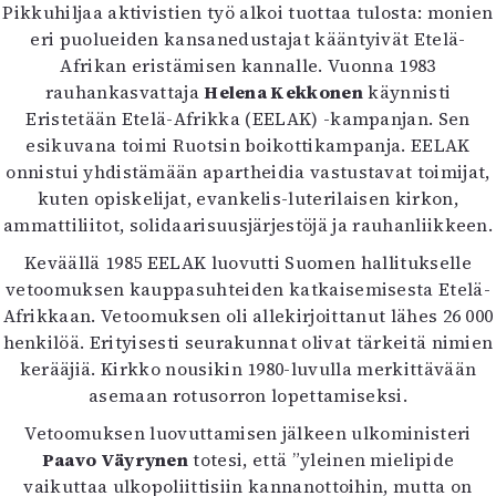
Pikkuhiljaa aktivistien työ alkoi tuottaa tulosta: monien
eri puolueiden kansanedustajat kääntyivät Etelä-
Afrikan eristämisen kannalle. Vuonna 1983
rauhankasvattaja
Helena Kekkonen
käynnisti
Eristetään Etelä-Afrikka (EELAK) -kampanjan. Sen
esikuvana toimi Ruotsin boikottikampanja. EELAK
onnistui yhdistämään apartheidia vastustavat toimijat,
kuten opiskelijat, evankelis-luterilaisen kirkon,
ammattiliitot, solidaarisuusjärjestöjä ja rauhanliikkeen.
Keväällä 1985 EELAK luovutti Suomen hallitukselle
vetoomuksen kauppasuhteiden katkaisemisesta Etelä-
Afrikkaan. Vetoomuksen oli allekirjoittanut lähes 26 000
henkilöä. Erityisesti seurakunnat olivat tärkeitä nimien
kerääjiä. Kirkko nousikin 1980-luvulla merkittävään
asemaan rotusorron lopettamiseksi.
Vetoomuksen luovuttamisen jälkeen ulkoministeri
Paavo Väyrynen
totesi, että ”yleinen mielipide
vaikuttaa ulkopoliittisiin kannanottoihin, mutta on