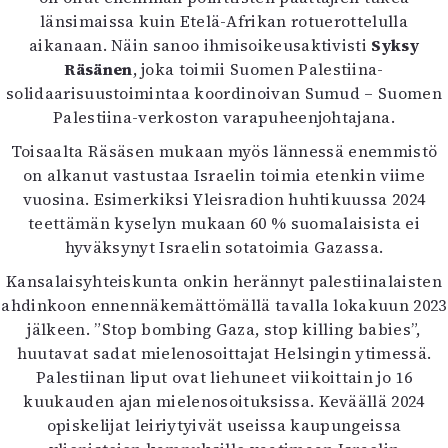
länsimaissa kuin Etelä-Afrikan rotuerottelulla
aikanaan. Näin sanoo ihmisoikeusaktivisti
Syksy
Räsänen
, joka toimii Suomen Palestiina-
solidaarisuustoimintaa koordinoivan Sumud – Suomen
Palestiina-verkoston varapuheenjohtajana.
Toisaalta Räsäsen mukaan myös lännessä enemmistö
on alkanut vastustaa Israelin toimia etenkin viime
vuosina. Esimerkiksi Yleisradion huhtikuussa 2024
teettämän kyselyn mukaan 60 % suomalaisista ei
hyväksynyt Israelin sotatoimia Gazassa.
Kansalaisyhteiskunta onkin herännyt palestiinalaisten
ahdinkoon ennennäkemättömällä tavalla lokakuun 2023
jälkeen. ”Stop bombing Gaza, stop killing babies”,
huutavat sadat mielenosoittajat Helsingin ytimessä.
Palestiinan liput ovat liehuneet viikoittain jo 16
kuukauden ajan mielenosoituksissa. Keväällä 2024
opiskelijat leiriytyivät useissa kaupungeissa