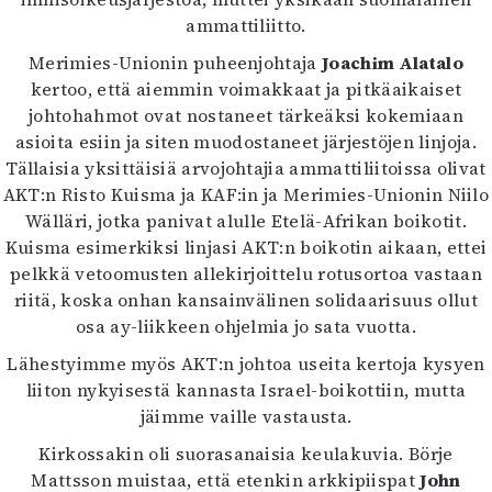
ammattiliitto.
Merimies-Unionin puheenjohtaja
Joachim Alatalo
kertoo, että aiemmin voimakkaat ja pitkäaikaiset
johtohahmot ovat nostaneet tärkeäksi kokemiaan
asioita esiin ja siten muodostaneet järjestöjen linjoja.
Tällaisia yksittäisiä arvojohtajia ammattiliitoissa olivat
AKT:n Risto Kuisma ja KAF:in ja Merimies-Unionin Niilo
Wälläri, jotka panivat alulle Etelä-Afrikan boikotit.
Kuisma esimerkiksi linjasi AKT:n boikotin aikaan, ettei
pelkkä vetoomusten allekirjoittelu rotusortoa vastaan
riitä, koska onhan kansainvälinen solidaarisuus ollut
osa ay-liikkeen ohjelmia jo sata vuotta.
Lähestyimme myös AKT:n johtoa useita kertoja kysyen
liiton nykyisestä kannasta Israel-boikottiin, mutta
jäimme vaille vastausta.
Kirkossakin oli suorasanaisia keulakuvia. Börje
Mattsson muistaa, että etenkin arkkipiispat
John