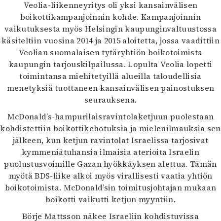
Veolia-liikenneyritys oli yksi kansainvälisen
boikottikampanjoinnin kohde. Kampanjoinnin
vaikutuksesta myös Helsingin kaupunginvaltuustossa
käsiteltiin vuosina 2014 ja 2015 aloitetta, jossa vaadittiin
Veolian suomalaisen tytäryhtiön boikotoimista
kaupungin tarjouskilpailussa. Lopulta Veolia lopetti
toimintansa miehitetyillä alueilla taloudellisia
menetyksiä tuottaneen kansainvälisen painostuksen
seurauksena.
McDonald’s-hampurilaisravintolaketjuun puolestaan
kohdistettiin boikottikehotuksia ja mielenilmauksia sen
jälkeen, kun ketjun ravintolat Israelissa tarjosivat
kymmeniätuhansia ilmaisia aterioita Israelin
puolustusvoimille Gazan hyökkäyksen alettua. Tämän
myötä BDS-liike alkoi myös virallisesti vaatia yhtiön
boikotoimista. McDonald’sin toimitusjohtajan mukaan
boikotti vaikutti ketjun myyntiin.
Börje Mattsson näkee Israeliin kohdistuvissa