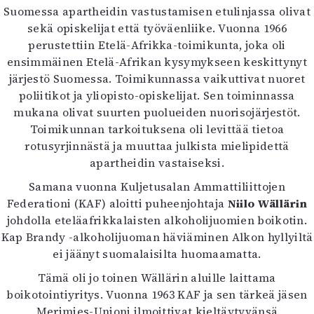
Suomessa apartheidin vastustamisen etulinjassa olivat
sekä opiskelijat että työväenliike. Vuonna 1966
perustettiin Etelä-Afrikka-toimikunta, joka oli
ensimmäinen Etelä-Afrikan kysymykseen keskittynyt
järjestö Suomessa. Toimikunnassa vaikuttivat nuoret
poliitikot ja yliopisto-opiskelijat. Sen toiminnassa
mukana olivat suurten puolueiden nuorisojärjestöt.
Toimikunnan tarkoituksena oli levittää tietoa
rotusyrjinnästä ja muuttaa julkista mielipidettä
apartheidin vastaiseksi.
Samana vuonna Kuljetusalan Ammattiliittojen
Federationi (KAF) aloitti puheenjohtaja
Niilo Wällärin
johdolla eteläafrikkalaisten alkoholijuomien boikotin.
Kap Brandy -alkoholijuoman häviäminen Alkon hyllyiltä
ei jäänyt suomalaisilta huomaamatta.
Tämä oli jo toinen Wällärin aluille laittama
boikotointiyritys. Vuonna 1963 KAF ja sen tärkeä jäsen
Merimies-Unioni ilmoittivat kieltäytyvänsä