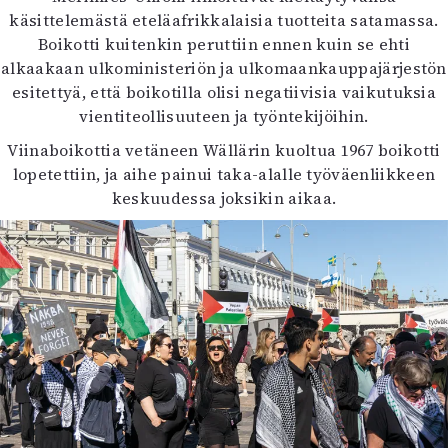
käsittelemästä eteläafrikkalaisia tuotteita satamassa.
Boikotti kuitenkin peruttiin ennen kuin se ehti
alkaakaan ulkoministeriön ja ulkomaankauppajärjestön
esitettyä, että boikotilla olisi negatiivisia vaikutuksia
vientiteollisuuteen ja työntekijöihin.
Viinaboikottia vetäneen Wällärin kuoltua 1967 boikotti
lopetettiin, ja aihe painui taka-alalle työväenliikkeen
keskuudessa joksikin aikaa.