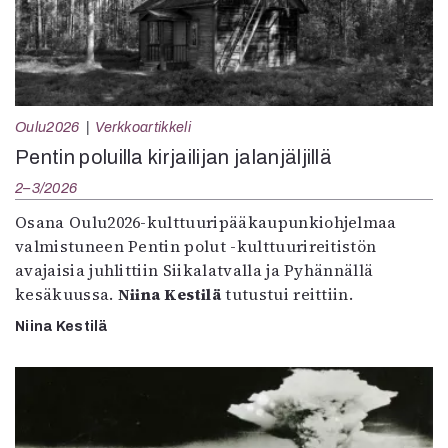
Oulu2026
Verkkoartikkeli
Pentin poluilla kirjailijan jalanjäljillä
2–3/2026
Osana Oulu2026-kulttuuripääkaupunkiohjelmaa
valmistuneen Pentin polut -kulttuurireitistön
avajaisia juhlittiin Siikalatvalla ja Pyhännällä
kesäkuussa.
Niina Kestilä
tutustui reittiin.
Niina Kestilä