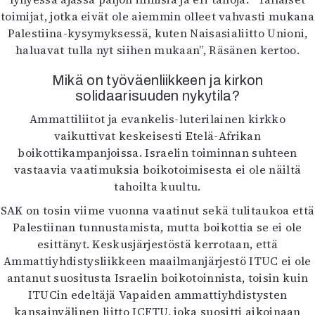
toimijat, jotka eivät ole aiemmin olleet vahvasti mukana
Palestiina-kysymyksessä, kuten Naisasialiitto Unioni,
haluavat tulla nyt siihen mukaan”, Räsänen kertoo.
Mikä on työväenliikkeen ja kirkon
solidaarisuuden nykytila?
Ammattiliitot ja evankelis-luterilainen kirkko
vaikuttivat keskeisesti Etelä-Afrikan
boikottikampanjoissa. Israelin toiminnan suhteen
vastaavia vaatimuksia boikotoimisesta ei ole näiltä
tahoilta kuultu.
SAK on tosin viime vuonna vaatinut sekä tulitaukoa että
Palestiinan tunnustamista, mutta boikottia se ei ole
esittänyt. Keskusjärjestöstä kerrotaan, että
Ammattiyhdistysliikkeen maailmanjärjestö ITUC ei ole
antanut suositusta Israelin boikotoinnista, toisin kuin
ITUCin edeltäjä Vapaiden ammattiyhdistysten
kansainvälinen liitto ICFTU, joka suositti aikoinaan