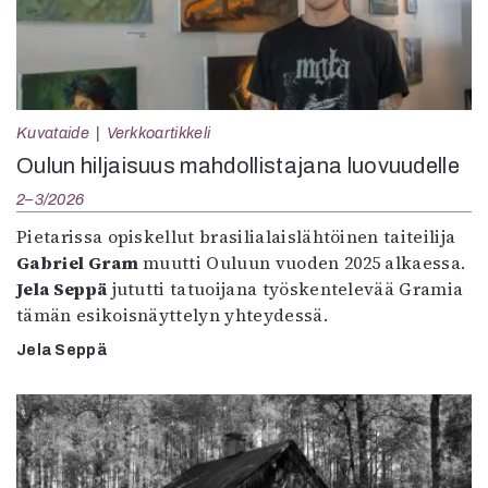
Kuvataide
Verkkoartikkeli
Oulun hiljaisuus mahdollistajana luovuudelle
2–3/2026
Pietarissa opiskellut brasilialaislähtöinen taiteilija
Gabriel Gram
muutti Ouluun vuoden 2025 alkaessa.
Jela Seppä
jututti tatuoijana työskentelevää Gramia
tämän esikoisnäyttelyn yhteydessä.
Jela Seppä