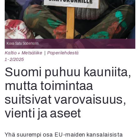
Kirjat
In English
Esitystaide
Arkisto
Lehdet
Kuva Satu Söderholm.
4/2026
Kaltio + Metsäliike
Paperilehdestä
2–3/2026
1-2/2025
1/2026
Suomi puhuu kauniita,
6/2025
5/2025 saame
mutta toimintaa
5/2025
suitsivat varovaisuus,
Lehtiarkisto
vienti ja aseet
Info
Tilaus ja irtonumerot
Yhteistyössä
Yhä suurempi osa EU-maiden kansalaisista
Toimitus