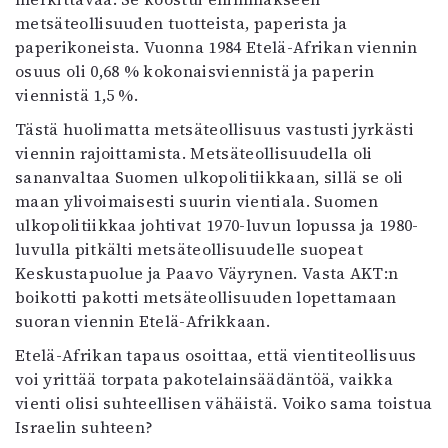
metsäteollisuuden tuotteista, paperista ja
paperikoneista. Vuonna 1984 Etelä-Afrikan viennin
osuus oli 0,68 % kokonaisviennistä ja paperin
viennistä 1,5 %.
Tästä huolimatta metsäteollisuus vastusti jyrkästi
viennin rajoittamista. Metsäteollisuudella oli
sananvaltaa Suomen ulkopolitiikkaan, sillä se oli
maan ylivoimaisesti suurin vientiala. Suomen
ulkopolitiikkaa johtivat 1970-luvun lopussa ja 1980-
luvulla pitkälti metsäteollisuudelle suopeat
Keskustapuolue ja Paavo Väyrynen. Vasta AKT:n
boikotti pakotti metsäteollisuuden lopettamaan
suoran viennin Etelä-Afrikkaan.
Etelä-Afrikan tapaus osoittaa, että vientiteollisuus
voi yrittää torpata pakotelainsäädäntöä, vaikka
vienti olisi suhteellisen vähäistä. Voiko sama toistua
Israelin suhteen?