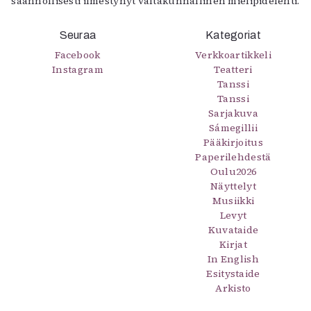
säännöllisesti ilmestynyt valtakunnallinen mielipidelehti.
Seuraa
Kategoriat
Facebook
Verkkoartikkeli
Instagram
Teatteri
Tanssi
Tanssi
Sarjakuva
Sámegillii
Pääkirjoitus
Paperilehdestä
Oulu2026
Näyttelyt
Musiikki
Levyt
Kuvataide
Kirjat
In English
Esitystaide
Arkisto