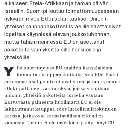
aikaiseen Etelä-Afrikkaan ja tämän päivän
Israeliin. Suomi piiloutuu toimettomuudessaan
nykyään myös EU:n selän taakse. Unionin
yhteiset kauppapakotteet Israelille saattaisivat
lopettaa käynnissä olevan joukkotuhonnan,
mutta tähän mennessä EU on asettanut
pakotteita vain yksittäisille henkilöille ja
yhteisöille.
Yhä suurempi osa EU-maiden kansalaisista
kannattaa kauppapakotteita Israelille. Sadat
eurooppalaiset poliitikot ovat viime ja tänä vuonna
allekirjoittaneet vaatimuksia, joissa vaaditaan
unionin yhteisiä pakotteita Israelia vastaan.
Kasvavasta paineesta huolimatta EU ei ole
lakkauttanut kauppaa edes Israelin siirtokuntien
kanssa, jotka ovat kansainvälisen oikeuden
vastaisia. Unioni ei ole myöskään jäädyttänyt EU–