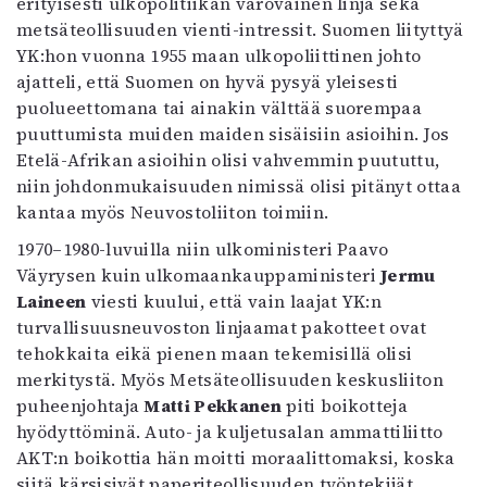
erityisesti ulkopolitiikan varovainen linja sekä
metsäteollisuuden vienti-intressit. Suomen liityttyä
YK:hon vuonna 1955 maan ulkopoliittinen johto
ajatteli, että Suomen on hyvä pysyä yleisesti
puolueettomana tai ainakin välttää suorempaa
puuttumista muiden maiden sisäisiin asioihin. Jos
Etelä-Afrikan asioihin olisi vahvemmin puututtu,
niin johdonmukaisuuden nimissä olisi pitänyt ottaa
kantaa myös Neuvostoliiton toimiin.
1970–1980-luvuilla niin ulkoministeri Paavo
Väyrysen kuin ulkomaankauppaministeri
Jermu
Laineen
viesti kuului, että vain laajat YK:n
turvallisuusneuvoston linjaamat pakotteet ovat
tehokkaita eikä pienen maan tekemisillä olisi
merkitystä. Myös Metsäteollisuuden keskusliiton
puheenjohtaja
Matti Pekkanen
piti boikotteja
hyödyttöminä. Auto- ja kuljetusalan ammattiliitto
AKT:n boikottia hän moitti moraalittomaksi, koska
siitä kärsisivät paperiteollisuuden työntekijät