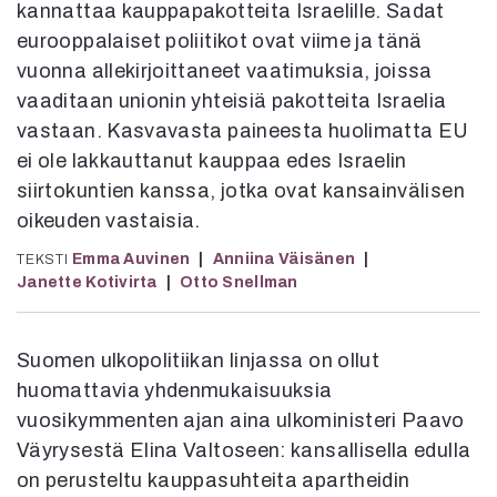
kannattaa kauppapakotteita Israelille. Sadat
Mediatiedot
eurooppalaiset poliitikot ovat viime ja tänä
Kaltio ry
vuonna allekirjoittaneet vaatimuksia, joissa
vaaditaan unionin yhteisiä pakotteita Israelia
vastaan. Kasvavasta paineesta huolimatta EU
ei ole lakkauttanut kauppaa edes Israelin
siirtokuntien kanssa, jotka ovat kansainvälisen
oikeuden vastaisia.
Emma Auvinen
Anniina Väisänen
TEKSTI
Janette Kotivirta
Otto Snellman
Suomen ulkopolitiikan linjassa on ollut
huomattavia yhdenmukaisuuksia
vuosikymmenten ajan aina ulkoministeri Paavo
Väyrysestä Elina Valtoseen: kansallisella edulla
on perusteltu kauppasuhteita apartheidin