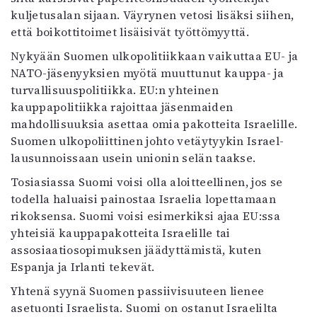
kuljetusalan sijaan. Väyrynen vetosi lisäksi siihen,
että boikottitoimet lisäisivät työttömyyttä.
Nykyään Suomen ulkopolitiikkaan vaikuttaa EU- ja
NATO-jäsenyyksien myötä muuttunut kauppa- ja
turvallisuuspolitiikka. EU:n yhteinen
kauppapolitiikka rajoittaa jäsenmaiden
mahdollisuuksia asettaa omia pakotteita Israelille.
Suomen ulkopoliittinen johto vetäytyykin Israel-
lausunnoissaan usein unionin selän taakse.
Tosiasiassa Suomi voisi olla aloitteellinen, jos se
todella haluaisi painostaa Israelia lopettamaan
rikoksensa. Suomi voisi esimerkiksi ajaa EU:ssa
yhteisiä kauppapakotteita Israelille tai
assosiaatiosopimuksen jäädyttämistä, kuten
Espanja ja Irlanti tekevät.
Yhtenä syynä Suomen passiivisuuteen lienee
asetuonti Israelista. Suomi on ostanut Israelilta