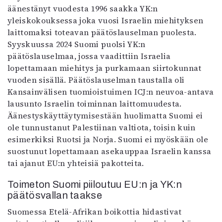
äänestänyt vuodesta 1996 saakka YK:n
yleiskokouksessa joka vuosi Israelin miehityksen
laittomaksi toteavan päätöslauselman puolesta.
Syyskuussa 2024 Suomi puolsi YK:n
päätöslauselmaa, jossa vaadittiin Israelia
lopettamaan miehitys ja purkamaan siirtokunnat
vuoden sisällä. Päätöslauselman taustalla oli
Kansainvälisen tuomioistuimen ICJ:n neuvoa-antava
lausunto Israelin toiminnan laittomuudesta.
Äänestyskäyttäytymisestään huolimatta Suomi ei
ole tunnustanut Palestiinan valtiota, toisin kuin
esimerkiksi Ruotsi ja Norja. Suomi ei myöskään ole
suostunut lopettamaan asekauppaa Israelin kanssa
tai ajanut EU:n yhteisiä pakotteita.
Toimeton Suomi piiloutuu EU:n ja YK:n
päätösvallan taakse
Suomessa Etelä-Afrikan boikottia hidastivat