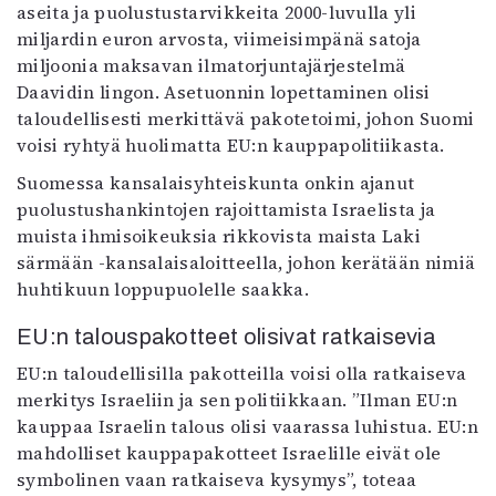
aseita ja puolustustarvikkeita 2000-luvulla yli
miljardin euron arvosta, viimeisimpänä satoja
miljoonia maksavan ilmatorjuntajärjestelmä
Daavidin lingon. Asetuonnin lopettaminen olisi
taloudellisesti merkittävä pakotetoimi, johon Suomi
voisi ryhtyä huolimatta EU:n kauppapolitiikasta.
Suomessa kansalaisyhteiskunta onkin ajanut
puolustushankintojen rajoittamista Israelista ja
muista ihmisoikeuksia rikkovista maista Laki
särmään -kansalaisaloitteella, johon kerätään nimiä
huhtikuun loppupuolelle saakka.
EU:n talouspakotteet olisivat ratkaisevia
EU:n taloudellisilla pakotteilla voisi olla ratkaiseva
merkitys Israeliin ja sen politiikkaan. ”Ilman EU:n
kauppaa Israelin talous olisi vaarassa luhistua. EU:n
mahdolliset kauppapakotteet Israelille eivät ole
symbolinen vaan ratkaiseva kysymys”, toteaa