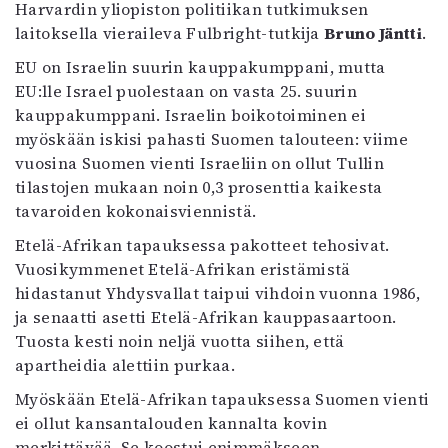
Harvardin yliopiston politiikan tutkimuksen
laitoksella vieraileva Fulbright-tutkija
Bruno Jäntti
.
EU on Israelin suurin kauppakumppani, mutta
EU:lle Israel puolestaan on vasta 25. suurin
kauppakumppani. Israelin boikotoiminen ei
myöskään iskisi pahasti Suomen talouteen: viime
vuosina Suomen vienti Israeliin on ollut Tullin
tilastojen mukaan noin 0,3 prosenttia kaikesta
tavaroiden kokonaisviennistä.
Etelä-Afrikan tapauksessa pakotteet tehosivat.
Vuosikymmenet Etelä-Afrikan eristämistä
hidastanut Yhdysvallat taipui vihdoin vuonna 1986,
ja senaatti asetti Etelä-Afrikan kauppasaartoon.
Tuosta kesti noin neljä vuotta siihen, että
apartheidia alettiin purkaa.
Myöskään Etelä-Afrikan tapauksessa Suomen vienti
ei ollut kansantalouden kannalta kovin
merkittävää. Se koostui enimmäkseen