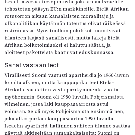
Israel -assosiaatiosopimusta, joka antaa Israelille
tehostetun pääsyn EU:n markkinoille. Etelä-Afrikan
rotusorron aikaan kansalaisten moraalitaju ja
ulkopolitiikan käytännön toteutus olivat räikeässä
ristiriidassa. Myös tuolloin poliitikot tuomitsivat
tilanteen laajasti sanallisesti, mutta lakeja Etelä-
Afrikan boikotoimiseksi ei haluttu säätää, ja
aloitteet pakotteista kaatuivat eduskunnassa.
Sanat vastaan teot
Virallisesti Suomi vastusti apartheidia jo 1960-luvun
lopulta alkaen, mutta kauppapakotteet Etelä-
Afrikalle säädettiin vasta parikymmentä vuotta
myöhemmin. Suomi oli 1980-luvulla Pohjoismaista
viimeinen, jossa laki kauppasaarrosta astui
voimaan. Se oli myös Pohjoismaista ensimmäinen,
joka alkoi purkaa kauppasaartoa 1990-luvulla.
Israelin apartheid-hallinnon suhteen tilanne saattaa
näyttää äkkiseltään samankaltaiselta: Suomi on