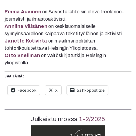
Emma Auvinen
on Savosta lähtöisin oleva freelance-
journalisti ja ilmastoaktivisti.
Anniina Väisänen
on keskisuomalaiselle
synnyinsaarelleen kaipaava tekstityöläinen ja aktivisti.
Janette Kotivirta
on maailmanpolitiikan
tohtorikoulutettava Helsingin Yliopistossa.
Otto Snellman
on väitöskirjatutkija Helsingin
yliopistolla.
JAA TÄMÄ:
Facebook
X
Sähköpostitse
Julkaistu nrossa
1-2/2025