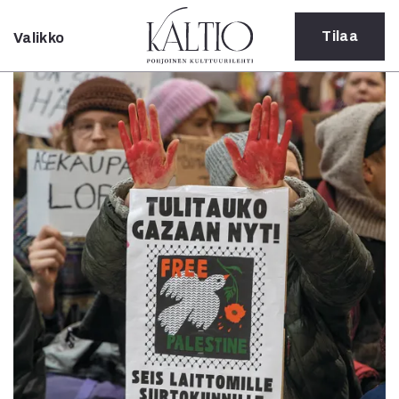
Tilaa
Valikko
Sulje
Kategoriat
Verkkoartikkeli
Teatteri
Tanssi
Tanssi
Sarjakuva
Sámegillii
Pääkirjoitus
Paperilehdestä
Oulu2026
Näyttelyt
Musiikki
Levyt
Kuvataide