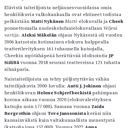
Elävistä taiteilijoista neljännesvuosidassa omia
henkilökuvia valkokankaalla ovat ehtineet todistaa
pelkästään
Matti Nykänen
Matti
-elokuvalla ja
Cheek
ponnettomalla nuoleskelufanielokuvallaan
Veljeni
vartija
.
Aleksi Mäkelän
ohjaus Nykäsestä oli vuoden
2006 katsotuin kotimainen elokuva hulppealla
teatterilevityksen 161 tuhannella katsojalla,
Cheekin myötähäpeää herättävää idolisointia
JP
Siililtä
vuonna 2018 seurasi teattereissa 121 tuhatta
silmäparia.
Naistaiteilijoista on tehty pöljistyttävän vähän
taiteilijakuvia 2000-luvulla:
Antti J. Jokinen
ohjasi
henkilökuvan
Helene Schjerfbeckistä
pahimpaan
korona-aikaan vuonna 2020 (elokuvalevityksen
katsojia noin 177 000). Samana vuonna
Zaida
Bergrothin
ohjaus
Tove Janssonista
keräsi niin
kansainvälistä kuin valtakunnallista menestystä
(katsojia jopa 152 000). Vuonna 2022
Anna