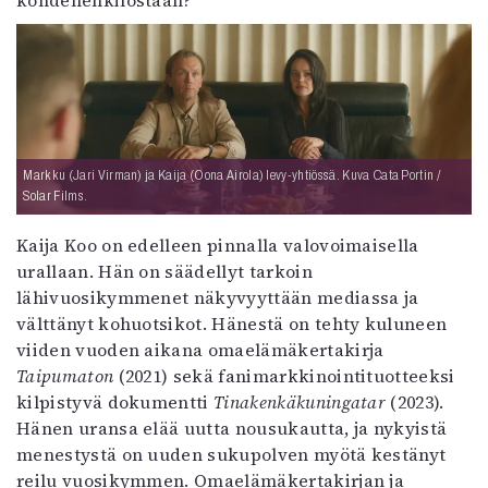
Markku (Jari Virman) ja Kaija (Oona Airola) levy-yhtiössä. Kuva Cata Portin /
Solar Films.
Kaija Koo on edelleen pinnalla valovoimaisella
urallaan. Hän on säädellyt tarkoin
lähivuosikymmenet näkyvyyttään mediassa ja
välttänyt kohuotsikot. Hänestä on tehty kuluneen
viiden vuoden aikana omaelämäkertakirja
Taipumaton
(2021) sekä fanimarkkinointituotteeksi
kilpistyvä dokumentti
Tinakenkäkuningatar
(2023).
Hänen uransa elää uutta nousukautta, ja nykyistä
menestystä on uuden sukupolven myötä kestänyt
reilu vuosikymmen. Omaelämäkertakirjan ja