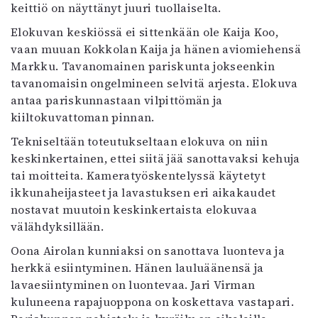
keittiö on näyttänyt juuri tuollaiselta.
Elokuvan keskiössä ei sittenkään ole Kaija Koo,
vaan muuan Kokkolan Kaija ja hänen aviomiehensä
Markku. Tavanomainen pariskunta jokseenkin
tavanomaisin ongelmineen selvitä arjesta. Elokuva
antaa pariskunnastaan vilpittömän ja
kiiltokuvattoman pinnan.
Tekniseltään toteutukseltaan elokuva on niin
keskinkertainen, ettei siitä jää sanottavaksi kehuja
tai moitteita. Kameratyöskentelyssä käytetyt
ikkunaheijasteet ja lavastuksen eri aikakaudet
nostavat muutoin keskinkertaista elokuvaa
välähdyksillään.
Oona Airolan kunniaksi on sanottava luonteva ja
herkkä esiintyminen. Hänen lauluäänensä ja
lavaesiintyminen on luontevaa. Jari Virman
kuluneena rapajuoppona on koskettava vastapari.