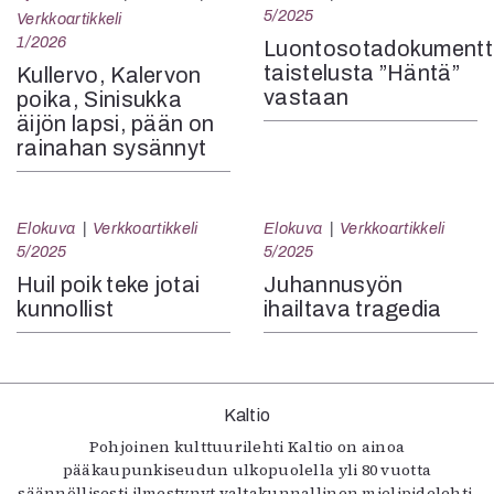
5/2025
Verkkoartikkeli
1/2026
Luontosotadokumentt
taistelusta ”Häntä”
Kullervo, Kalervon
vastaan
poika, Sinisukka
äijön lapsi, pään on
rainahan sysännyt
Elokuva
Verkkoartikkeli
Elokuva
Verkkoartikkeli
5/2025
5/2025
Huil poik teke jotai
Juhannusyön
kunnollist
ihailtava tragedia
Kaltio
Pohjoinen kulttuurilehti Kaltio on ainoa
pääkaupunkiseudun ulkopuolella yli 80 vuotta
säännöllisesti ilmestynyt valtakunnallinen mielipidelehti.