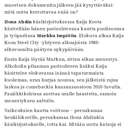
muovisen dokumentin jälkeen jää kysyttäväksi:
mitä uutta kerrottavaa enää on?
Ilona Ahdin
käsikirjoituksessa Kaija Koota
käsitellään hänen parisuhteensa kautta puolisoonsa
ja työpariinsa
Markku Impiöön
. Elokuva alkaa Kaija
Koon Steel City -yhtyeen alkuajoista 1980-
alkuvuosilta päätyen nykypäivään.
Ensin Kaija löytää Markun, sitten alkaa menestys.
Alkoholin pilaaman parisuhteen lisäksi Kaija
käsittelee elokuvassa isänsä tapaturmaista
kuolemaa, uran hurjaa nousua, sen jälkeistä rajua
laskua ja comebackia kansansuosioon 2010-luvulla.
Paniikkikohtaus asettaa uralle haasteita, samoin
menestyksen aaltoilu.
Vaikeuksien kautta voittoon – peruskamaa
henkilökuville, peruskamaa Ilona Ahdinkin
käsikirjoitukselle, totta kai. Mitään uutta katsoja ei