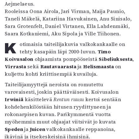
Aejmelaeus.
Mediatiedot
Rooleissa Oona Airola, Jari Virman, Maija Paunio,
Kaltio ry
Taneli Mäkelä, Katariina Havukainen, Anu Sinisalo,
Sara Grotenfelt, Daniel Virtanen, Ella Lahdenmäki,
Saara Kotkaniemi, Aku Sipola ja Ville Tiihonen.
Kotimaisia taiteilijakuvia valkokankaalle on
tehty kasapäin läpi 2000-luvun.
Timo
Koivusalon
ohjaamista pompööseistä
Sibeliuksesta
,
Virrasta
sekä
Rautavaarasta
ja
Helismaasta
on
kuljettu kohti kriittisempiä kuvailuja.
Taiteilijamyyttejä neroista on romutettu
varovaisesti, joskin päättäväisesti. Koivusalon
Irwiniä
käsittelevä
Rentun ruusu
kertoi sentään
kohdehenkilöstään hitusen ryydittyneen ja
rokonarpisen kuvan. Parikymmentä vuotta
myöhemmin muut ohjaajat viitsivät jo kuvata
Speden
ja
Juicen
valkokankaalle reppanoina,
ikävinä ja itsekeskeisinä ihmisinä.