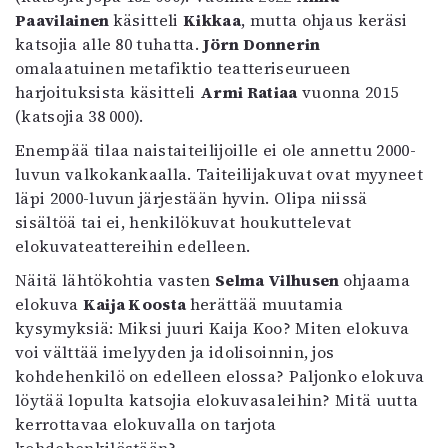
Paavilainen
käsitteli
Kikkaa
, mutta ohjaus keräsi
katsojia alle 80 tuhatta.
Jörn Donnerin
omalaatuinen metafiktio teatteriseurueen
harjoituksista käsitteli
Armi Ratiaa
vuonna 2015
(katsojia 38 000).
Enempää tilaa naistaiteilijoille ei ole annettu 2000-
luvun valkokankaalla. Taiteilijakuvat ovat myyneet
läpi 2000-luvun järjestään hyvin. Olipa niissä
sisältöä tai ei, henkilökuvat houkuttelevat
elokuvateattereihin edelleen.
Näitä lähtökohtia vasten
Selma Vilhusen
ohjaama
elokuva
Kaija Koosta
herättää muutamia
kysymyksiä: Miksi juuri Kaija Koo? Miten elokuva
voi välttää imelyyden ja idolisoinnin, jos
kohdehenkilö on edelleen elossa? Paljonko elokuva
löytää lopulta katsojia elokuvasaleihin? Mitä uutta
kerrottavaa elokuvalla on tarjota
kohdehenkilöstään?