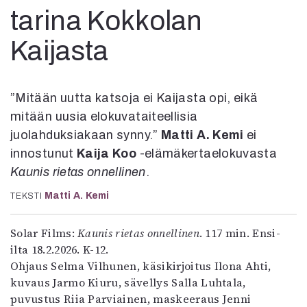
Kirjat
tarina Kokkolan
In English
Esitystaide
Kaijasta
Arkisto
Lehdet
”Mitään uutta katsoja ei Kaijasta opi, eikä
4/2026
mitään uusia elokuvataiteellisia
2–3/2026
juolahduksiakaan synny.”
Matti A. Kemi
ei
1/2026
innostunut
Kaija Koo
-elämäkertaelokuvasta
6/2025
Kaunis rietas onnellinen
.
5/2025 saame
5/2025
Matti A. Kemi
TEKSTI
Lehtiarkisto
Solar Films:
Kaunis rietas onnellinen
. 117 min. Ensi-
Info
ilta 18.2.2026. K-12.
Ohjaus Selma Vilhunen, käsikirjoitus Ilona Ahti,
Tilaus ja irtonumerot
kuvaus Jarmo Kiuru, sävellys Salla Luhtala,
Yhteistyössä
puvustus Riia Parviainen, maskeeraus Jenni
Toimitus