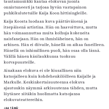
taustamusiikki kantaa elokuvan juonta
onnistuneesti ja tarjoaa hyvän vastapainon
puhkikulutetuille Kaija Koon hittisingleille.
Kaija Koosta luodaan kuva päättäväisenä ja
itsepäisenä artistina. Hän on haavoittuva, mutta
hän voimaannuttaa muita kolhuja kokeneita
naisfanejaan. Hän on ihmisläheinen, hän on
arkinen. Hän ei diivaile, hänellä on aikaa faneilleen.
Hänellä on inhimillinen puoli, hän osaa olla läsnä.
Välillä hänen käsilaukkunsa tuoksuu
korvapuusteille.
Ainakaan elokuva ei ole kiusallinen niin
katsojalleen kuin kohdehenkilöilleen Kaijalle ja
Markulle. Keskinkertaisuuteensa elokuva
ajautuukin näymmä arkisuutensa tähden, mutta
löytänee siitäkin huolimatta katsojansa
elokuvateattereihin.
JAA TÄMÄ: