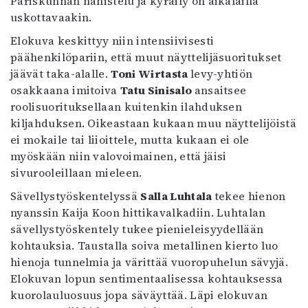
Pariskunnan nahistelu ja kyräily on aikalailla
uskottavaakin.
Elokuva keskittyy niin intensiivisesti
päähenkilöpariin, että muut näyttelijäsuoritukset
jäävät taka-alalle.
Toni Wirtasta
levy-yhtiön
osakkaana imitoiva
Tatu Sinisalo
ansaitsee
roolisuorituksellaan kuitenkin ilahduksen
kiljahduksen. Oikeastaan kukaan muu näyttelijöistä
ei mokaile tai liioittele, mutta kukaan ei ole
myöskään niin valovoimainen, että jäisi
sivurooleillaan mieleen.
Sävellystyöskentelyssä
Salla Luhtala
tekee hienon
nyanssin Kaija Koon hittikavalkadiin. Luhtalan
sävellystyöskentely tukee pienieleisyydellään
kohtauksia. Taustalla soiva metallinen kierto luo
hienoja tunnelmia ja värittää vuoropuhelun sävyjä.
Elokuvan lopun sentimentaalisessa kohtauksessa
kuorolauluosuus jopa säväyttää. Läpi elokuvan