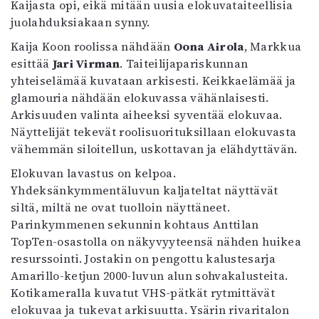
Kaijasta opi, eikä mitään uusia elokuvataiteellisia
juolahduksiakaan synny.
Kaija Koon roolissa nähdään
Oona Airola
, Markkua
esittää
Jari Virman
. Taiteilijapariskunnan
yhteiselämää kuvataan arkisesti. Keikkaelämää ja
glamouria nähdään elokuvassa vähänlaisesti.
Arkisuuden valinta aiheeksi syventää elokuvaa.
Näyttelijät tekevät roolisuorituksillaan elokuvasta
vähemmän siloitellun, uskottavan ja elähdyttävän.
Elokuvan lavastus on kelpoa.
Yhdeksänkymmentäluvun kaljateltat näyttävät
siltä, miltä ne ovat tuolloin näyttäneet.
Parinkymmenen sekunnin kohtaus Anttilan
TopTen-osastolla on näkyvyyteensä nähden huikea
resurssointi. Jostakin on pengottu kalustesarja
Amarillo-ketjun 2000-luvun alun sohvakalusteita.
Kotikameralla kuvatut VHS-pätkät rytmittävät
elokuvaa ja tukevat arkisuutta. Ysärin rivaritalon