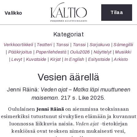
Tilaa
Valikko
Sulje
Kategoriat
Kategoriat
Verkkoartikkeli
Verkkoartikkeli
Teatteri
Tanssi
Tanssi
Sarjakuva
Sámegillii
Teatteri
Pääkirjoitus
Paperilehdestä
Oulu2026
Näyttelyt
Musiikki
Tanssi
Levyt
Kuvataide
Kirjat
In English
Esitystaide
Arkisto
Tanssi
Sarjakuva
Vesien äärellä
Sámegillii
Pääkirjoitus
Jenni Räinä:
Veden ajat – Matka läpi muuttuneen
Paperilehdestä
maiseman
. 217 s. Like 2025.
Oulu2026
Oululainen
Jenni Räinä
on aiemmissa teoksissaan
Näyttelyt
esimerkiksi tutustunut sivukylien elämään ja kuvannut
Musiikki
luonnossa liikkuvia naisia.
Veden ajat
-tietokirjan
Levyt
keskiössä ovat teoksen nimen mukaisesti vesi,
Kuvataide