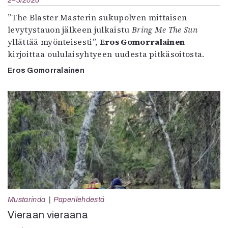
2–3/2026
”The Blaster Masterin sukupolven mittaisen
levytystauon jälkeen julkaistu
Bring Me The Sun
yllättää myönteisesti”,
Eros Gomorralainen
kirjoittaa oululaisyhtyeen uudesta pitkäsoitosta.
Eros Gomorralainen
Mustarinda
Paperilehdestä
Vieraan vieraana