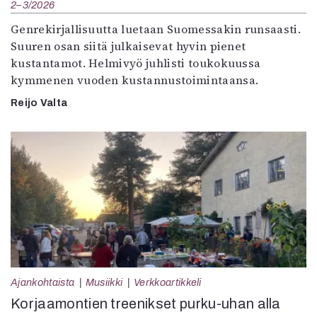
2–3/2026
Genrekirjallisuutta luetaan Suomessakin runsaasti.
Suuren osan siitä julkaisevat hyvin pienet
kustantamot. Helmivyö juhlisti toukokuussa
kymmenen vuoden kustannustoimintaansa.
Reijo Valta
Ajankohtaista
Musiikki
Verkkoartikkeli
Korjaamontien treenikset purku-uhan alla