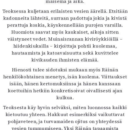
maisema ja aika.
Kirjat
In English
Teoksessa kuljetaan erilaisten vesien äärellä. Etsitään
Esitystaide
kadonneita lähteitä, surraan padottuja jokia ja kivistä
Arkisto
perattuja koskia, käyskennellään purojen varsilla.
Huomiota saavat myös kaukaiset, aikoja sitten
Lehdet
väistyneet vedet. Muinaisrannan kiviröykkiöillä –
hiidenkiukailla – kirjoittaja pohtii kuolemaa,
4/2026
hautaamista ja katoavaisuutta sekä kuvittelee
2–3/2026
kivikauden ihmisten elämää.
1/2026
6/2025
Hienosti tulee sidotuksi mukaan myös Räinän
5/2025 saame
henkilökohtainen menetys, isän kuolema. Viittaukset
5/2025
isään, hänen kertomuksiinsa ja hänen kanssaan
Lehtiarkisto
koettuihin hetkiin konkretisoivat oivallisesti ajan
kulkua.
Info
Teoksesta käy hyvin selväksi, miten luonnossa kaikki
kietoutuu yhteen. Hakkuut esimerkiksi vaikuttavat
Tilaus ja irtonumerot
pohjaveteen, ja turvamaiden ojitus on yhteydessä
Yhteistyössä
vesien tummumiseen. Yksi Räinän tapaamista
Toimitus