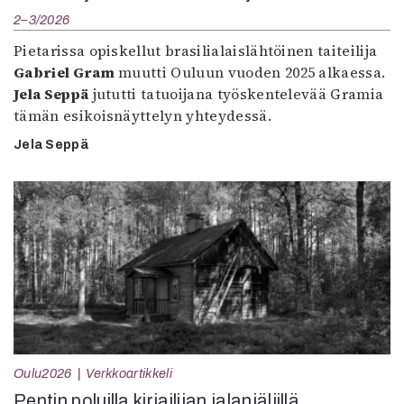
2–3/2026
Pietarissa opiskellut brasilialaislähtöinen taiteilija
Gabriel Gram
muutti Ouluun vuoden 2025 alkaessa.
Jela Seppä
jututti tatuoijana työskentelevää Gramia
tämän esikoisnäyttelyn yhteydessä.
Jela Seppä
Oulu2026
Verkkoartikkeli
Pentin poluilla kirjailijan jalanjäljillä