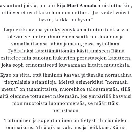
asiantuntijoista, purotutkija
Mari Annala
muistuttaakin,
Mediatiedot
että vedet ovat koko luonnon mittari. ”Jos vedet voivat
Kaltio ry
hyvin, kaikki on hyvin.”
Läpileikkaavana ydinkysymyksenä tuntuu teoksessa
olevan se, miten ihminen on saattanut luonnon ja
samalla itsensä tähän jamaan, jossa nyt ollaan.
Työkaluksi käsittämättömän käsittämiseen Räinä
esittelee niin sanotun liukuvien perustasojen käsitteen,
joka sopii erinomaisesti kuvaamaan hitaita muutoksia.
Kyse on siitä, että ihminen kasvaa pitämään normaalina
tietynlaisia asiantiloja. Meistä esimerkiksi ”normaali
metsä” on tasamittaista, nuorehkoa talousmetsää, sillä
sitä olemme tottuneet näkemään. Jos ympärillä kasvaisi
monimuotoista luonnonmetsää, se määrittäisi
perustason.
Tottuminen ja sopeutuminen on tietysti ihmismielen
ominaisuus. Yhtä aikaa vahvuus ja heikkous. Räinä