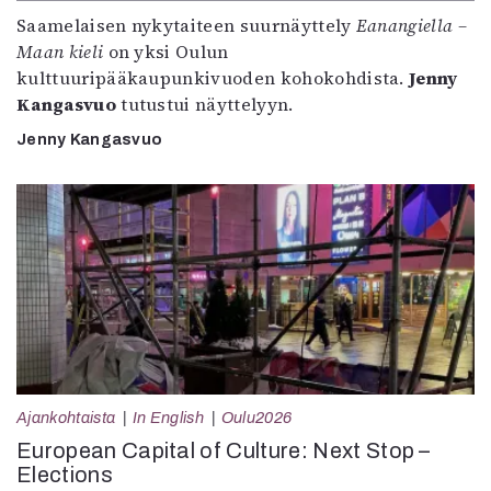
Saamelaisen nykytaiteen suurnäyttely
Eanangiella –
Maan kieli
on yksi Oulun
kulttuuripääkaupunkivuoden kohokohdista.
Jenny
Kangasvuo
tutustui näyttelyyn.
Jenny Kangasvuo
Ajankohtaista
In English
Oulu2026
European Capital of Culture: Next Stop –
Elections