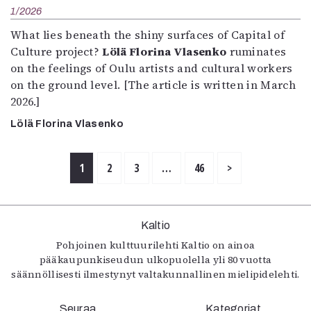
1/2026
What lies beneath the shiny surfaces of Capital of
Culture project?
Lölä Florina Vlasenko
ruminates
on the feelings of Oulu artists and cultural workers
on the ground level. [The article is written in March
2026.]
Lölä Florina Vlasenko
1
2
3
…
46
>
Kaltio
Pohjoinen kulttuurilehti Kaltio on ainoa
pääkaupunkiseudun ulkopuolella yli 80 vuotta
säännöllisesti ilmestynyt valtakunnallinen mielipidelehti.
Seuraa
Kategoriat