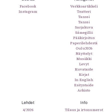
Facebook
Verkkoartikkeli
Instagram
Teatteri
Tanssi
Tanssi
Sarjakuva
Sámegillii
Pääkirjoitus
Paperilehdestä
Oulu2026
Näyttelyt
Musiikki
Levyt
Kuvataide
Kirjat
In English
Esitystaide
Arkisto
Lehdet
Info
4/2026
Tilaus ja irtonumerot