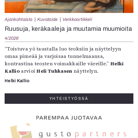
Ajankohtaista
Kuvataide
Verkkoartikkeli
Ruusuja, keräkaaleja ja muutamia muumioita
4/2026
”Toistuva yö taustalla luo teoksiin ja näyttelyyn
omaa pimeää ja varjoisaa tunnelmaansa,
kontrastina teosten voimakkaille väreille.”
Helki
Kallio
arvioi
Heli Tuhkasen
näyttelyn.
Helki Kallio
YHTEISTYÖSSÄ