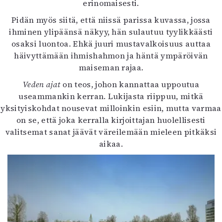
erinomaisesti.
Pidän myös siitä, että niissä parissa kuvassa, jossa
ihminen ylipäänsä näkyy, hän sulautuu tyylikkäästi
osaksi luontoa. Ehkä juuri mustavalkoisuus auttaa
häivyttämään ihmishahmon ja häntä ympäröivän
maiseman rajaa.
Veden ajat
on teos, johon kannattaa uppoutua
useammankin kerran. Lukijasta riippuu, mitkä
yksityiskohdat nousevat milloinkin esiin, mutta varmaa
on se, että joka kerralla kirjoittajan huolellisesti
valitsemat sanat jäävät väreilemään mieleen pitkäksi
aikaa.