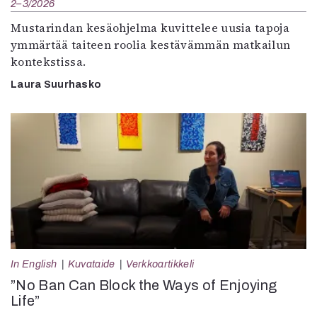
2–3/2026
Mustarindan kesäohjelma kuvittelee uusia tapoja
ymmärtää taiteen roolia kestävämmän matkailun
kontekstissa.
Laura Suurhasko
In English
Kuvataide
Verkkoartikkeli
”No Ban Can Block the Ways of Enjoying
Life”