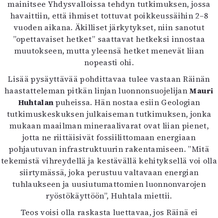
mainitsee Yhdysvalloissa tehdyn tutkimuksen, jossa
havaittiin, että ihmiset tottuvat poikkeussäihin 2–8
vuoden aikana. Äkilliset järkytykset, niin sanotut
”opettavaiset hetket” saattavat hetkeksi innostaa
muutokseen, mutta yleensä hetket menevät liian
nopeasti ohi.
Lisää pysäyttävää pohdittavaa tulee vastaan Räinän
haastatteleman pitkän linjan luonnonsuojelijan
Mauri
Huhtalan
puheissa. Hän nostaa esiin Geologian
tutkimuskeskuksen julkaiseman tutkimuksen, jonka
mukaan maailman mineraalivarat ovat liian pienet,
jotta ne riittäisivät fossiilittomaan energiaan
pohjautuvan infrastruktuurin rakentamiseen. ”Mitä
tekemistä vihreydellä ja kestävällä kehityksellä voi olla
siirtymässä, joka perustuu valtavaan energian
tuhlaukseen ja uusiutumattomien luonnonvarojen
ryöstökäyttöön”, Huhtala miettii.
Teos voisi olla raskasta luettavaa, jos Räinä ei