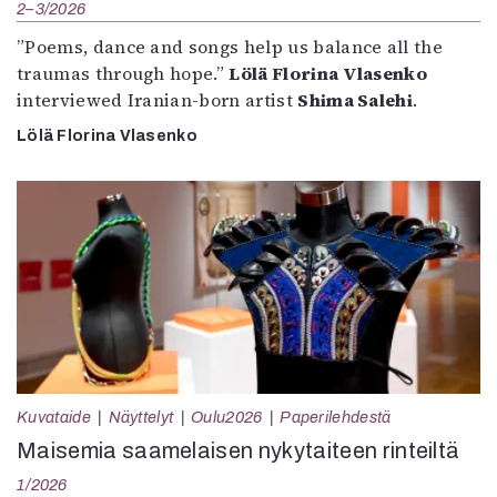
2–3/2026
”Poems, dance and songs help us balance all the
traumas through hope.”
Lölä Florina Vlasenko
interviewed Iranian-born artist
Shima Salehi
.
Lölä Florina Vlasenko
Kuvataide
Näyttelyt
Oulu2026
Paperilehdestä
Maisemia saamelaisen nykytaiteen rinteiltä
1/2026