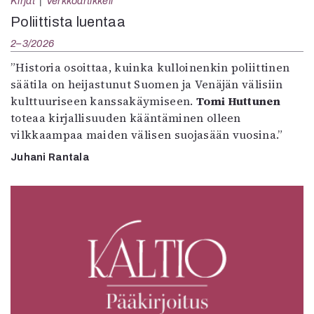
Kirjat
Verkkoartikkeli
Poliittista luentaa
2–3/2026
”Historia osoittaa, kuinka kulloinenkin poliittinen
säätila on heijastunut Suomen ja Venäjän välisiin
kulttuuriseen kanssakäymiseen.
Tomi Huttunen
toteaa kirjallisuuden kääntäminen olleen
vilkkaampaa maiden välisen suojasään vuosina.”
Juhani Rantala