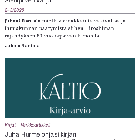
Sienipilven varjo
2–3/2026
Juhani Rantala
mietti voimakkainta väkivaltaa ja
ihmiskunnan päätymistä siihen Hiroshiman
räjähdyksen 80-vuotispäivän tienoolla.
Juhani Rantala
Kirjat
Verkkoartikkeli
Juha Hurme ohjasi kirjan