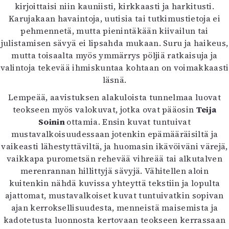
kirjoittaisi niin kauniisti, kirkkaasti ja harkitusti.
Karujakaan havaintoja, uutisia tai tutkimustietoja ei
pehmennetä, mutta pienintäkään kiivailun tai
julistamisen sävyä ei lipsahda mukaan. Suru ja haikeus,
mutta toisaalta myös ymmärrys pöljiä ratkaisuja ja
valintoja tekevää ihmiskuntaa kohtaan on voimakkaasti
läsnä.
Lempeää, aavistuksen alakuloista tunnelmaa luovat
teokseen myös valokuvat, jotka ovat pääosin
Teija
Soinin
ottamia. Ensin kuvat tuntuivat
mustavalkoisuudessaan jotenkin epämääräisiltä ja
vaikeasti lähestyttäviltä, ja huomasin ikävöiväni värejä,
vaikkapa purometsän rehevää vihreää tai alkutalven
merenrannan hillittyjä sävyjä. Vähitellen aloin
kuitenkin nähdä kuvissa yhteyttä tekstiin ja lopulta
ajattomat, mustavalkoiset kuvat tuntuivatkin sopivan
ajan kerroksellisuudesta, menneistä maisemista ja
kadotetusta luonnosta kertovaan teokseen kerrassaan