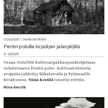
Oulu2026
Verkkoartikkeli
Pentin poluilla kirjailijan jalanjäljillä
2–3/2026
Osana Oulu2026-kulttuuripääkaupunkiohjelmaa
valmistuneen Pentin polut -kulttuurireitistön
avajaisia juhlittiin Siikalatvalla ja Pyhännällä
kesäkuussa.
Niina Kestilä
tutustui reittiin.
Niina Kestilä