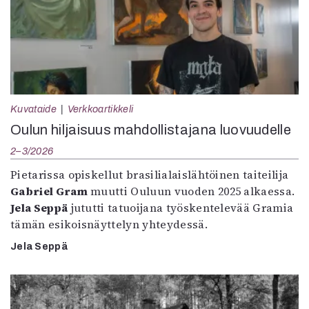
Kuvataide
Verkkoartikkeli
Oulun hiljaisuus mahdollistajana luovuudelle
2–3/2026
Pietarissa opiskellut brasilialaislähtöinen taiteilija
Gabriel Gram
muutti Ouluun vuoden 2025 alkaessa.
Jela Seppä
jututti tatuoijana työskentelevää Gramia
tämän esikoisnäyttelyn yhteydessä.
Jela Seppä