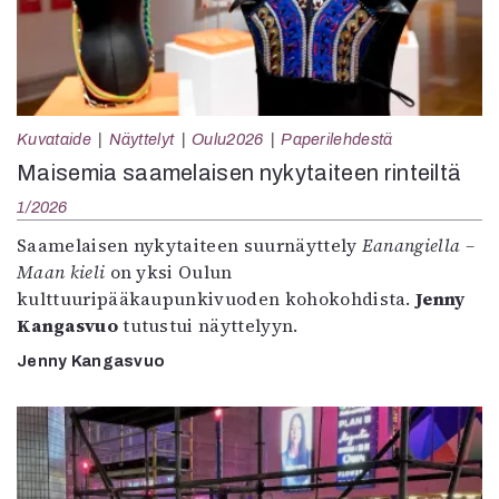
Kuvataide
Näyttelyt
Oulu2026
Paperilehdestä
Maisemia saamelaisen nykytaiteen rinteiltä
1/2026
Saamelaisen nykytaiteen suurnäyttely
Eanangiella –
Maan kieli
on yksi Oulun
kulttuuripääkaupunkivuoden kohokohdista.
Jenny
Kangasvuo
tutustui näyttelyyn.
Jenny Kangasvuo