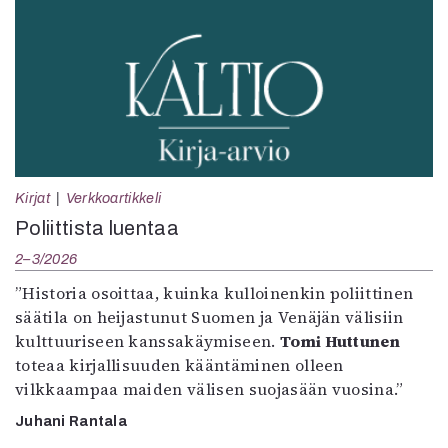
Kirjat
Verkkoartikkeli
Poliittista luentaa
2–3/2026
”Historia osoittaa, kuinka kulloinenkin poliittinen
säätila on heijastunut Suomen ja Venäjän välisiin
kulttuuriseen kanssakäymiseen.
Tomi Huttunen
toteaa kirjallisuuden kääntäminen olleen
vilkkaampaa maiden välisen suojasään vuosina.”
Juhani Rantala