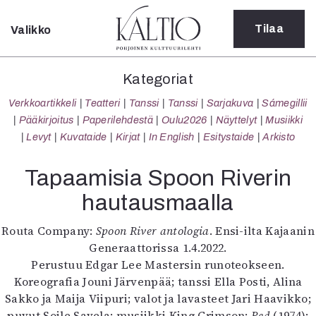
Tilaa
Valikko
Sulje
Kategoriat
Kategoriat
Verkkoartikkeli
Verkkoartikkeli
Teatteri
Tanssi
Tanssi
Sarjakuva
Sámegillii
Teatteri
Pääkirjoitus
Paperilehdestä
Oulu2026
Näyttelyt
Musiikki
Tanssi
Levyt
Kuvataide
Kirjat
In English
Esitystaide
Arkisto
Tanssi
Sarjakuva
Tapaamisia Spoon Riverin
Sámegillii
hautausmaalla
Pääkirjoitus
Paperilehdestä
Routa Company:
Spoon River antologia
. Ensi-ilta Kajaanin
Oulu2026
Generaattorissa 1.4.2022.
Näyttelyt
Perustuu Edgar Lee Mastersin runoteokseen.
Musiikki
Koreografia Jouni Järvenpää; tanssi Ella Posti, Alina
Levyt
Sakko ja Maija Viipuri; valot ja lavasteet Jari Haavikko;
Kuvataide
puvut Soile Savela; musiikki King Crimson:
Red
(1974);