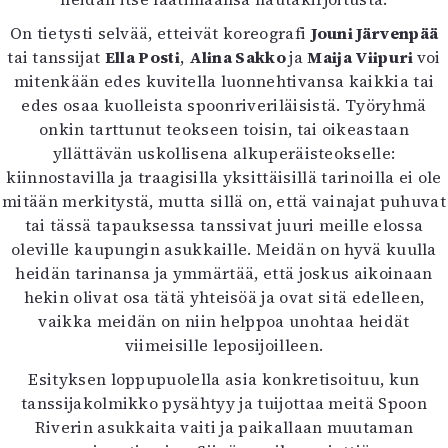
Mediatiedot
On tietysti selvää, etteivät koreografi
Jouni Järvenpää
Kaltio ry
tai tanssijat
Ella Posti
,
Alina Sakko
ja
Maija Viipuri
voi
mitenkään edes kuvitella luonnehtivansa kaikkia tai
edes osaa kuolleista spoonriveriläisistä. Työryhmä
onkin tarttunut teokseen toisin, tai oikeastaan
yllättävän uskollisena alkuperäisteokselle:
kiinnostavilla ja traagisilla yksittäisillä tarinoilla ei ole
mitään merkitystä, mutta sillä on, että vainajat puhuvat
tai tässä tapauksessa tanssivat juuri meille elossa
oleville kaupungin asukkaille. Meidän on hyvä kuulla
heidän tarinansa ja ymmärtää, että joskus aikoinaan
hekin olivat osa tätä yhteisöä ja ovat sitä edelleen,
vaikka meidän on niin helppoa unohtaa heidät
viimeisille leposijoilleen.
Esityksen loppupuolella asia konkretisoituu, kun
tanssijakolmikko pysähtyy ja tuijottaa meitä Spoon
Riverin asukkaita vaiti ja paikallaan muutaman