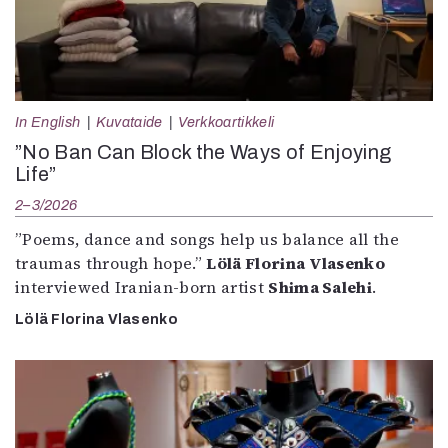
In English
Kuvataide
Verkkoartikkeli
”No Ban Can Block the Ways of Enjoying
Life”
2–3/2026
”Poems, dance and songs help us balance all the
traumas through hope.”
Lölä Florina Vlasenko
interviewed Iranian-born artist
Shima Salehi
.
Lölä Florina Vlasenko