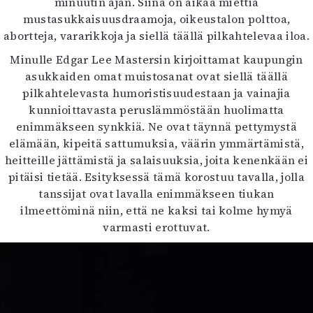
minuutin ajan. Siinä on aikaa miettiä
mustasukkaisuusdraamoja, oikeustalon polttoa,
abortteja, vararikkoja ja siellä täällä pilkahtelevaa iloa.
Minulle Edgar Lee Mastersin kirjoittamat kaupungin
asukkaiden omat muistosanat ovat siellä täällä
pilkahtelevasta humoristisuudestaan ja vainajia
kunnioittavasta peruslämmöstään huolimatta
enimmäkseen synkkiä. Ne ovat täynnä pettymystä
elämään, kipeitä sattumuksia, väärin ymmärtämistä,
heitteille jättämistä ja salaisuuksia, joita kenenkään ei
pitäisi tietää. Esityksessä tämä korostuu tavalla, jolla
tanssijat ovat lavalla enimmäkseen tiukan
ilmeettöminä niin, että ne kaksi tai kolme hymyä
varmasti erottuvat.