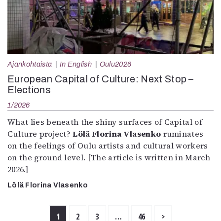
Ajankohtaista
In English
Oulu2026
European Capital of Culture: Next Stop –
Elections
1/2026
What lies beneath the shiny surfaces of Capital of
Culture project?
Lölä Florina Vlasenko
ruminates
on the feelings of Oulu artists and cultural workers
on the ground level. [The article is written in March
2026.]
Lölä Florina Vlasenko
1
2
3
…
46
>