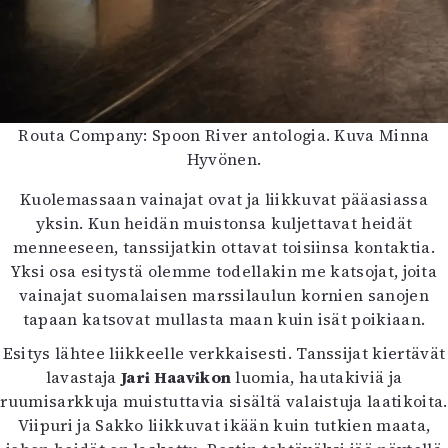
Routa Company: Spoon River antologia. Kuva Minna
Hyvönen.
Kuolemassaan vainajat ovat ja liikkuvat pääasiassa
yksin. Kun heidän muistonsa kuljettavat heidät
menneeseen, tanssijatkin ottavat toisiinsa kontaktia.
Yksi osa esitystä olemme todellakin me katsojat, joita
vainajat suomalaisen marssilaulun kornien sanojen
tapaan katsovat mullasta maan kuin isät poikiaan.
Esitys lähtee liikkeelle verkkaisesti. Tanssijat kiertävät
lavastaja
Jari Haavikon
luomia, hautakiviä ja
ruumisarkkuja muistuttavia sisältä valaistuja laatikoita.
Viipuri ja Sakko liikkuvat ikään kuin tutkien maata,