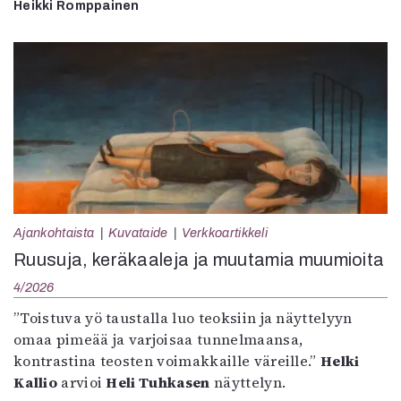
Heikki Romppainen
Ajankohtaista
Kuvataide
Verkkoartikkeli
Ruusuja, keräkaaleja ja muutamia muumioita
4/2026
”Toistuva yö taustalla luo teoksiin ja näyttelyyn
omaa pimeää ja varjoisaa tunnelmaansa,
kontrastina teosten voimakkaille väreille.”
Helki
Kallio
arvioi
Heli Tuhkasen
näyttelyn.