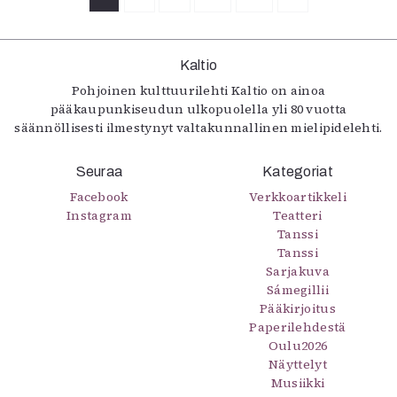
Kaltio
Pohjoinen kulttuurilehti Kaltio on ainoa
pääkaupunkiseudun ulkopuolella yli 80 vuotta
säännöllisesti ilmestynyt valtakunnallinen mielipidelehti.
Seuraa
Kategoriat
Facebook
Verkkoartikkeli
Instagram
Teatteri
Tanssi
Tanssi
Sarjakuva
Sámegillii
Pääkirjoitus
Paperilehdestä
Oulu2026
Näyttelyt
Musiikki