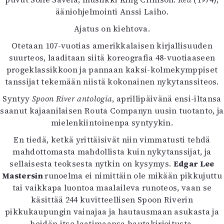
Kirjat
ääniohjelmointi Anssi Laiho.
In English
Esitystaide
Ajatus on kiehtova.
Arkisto
Otetaan 107-vuotias amerikkalaisen kirjallisuuden
suurteos, laaditaan siitä koreografia 48-vuotiaaseen
Lehdet
progeklassikkoon ja pannaan kaksi-kolmekymppiset
tanssijat tekemään niistä kokonainen nykytanssiteos.
4/2026
2–3/2026
Syntyy
Spoon River antologia
, aprillipäivänä ensi-iltansa
1/2026
saanut kajaanilaisen Routa Companyn uusin tuotanto, ja
6/2025
mielenkiintoinenpa syntyykin.
5/2025 saame
En tiedä, ketkä yrittäisivät niin vimmatusti tehdä
5/2025
mahdottomasta mahdollista kuin nykytanssijat, ja
Lehtiarkisto
sellaisesta teoksesta nytkin on kysymys.
Edgar Lee
Mastersin
runoelma ei nimittäin ole mikään pikkujuttu
Info
tai vaikkapa luontoa maalaileva runoteos, vaan se
Tilaus ja irtonumerot
käsittää 244 kuvitteellisen Spoon Riverin
Yhteistyössä
pikkukaupungin vainajaa ja hautausmaan asukasta ja
Toimitus
heidän itse laatimaansa hautakirjoitusta.