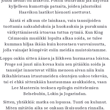
johon heidät on laskettu. Postin tehtäväksi jää näytellä
kyljelleen kumottuja patsaita, joiden jalustoiksi
Haavikon laatikot hienosti asettuvat.
Ääntä ei alkuun ole lainkaan, vain tanssijoiden
tuottamia naksahduksia ja huokauksia ja purukumin
vätkyttämisestä irtoavaa tuttua rytmiä. Kun King
Crimsonin musiikki lopulta alkaa soida, se tulee
kumman hiljaa ikään kuin korostaen varovaisuutta,
jolla vainajat kömpivät esiin meidän muistoistamme.
Loppu onkin sitten äänen ja liikkeen hurmaavaa loistoa.
Proge soi juuri niin kovaa kuin sen pitääkin soida ja
tanssijat innostuvat villiin menoon aivan niin kuin
ikikahleistaan irtautuneiden olentojen uskoo tekevän,
tai ei ehkä sittenkään hautausmaa asukkaiden, vaan
Lee Mastersin teoksen epilogin esittelemien
Belsebubin, Lokin ja Jogarindan.
Sitten, yhtäkkiä: matka on lopussa. Tunti on kulunut.
Miten mitätön aika se onkaan ikuisuuden rinnalla.