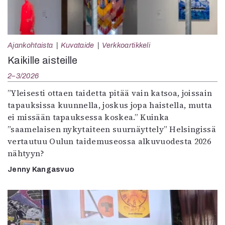
Ajankohtaista
Kuvataide
Verkkoartikkeli
Kaikille aisteille
2–3/2026
”Yleisesti ottaen taidetta pitää vain katsoa, joissain
tapauksissa kuunnella, joskus jopa haistella, mutta
ei missään tapauksessa koskea.” Kuinka
”saamelaisen nykytaiteen suurnäyttely” Helsingissä
vertautuu Oulun taidemuseossa alkuvuodesta 2026
nähtyyn?
Jenny Kangasvuo