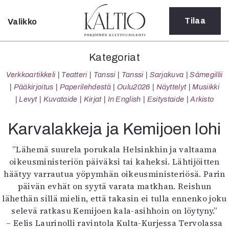
Tilaa
Valikko
Sulje
Kategoriat
Kategoriat
Verkkoartikkeli
Verkkoartikkeli
Teatteri
Tanssi
Tanssi
Sarjakuva
Sámegillii
Teatteri
Pääkirjoitus
Paperilehdestä
Oulu2026
Näyttelyt
Musiikki
Tanssi
Levyt
Kuvataide
Kirjat
In English
Esitystaide
Arkisto
Tanssi
Sarjakuva
Karvalakkeja ja Kemijoen lohi
Sámegillii
Pääkirjoitus
”Lähemä suurela porukala Helsinkhin ja valtaama
Paperilehdestä
oikeusministeriön päiväksi tai kaheksi. Lähtijöitten
Oulu2026
häätyy varrautua yöpymhän oikeusministeriösä. Parin
Näyttelyt
päivän evhät on syytä varata matkhan. Reishun
Musiikki
lähethän sillä mielin, että takasin ei tulla ennenko joku
Levyt
selevä ratkasu Kemijoen kala-asihhoin on löytyny.”
Kuvataide
– Eelis Laurinolli ravintola Kulta-Kurjessa Tervolassa