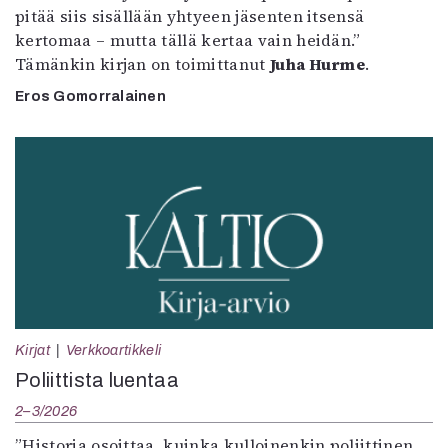
pitää siis sisällään yhtyeen jäsenten itsensä
kertomaa – mutta tällä kertaa vain heidän.”
Tämänkin kirjan on toimittanut
Juha Hurme
.
Eros Gomorralainen
Kirjat
Verkkoartikkeli
Poliittista luentaa
2–3/2026
”Historia osoittaa, kuinka kulloinenkin poliittinen