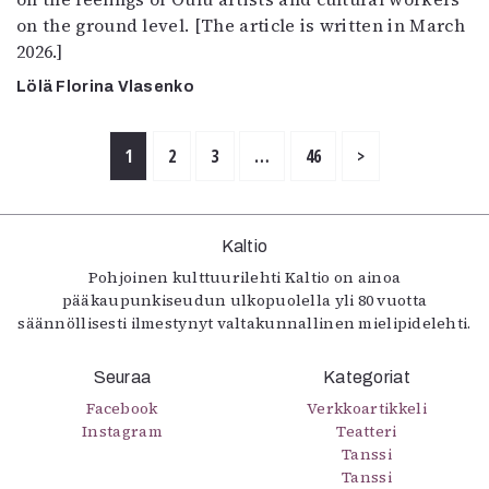
on the ground level. [The article is written in March
2026.]
Lölä Florina Vlasenko
1
2
3
…
46
>
Kaltio
Pohjoinen kulttuurilehti Kaltio on ainoa
pääkaupunkiseudun ulkopuolella yli 80 vuotta
säännöllisesti ilmestynyt valtakunnallinen mielipidelehti.
Seuraa
Kategoriat
Facebook
Verkkoartikkeli
Instagram
Teatteri
Tanssi
Tanssi