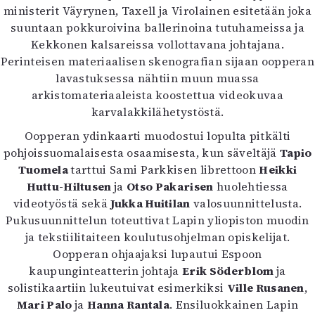
ministerit Väyrynen, Taxell ja Virolainen esitetään joka
suuntaan pokkuroivina ballerinoina tutuhameissa ja
Kekkonen kalsareissa vollottavana johtajana.
Perinteisen materiaalisen skenografian sijaan oopperan
lavastuksessa nähtiin muun muassa
arkistomateriaaleista koostettua videokuvaa
karvalakkilähetystöstä.
Oopperan ydinkaarti muodostui lopulta pitkälti
pohjoissuomalaisesta osaamisesta, kun säveltäjä
Tapio
Tuomela
tarttui Sami Parkkisen librettoon
Heikki
Huttu-Hiltusen
ja
Otso Pakarisen
huolehtiessa
videotyöstä sekä
Jukka Huitilan
valosuunnittelusta.
Pukusuunnittelun toteuttivat Lapin yliopiston muodin
ja tekstiilitaiteen koulutusohjelman opiskelijat.
Oopperan ohjaajaksi lupautui Espoon
kaupunginteatterin johtaja
Erik Söderblom
ja
solistikaartiin lukeutuivat esimerkiksi
Ville Rusanen
,
Mari Palo
ja
Hanna Rantala
. Ensiluokkainen Lapin