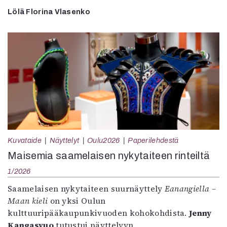
Lölä Florina Vlasenko
Kuvataide
Näyttelyt
Oulu2026
Paperilehdestä
Maisemia saamelaisen nykytaiteen rinteiltä
1/2026
Saamelaisen nykytaiteen suurnäyttely
Eanangiella –
Maan kieli
on yksi Oulun
kulttuuripääkaupunkivuoden kohokohdista.
Jenny
Kangasvuo
tutustui näyttelyyn.