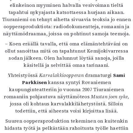
elinkeinon myyminen halvalla vesivoiman tieltä
tapahtui nykyajasta katsottaessa hurjaan aikaan.
Tiuraniemi on tehnyt aihetta sivuavia teoksia jo ennen
oopperaproduktiota: radiodokumentteja, romaanin ja
näyttämödraamaa, joissa on pohtinut samoja teemoja.
– Koen eräällä tavalla, että oma elämäntehtäväni on
ollut sanoittaa mitä on tapahtunut Kemijokivarressa
sodan jälkeen. Olen halunnut löytää sanoja, joilla
käsitellä ja selvittää omaa tarinaani.
Yhteistyössä
Karvalakkioopperan
dramaturgi
Sami
Parkkisen
kanssa syntyi Rovaniemen
kaupunginteatteriin jo vuonna 2007 Tiuraniemen
romaaniin pohjautuva näyttämöteos
Mustan joen syke
,
jossa oli kohtaus karvalakkilähetystöstä. Silloin
todettiin, että aiheesta voisi kirjoittaa lisää.
Suuren oopperaproduktion tekeminen on kuitenkin
hidasta työtä ja pelkästään rahoitusta työlle haettiin