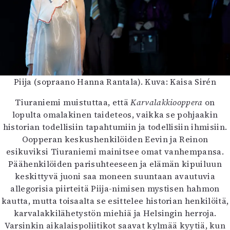
Piija (sopraano Hanna Rantala). Kuva: Kaisa Sirén
Tiuraniemi muistuttaa, että
Karvalakkiooppera
on
lopulta omalakinen taideteos, vaikka se pohjaakin
historian todellisiin tapahtumiin ja todellisiin ihmisiin.
Oopperan keskushenkilöiden Eevin ja Reinon
esikuviksi Tiuraniemi mainitsee omat vanhempansa.
Päähenkilöiden parisuhteeseen ja elämän kipuiluun
keskittyvä juoni saa moneen suuntaan avautuvia
allegorisia piirteitä Piija-nimisen mystisen hahmon
kautta, mutta toisaalta se esittelee historian henkilöitä,
karvalakkilähetystön miehiä ja Helsingin herroja.
Varsinkin aikalaispoliitikot saavat kylmää kyytiä, kun