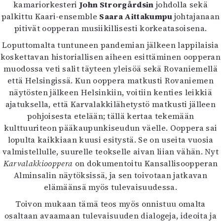
kamariorkesteri
John Strorgårdsin
johdolla sekä
palkittu Kaari-ensemble
Saara Aittakumpu
johtajanaan
pitivät oopperan musiikillisesti korkeatasoisena.
Loputtomalta tuntuneen pandemian jälkeen lappilaisia
koskettavan historiallisen aiheen esittäminen oopperan
muodossa veti salit täyteen yleisöä sekä Rovaniemellä
että Helsingissä. Kun ooppera matkusti Rovaniemen
näytösten jälkeen Helsinkiin, voitiin kenties leikkiä
ajatuksella, että Karvalakkilähetystö matkusti jälleen
pohjoisesta etelään; tällä kertaa tekemään
kulttuuriteon pääkaupunkiseudun väelle. Ooppera sai
lopulta kaikkiaan kuusi esitystä. Se on useita vuosia
valmistellulle, suurelle teokselle aivan liian vähän. Nyt
Karvalakkiooppera
on dokumentoitu Kansallisoopperan
Alminsalin näytöksissä, ja sen toivotaan jatkavan
elämäänsä myös tulevaisuudessa.
Toivon mukaan tämä teos myös onnistuu omalta
osaltaan avaamaan tulevaisuuden dialogeja, ideoita ja