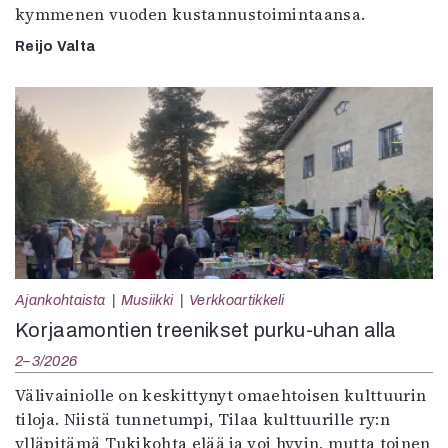
kymmenen vuoden kustannustoimintaansa.
Reijo Valta
Ajankohtaista
Musiikki
Verkkoartikkeli
Korjaamontien treenikset purku-uhan alla
2–3/2026
Välivainiolle on keskittynyt omaehtoisen kulttuurin
tiloja. Niistä tunnetumpi, Tilaa kulttuurille ry:n
ylläpitämä Tukikohta elää ja voi hyvin, mutta toinen