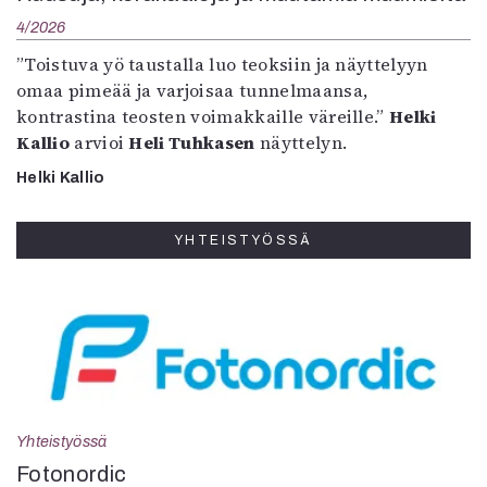
4/2026
”Toistuva yö taustalla luo teoksiin ja näyttelyyn
omaa pimeää ja varjoisaa tunnelmaansa,
kontrastina teosten voimakkaille väreille.”
Helki
Kallio
arvioi
Heli Tuhkasen
näyttelyn.
Helki Kallio
YHTEISTYÖSSÄ
Yhteistyössä
Fotonordic