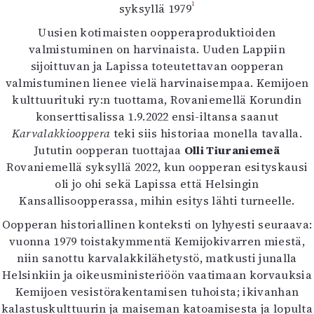
Kirjat
1
syksyllä 1979
In English
Uusien kotimaisten oopperaproduktioiden
Esitystaide
valmistuminen on harvinaista. Uuden Lappiin
Arkisto
sijoittuvan ja Lapissa toteutettavan oopperan
valmistuminen lienee vielä harvinaisempaa. Kemijoen
Lehdet
kulttuurituki ry:n tuottama, Rovaniemellä Korundin
konserttisalissa 1.9.2022 ensi-iltansa saanut
4/2026
Karvalakkiooppera
teki siis historiaa monella tavalla.
2–3/2026
Jututin oopperan tuottajaa
1/2026
Olli Tiuraniemeä
Rovaniemellä syksyllä 2022, kun oopperan esityskausi
6/2025
oli jo ohi sekä Lapissa että Helsingin
5/2025 saame
Kansallisoopperassa, mihin esitys lähti turneelle.
5/2025
Lehtiarkisto
Oopperan historiallinen konteksti on lyhyesti seuraava:
vuonna 1979 toistakymmentä Kemijokivarren miestä,
Info
niin sanottu karvalakkilähetystö, matkusti junalla
Helsinkiin ja oikeusministeriöön vaatimaan korvauksia
Tilaus ja irtonumerot
Kemijoen vesistörakentamisen tuhoista; ikivanhan
Yhteistyössä
kalastuskulttuurin ja maiseman katoamisesta ja lopulta
Toimitus