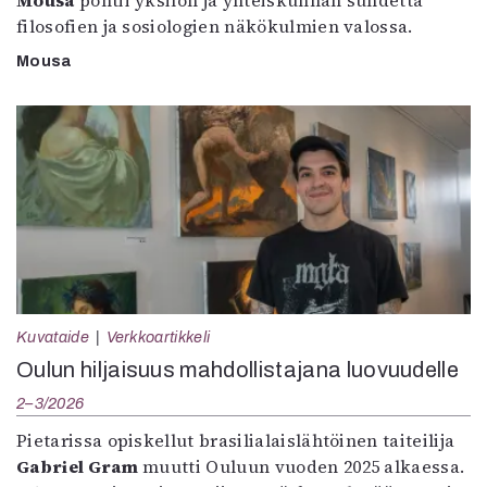
Mousa
pohtii yksilön ja yhteiskunnan suhdetta
filosofien ja sosiologien näkökulmien valossa.
Mousa
Kuvataide
Verkkoartikkeli
Oulun hiljaisuus mahdollistajana luovuudelle
2–3/2026
Pietarissa opiskellut brasilialaislähtöinen taiteilija
Gabriel Gram
muutti Ouluun vuoden 2025 alkaessa.