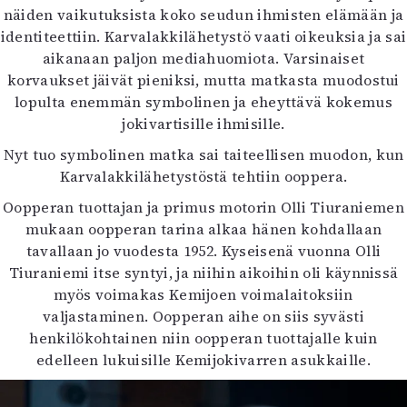
näiden vaikutuksista koko seudun ihmisten elämään ja
Mediatiedot
identiteettiin. Karvalakkilähetystö vaati oikeuksia ja sai
Kaltio ry
aikanaan paljon mediahuomiota. Varsinaiset
korvaukset jäivät pieniksi, mutta matkasta muodostui
lopulta enemmän symbolinen ja eheyttävä kokemus
jokivartisille ihmisille.
Nyt tuo symbolinen matka sai taiteellisen muodon, kun
Karvalakkilähetystöstä tehtiin ooppera.
Oopperan tuottajan ja primus motorin Olli Tiuraniemen
mukaan oopperan tarina alkaa hänen kohdallaan
tavallaan jo vuodesta 1952. Kyseisenä vuonna Olli
Tiuraniemi itse syntyi, ja niihin aikoihin oli käynnissä
myös voimakas Kemijoen voimalaitoksiin
valjastaminen. Oopperan aihe on siis syvästi
henkilökohtainen niin oopperan tuottajalle kuin
edelleen lukuisille Kemijokivarren asukkaille.