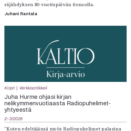
räjähdyksen 80-vuotispäivän tienoolla.
Juhani Rantala
Kirjat
Verkkoartikkeli
Juha Hurme ohjasi kirjan
nelikymmenvuotiaasta Radiopuhelimet-
yhtyeestä
2–3/2026
”Kuten edeltäjänsä myös Radiopuhelimet palasina