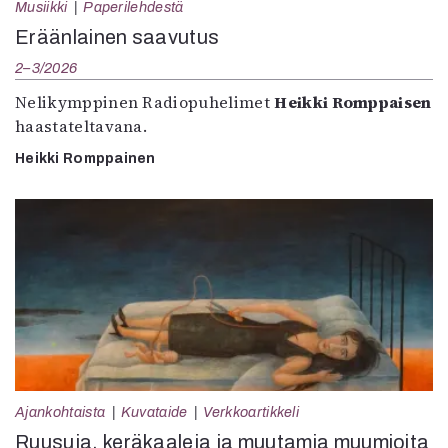
Musiikki
Paperilehdestä
Eräänlainen saavutus
2–3/2026
Nelikymppinen Radiopuhelimet
Heikki Romppaisen
haastateltavana.
Heikki Romppainen
Ajankohtaista
Kuvataide
Verkkoartikkeli
Ruusuja, keräkaaleja ja muutamia muumioita