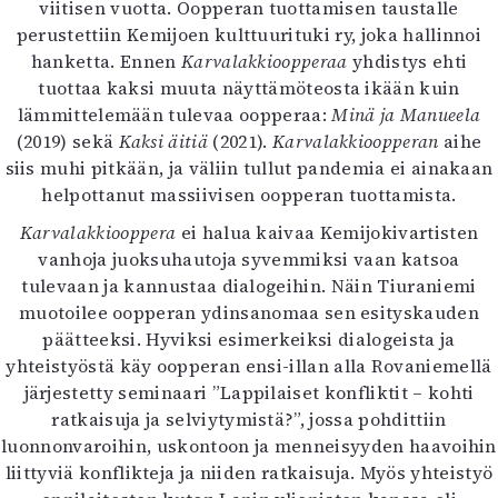
viitisen vuotta. Oopperan tuottamisen taustalle
perustettiin Kemijoen kulttuurituki ry, joka hallinnoi
hanketta. Ennen
Karvalakkioopperaa
yhdistys ehti
tuottaa kaksi muuta näyttämöteosta ikään kuin
lämmittelemään tulevaa oopperaa:
Minä ja Manueela
(2019) sekä
Kaksi äitiä
(2021).
Karvalakkioopperan
aihe
siis muhi pitkään, ja väliin tullut pandemia ei ainakaan
helpottanut massiivisen oopperan tuottamista.
Karvalakkiooppera
ei halua kaivaa Kemijokivartisten
vanhoja juoksuhautoja syvemmiksi vaan katsoa
tulevaan ja kannustaa dialogeihin. Näin Tiuraniemi
muotoilee oopperan ydinsanomaa sen esityskauden
päätteeksi. Hyviksi esimerkeiksi dialogeista ja
yhteistyöstä käy oopperan ensi-illan alla Rovaniemellä
järjestetty seminaari ”Lappilaiset konfliktit – kohti
ratkaisuja ja selviytymistä?”, jossa pohdittiin
luonnonvaroihin, uskontoon ja menneisyyden haavoihin
liittyviä konflikteja ja niiden ratkaisuja. Myös yhteistyö