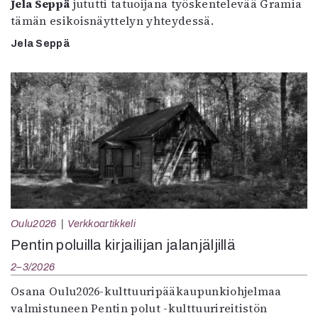
Jela Seppä
jututti tatuoijana työskentelevää Gramia
tämän esikoisnäyttelyn yhteydessä.
Jela Seppä
Oulu2026
Verkkoartikkeli
Pentin poluilla kirjailijan jalanjäljillä
2–3/2026
Osana Oulu2026-kulttuuripääkaupunkiohjelmaa
valmistuneen Pentin polut -kulttuurireitistön