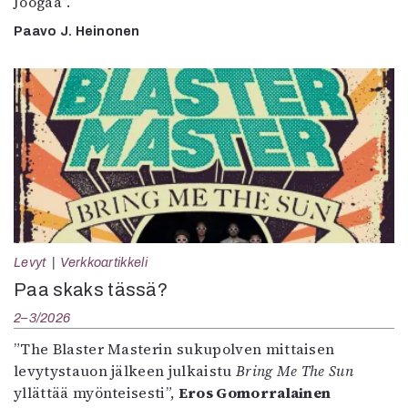
Joogaa”.
Paavo J. Heinonen
Levyt
Verkkoartikkeli
Paa skaks tässä?
2–3/2026
”The Blaster Masterin sukupolven mittaisen
levytystauon jälkeen julkaistu
Bring Me The Sun
yllättää myönteisesti”,
Eros Gomorralainen