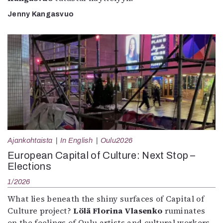
Jenny Kangasvuo
Ajankohtaista
In English
Oulu2026
European Capital of Culture: Next Stop –
Elections
1/2026
What lies beneath the shiny surfaces of Capital of
Culture project?
Lölä Florina Vlasenko
ruminates
on the feelings of Oulu artists and cultural workers