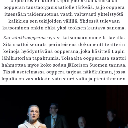
oppilaitosten kuten Lapin yliopiston kanssa oli
oopperan taustaorganisaatiolle tärkeää. Ja jo ooppera
itsessään taidemuotona vaatii valtavasti yhteistyötä
kaikkien sen tekijöiden välillä. Yhdessä tulevaan
katsominen onkin ehkä yksi teoksen kantava sanoma.
Karvalakkioopperaa
pystyi katsomaan monella tavalla.
Sitä saattoi seurata perinteisenä dokumenttiteatterin
keinoja hyödyntävänä oopperana, joka käsitteli Lapin
lähihistorian tapahtumia. Toisaalta oopperassa saattoi
hahmottaa myös koko sodan jälkeisen Suomen tarinaa.
Tässä asetelmassa ooppera tarjoaa näkökulman, jossa
lopulta on vastakkain vain suuri valta ja pieni ihminen.